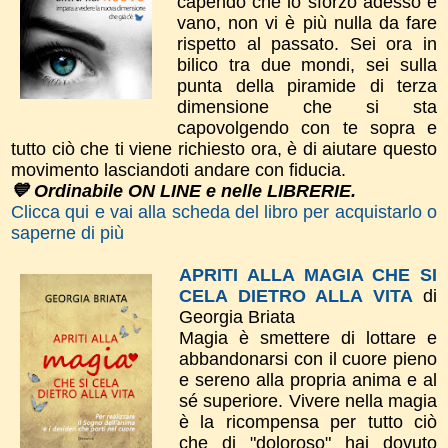
capendo che lo sforzo adesso è
vano, non vi è più nulla da fare
rispetto al passato. Sei ora in
bilico tra due mondi, sei sulla
punta della piramide di terza
dimensione che si sta
capovolgendo con te sopra e
tutto ciò che ti viene richiesto ora, è di aiutare questo
movimento lasciandoti andare con fiducia.
💙 Ordinabile ON LINE e nelle LIBRERIE.
Clicca qui e vai alla scheda del libro per acquistarlo o
saperne di più
APRITI ALLA MAGIA CHE SI
CELA DIETRO ALLA VITA
di
Georgia Briata
Magia è smettere di lottare e
abbandonarsi con il cuore pieno
e sereno alla propria anima e al
sé superiore. Vivere nella magia
è la ricompensa per tutto ciò
che di "doloroso" hai dovuto