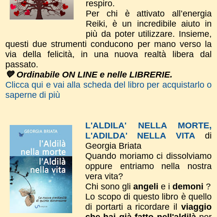
respiro.
Per chi è attivato all’energia
Reiki, è un incredibile aiuto in
più da poter utilizzare. Insieme,
questi due strumenti conducono per mano verso la
via della felicità, in una nuova realtà libera dal
passato.
💙 Ordinabile ON LINE e nelle LIBRERIE.
Clicca qui e vai alla scheda del libro per acquistarlo o
saperne di più
L'ALDILA' NELLA MORTE,
L'ADILDA' NELLA VITA
di
Georgia Briata
Quando moriamo ci dissolviamo
oppure entriamo nella nostra
vera vita?
Chi sono gli
angeli
e i
demoni
?
Lo scopo di questo libro è quello
di portarti a ricordare il
viaggio
che hai già fatto nell'aldilà
per