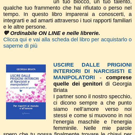
un tuo blocco, un tuo talento,
qualche tuo frammento che hai rifiutato o perso nel
tempo.
In questo libro imparerai a conoscerti, a
integrarti e ad amarti attraverso i tuoi rapporti familiari
e le altre persone.
💙 Ordinabile ON LINE e nelle librerie.
Clicca qui e vai alla scheda del libro per acquistarlo o
saperne di più
USCIRE DALLE PRIGIONI
INTERIORI DI NARCISISTI E
MANIPOLATORI
-
comprese
quelle dei genitori
di Georgia
Briata
I partner sono il nostro specchio,
ci dicono sempre a che punto
siamo nell’amore verso noi
stessi e come si muovono in noi
l’energia maschile e l’energia
femminile. Nelle mie parole
spero che tu possa finalmente trovare le chiavi per