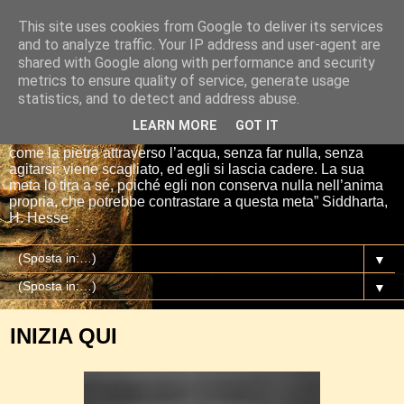
This site uses cookies from Google to deliver its services
Io sono il mio Buddha
and to analyze traffic. Your IP address and user-agent are
shared with Google along with performance and security
metrics to ensure quality of service, generate usage
“Se tu getti una pietra nell’acqua, essa si affretta per la via
statistics, and to detect and address abuse.
più breve fino al fondo. E così è Siddharta, quando ha una
meta, un proposito. Siddharta non fa nulla. Siddharta pensa,
LEARN MORE
GOT IT
aspetta, digiuna, ma passa attraverso le cose del mondo
come la pietra attraverso l’acqua, senza far nulla, senza
agitarsi: viene scagliato, ed egli si lascia cadere. La sua
meta lo tira a sé, poiché egli non conserva nulla nell’anima
propria, che potrebbe contrastare a questa meta” Siddharta,
H. Hesse
▼
▼
INIZIA QUI