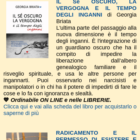
IL Sé OSCURO, LA
VERGOGNA E IL TEMPO
DEGLI INGANNI
di Georgia
Briata
L'ultima parte del passaggio alla
nuova dimensione è il tempo
degli inganni. È l'integrazione di
un guardiano oscuro che ha il
compito di impedire la
liberazione dall’albero
genealogico familiare e il
risveglio spirituale, e usa le altre persone per
ingannarti. Puoi osservarlo nei narcisisti e
manipolatori o in chi ha il potere di impedirti di fare le
cose e lo fa con ignoranza e slealtà.
💙
Ordinabile ON LINE e nelle LIBRERIE.
Clicca qui e vai alla scheda del libro per acquistarlo o
saperne di più
RADICAMENTO E IL
PERMESSO DI ESISTERE E