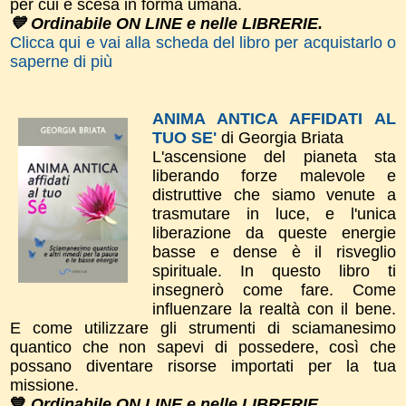
per cui è scesa in forma umana.
💙 Ordinabile ON LINE e nelle LIBRERIE.
Clicca qui e vai alla scheda del libro per acquistarlo o
saperne di più
ANIMA ANTICA AFFIDATI AL
TUO SE'
di Georgia Briata
L'ascensione del pianeta sta
liberando forze malevole e
distruttive che siamo venute a
trasmutare in luce, e l'unica
liberazione da queste energie
basse e dense è il risveglio
spirituale. In questo libro ti
insegnerò come fare. Come
influenzare la realtà con il bene.
E come utilizzare gli strumenti di sciamanesimo
quantico che non sapevi di possedere, così che
possano diventare risorse importati per la tua
missione.
💙
Ordinabile ON LINE e nelle LIBRERIE.