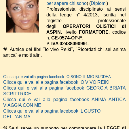
per sapere chi sono
) (
Diplomi
)
Professionista disciplinato ai sensi
della legge n° 4/2013, iscritta nel
registro professionale
degli
OPERATORI OLISTICI di
ASPIN
, livello
FORMATORE
, codice
n.
GE-0574-OP-F.
P. IVA 02438090991.
💗 Autrice dei libri "Io vivo Reiki", "Ricordati chi sei anima
antica" e molti altri.
Clicca qui e vai alla pagina facebook IO SONO IL MIO BUDDHA
Clicca qui e vai alla pagina facebook IO VIVO REIKI
Clicca qui e vai alla pagina facebook GEORGIA BRIATA
SCRITTRICE
Clicca qui e vai alla pagina facebook ANIMA ANTICA
VIAGGIA CON ME
Clicca qui e vai alla pagina facebook IL GUSTO
DELL'ANIMA
💙Se ti serve un supporto per comprendere la
LEGGE di