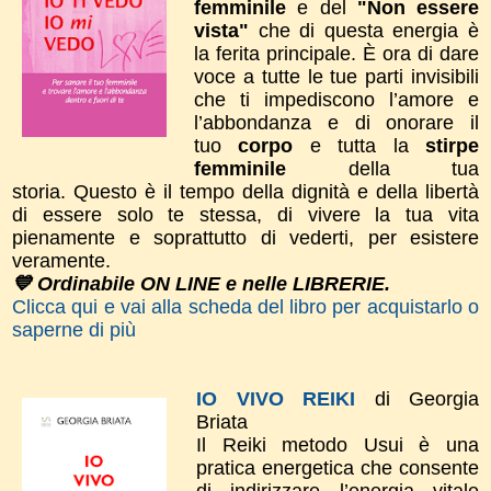
femminile
e del
"Non essere
vista"
che di questa energia è
la ferita principale. È ora di dare
voce a tutte le tue parti invisibili
che ti impediscono l’amore e
l’abbondanza e di onorare il
tuo
corpo
e tutta la
stirpe
femminile
della tua
storia.
Questo è il tempo della dignità e della libertà
di essere solo te stessa, di vivere la tua vita
pienamente e soprattutto di vederti, per esistere
veramente.
💙 Ordinabile ON LINE e nelle LIBRERIE.
Clicca qui e vai alla scheda del libro per acquistarlo o
saperne di più
IO VIVO REIKI
di Georgia
Briata
Il Reiki metodo Usui è una
pratica energetica che consente
di indirizzare l’energia vitale