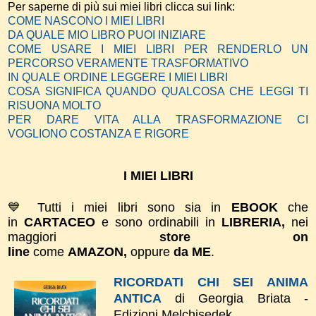
Per saperne di più sui miei libri clicca sui link:
COME NASCONO I MIEI LIBRI
DA QUALE MIO LIBRO PUOI INIZIARE
COME USARE I MIEI LIBRI PER RENDERLO UN
PERCORSO VERAMENTE TRASFORMATIVO
IN QUALE ORDINE LEGGERE I MIEI LIBRI
COSA SIGNIFICA QUANDO QUALCOSA CHE LEGGI TI
RISUONA MOLTO
PER DARE VITA ALLA TRASFORMAZIONE CI
VOGLIONO COSTANZA E RIGORE
I MIEI LIBRI
💙 Tutti i miei libri sono sia in
EBOOK
che
in
CARTACEO
e sono ordinabili in
LIBRERIA,
nei
maggiori
store on
line
come
AMAZON,
oppure
da ME
.
RICORDATI CHI SEI ANIMA
ANTICA
di Georgia Briata -
Edizioni Melchisedek