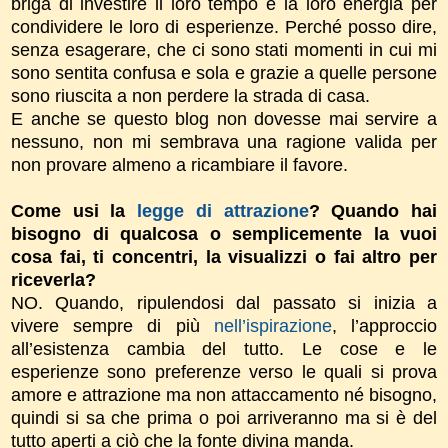
briga di investire il loro tempo e la loro energia per
condividere le loro di esperienze. Perché posso dire,
senza esagerare, che ci sono stati momenti in cui mi
sono sentita confusa e sola e grazie a quelle persone
sono riuscita a non perdere la strada di casa.
E anche se questo blog non dovesse mai servire a
nessuno, non mi sembrava una ragione valida per
non provare almeno a
ricambiare il favore.
Come usi la
legge di attrazione
?
Quando hai
bisogno di qualcosa o semplicemente la vuoi
cosa fai, ti concentri, la visualizzi o fai altro per
riceverla?
NO. Quando, ripulendosi dal passato si inizia a
vivere sempre di più
nell’ispirazione
, l’approccio
all’esistenza cambia del tutto. Le cose e le
esperienze sono preferenze verso le quali si prova
amore e attrazione ma non attaccamento né bisogno,
quindi si sa che prima o poi arriveranno ma si è del
tutto aperti a ciò che la fonte divina manda.