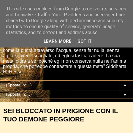
This site uses cookies from Google to deliver its services
Io sono il mio Buddha
and to analyze traffic. Your IP address and user-agent are
shared with Google along with performance and security
metrics to ensure quality of service, generate usage
“Se tu getti una pietra nell’acqua, essa si affretta per la via
statistics, and to detect and address abuse.
più breve fino al fondo. E così è Siddharta, quando ha una
meta, un proposito. Siddharta non fa nulla. Siddharta pensa,
LEARN MORE
GOT IT
aspetta, digiuna, ma passa attraverso le cose del mondo
come la pietra attraverso l’acqua, senza far nulla, senza
agitarsi: viene scagliato, ed egli si lascia cadere. La sua
meta lo tira a sé, poiché egli non conserva nulla nell’anima
propria, che potrebbe contrastare a questa meta” Siddharta,
H. Hesse
▼
▼
SEI BLOCCATO IN PRIGIONE CON IL
TUO DEMONE PEGGIORE