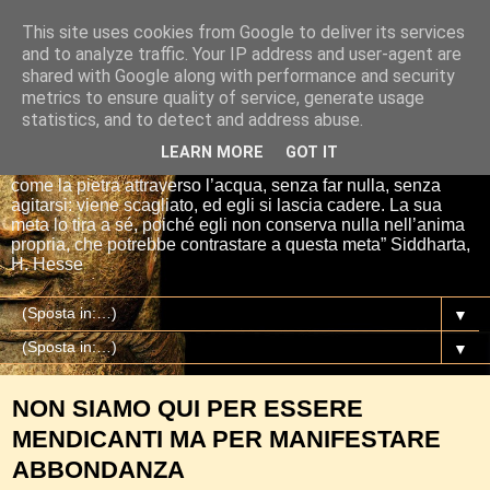
This site uses cookies from Google to deliver its services
Io sono il mio Buddha
and to analyze traffic. Your IP address and user-agent are
shared with Google along with performance and security
metrics to ensure quality of service, generate usage
“Se tu getti una pietra nell’acqua, essa si affretta per la via
statistics, and to detect and address abuse.
più breve fino al fondo. E così è Siddharta, quando ha una
meta, un proposito. Siddharta non fa nulla. Siddharta pensa,
LEARN MORE
GOT IT
aspetta, digiuna, ma passa attraverso le cose del mondo
come la pietra attraverso l’acqua, senza far nulla, senza
agitarsi: viene scagliato, ed egli si lascia cadere. La sua
meta lo tira a sé, poiché egli non conserva nulla nell’anima
propria, che potrebbe contrastare a questa meta” Siddharta,
H. Hesse
▼
▼
NON SIAMO QUI PER ESSERE
MENDICANTI MA PER MANIFESTARE
ABBONDANZA