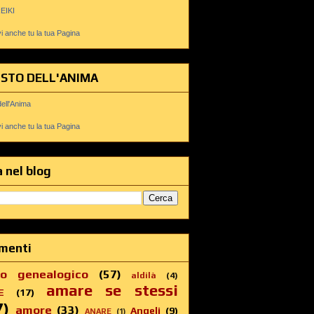
REIKI
 anche tu la tua Pagina
USTO DELL'ANIMA
dell'Anima
 anche tu la tua Pagina
 nel blog
menti
ro genealogico
(57)
aldilà
(4)
amare se stessi
E
(17)
7)
amore
(33)
Angeli
(9)
ANARE
(1)