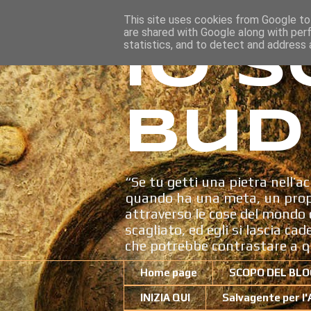
This site uses cookies from Google to 
are shared with Google along with per
Io s
statistics, and to detect and address 
Bud
“Se tu getti una pietra nell’ac
quando ha una meta, un propo
attraverso le cose del mondo c
scagliato, ed egli si lascia ca
che potrebbe contrastare a q
Home page
SCOPO DEL BLO
INIZIA QUI
Salvagente per l