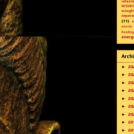
relazi
RISVE
sciogl
separa
(11)
sorrisi
healing
energe
Archi
►
20
►
20
►
20
►
20
►
20
►
20
►
20
►
20
►
20