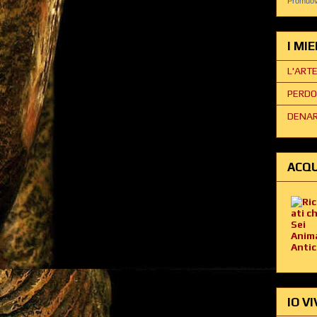
Promuovi
I MI
L'ART
PERDO
DENAR
ACQU
IO VI