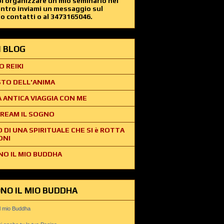
i organizzare un mio seminario nel
entro inviami un messaggio sul
o contatti o al 3473165046.
EI BLOG
O REIKI
STO DELL'ANIMA
 ANTICA VIAGGIA CON ME
REAM IL SOGNO
O DI UNA SPIRITUALE CHE SI è ROTTA
ONI
NO IL MIO BUDDHA
ONO IL MIO BUDDHA
il mio Buddha