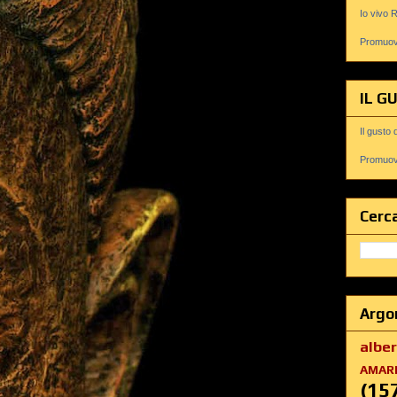
Io vivo 
Promuovi
IL G
Il gusto 
Promuovi
Cerca
Argo
albe
AMAR
(15