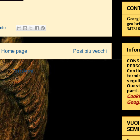
CONT
Georgi
geo.br
nto:
347316
Infor
Home page
Post più vecchi
CONS
PERSO
Contin
iviti a:
Post (Atom)
termin
segui
Questo
parti.
Cooki
Goog
VUOI
SEMI