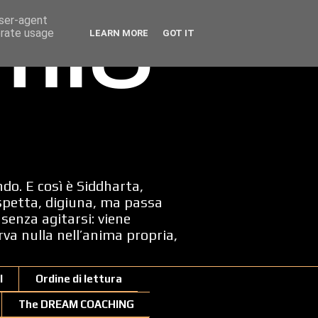
user-agent
erate usage
LEARN MORE
GOT IT
 mio
ndo. E così è Siddharta,
spetta, digiuna, ma passa
senza agitarsi: viene
erva nulla nell’anima propria,
I
Ordine di lettura
The DREAM COACHING