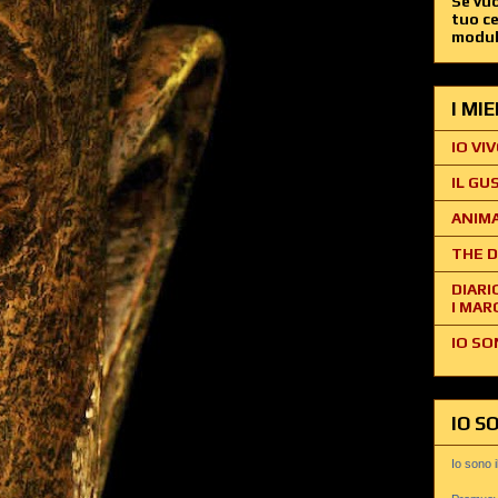
Se vuo
tuo c
modul
I MI
IO VIV
IL GU
ANIMA
THE D
DIARI
I MAR
IO SO
IO S
Io sono 