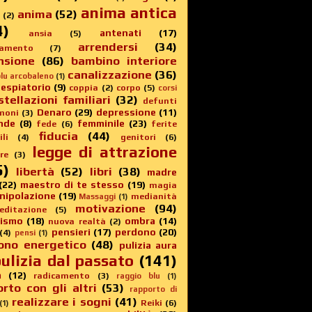
anima antica
anima
(52)
(2)
4)
antenati
(17)
ansia
(5)
arrendersi
(34)
amento
(7)
nsione
(86)
bambino interiore
canalizzazione
(36)
lu arcobaleno
(1)
 espiatorio
(9)
coppia
(2)
corpo
(5)
corsi
stellazioni familiari
(32)
defunti
Denaro
(29)
depressione
(11)
moni
(3)
nde
(8)
femminile
(23)
fede
(6)
ferite
fiducia
(44)
li
(4)
genitori
(6)
legge di attrazione
re
(3)
5)
libertà
(52)
libri
(38)
madre
(22)
maestro di te stesso
(19)
magia
nipolazione
(19)
medianità
Massaggi
(1)
motivazione
(94)
editazione
(5)
sismo
(18)
ombra
(14)
nuova realtà
(2)
pensieri
(17)
perdono
(20)
(4)
pensi
(1)
ono energetico
(48)
pulizia aura
ulizia dal passato
(141)
a
(12)
radicamento
(3)
raggio blu
(1)
rto con gli altri
(53)
rapporto di
realizzare i sogni
(41)
Reiki
(6)
(1)