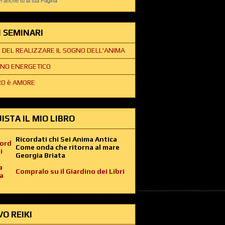
 anche tu la tua Pagina
EI SEMINARI
E DEL REALIZZARE IL SOGNO DELL'ANIMA
NO ENERGETICO
O è AMORE
ISTA IL MIO LIBRO
Ricordati chi Sei Anima Antica
Come onda che ritorna al mare
Georgia Briata
Compralo su il Giardino dei Libri
VO REIKI