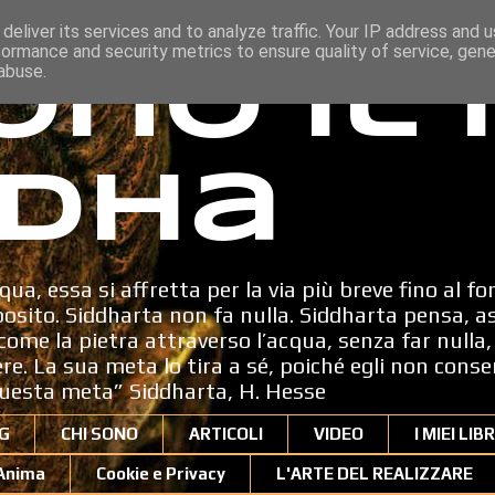
deliver its services and to analyze traffic. Your IP address and 
formance and security metrics to ensure quality of service, gen
ono il
abuse.
dha
qua, essa si affretta per la via più breve fino al fo
sito. Siddharta non fa nulla. Siddharta pensa, a
ome la pietra attraverso l’acqua, senza far nulla, 
dere. La sua meta lo tira a sé, poiché egli non cons
uesta meta” Siddharta, H. Hesse
G
CHI SONO
ARTICOLI
VIDEO
I MIEI LIBR
'Anima
Cookie e Privacy
L'ARTE DEL REALIZZARE