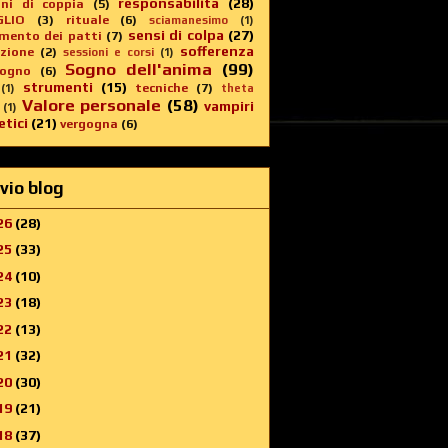
responsabilità
(28)
oni di coppia
(5)
GLIO
(3)
rituale
(6)
sciamanesimo
(1)
sensi di colpa
(27)
imento dei patti
(7)
sofferenza
zione
(2)
sessioni e corsi
(1)
Sogno dell'anima
(99)
sogno
(6)
strumenti
(15)
tecniche
(7)
(1)
theta
Valore personale
(58)
vampiri
(1)
tici
(21)
vergogna
(6)
vio blog
26
(28)
25
(33)
24
(10)
23
(18)
22
(13)
21
(32)
20
(30)
19
(21)
18
(37)