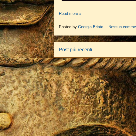
Read more »
Posted by
Georgia Briata
Nessun comme
Post più recenti
Iscr