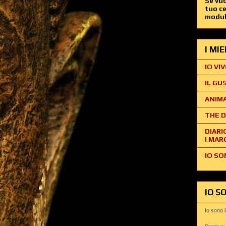
Se vuo
tuo c
modul
I MI
IO VIV
IL GU
ANIMA
THE D
DIARI
I MAR
IO SO
IO S
Io sono 