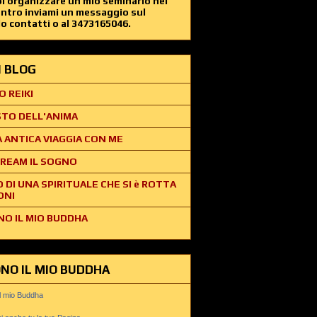
i organizzare un mio seminario nel
entro inviami un messaggio sul
o contatti o al 3473165046.
EI BLOG
O REIKI
STO DELL'ANIMA
 ANTICA VIAGGIA CON ME
REAM IL SOGNO
O DI UNA SPIRITUALE CHE SI è ROTTA
ONI
NO IL MIO BUDDHA
ONO IL MIO BUDDHA
il mio Buddha