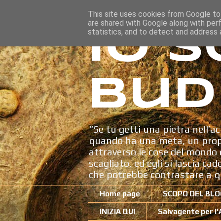
This site uses cookies from Google to 
are shared with Google along with per
Io s
statistics, and to detect and address 
Bud
“Se tu getti una pietra nell’ac
quando ha una meta, un propo
attraverso le cose del mondo c
scagliato, ed egli si lascia ca
che potrebbe contrastare a q
Home page
SCOPO DEL BLO
INIZIA QUI
Salvagente per l