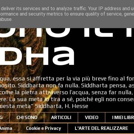
deliver its services and to analyze traffic. Your IP address and 
formance and security metrics to ensure quality of service, gen
ono il
abuse.
dha
qua, essa si affretta per la via più breve fino al fo
sito. Siddharta non fa nulla. Siddharta pensa, a
ome la pietra attraverso l’acqua, senza far nulla, 
dere. La sua meta lo tira a sé, poiché egli non cons
uesta meta” Siddharta, H. Hesse
G
CHI SONO
ARTICOLI
VIDEO
I MIEI LIBR
'Anima
Cookie e Privacy
L'ARTE DEL REALIZZARE