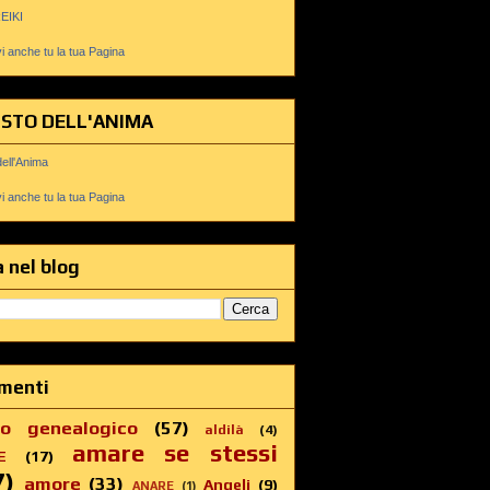
REIKI
 anche tu la tua Pagina
USTO DELL'ANIMA
dell'Anima
 anche tu la tua Pagina
 nel blog
menti
ro genealogico
(57)
aldilà
(4)
amare se stessi
E
(17)
7)
amore
(33)
Angeli
(9)
ANARE
(1)