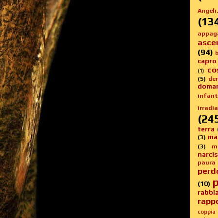
Angeli.
(13
appag
asce
(94)
b
capro
co
(1)
(5)
de
doma
infanti
irradia
(24
terra
ma
(3)
(3)
m
narci
paura
perd
p
(10)
rabbi
rappo
coppia