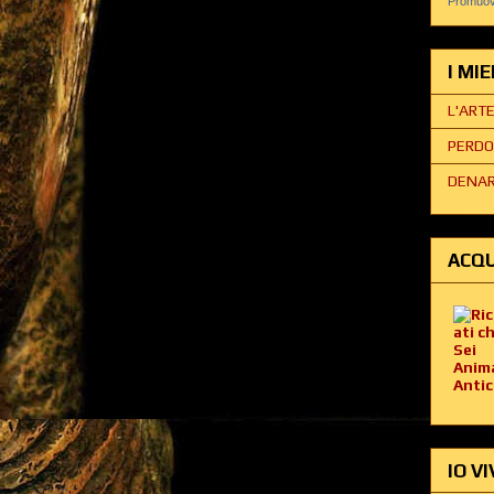
Promuovi
I MI
L'ART
PERDO
DENAR
ACQU
IO VI