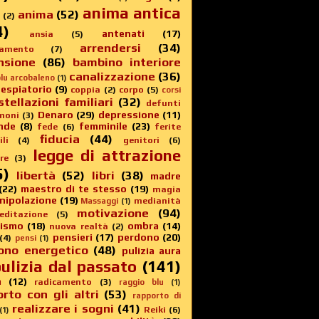
anima antica
anima
(52)
(2)
4)
antenati
(17)
ansia
(5)
arrendersi
(34)
amento
(7)
nsione
(86)
bambino interiore
canalizzazione
(36)
lu arcobaleno
(1)
 espiatorio
(9)
coppia
(2)
corpo
(5)
corsi
stellazioni familiari
(32)
defunti
Denaro
(29)
depressione
(11)
moni
(3)
nde
(8)
femminile
(23)
fede
(6)
ferite
fiducia
(44)
li
(4)
genitori
(6)
legge di attrazione
re
(3)
5)
libertà
(52)
libri
(38)
madre
(22)
maestro di te stesso
(19)
magia
nipolazione
(19)
medianità
Massaggi
(1)
motivazione
(94)
editazione
(5)
sismo
(18)
ombra
(14)
nuova realtà
(2)
pensieri
(17)
perdono
(20)
(4)
pensi
(1)
ono energetico
(48)
pulizia aura
ulizia dal passato
(141)
a
(12)
radicamento
(3)
raggio blu
(1)
rto con gli altri
(53)
rapporto di
realizzare i sogni
(41)
Reiki
(6)
(1)