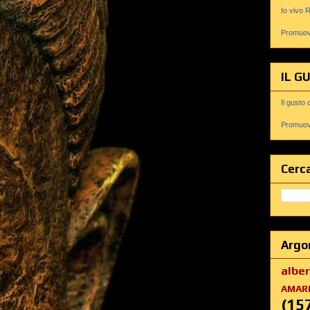
Io vivo 
Promuovi
IL G
Il gusto 
Promuovi
Cerca
Argo
albe
AMAR
(15