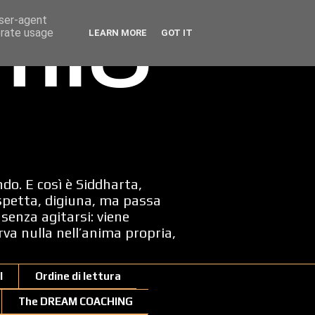
user-agent
erate usage
LEARN MORE
GOT IT
 mio
ndo. E così è Siddharta,
spetta, digiuna, ma passa
senza agitarsi: viene
erva nulla nell’anima propria,
I
Ordine di lettura
The DREAM COACHING