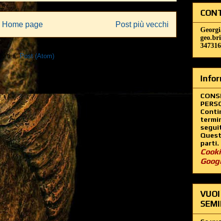
CONT
Home page
Post più vecchi
Georgi
geo.br
347316
iviti a:
Post (Atom)
Infor
CONS
PERSO
Contin
termin
segui
Questo
parti.
Cooki
Goog
VUOI
SEMI