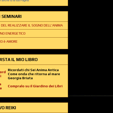
 anche tu la tua Pagina
EI SEMINARI
E DEL REALIZZARE IL SOGNO DELL'ANIMA
NO ENERGETICO
O è AMORE
ISTA IL MIO LIBRO
Ricordati chi Sei Anima Antica
Come onda che ritorna al mare
Georgia Briata
Compralo su il Giardino dei Libri
VO REIKI