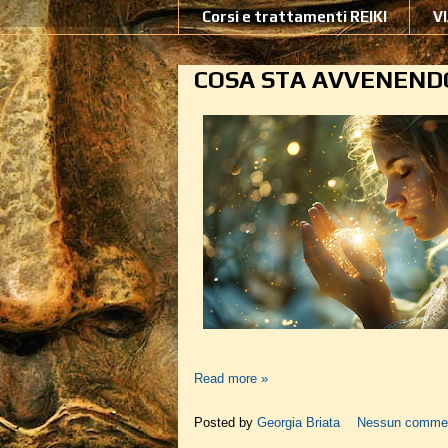
Corsi e trattamenti REIKI
V
COSA STA AVVENENDO
Read more »
Posted by
Georgia Briata
Nessun comme