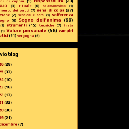
responsabilità
(28)
oni di coppia
(5)
GLIO
(3)
rituale
(6)
sciamanesimo
(1)
sensi di colpa
(27)
imento dei patti
(7)
sofferenza
zione
(2)
sessioni e corsi
(1)
Sogno dell'anima
(99)
sogno
(6)
strumenti
(15)
tecniche
(7)
(1)
theta
Valore personale
(58)
vampiri
(1)
tici
(21)
vergogna
(6)
vio blog
26
(28)
25
(33)
24
(10)
23
(18)
22
(13)
21
(32)
20
(30)
19
(21)
dicembre
(7)