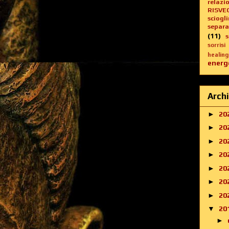
relazi
RISVE
sciogl
separa
(11)
sorrisi
healing
energe
Archi
►
20
►
20
►
20
►
20
►
20
►
20
►
20
▼
20
►