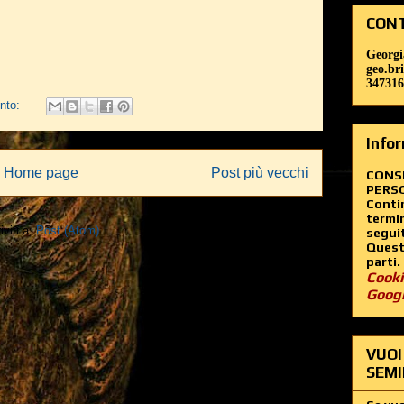
CONT
Georgi
geo.br
347316
nto:
Infor
Home page
Post più vecchi
CONS
PERSO
Contin
termin
iviti a:
Post (Atom)
segui
Questo
parti.
Cooki
Goog
VUOI
SEMI