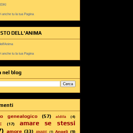
REIKI
 anche tu la tua Pagina
USTO DELL'ANIMA
dell'Anima
 anche tu la tua Pagina
 nel blog
menti
ro genealogico
(57)
aldilà
(4)
amare se stessi
E
(17)
7)
amore
(33)
Angeli
(9)
ANARE
(1)