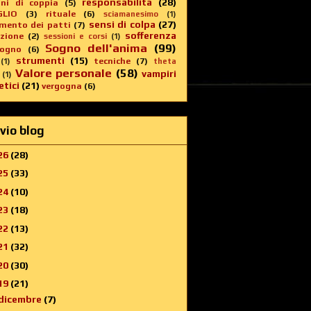
responsabilità
(28)
oni di coppia
(5)
GLIO
(3)
rituale
(6)
sciamanesimo
(1)
sensi di colpa
(27)
imento dei patti
(7)
sofferenza
zione
(2)
sessioni e corsi
(1)
Sogno dell'anima
(99)
sogno
(6)
strumenti
(15)
tecniche
(7)
(1)
theta
Valore personale
(58)
vampiri
(1)
tici
(21)
vergogna
(6)
vio blog
26
(28)
25
(33)
24
(10)
23
(18)
22
(13)
21
(32)
20
(30)
19
(21)
dicembre
(7)