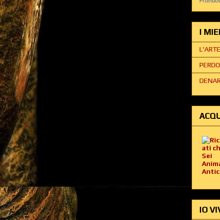
Promuovi
I MI
L'ART
PERDO
DENAR
ACQU
IO VI