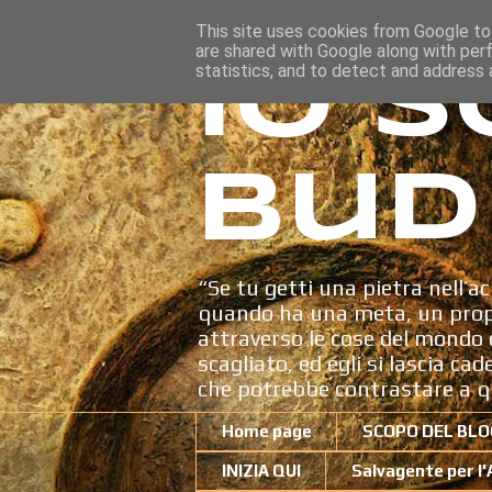
This site uses cookies from Google to 
are shared with Google along with per
Io s
statistics, and to detect and address 
Bud
“Se tu getti una pietra nell’ac
quando ha una meta, un propo
attraverso le cose del mondo c
scagliato, ed egli si lascia ca
che potrebbe contrastare a q
Home page
SCOPO DEL BLO
INIZIA QUI
Salvagente per l