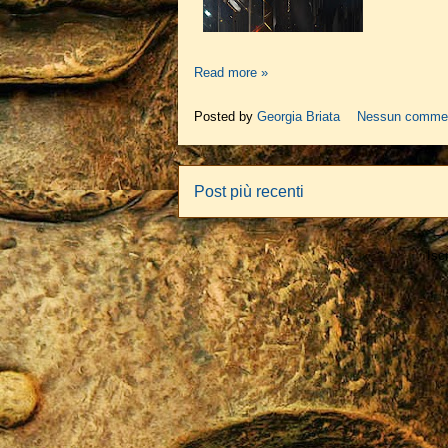
Read more »
Posted by
Georgia Briata
Nessun comme
Post più recenti
Iscr