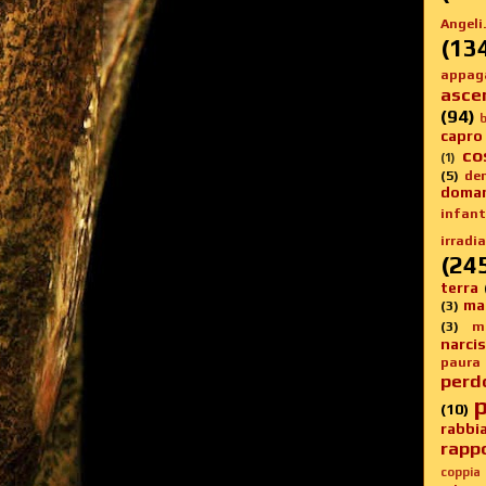
Angeli.
(13
appag
asce
(94)
b
capro
co
(1)
(5)
de
doma
infanti
irradia
(24
terra
ma
(3)
(3)
m
narci
paura
perd
p
(10)
rabbi
rappo
coppia