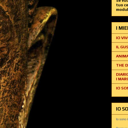
Se vuo
tuo c
modul
I MI
IO VIV
IL GU
ANIMA
THE D
DIARI
I MAR
IO SO
IO S
Io sono 