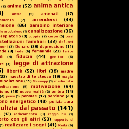
anima antica
anima
(52)
(2)
4)
antenati
(17)
ansia
(5)
arrendersi
(34)
amento
(7)
nsione
(86)
bambino interiore
canalizzazione
(36)
lu arcobaleno
(1)
 espiatorio
(9)
coppia
(2)
corpo
(5)
corsi
stellazioni familiari
(32)
defunti
Denaro
(29)
depressione
(11)
moni
(3)
nde
(8)
femminile
(23)
fede
(6)
ferite
fiducia
(44)
li
(4)
genitori
(6)
legge di attrazione
re
(3)
5)
libertà
(52)
libri
(38)
madre
(22)
maestro di te stesso
(19)
magia
nipolazione
(19)
medianità
Massaggi
(1)
motivazione
(94)
editazione
(5)
sismo
(18)
ombra
(14)
nuova realtà
(2)
pensieri
(17)
perdono
(20)
(4)
pensi
(1)
ono energetico
(48)
pulizia aura
ulizia dal passato
(141)
a
(12)
radicamento
(3)
raggio blu
(1)
rto con gli altri
(53)
rapporto di
realizzare i sogni
(41)
Reiki
(6)
(1)