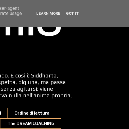
user-agent
erate usage
LEARN MORE
GOT IT
 mio
ndo. E così è Siddharta,
spetta, digiuna, ma passa
senza agitarsi: viene
erva nulla nell’anima propria,
I
Ordine di lettura
The DREAM COACHING