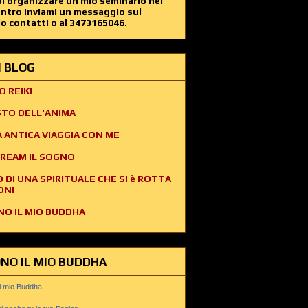
i organizzare un mio seminario nel
entro inviami un messaggio sul
o contatti o al 3473165046.
EI BLOG
O REIKI
STO DELL'ANIMA
 ANTICA VIAGGIA CON ME
REAM IL SOGNO
O DI UNA SPIRITUALE CHE SI è ROTTA
ONI
NO IL MIO BUDDHA
ONO IL MIO BUDDHA
il mio Buddha