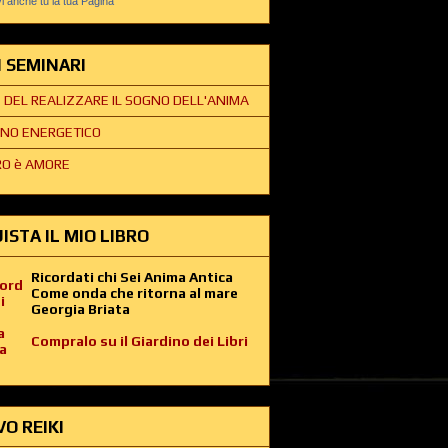
 anche tu la tua Pagina
EI SEMINARI
E DEL REALIZZARE IL SOGNO DELL'ANIMA
NO ENERGETICO
O è AMORE
ISTA IL MIO LIBRO
Ricordati chi Sei Anima Antica
Come onda che ritorna al mare
Georgia Briata
Compralo su il Giardino dei Libri
VO REIKI