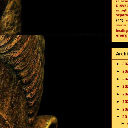
relazi
RISVE
sciogl
separa
(11)
sorrisi
healing
energe
Archi
►
20
►
20
►
20
►
20
►
20
►
20
►
20
▼
20
►