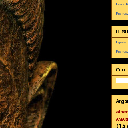
Io vivo 
Promuovi
IL G
Il gusto 
Promuovi
Cerca
Argo
albe
AMAR
(15