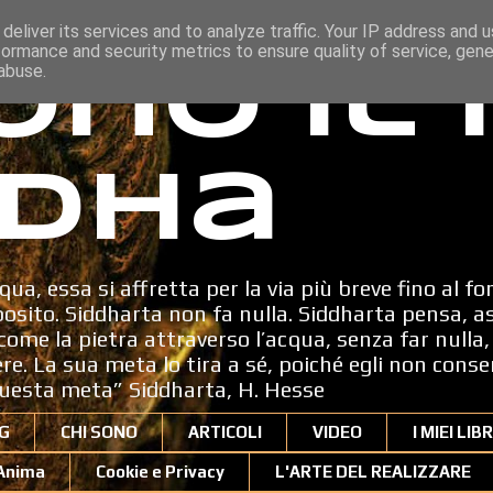
deliver its services and to analyze traffic. Your IP address and 
formance and security metrics to ensure quality of service, gen
ono il
abuse.
dha
qua, essa si affretta per la via più breve fino al fo
sito. Siddharta non fa nulla. Siddharta pensa, a
ome la pietra attraverso l’acqua, senza far nulla, 
dere. La sua meta lo tira a sé, poiché egli non cons
uesta meta” Siddharta, H. Hesse
G
CHI SONO
ARTICOLI
VIDEO
I MIEI LIBR
'Anima
Cookie e Privacy
L'ARTE DEL REALIZZARE