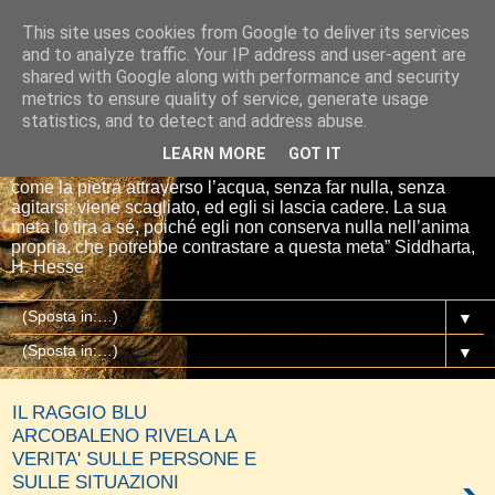
This site uses cookies from Google to deliver its services
Io sono il mio Buddha
and to analyze traffic. Your IP address and user-agent are
shared with Google along with performance and security
metrics to ensure quality of service, generate usage
“Se tu getti una pietra nell’acqua, essa si affretta per la via
statistics, and to detect and address abuse.
più breve fino al fondo. E così è Siddharta, quando ha una
meta, un proposito. Siddharta non fa nulla. Siddharta pensa,
LEARN MORE
GOT IT
aspetta, digiuna, ma passa attraverso le cose del mondo
come la pietra attraverso l’acqua, senza far nulla, senza
agitarsi: viene scagliato, ed egli si lascia cadere. La sua
meta lo tira a sé, poiché egli non conserva nulla nell’anima
propria, che potrebbe contrastare a questa meta” Siddharta,
H. Hesse
▼
▼
IL RAGGIO BLU
ARCOBALENO RIVELA LA
VERITA' SULLE PERSONE E
SULLE SITUAZIONI