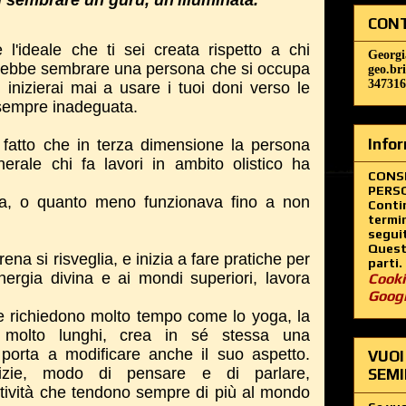
i sembrare un guru, un'illuminata.
CONT
 l'ideale che ti sei creata rispetto a chi
Georgi
rebbe sembrare una persona che si occupa
geo.br
347316
n inizierai mai a usare i tuoi doni verso le
i sempre inadeguata.
Infor
 fatto che in terza dimensione la persona
nerale chi fa lavori in ambito olistico ha
CONS
PERSO
na, o quanto meno funzionava fino a non
Contin
termin
segui
Questo
a si risveglia, e inizia a fare pratiche per
parti.
nergia divina e ai mondi superiori, lavora
Cooki
Goog
he richiedono molto tempo come lo yoga, la
i molto lunghi, crea in sé stessa una
porta a modificare anche il suo aspetto.
VUOI
cizie, modo di pensare e di parlare,
SEMI
attività che tendono sempre di più al mondo