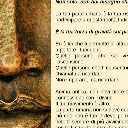
Non solo, non hai bisogno che
La tua parte umana è la tua ris
partecipare a questa realtà tri
È la tua forza di gravità sul pi
Ed è lei che ti permette di attr
a portare i tuoi doni.
Quelle persone che sei ve
l'ascensione.
Quelle persone che ti consenton
chiamata a ricordare.
Non imparare, ma ricordare.
Anima antica, non devi rifare tu
connessione con il divino.
Il tuo movimento è altro.
La parte umana non si deve com
ciò che non è tuo e deve permet
poterti sempre di più avvicinar
con tutti i tuoi talenti e i tuoi don