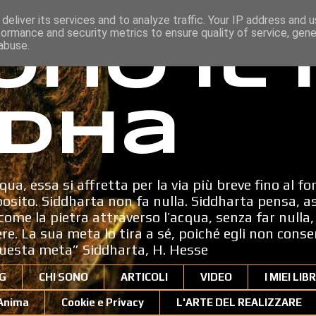
deliver its services and to analyze traffic. Your IP address and 
formance and security metrics to ensure quality of service, gen
ono il
abuse.
dha
qua, essa si affretta per la via più breve fino al fo
sito. Siddharta non fa nulla. Siddharta pensa, a
ome la pietra attraverso l’acqua, senza far nulla, 
dere. La sua meta lo tira a sé, poiché egli non cons
uesta meta” Siddharta, H. Hesse
G
CHI SONO
ARTICOLI
VIDEO
I MIEI LIBR
'Anima
Cookie e Privacy
L'ARTE DEL REALIZZARE