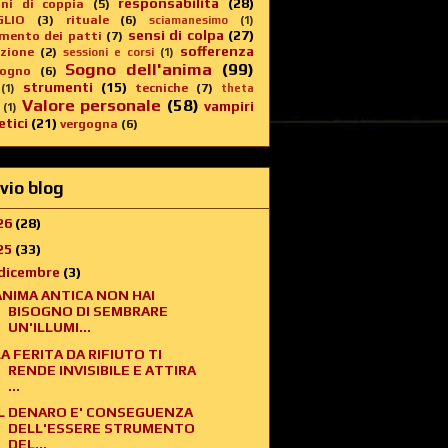
responsabilità
(28)
oni di coppia
(5)
GLIO
(3)
rituale
(6)
sciamanesimo
(1)
sensi di colpa
(27)
imento dei patti
(7)
sofferenza
zione
(2)
sessioni e corsi
(1)
Sogno dell'anima
(99)
sogno
(6)
strumenti
(15)
tecniche
(7)
(1)
theta
Valore personale
(58)
vampiri
(1)
tici
(21)
vergogna
(6)
vio blog
26
(28)
25
(33)
dicembre
(3)
ANIMA ANTICA NON HAI
BISOGNO DI SEMBRARE
UN'ILLUMI...
LA FERITA DA RIFIUTO TI
RENDE INVISIBILE E ATTIRA
...
IL DENARO E' CONSEGUENZA
DELL'ESSERE STRUMENTO
DEL...