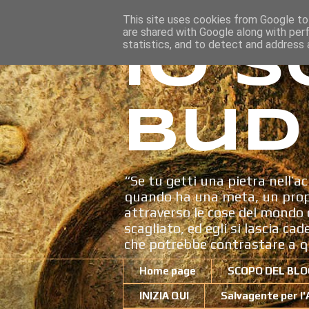
This site uses cookies from Google to 
are shared with Google along with per
Io s
statistics, and to detect and address 
Bud
“Se tu getti una pietra nell’ac
quando ha una meta, un propo
attraverso le cose del mondo c
scagliato, ed egli si lascia ca
che potrebbe contrastare a q
Home page
SCOPO DEL BLO
INIZIA QUI
Salvagente per l