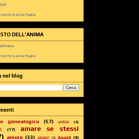
REIKI
 anche tu la tua Pagina
USTO DELL'ANIMA
dell'Anima
 anche tu la tua Pagina
 nel blog
menti
ro genealogico
(57)
aldilà
(4)
amare se stessi
E
(17)
7)
amore
(33)
Angeli
(9)
ANARE
(1)