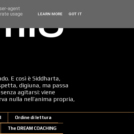
user-agent
erate usage
LEARN MORE
GOT IT
 mio
ndo. E così è Siddharta,
spetta, digiuna, ma passa
senza agitarsi: viene
erva nulla nell’anima propria,
I
Ordine di lettura
The DREAM COACHING