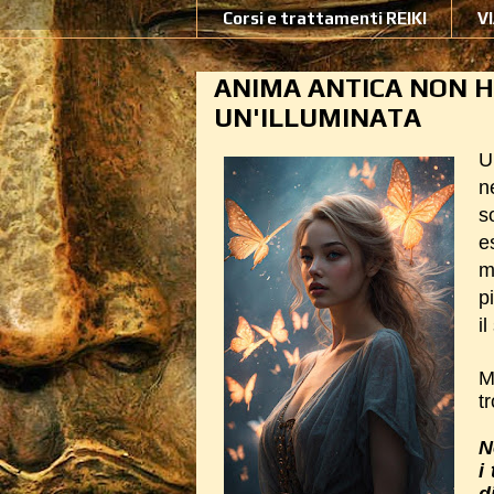
Corsi e trattamenti REIKI
V
ANIMA ANTICA NON H
UN'ILLUMINATA
U
n
s
e
m
p
i
M
t
N
i