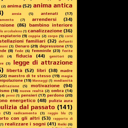
anima antica
anima
(52)
(2)
4)
antenati
(17)
ansia
(5)
arrendersi
(34)
amento
(7)
nsione
(86)
bambino interiore
canalizzazione
(36)
lu arcobaleno
(1)
 espiatorio
(9)
coppia
(2)
corpo
(5)
corsi
stellazioni familiari
(32)
defunti
Denaro
(29)
depressione
(11)
moni
(3)
nde
(8)
femminile
(23)
fede
(6)
ferite
fiducia
(44)
li
(4)
genitori
(6)
legge di attrazione
re
(3)
5)
libertà
(52)
libri
(38)
madre
(22)
maestro di te stesso
(19)
magia
nipolazione
(19)
medianità
Massaggi
(1)
motivazione
(94)
editazione
(5)
sismo
(18)
ombra
(14)
nuova realtà
(2)
pensieri
(17)
perdono
(20)
(4)
pensi
(1)
ono energetico
(48)
pulizia aura
ulizia dal passato
(141)
a
(12)
radicamento
(3)
raggio blu
(1)
rto con gli altri
(53)
rapporto di
realizzare i sogni
(41)
Reiki
(6)
(1)