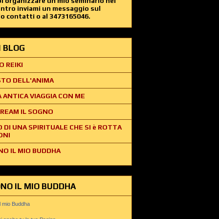
i organizzare un mio seminario nel
entro inviami un messaggio sul
o contatti o al 3473165046.
EI BLOG
O REIKI
STO DELL'ANIMA
 ANTICA VIAGGIA CON ME
REAM IL SOGNO
O DI UNA SPIRITUALE CHE SI è ROTTA
ONI
NO IL MIO BUDDHA
ONO IL MIO BUDDHA
il mio Buddha