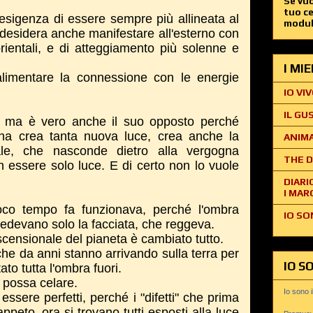
Se vuo
tuo c
esigenza di essere sempre più allineata al
modul
desidera anche manifestare all'esterno con
orientali, e di atteggiamento più solenne e
I MI
imentare la connessione con le energie
IO VIV
IL GU
, ma è vero anche il suo opposto perché
ona crea tanta nuova luce, crea anche la
ANIMA
ale, che nasconde dietro alla vergogna
THE D
 essere solo luce. E di certo non lo vuole
DIARI
I MAR
oco tempo fa funzionava, perché l'ombra
IO SO
vedevano solo la facciata, che reggeva.
censionale del pianeta è cambiato tutto.
 che da anni stanno arrivando sulla terra per
IO S
ato tutta l'ombra fuori.
i possa celare.
Io sono 
essere perfetti, perché i "difetti" che prima
appeto, ora si trovano tutti esposti alla luce