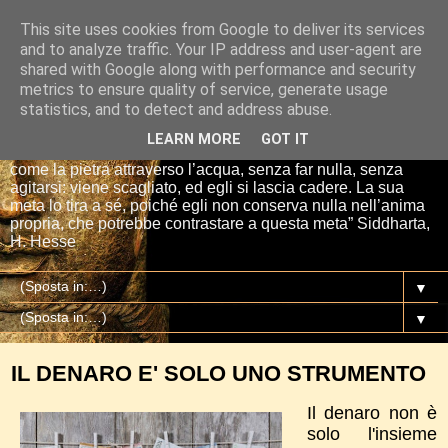
This site uses cookies from Google to deliver its services
Io sono il mio Buddha
and to analyze traffic. Your IP address and user-agent are
shared with Google along with performance and security
metrics to ensure quality of service, generate usage
“Se tu getti una pietra nell’acqua, essa si affretta per la via
statistics, and to detect and address abuse.
più breve fino al fondo. E così è Siddharta, quando ha una
meta, un proposito. Siddharta non fa nulla. Siddharta pensa,
LEARN MORE
GOT IT
aspetta, digiuna, ma passa attraverso le cose del mondo
come la pietra attraverso l’acqua, senza far nulla, senza
agitarsi: viene scagliato, ed egli si lascia cadere. La sua
meta lo tira a sé, poiché egli non conserva nulla nell’anima
propria, che potrebbe contrastare a questa meta” Siddharta,
H. Hesse
▼
▼
IL DENARO E' SOLO UNO STRUMENTO
Il denaro non è
solo l'insieme