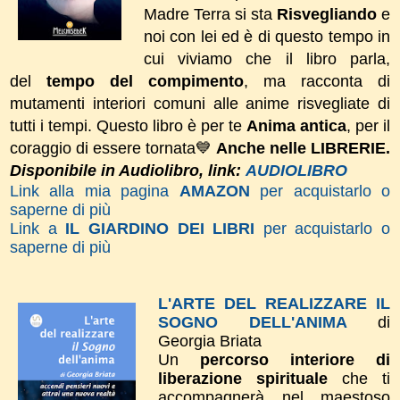
Madre Terra si sta
Risvegliando
e
noi con lei ed è di questo tempo in
cui viviamo che il libro parla,
del
tempo del compimento
, ma racconta di
mutamenti interiori comuni alle anime risvegliate di
tutti i tempi.
Questo libro è per te
Anima antica
, per il
coraggio di essere tornata💙
Anche nelle LIBRERIE.
Disponibile in Audiolibro, link:
AUDIOLIBRO
Link alla mia pagina
AMAZON
per acquistarlo o
saperne di più
Link a
IL GIARDINO DEI LIBRI
per acquistarlo o
saperne di più
L'ARTE DEL REALIZZARE IL
SOGNO DELL'ANIMA
di
Georgia Briata
Un
percorso interiore di
liberazione spirituale
che ti
accompagnerà nel maestoso