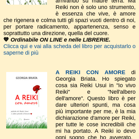
arrivando su madre terra. Ma
Reiki non è solo uno strumento,
è essenza che vive, è amore
che rigenera e colma tutti gli spazi vuoti dentro di noi,
per portare radicamento, appartenenza, senso e
soprattutto una direzione, quella del cuore.
💙
Ordinabile ON LINE e nelle LIBRERIE.
Clicca qui e vai alla scheda del libro per acquistarlo o
saperne di più
A REIKI CON AMORE
di
Georgia Briata.
Ho spiegato
cosa sia Reiki Usui in "Io vivo
Reiki" e "Nell'albero
dell'amore".
​Questo libro è per
dare
ulteriori spunti, m
a cosa
più importante per me, è la mia
dichiarazione d'amor​e per Reiki,
per tutte le cose incredibili che
mi ha portato. A Reiki io devo
ogni sogno che ho avverato.