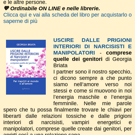
e le altre persone.
💙 Ordinabile ON LINE e nelle librerie.
Clicca qui e vai alla scheda del libro per acquistarlo o
saperne di più
USCIRE DALLE PRIGIONI
INTERIORI DI NARCISISTI E
MANIPOLATORI
-
comprese
quelle dei genitori
di Georgia
Briata
I partner sono il nostro specchio,
ci dicono sempre a che punto
siamo nell’amore verso noi
stessi e come si muovono in noi
l’energia maschile e l’energia
femminile. Nelle mie parole
spero che tu possa finalmente trovare le chiavi per
liberarti dalle relazioni tossiche e dalle prigioni
interiori di narcisisti, vampiri energetici e
manipolatori, comprese quelle create dai genitori, per
aprirti così a una relazione sana.