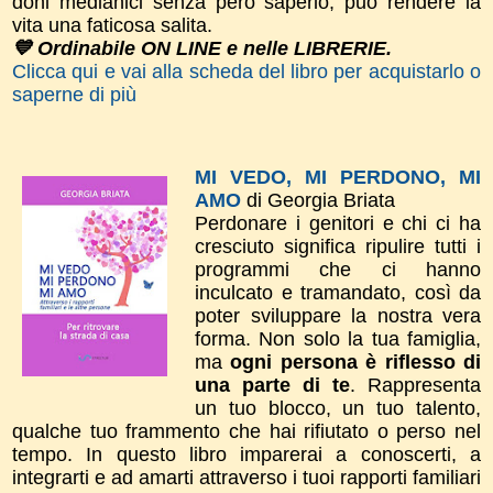
doni medianici senza però saperlo, può rendere la
vita una faticosa salita.
💙 Ordinabile ON LINE e nelle LIBRERIE.
Clicca qui e vai alla scheda del libro per acquistarlo o
saperne di più
MI VEDO, MI PERDONO, MI
AMO
di Georgia Briata
Perdonare i genitori e chi ci ha
cresciuto significa ripulire tutti i
programmi che ci hanno
inculcato e tramandato, così da
poter sviluppare la nostra vera
forma.
Non solo la tua
famiglia,
ma
ogni persona è riflesso di
una parte di te
. Rappresenta
un tuo blocco, un tuo talento,
qualche tuo frammento che hai rifiutato o perso nel
tempo.
In questo libro imparerai a conoscerti, a
integrarti e ad amarti attraverso i tuoi rapporti familiari