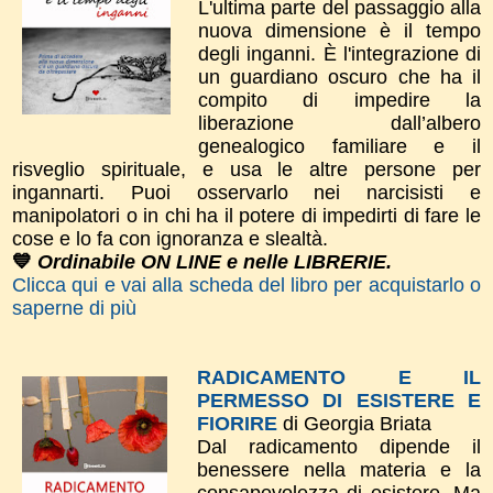
L'ultima parte del passaggio alla
nuova dimensione è il tempo
degli inganni. È l'integrazione di
un guardiano oscuro che ha il
compito di impedire la
liberazione dall’albero
genealogico familiare e il
risveglio spirituale, e usa le altre persone per
ingannarti. Puoi osservarlo nei narcisisti e
manipolatori o in chi ha il potere di impedirti di fare le
cose e lo fa con ignoranza e slealtà.
💙
Ordinabile ON LINE e nelle LIBRERIE.
Clicca qui e vai alla scheda del libro per acquistarlo o
saperne di più
RADICAMENTO E IL
PERMESSO DI ESISTERE E
FIORIRE
di Georgia Briata
Dal radicamento dipende il
benessere nella materia e la
consapevolezza di esistere. Ma