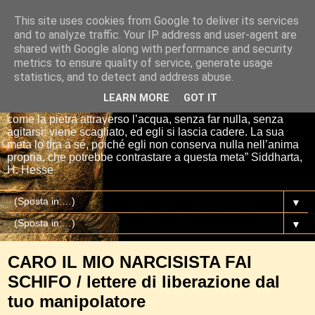
This site uses cookies from Google to deliver its services
Io sono il mio Buddha
and to analyze traffic. Your IP address and user-agent are
shared with Google along with performance and security
metrics to ensure quality of service, generate usage
“Se tu getti una pietra nell’acqua, essa si affretta per la via
statistics, and to detect and address abuse.
più breve fino al fondo. E così è Siddharta, quando ha una
meta, un proposito. Siddharta non fa nulla. Siddharta pensa,
LEARN MORE
GOT IT
aspetta, digiuna, ma passa attraverso le cose del mondo
come la pietra attraverso l’acqua, senza far nulla, senza
agitarsi: viene scagliato, ed egli si lascia cadere. La sua
meta lo tira a sé, poiché egli non conserva nulla nell’anima
propria, che potrebbe contrastare a questa meta” Siddharta,
H. Hesse
▼
▼
CARO IL MIO NARCISISTA FAI
SCHIFO / lettere di liberazione dal
tuo manipolatore