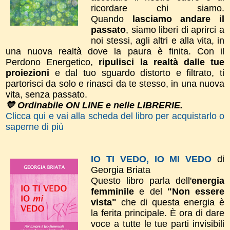
ricordare chi siamo.
Quando
lasciamo andare il
passato
, siamo liberi di aprirci a
noi stessi, agli altri e alla vita, in
una nuova realtà dove la paura è finita. ​Con il
Perdono Energetico,
ripulisci la realtà dalle tue
proiezioni
e dal tuo sguardo distorto e filtrato, ti
partorisci da solo e rinasci da te stesso, in una nuova
vita, senza passato.
💙 Ordinabile ON LINE e nelle LIBRERIE.
Clicca qui e vai alla scheda del libro per acquistarlo o
saperne di più
IO TI VEDO, IO MI VEDO
di
Georgia Briata
Questo libro parla dell'
energia
femminile
e del
"Non essere
vista"
che di questa energia è
la ferita principale. È ora di dare
voce a tutte le tue parti invisibili