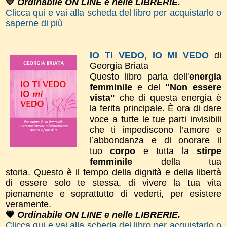
💙
Ordinabile ON LINE e nelle LIBRERIE.
Clicca qui e vai alla scheda del libro per acquistarlo o
saperne di più
IO TI VEDO, IO MI VEDO
di
Georgia Briata
Questo libro parla dell'
energia
femminile
e del
"Non essere
vista"
che di questa energia è
la ferita principale. È ora di dare
voce a tutte le tue parti invisibili
che ti impediscono l’amore e
l’abbondanza e di onorare il
tuo
corpo
e tutta la
stirpe
femminile
della tua
storia.
Questo è il tempo della dignità e della libertà
di essere solo te stessa, di vivere la tua vita
pienamente e soprattutto di vederti, per esistere
veramente.
💙
Ordinabile ON LINE e nelle LIBRERIE.
Clicca qui e vai alla scheda del libro per acquistarlo o