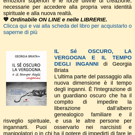
emozioni superiori e le forze divine di creazione,
necessarie per accedere alla propria vera identità
spirituale e alla nuova realtà.
💙
Ordinabile ON LINE e nelle LIBRERIE.
Clicca qui e vai alla scheda del libro per acquistarlo o
saperne di più
IL Sé OSCURO, LA
VERGOGNA E IL TEMPO
DEGLI INGANNI
di Georgia
Briata
L'ultima parte del passaggio alla
nuova dimensione è il tempo
degli inganni. È l'integrazione di
un guardiano oscuro che ha il
compito di impedire la
liberazione dall’albero
genealogico familiare e il
risveglio spirituale, e usa le altre persone per
ingannarti. Puoi osservarlo nei narcisisti e
manipolatori o in chi ha il potere di impedirti di fare le