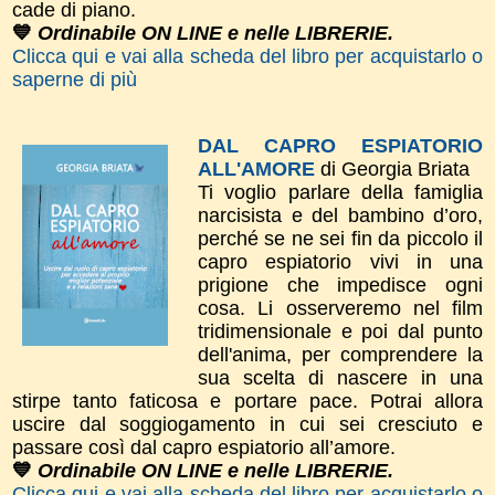
cade di piano.
💙
Ordinabile ON LINE e nelle LIBRERIE.
Clicca qui e vai alla scheda del libro per acquistarlo o
saperne di più
DAL CAPRO ESPIATORIO
ALL'AMORE
di Georgia Briata
Ti voglio parlare della famiglia
narcisista e del bambino d’oro,
perché se ne sei fin da piccolo il
capro espiatorio vivi in una
prigione che impedisce ogni
cosa. Li osserveremo nel film
tridimensionale e poi dal punto
dell'anima, per comprendere la
sua scelta di nascere in una
stirpe tanto faticosa e portare pace. Potrai allora
uscire dal soggiogamento in cui sei cresciuto e
passare così dal capro espiatorio all’amore.
💙
Ordinabile ON LINE e nelle LIBRERIE.
Clicca qui e vai alla scheda del libro per acquistarlo o