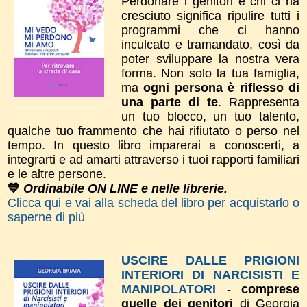
Perdonare i genitori e chi ci ha
cresciuto significa ripulire tutti i
programmi che ci hanno
inculcato e tramandato, così da
poter sviluppare la nostra vera
forma.
Non solo la tua
famiglia,
ma
ogni persona è riflesso di
una parte di te
. Rappresenta
un tuo blocco, un tuo talento,
qualche tuo frammento che hai rifiutato o perso nel
tempo.
In questo libro imparerai a conoscerti, a
integrarti e ad amarti attraverso i tuoi rapporti familiari
e le altre persone.
💙
Ordinabile ON LINE e nelle librerie.
Clicca qui e vai alla scheda del libro per acquistarlo o
saperne di più
USCIRE DALLE PRIGIONI
INTERIORI DI NARCISISTI E
MANIPOLATORI
-
comprese
quelle dei genitori
di Georgia