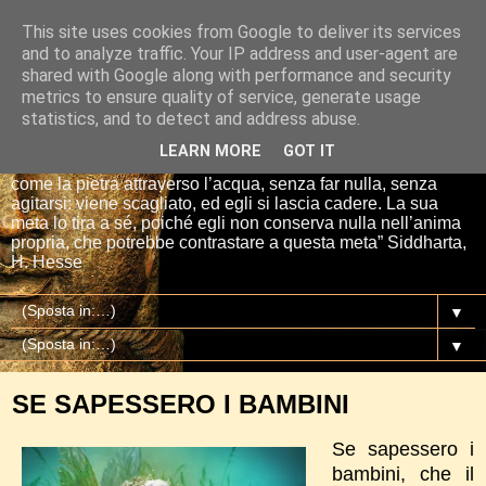
This site uses cookies from Google to deliver its services
Io sono il mio Buddha
and to analyze traffic. Your IP address and user-agent are
shared with Google along with performance and security
metrics to ensure quality of service, generate usage
“Se tu getti una pietra nell’acqua, essa si affretta per la via
statistics, and to detect and address abuse.
più breve fino al fondo. E così è Siddharta, quando ha una
meta, un proposito. Siddharta non fa nulla. Siddharta pensa,
LEARN MORE
GOT IT
aspetta, digiuna, ma passa attraverso le cose del mondo
come la pietra attraverso l’acqua, senza far nulla, senza
agitarsi: viene scagliato, ed egli si lascia cadere. La sua
meta lo tira a sé, poiché egli non conserva nulla nell’anima
propria, che potrebbe contrastare a questa meta” Siddharta,
H. Hesse
▼
▼
SE SAPESSERO I BAMBINI
Se sapessero i
bambini, che il