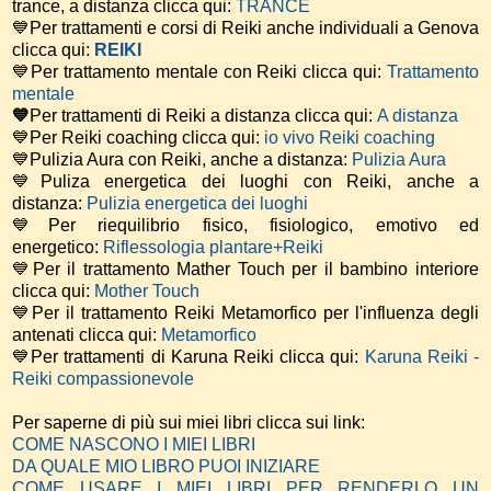
trance, a distanza clicca qui:
TRANCE
💙Per trattamenti e corsi di Reiki anche individuali a Genova
clicca qui:
REIKI
💙Per trattamento mentale con Reiki clicca qui:
Trattamento
mentale
💙
Per trattamenti di Reiki a distanza clicca qui:
A distanza
💙Per Reiki coaching
clicca qui:
io vivo Reiki coaching
💙Pulizia Aura con Reiki, anche a distanza:
Pulizia Aura
💙Puliza energetica dei luoghi con Reiki, anche a
distanza:
Pulizia energetica dei luoghi
💙Per riequilibrio fisico, fisiologico, emotivo ed
energetico:
Riflessologia plantare+Reiki
💙Per il trattamento Mather Touch per il bambino interiore
clicca qui:
Mother Touch
💙Per il trattamento Reiki Metamorfico per l'influenza degli
antenati clicca qui:
Metamorfico
💙Per trattamenti di Karuna Reiki clicca qui:
Karuna Reiki -
Reiki compassionevole
Per saperne di più sui miei libri clicca sui link:
COME NASCONO I MIEI LIBRI
DA QUALE MIO LIBRO PUOI INIZIARE
COME USARE I MIEI LIBRI PER RENDERLO UN