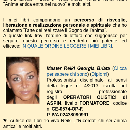
"Anima antica entra nel nuovo" e molti altri.
I miei libri compongono un
percorso di risveglio,
liberazione e realizzazione personale e spirituale
che ho
chiamato "l'arte del realizzare il Sogno dell'anima".
A questo link trovi l'ordine di lettura che suggerisco per
seguire questo percorso e renderlo più potente ed
efficace:
IN QUALE ORDINE LEGGERE I MIEI LIBRI
.
Master Reiki Georgia Briata
(
Clicca
per sapere chi sono
) (
Diplomi
)
Professionista disciplinato ai sensi
della legge n° 4/2013, iscritta nel
registro professionale
degli
OPERATORI OLISTICI di
ASPIN
, livello
FORMATORE
, codice
n.
GE-0574-OP-F.
P. IVA 02438090991.
💗 Autrice dei libri "Io vivo Reiki", "Ricordati chi sei anima
antica" e molti altri.