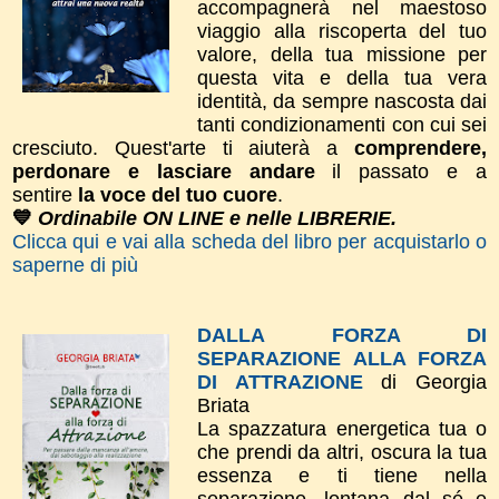
accompagnerà nel maestoso
viaggio alla riscoperta del tuo
valore, della tua missione per
questa vita e della tua vera
identità, da sempre nascosta dai
tanti condizionamenti con cui sei
cresciuto. Quest'arte ti aiuterà a
comprendere,
perdonare e lasciare andare
il passato e a
sentire
la voce del tuo cuore
.
💙
Ordinabile ON LINE e nelle LIBRERIE.
Clicca qui e vai alla scheda del libro per acquistarlo o
saperne di più
DALLA FORZA DI
SEPARAZIONE ALLA FORZA
DI ATTRAZIONE
di Georgia
Briata
La spazzatura energetica tua o
che prendi da altri, oscura la tua
essenza e ti tiene nella
separazione, lontana dal sé e