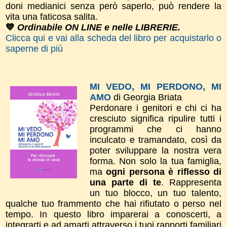
doni medianici senza però saperlo, può rendere la
vita una faticosa salita.
💙
Ordinabile ON LINE e nelle LIBRERIE.
Clicca qui e vai alla scheda del libro per acquistarlo o
saperne di più
MI VEDO, MI PERDONO, MI
AMO
di Georgia Briata
Perdonare i genitori e chi ci ha
cresciuto significa ripulire tutti i
programmi che ci hanno
inculcato e tramandato, così da
poter sviluppare la nostra vera
forma.
Non solo la tua
famiglia,
ma
ogni persona è riflesso di
una parte di te
. Rappresenta
un tuo blocco, un tuo talento,
qualche tuo frammento che hai rifiutato o perso nel
tempo.
In questo libro imparerai a conoscerti, a
integrarti e ad amarti attraverso i tuoi rapporti familiari