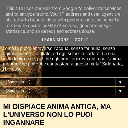
This site uses cookies from Google to deliver its services
Io sono il mio Buddha
and to analyze traffic. Your IP address and user-agent are
shared with Google along with performance and security
metrics to ensure quality of service, generate usage
“Se tu getti una pietra nell’acqua, essa si affretta per la via
statistics, and to detect and address abuse.
più breve fino al fondo. E così è Siddharta, quando ha una
meta, un proposito. Siddharta non fa nulla. Siddharta pensa,
LEARN MORE
GOT IT
aspetta, digiuna, ma passa attraverso le cose del mondo
come la pietra attraverso l’acqua, senza far nulla, senza
agitarsi: viene scagliato, ed egli si lascia cadere. La sua
meta lo tira a sé, poiché egli non conserva nulla nell’anima
propria, che potrebbe contrastare a questa meta” Siddharta,
H. Hesse
▼
▼
MI DISPIACE ANIMA ANTICA, MA
L'UNIVERSO NON LO PUOI
INGANNARE