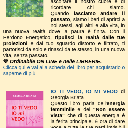
ascoltare il nostro cuore e di
ricordare chi siamo.
Quando
lasciamo andare il
passato
, siamo liberi di aprirci a
noi stessi, agli altri e alla vita, in
una nuova realtà dove la paura è finita. ​Con il
Perdono Energetico,
ripulisci la realtà dalle tue
proiezioni
e dal tuo sguardo distorto e filtrato, ti
partorisci da solo e rinasci da te stesso, in una nuova
vita, senza passato.
💙
Ordinabile ON LINE e nelle LIBRERIE.
Clicca qui e vai alla scheda del libro per acquistarlo o
saperne di più
IO TI VEDO, IO MI VEDO
di
Georgia Briata
Questo libro parla dell'
energia
femminile
e del
"Non essere
vista"
che di questa energia è
la ferita principale. È ora di dare
voce a tutte le tue parti invisibili