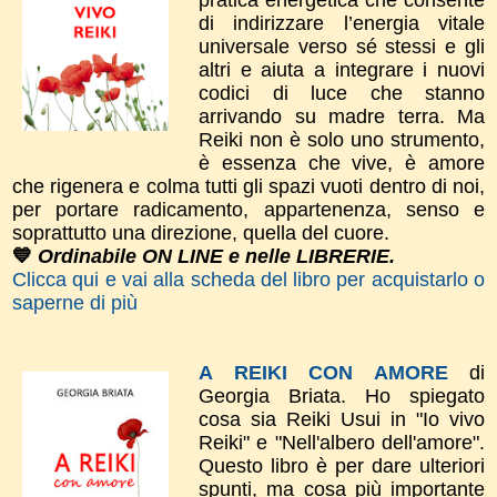
pratica energetica che consente
di indirizzare l’energia vitale
universale verso sé stessi e gli
altri e aiuta a integrare i nuovi
codici di luce che stanno
arrivando su madre terra. Ma
Reiki non è solo uno strumento,
è essenza che vive, è amore
che rigenera e colma tutti gli spazi vuoti dentro di noi,
per portare radicamento, appartenenza, senso e
soprattutto una direzione, quella del cuore.
💙
Ordinabile ON LINE e nelle LIBRERIE.
Clicca qui e vai alla scheda del libro per acquistarlo o
saperne di più
A REIKI CON AMORE
di
Georgia Briata.
Ho spiegato
cosa sia Reiki Usui in "Io vivo
Reiki" e "Nell'albero dell'amore".
​Questo libro è per dare
ulteriori
spunti, m
a cosa più importante