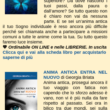
superiore? Da dove nascono i
tuoi passi, dalla paura o
dall’amore? Se tutto questo non
è chiaro non vai da nessuna
parte. E se sei un’anima antica
il tuo Sogno individuale è reso ancora più difficile
perché sei chiamata anche a partecipare a missioni
comuni a tutte le anime come la tua. Su tutto questo
faremo luce insieme.
💙
Ordinabile ON LINE e nelle LIBRERIE. In uscita
Clicca qui e vai alla scheda libro per acquistarlo
saperne di più
ANIMA ANTICA ENTRA NEL
NUOVO
di Georgia Briata
Anima antica, prosegui ancora il
tuo viaggio con fatica non
capendo che lo sforzo adesso è
vano, non vi è più nulla da fare
rispetto al passato. Sei ora in
bilico tra due mondi, sei sulla