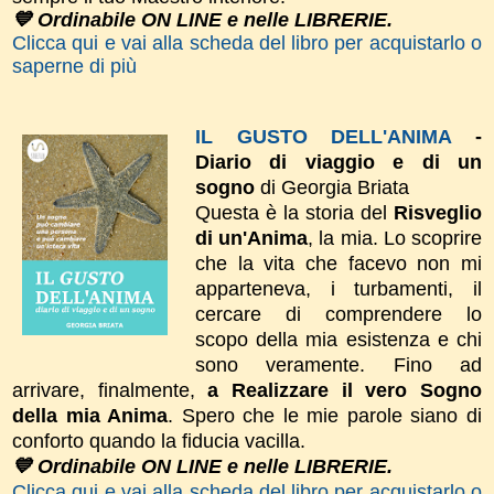
💙 Ordinabile ON LINE e nelle LIBRERIE.
Clicca qui e vai alla scheda del libro per acquistarlo o
saperne di più
IL GUSTO DELL'ANIMA
-
Diario di viaggio e di un
sogno
di Georgia Briata
Questa è la storia del
Risveglio
di un'Anima
, la mia. Lo scoprire
che la vita che facevo non mi
apparteneva, i turbamenti, il
cercare di comprendere lo
scopo della mia esistenza e chi
sono veramente. Fino ad
arrivare, finalmente,
a Realizzare il vero Sogno
della mia Anima
. Spero che le mie parole siano di
conforto quando la fiducia vacilla.
💙 Ordinabile ON LINE e nelle LIBRERIE.
Clicca qui e vai alla scheda del libro per acquistarlo o