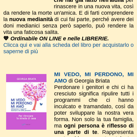
che hai già fatto nell'aldilà
per
rinascere in una nuova vita, così
da rendere la morte un'amica. E di farti comprendere
la
nuova medianità
di cui fai parte, perché avere dei
doni medianici senza però saperlo, può rendere la
vita una faticosa salita.
💙
Ordinabile ON LINE e nelle LIBRERIE.
Clicca qui e vai alla scheda del libro per acquistarlo o
saperne di più
MI VEDO, MI PERDONO, MI
AMO
di Georgia Briata
Perdonare i genitori e chi ci ha
cresciuto significa ripulire tutti i
programmi che ci hanno
inculcato e tramandato, così da
poter sviluppare la nostra vera
forma.
Non solo la tua
famiglia,
ma
ogni persona è riflesso di
una parte di te
. Rappresenta