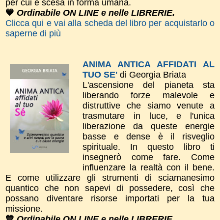
per cui è scesa in forma umana.
💙
Ordinabile ON LINE e nelle LIBRERIE.
Clicca qui e vai alla scheda del libro per acquistarlo o
saperne di più
ANIMA ANTICA AFFIDATI AL
TUO SE'
di Georgia Briata
L'ascensione del pianeta sta
liberando forze malevole e
distruttive che siamo venute a
trasmutare in luce, e l'unica
liberazione da queste energie
basse e dense è il risveglio
spirituale. In questo libro ti
insegnerò come fare. Come
influenzare la realtà con il bene.
E come utilizzare gli strumenti di sciamanesimo
quantico che non sapevi di possedere, così che
possano diventare risorse importati per la tua
missione.
💙
Ordinabile ON LINE e nelle LIBRERIE.