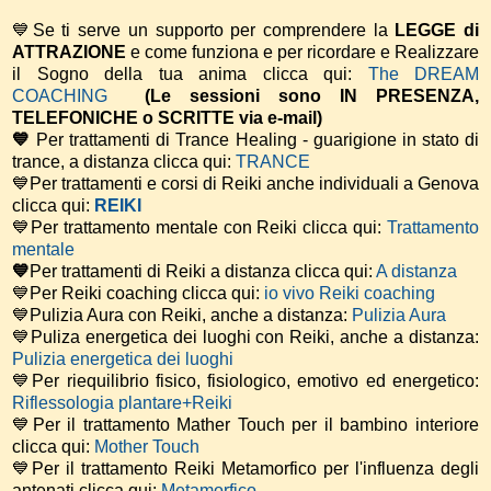
💙Se ti serve un supporto per comprendere la
LEGGE di
ATTRAZIONE
e come funziona e per ricordare e Realizzare
il Sogno della tua anima
clicca qui:
The DREAM
COACHING
(Le sessioni sono IN PRESENZA,
TELEFONICHE o SCRITTE via e-mail)
💙
Per trattamenti di Trance Healing - guarigione in stato di
trance, a distanza clicca qui:
TRANCE
💙Per trattamenti e corsi di Reiki anche individuali a Genova
clicca qui:
REIKI
💙Per trattamento mentale con Reiki clicca qui:
Trattamento
mentale
💙
Per trattamenti di Reiki a distanza clicca qui:
A distanza
💙Per Reiki coaching
clicca qui:
io vivo Reiki coaching
💙Pulizia Aura con Reiki, anche a distanza:
Pulizia Aura
💙Puliza energetica dei luoghi con Reiki, anche a distanza:
Pulizia energetica dei luoghi
💙Per riequilibrio fisico, fisiologico, emotivo ed energetico:
Riflessologia plantare+Reiki
💙Per il trattamento Mather Touch per il bambino interiore
clicca qui:
Mother Touch
💙Per il trattamento Reiki Metamorfico per l'influenza degli
antenati clicca qui:
Metamorfico