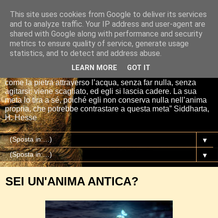
This site uses cookies from Google to deliver its services
Io sono il mio Buddha
and to analyze traffic. Your IP address and user-agent are
shared with Google along with performance and security
metrics to ensure quality of service, generate usage
“Se tu getti una pietra nell’acqua, essa si affretta per la via
statistics, and to detect and address abuse.
più breve fino al fondo. E così è Siddharta, quando ha una
meta, un proposito. Siddharta non fa nulla. Siddharta pensa,
LEARN MORE
GOT IT
aspetta, digiuna, ma passa attraverso le cose del mondo
come la pietra attraverso l’acqua, senza far nulla, senza
agitarsi: viene scagliato, ed egli si lascia cadere. La sua
meta lo tira a sé, poiché egli non conserva nulla nell’anima
propria, che potrebbe contrastare a questa meta” Siddharta,
H. Hesse
▼
▼
SEI UN'ANIMA ANTICA?