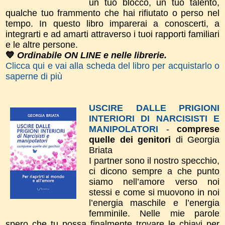
un tuo blocco, un tuo talento,
qualche tuo frammento che hai rifiutato o perso nel
tempo.
In questo libro imparerai a conoscerti, a
integrarti e ad amarti attraverso i tuoi rapporti familiari
e le altre persone.
💙
Ordinabile ON LINE e nelle librerie.
Clicca qui e vai alla scheda del libro per acquistarlo o
saperne di più
USCIRE DALLE PRIGIONI
INTERIORI DI NARCISISTI E
MANIPOLATORI
-
comprese
quelle dei genitori
di Georgia
Briata
I partner sono il nostro specchio,
ci dicono sempre a che punto
siamo nell’amore verso noi
stessi e come si muovono in noi
l’energia maschile e l’energia
femminile. Nelle mie parole
spero che tu possa finalmente trovare le chiavi per