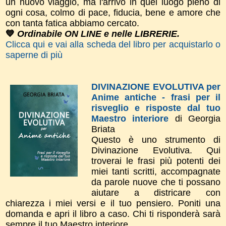
un nuovo viaggio, ma l'arrivo in quel luogo pieno di
ogni cosa, colmo di pace, fiducia, bene e amore che
con tanta fatica abbiamo cercato.
💙
Ordinabile ON LINE e nelle LIBRERIE.
Clicca qui e vai alla scheda del libro per acquistarlo o
saperne di più
DIVINAZIONE EVOLUTIVA per
Anime antiche - frasi per il
risveglio e risposte dal tuo
Maestro interiore
di Georgia
Briata
Questo è uno strumento di
Divinazione Evolutiva. Qui
troverai le frasi più potenti dei
miei tanti scritti, accompagnate
da parole nuove che ti possano
aiutare a districare con
chiarezza i miei versi e il tuo pensiero. Poniti una
domanda e apri il libro a caso. Chi ti risponderà sarà
sempre il tuo Maestro interiore.