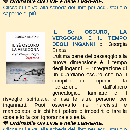
💙
Ordinabile ON LINE e nelle LIBRERIE.
Clicca qui e vai alla scheda del libro per acquistarlo o
saperne di più
IL Sé OSCURO, LA
VERGOGNA E IL TEMPO
DEGLI INGANNI
di Georgia
Briata
L'ultima parte del passaggio alla
nuova dimensione è il tempo
degli inganni. È l'integrazione di
un guardiano oscuro che ha il
compito di impedire la
liberazione dall’albero
genealogico familiare e il
risveglio spirituale, e usa le altre persone per
ingannarti. Puoi osservarlo nei narcisisti e
manipolatori o in chi ha il potere di impedirti di fare le
cose e lo fa con ignoranza e slealtà.
💙
Ordinabile ON LINE e nelle LIBRERIE.
Clicca qui e vai alla scheda del libro per acquistarlo o