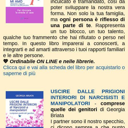
inculcato e tramandato, così da
poter sviluppare la nostra vera
forma.
Non solo la tua
famiglia,
ma
ogni persona è riflesso di
una parte di te
. Rappresenta
un tuo blocco, un tuo talento,
qualche tuo frammento che hai rifiutato o perso nel
tempo.
In questo libro imparerai a conoscerti, a
integrarti e ad amarti attraverso i tuoi rapporti familiari
e le altre persone.
💙
Ordinabile ON LINE e nelle librerie.
Clicca qui e vai alla scheda del libro per acquistarlo o
saperne di più
USCIRE DALLE PRIGIONI
INTERIORI DI NARCISISTI E
MANIPOLATORI
-
comprese
quelle dei genitori
di Georgia
Briata
I partner sono il nostro specchio,
ci dicono sempre a che punto