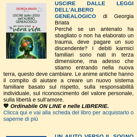
USCIRE DALLE LEGGI
DELL'ALBERO
GENEALOGICO
di Georgia
Briata
Perché se un antenato ha
sbagliato o non ha elaborato un
trauma, deve pagare un suo
discendente? I debiti karmici
familiari sono nati in terza
dimensione, ma adesso che
stiamo entrando nella nuova
terra, questo deve cambiare. Le anime antiche hanno
il compito di aiutare a creare un nuovo sistema
familiare basato sul rispetto, sulla responsabilità
individuale, sul riconoscimento del valore personale,
sulla libertà e sull’amore.
💙
Ordinabile ON LINE e nelle LIBRERIE.
Clicca qui e vai alla scheda del libro per acquistarlo o
saperne di più
UN AIUTO VERSO IL SOGNO