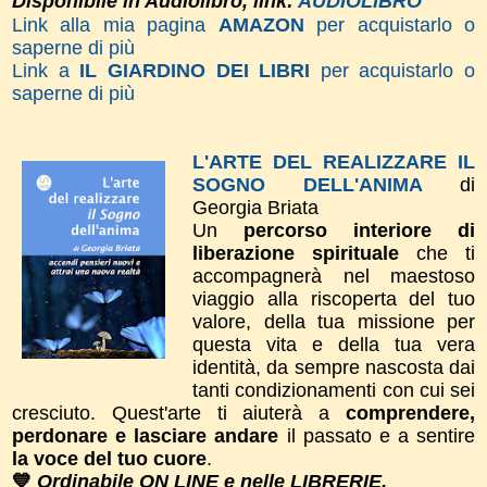
Disponibile in Audiolibro, link:
AUDIOLIBRO
Link alla mia pagina
AMAZON
per acquistarlo o
saperne di più
Link a
IL GIARDINO DEI LIBRI
per acquistarlo o
saperne di più
L'ARTE DEL REALIZZARE IL
SOGNO DELL'ANIMA
di
Georgia Briata
Un
percorso interiore di
liberazione spirituale
che ti
accompagnerà nel maestoso
viaggio alla riscoperta del tuo
valore, della tua missione per
questa vita e della tua vera
identità, da sempre nascosta dai
tanti condizionamenti con cui sei
cresciuto. Quest'arte ti aiuterà a
comprendere,
perdonare e lasciare andare
il passato e a sentire
la voce del tuo cuore
.
💙
Ordinabile ON LINE e nelle LIBRERIE.