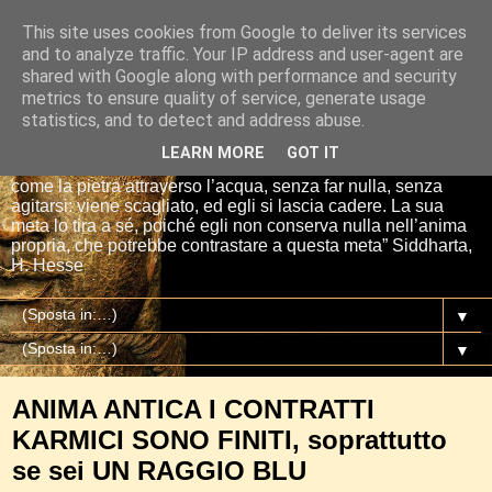
This site uses cookies from Google to deliver its services
Io sono il mio Buddha
and to analyze traffic. Your IP address and user-agent are
shared with Google along with performance and security
metrics to ensure quality of service, generate usage
“Se tu getti una pietra nell’acqua, essa si affretta per la via
statistics, and to detect and address abuse.
più breve fino al fondo. E così è Siddharta, quando ha una
meta, un proposito. Siddharta non fa nulla. Siddharta pensa,
LEARN MORE
GOT IT
aspetta, digiuna, ma passa attraverso le cose del mondo
come la pietra attraverso l’acqua, senza far nulla, senza
agitarsi: viene scagliato, ed egli si lascia cadere. La sua
meta lo tira a sé, poiché egli non conserva nulla nell’anima
propria, che potrebbe contrastare a questa meta” Siddharta,
H. Hesse
▼
▼
ANIMA ANTICA I CONTRATTI
KARMICI SONO FINITI, soprattutto
se sei UN RAGGIO BLU