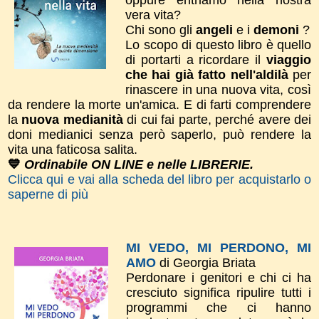
oppure entriamo nella nostra
vera vita?
Chi sono gli
angeli
e i
demoni
?
Lo scopo di questo libro è quello
di portarti a ricordare il
viaggio
che hai già fatto nell'aldilà
per
rinascere in una nuova vita, così
da rendere la morte un'amica. E di farti comprendere
la
nuova medianità
di cui fai parte, perché avere dei
doni medianici senza però saperlo, può rendere la
vita una faticosa salita.
💙
Ordinabile ON LINE e nelle LIBRERIE.
Clicca qui e vai alla scheda del libro per acquistarlo o
saperne di più
MI VEDO, MI PERDONO, MI
AMO
di Georgia Briata
Perdonare i genitori e chi ci ha
cresciuto significa ripulire tutti i
programmi che ci hanno