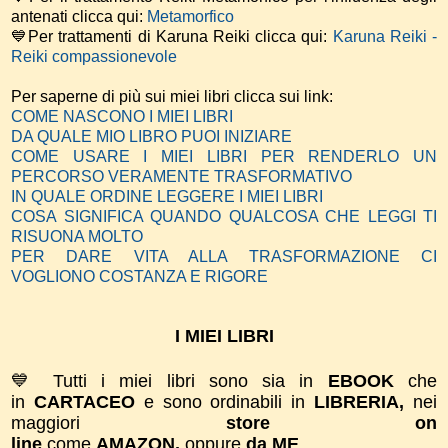
antenati clicca qui:
Metamorfico
💙Per trattamenti di Karuna Reiki clicca qui:
Karuna Reiki -
Reiki compassionevole
Per saperne di più sui miei libri clicca sui link:
COME NASCONO I MIEI LIBRI
DA QUALE MIO LIBRO PUOI INIZIARE
COME USARE I MIEI LIBRI PER RENDERLO UN
PERCORSO VERAMENTE TRASFORMATIVO
IN QUALE ORDINE LEGGERE I MIEI LIBRI
COSA SIGNIFICA QUANDO QUALCOSA CHE LEGGI TI
RISUONA MOLTO
PER DARE VITA ALLA TRASFORMAZIONE CI
VOGLIONO COSTANZA E RIGORE
I MIEI LIBRI
💙 Tutti i miei libri sono sia in
EBOOK
che
in
CARTACEO
e sono ordinabili in
LIBRERIA,
nei
maggiori
store on
line
come
AMAZON,
oppure
da ME
.