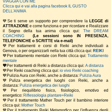
VIAGGIA CON ME
Clicca qui e vai alla pagina facebook IL GUSTO
DELL'ANIMA
💙Se ti serve un supporto per comprendere la
LEGGE di
ATTRAZIONE
e come funziona e per ricordare e Realizzare
il Sogno della tua anima
clicca qui:
The DREAM
COACHING
(Le sessioni sono IN PRESENZA,
TELEFONICHE o SCRITTE via e-mail)
💙Per trattamenti e corsi di Reiki anche individuali a
Genova, o per organizzarli nella tua città clicca qui:
REIKI
💙Per trattamento mentale con Reiki clicca qui:
Trattamento
mentale
💙
Per trattamenti di Reiki a distanza clicca qui:
A distanza
💙Per Reiki coaching
clicca qui:
io vivo Reiki coaching
💙Pulizia Aura con Reiki, anche a distanza:
Pulizia Aura
💙Puliza energetica dei luoghi con Reiki, anche a
distanza:
Pulizia energetica dei luoghi
💙Per riequilibrio fisico, fisiologico, emotivo ed
energetico:
Riflessologia plantare+Reiki
💙Per il trattamento Mather Touch per il bambino interiore
clicca qui:
Mother Touch
💙Per il trattamento Reiki Metamorfico per l'influenza degli