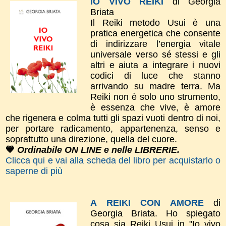
IO VIVO REIKI
di Georgia
Briata
Il Reiki metodo Usui è una
pratica energetica che consente
di indirizzare l’energia vitale
universale verso sé stessi e gli
altri e aiuta a integrare i nuovi
codici di luce che stanno
arrivando su madre terra. Ma
Reiki non è solo uno strumento,
è essenza che vive, è amore
che rigenera e colma tutti gli spazi vuoti dentro di noi,
per portare radicamento, appartenenza, senso e
soprattutto una direzione, quella del cuore.
💙
Ordinabile ON LINE e nelle LIBRERIE.
Clicca qui e vai alla scheda del libro per acquistarlo o
saperne di più
A REIKI CON AMORE
di
Georgia Briata.
Ho spiegato
cosa sia Reiki Usui in "Io vivo