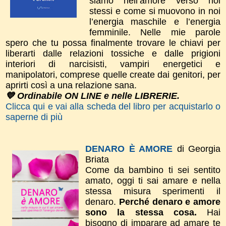
siamo nell’amore verso noi
stessi e come si muovono in noi
l’energia maschile e l’energia
femminile. Nelle mie parole
spero che tu possa finalmente trovare le chiavi per
liberarti dalle relazioni tossiche e dalle prigioni
interiori di narcisisti, vampiri energetici e
manipolatori, comprese quelle create dai genitori, per
aprirti così a una relazione sana.
💙 Ordinabile ON LINE e nelle LIBRERIE.
Clicca qui e vai alla scheda del libro per acquistarlo o
saperne di più
DENARO È AMORE
di Georgia
Briata
Come da bambino ti sei sentito
amato, oggi ti sai amare e nella
stessa misura sperimenti il
denaro.
Perché denaro e amore
sono la stessa cosa.
Hai
bisogno di imparare ad amare te