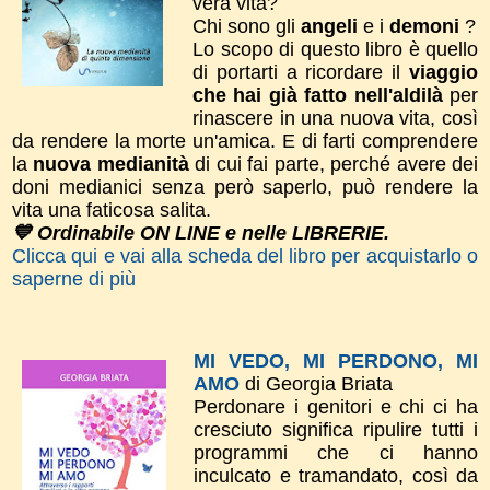
vera vita?
Chi sono gli
angeli
e i
demoni
?
Lo scopo di questo libro è quello
di portarti a ricordare il
viaggio
che hai già fatto nell'aldilà
per
rinascere in una nuova vita, così
da rendere la morte un'amica. E di farti comprendere
la
nuova medianità
di cui fai parte, perché avere dei
doni medianici senza però saperlo, può rendere la
vita una faticosa salita.
💙 Ordinabile ON LINE e nelle LIBRERIE.
Clicca qui e vai alla scheda del libro per acquistarlo o
saperne di più
MI VEDO, MI PERDONO, MI
AMO
di Georgia Briata
Perdonare i genitori e chi ci ha
cresciuto significa ripulire tutti i
programmi che ci hanno
inculcato e tramandato, così da