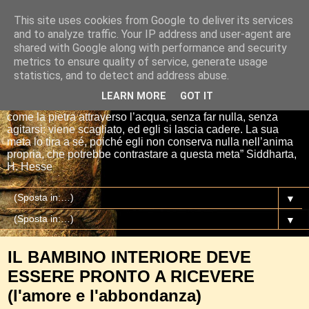
This site uses cookies from Google to deliver its services
Io sono il mio Buddha
and to analyze traffic. Your IP address and user-agent are
shared with Google along with performance and security
metrics to ensure quality of service, generate usage
“Se tu getti una pietra nell’acqua, essa si affretta per la via
statistics, and to detect and address abuse.
più breve fino al fondo. E così è Siddharta, quando ha una
meta, un proposito. Siddharta non fa nulla. Siddharta pensa,
LEARN MORE
GOT IT
aspetta, digiuna, ma passa attraverso le cose del mondo
come la pietra attraverso l’acqua, senza far nulla, senza
agitarsi: viene scagliato, ed egli si lascia cadere. La sua
meta lo tira a sé, poiché egli non conserva nulla nell’anima
propria, che potrebbe contrastare a questa meta” Siddharta,
H. Hesse
▼
▼
IL BAMBINO INTERIORE DEVE
ESSERE PRONTO A RICEVERE
(l'amore e l'abbondanza)