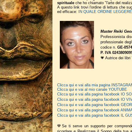
spirituale
che ho chiamato "l'arte del realiz
A questo link trovi l'ordine di lettura che 
ed efficace:
IN QUALE ORDINE LEGGERE I
Master Reiki Geor
Professionista disc
professionale deg
codice n.
GE-0574
P. IVA 024380909
💗 Autrice dei libri
Clicca qui e vai alla mia pagina INSTAGR
Clicca qui e vai al mio canale YOUTUBE
Clicca qui e vai alla pagina facebook IO
Clicca qui e vai alla pagina facebook IO V
Clicca qui e vai alla pagina facebook G
Clicca qui e vai alla pagina facebook A
Clicca qui e vai alla pagina facebook IL
💙Se ti serve un supporto per comprend
ricordare e Realizzare il Sogno della tua