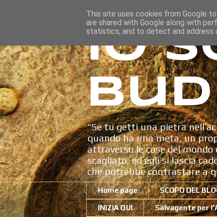
This site uses cookies from Google to 
are shared with Google along with per
Io s
statistics, and to detect and address 
Bud
“Se tu getti una pietra nell’ac
quando ha una meta, un propo
attraverso le cose del mondo c
scagliato, ed egli si lascia ca
che potrebbe contrastare a q
Home page
SCOPO DEL BLO
INIZIA QUI
Salvagente per l