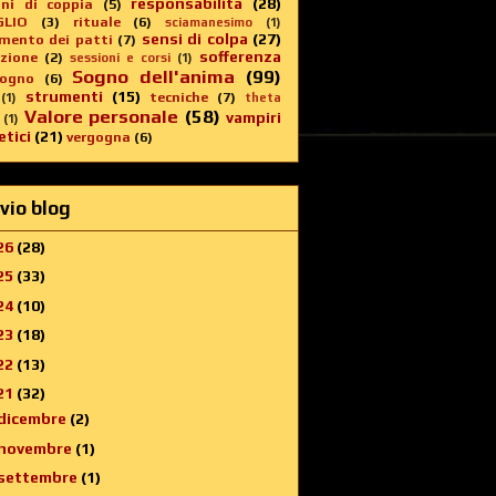
responsabilità
(28)
oni di coppia
(5)
GLIO
(3)
rituale
(6)
sciamanesimo
(1)
sensi di colpa
(27)
imento dei patti
(7)
sofferenza
zione
(2)
sessioni e corsi
(1)
Sogno dell'anima
(99)
sogno
(6)
strumenti
(15)
tecniche
(7)
(1)
theta
Valore personale
(58)
vampiri
(1)
tici
(21)
vergogna
(6)
vio blog
26
(28)
25
(33)
24
(10)
23
(18)
22
(13)
21
(32)
dicembre
(2)
novembre
(1)
settembre
(1)