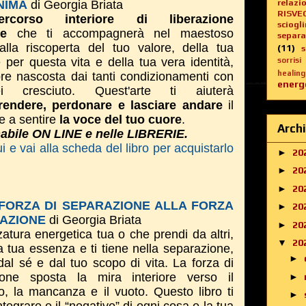
relazi
NIMA
di Georgia Briata
RISVE
ercorso interiore di liberazione
sciogl
le
che ti accompagnerà nel maestoso
separa
alla riscoperta del tuo valore, della tua
(11)
 per questa vita e della tua vera identità,
sorrisi
healing
e nascosta dai tanti condizionamenti con
energe
i cresciuto. Quest'arte ti aiuterà
endere, perdonare e lasciare andare
il
e a sentire
la voce del tuo cuore
.
Archi
nabile ON LINE e nelle LIBRERIE.
i e vai alla scheda del libro per acquistarlo
►
20
►
20
►
20
FORZA DI SEPARAZIONE ALLA FORZA
►
20
RAZIONE
di Georgia Briata
►
20
atura energetica tua o che prendi da altri,
▼
20
a tua essenza e ti tiene nella separazione,
►
dal sé e dal tuo scopo di vita. La forza di
ione sposta la mira interiore verso il
►
to, la mancanza e il vuoto. Questo libro ti
►