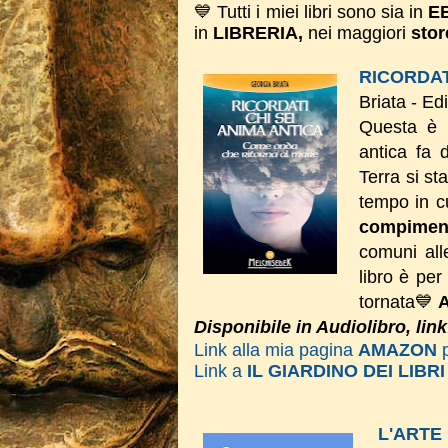
💙 Tutti i miei libri sono sia in
E
in
LIBRERIA,
nei maggiori
stor
RICORDAT
Briata - Ed
Questa è 
antica fa 
Terra si st
tempo in cu
compimen
comuni alle
libro è per
tornata💙
A
Disponibile in Audiolibro, lin
Link alla mia pagina
AMAZON
Link a
IL GIARDINO DEI LIBRI
L'ART