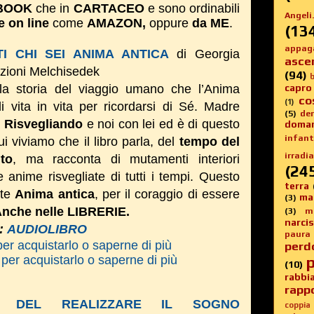
BOOK
che in
CARTACEO
e sono ordinabili
Angeli.
e on line
come
AMAZON,
oppure
da ME
.
(13
appag
I CHI SEI ANIMA ANTICA
di Georgia
asce
izioni Melchisedek
(94)
b
la storia del viaggio umano che l’Anima
capro
co
(1)
di vita in vita per ricordarsi di Sé. Madre
(5)
de
a
Risvegliando
e noi con lei ed è di questo
doma
infanti
i viviamo che il libro parla, del
tempo del
irradia
to
, ma racconta di mutamenti interiori
(24
 anime risvegliate di tutti i tempi.
Questo
terra
 te
Anima antica
, per il coraggio di essere
ma
(3)
nche nelle LIBRERIE.
(3)
m
narci
k:
AUDIOLIBRO
paura
per acquistarlo o saperne di più
perd
per acquistarlo o saperne di più
p
(10)
rabbi
rappo
E DEL REALIZZARE IL SOGNO
coppia