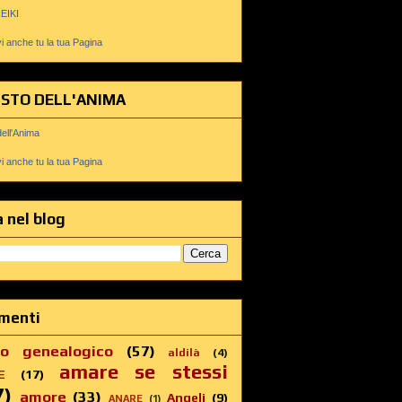
REIKI
 anche tu la tua Pagina
USTO DELL'ANIMA
dell'Anima
 anche tu la tua Pagina
 nel blog
menti
ro genealogico
(57)
aldilà
(4)
amare se stessi
E
(17)
7)
amore
(33)
Angeli
(9)
ANARE
(1)