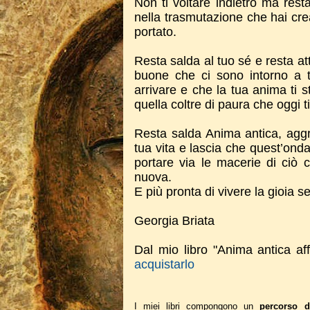
Non ti voltare indietro ma resta
nella trasmutazione che hai crea
portato.
Resta salda al tuo sé e resta att
buone che ci sono intorno a t
arrivare e che la tua anima ti s
quella coltre di paura che oggi t
Resta salda Anima antica, aggra
tua vita e lascia che quest’onda
portare via le macerie di ciò c
nuova.
E più pronta di vivere la gioia s
Georgia Briata
Dal mio libro "Anima antica aff
acquistarlo
I miei libri compongono un
percorso d