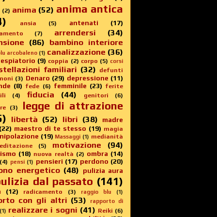
anima antica
anima
(52)
(2)
4)
antenati
(17)
ansia
(5)
arrendersi
(34)
amento
(7)
nsione
(86)
bambino interiore
canalizzazione
(36)
lu arcobaleno
(1)
 espiatorio
(9)
coppia
(2)
corpo
(5)
corsi
stellazioni familiari
(32)
defunti
Denaro
(29)
depressione
(11)
moni
(3)
nde
(8)
femminile
(23)
fede
(6)
ferite
fiducia
(44)
li
(4)
genitori
(6)
legge di attrazione
re
(3)
5)
libertà
(52)
libri
(38)
madre
(22)
maestro di te stesso
(19)
magia
nipolazione
(19)
medianità
Massaggi
(1)
motivazione
(94)
editazione
(5)
sismo
(18)
ombra
(14)
nuova realtà
(2)
pensieri
(17)
perdono
(20)
(4)
pensi
(1)
ono energetico
(48)
pulizia aura
ulizia dal passato
(141)
a
(12)
radicamento
(3)
raggio blu
(1)
rto con gli altri
(53)
rapporto di
realizzare i sogni
(41)
Reiki
(6)
(1)