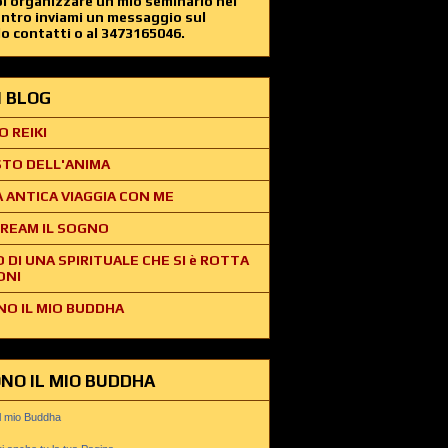
i organizzare un mio seminario nel
entro inviami un messaggio sul
o contatti o al 3473165046.
EI BLOG
O REIKI
STO DELL'ANIMA
 ANTICA VIAGGIA CON ME
REAM IL SOGNO
O DI UNA SPIRITUALE CHE SI è ROTTA
ONI
NO IL MIO BUDDHA
ONO IL MIO BUDDHA
il mio Buddha