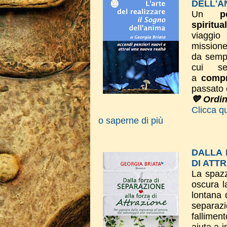
DELL'A
Un
p
spiritua
viaggio 
missione
da sempr
cui se
a
compr
passato 
💙 Ordi
Clicca qu
o saperne di più
DALLA 
DI ATT
La spazz
oscura l
lontana 
separaz
fallimen