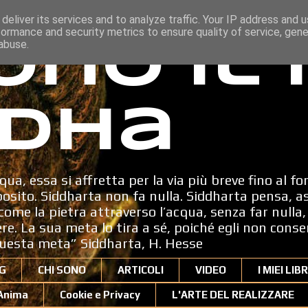
deliver its services and to analyze traffic. Your IP address and 
formance and security metrics to ensure quality of service, gen
ono il
abuse.
dha
qua, essa si affretta per la via più breve fino al fo
sito. Siddharta non fa nulla. Siddharta pensa, a
ome la pietra attraverso l’acqua, senza far nulla, 
dere. La sua meta lo tira a sé, poiché egli non cons
uesta meta” Siddharta, H. Hesse
G
CHI SONO
ARTICOLI
VIDEO
I MIEI LIBR
'Anima
Cookie e Privacy
L'ARTE DEL REALIZZARE