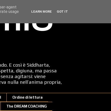
user-agent
erate usage
LEARN MORE
GOT IT
 mio
ndo. E così è Siddharta,
spetta, digiuna, ma passa
senza agitarsi: viene
erva nulla nell’anima propria,
I
Ordine di lettura
The DREAM COACHING