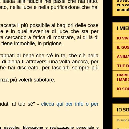
Se vuo
 salda alla fiducia nei passi che hai fatto,
tuo c
to, nella luce e nella purificazione che hai
modul
accata il più possibile ai bagliori delle cose
I MI
e e in quell’avvenire di luce che sta per
ta cercando a fatica di mostrare, al di là di
IO VIV
i tiene immobile, in prigione.
IL GU
ppati al bene che c’è in te, che c’è nella
ANIMA
 di piena ti attraversi una volta ancora, per
THE D
he hai discreato, per lasciarti sempre più
DIARI
enza più volerti sabotare.
I MAR
IO SO
idati al tuo sé" -
clicca qui per info o per
IO S
Io sono 
i risveglio, liberazione e realizzazione personale e