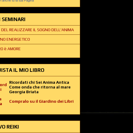
 anche tu la tua Pagina
EI SEMINARI
E DEL REALIZZARE IL SOGNO DELL'ANIMA
NO ENERGETICO
O è AMORE
ISTA IL MIO LIBRO
Ricordati chi Sei Anima Antica
Come onda che ritorna al mare
Georgia Briata
Compralo su il Giardino dei Libri
VO REIKI