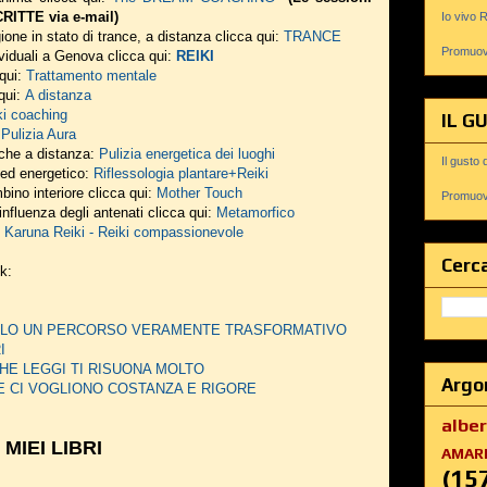
ITTE via e-mail)
Io vivo 
ione in stato di trance, a distanza clicca qui:
TRANCE
Promuovi
viduali a Genova clicca qui:
REIKI
 qui:
Trattamento mentale
 qui:
A distanza
ki coaching
IL G
:
Pulizia Aura
nche a distanza:
Pulizia energetica dei luoghi
Il gusto 
o ed energetico:
Riflessologia plantare+Reiki
bino interiore clicca qui:
Mother Touch
Promuovi
influenza degli antenati clicca qui:
Metamorfico
:
Karuna Reiki - Reiki compassionevole
Cerca
nk:
DERLO UN PERCORSO VERAMENTE TRASFORMATIVO
I
HE LEGGI TI RISUONA MOLTO
Argo
E CI VOGLIONO COSTANZA E RIGORE
albe
I MIEI LIBRI
AMAR
(15