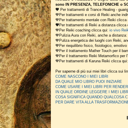
sono IN PRESENZA, TELEFONICHE o SCR
💙
Per trattamenti di Trance Healing - guarig
💙Per trattamenti e corsi di Reiki anche indi
💙Per trattamento mentale con Reiki clicca
💙
Per trattamenti di Reiki a distanza clicca
💙Per Reiki coaching
clicca qui:
io vivo Rei
💙Pulizia Aura con Reiki, anche a distanza
💙Puliza energetica dei luoghi con Reiki, a
💙Per riequilibrio fisico, fisiologico, emotiv
💙Per il trattamento Mather Touch per il bam
💙Per il trattamento Reiki Metamorfico per l'
💙Per trattamenti di Karuna Reiki clicca qui
Per saperne di più sui miei libri clicca sui li
COME NASCONO I MIEI LIBRI
DA QUALE MIO LIBRO PUOI INIZIARE
COME USARE I MIEI LIBRI PER REN
IN QUALE ORDINE LEGGERE I MIEI LIBR
COSA SIGNIFICA QUANDO QUALCOSA C
PER DARE VITA ALLA TRASFORMAZION