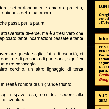
CONT
adere, sei profondamente amata e protetta,
to più buio della tua ombra.
Georgi
geo.br
 che passa per la paura.
347316
 attraversate diverse, ma è altresì vero che
icapitolato tante incarnazioni passate e tante
Infor
CONS
PERSO
raversare questa soglia, fatta di oscurità, di
Contin
ergogna e di presagio di punizione, significa
termin
segui
un altro passaggio.
Questo
ltro cerchio, un altro lignaggio di terza
parti.
Cooki
Goog
in realtà l’ombra di un grande trionfo.
soglia spaventosa, non devi cedere alla
VUOI
e di sventura.
SEMI