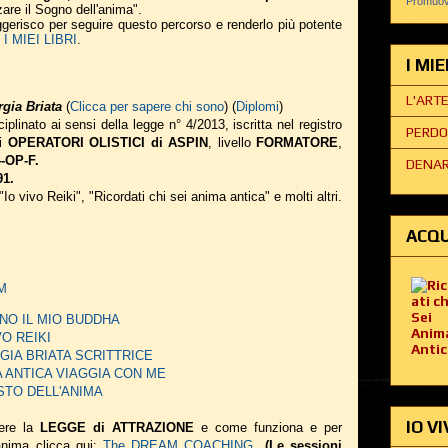
Promuovi
zare il Sogno dell'anima".
suggerisco per seguire questo percorso e renderlo più potente
 MIEI LIBRI
.
I MI
L'ART
gia Briata
(
Clicca per sapere chi sono
) (
Diplomi
)
iplinato ai sensi della legge n° 4/2013, iscritta nel registro
PERDO
li
OPERATORI OLISTICI di ASPIN
, livello
FORMATORE
,
-OP-F.
DENAR
91.
 "Io vivo Reiki", "Ricordati chi sei anima antica" e molti altri.
ACQU
AM
 SONO IL MIO BUDDHA
IVO REIKI
EORGIA BRIATA SCRITTRICE
NIMA ANTICA VIAGGIA CON ME
 GUSTO DELL'ANIMA
IO VI
ere la
LEGGE di ATTRAZIONE
e come funziona e per
 anima
clicca qui:
The DREAM COACHING
(Le sessioni