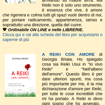
arrivando su madre terra. Ma
Reiki non è solo uno strumento,
è essenza che vive, è amore
che rigenera e colma tutti gli spazi vuoti dentro di noi,
per portare radicamento, appartenenza, senso e
soprattutto una direzione, quella del cuore.
💙
Ordinabile ON LINE e nelle LIBRERIE.
Clicca qui e vai alla scheda del libro per acquistarlo o
saperne di più
A REIKI CON AMORE
di
Georgia Briata.
Ho spiegato
cosa sia Reiki Usui in "Io vivo
Reiki" e "Nell'albero
dell'amore".
​Questo libro è per
dare
ulteriori spunti, m
a cosa
più importante per me, è la mia
dichiarazione d'amor​e per Reiki,
per tutte le cose incredibili che
mi ha portato. A Reiki io devo
ogni sogno che ho avverato.