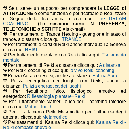
💙Se ti serve un supporto per comprendere la
LEGGE di
ATTRAZIONE
e come funziona e per ricordare e Realizzare
il Sogno della tua anima
clicca qui:
The DREAM
COACHING
(Le sessioni sono IN PRESENZA,
TELEFONICHE o SCRITTE via e-mail)
💙
Per trattamenti di Trance Healing - guarigione in stato di
trance, a distanza clicca qui:
TRANCE
💙Per trattamenti e corsi di Reiki anche individuali a Genova
clicca qui:
REIKI
💙Per trattamento mentale con Reiki clicca qui:
Trattamento
mentale
💙
Per trattamenti di Reiki a distanza clicca qui:
A distanza
💙Per Reiki coaching
clicca qui:
io vivo Reiki coaching
💙Pulizia Aura con Reiki, anche a distanza:
Pulizia Aura
💙Puliza energetica dei luoghi con Reiki, anche a
distanza:
Pulizia energetica dei luoghi
💙Per riequilibrio fisico, fisiologico, emotivo ed
energetico:
Riflessologia plantare+Reiki
💙Per il trattamento Mather Touch per il bambino interiore
clicca qui:
Mother Touch
💙Per il trattamento Reiki Metamorfico per l'influenza degli
antenati clicca qui:
Metamorfico
💙Per trattamenti di Karuna Reiki clicca qui:
Karuna Reiki -
Reiki compassionevole