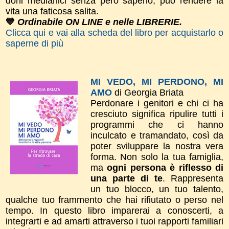
doni medianici senza però saperlo, può rendere la
vita una faticosa salita.
💙
Ordinabile ON LINE e nelle LIBRERIE.
Clicca qui e vai alla scheda del libro per acquistarlo o
saperne di più
MI VEDO, MI PERDONO, MI
AMO
di Georgia Briata
Perdonare i genitori e chi ci ha
cresciuto significa ripulire tutti i
programmi che ci hanno
inculcato e tramandato, così da
poter sviluppare la nostra vera
forma.
Non solo la tua
famiglia,
ma
ogni persona è riflesso di
una parte di te
. Rappresenta
un tuo blocco, un tuo talento,
qualche tuo frammento che hai rifiutato o perso nel
tempo.
In questo libro imparerai a conoscerti, a
integrarti e ad amarti attraverso i tuoi rapporti familiari