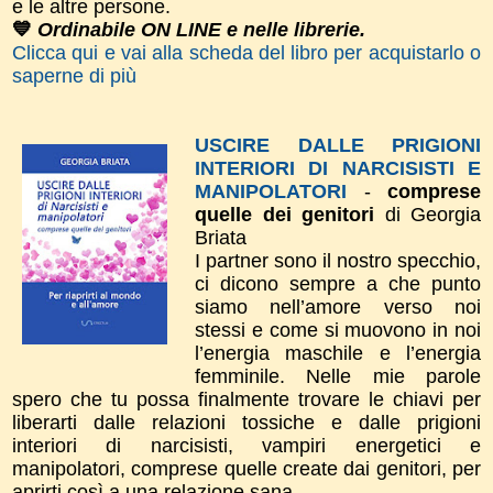
e le altre persone.
💙
Ordinabile ON LINE e nelle librerie.
Clicca qui e vai alla scheda del libro per acquistarlo o
saperne di più
USCIRE DALLE PRIGIONI
INTERIORI DI NARCISISTI E
MANIPOLATORI
-
comprese
quelle dei genitori
di Georgia
Briata
I partner sono il nostro specchio,
ci dicono sempre a che punto
siamo nell’amore verso noi
stessi e come si muovono in noi
l’energia maschile e l’energia
femminile. Nelle mie parole
spero che tu possa finalmente trovare le chiavi per
liberarti dalle relazioni tossiche e dalle prigioni
interiori di narcisisti, vampiri energetici e
manipolatori, comprese quelle create dai genitori, per
aprirti così a una relazione sana.