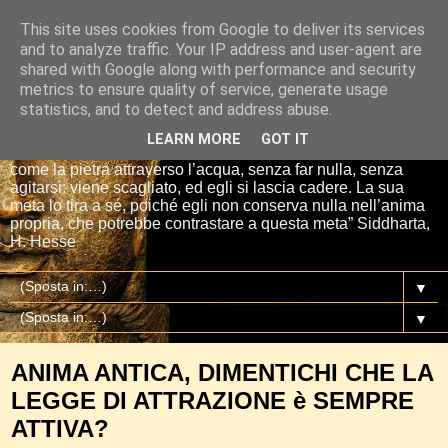
This site uses cookies from Google to deliver its services
Io sono il mio Buddha
and to analyze traffic. Your IP address and user-agent are
shared with Google along with performance and security
metrics to ensure quality of service, generate usage
“Se tu getti una pietra nell’acqua, essa si affretta per la via
statistics, and to detect and address abuse.
più breve fino al fondo. E così è Siddharta, quando ha una
meta, un proposito. Siddharta non fa nulla. Siddharta pensa,
LEARN MORE
GOT IT
aspetta, digiuna, ma passa attraverso le cose del mondo
come la pietra attraverso l’acqua, senza far nulla, senza
agitarsi: viene scagliato, ed egli si lascia cadere. La sua
meta lo tira a sé, poiché egli non conserva nulla nell’anima
propria, che potrebbe contrastare a questa meta” Siddharta,
H. Hesse
▼
▼
ANIMA ANTICA, DIMENTICHI CHE LA
LEGGE DI ATTRAZIONE è SEMPRE
ATTIVA?