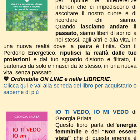
per ripulire le interferenze
interiori che ci impediscono di
ascoltare il nostro cuore e di
ricordare chi siamo.
Quando
lasciamo andare il
passato
, siamo liberi di aprirci a
noi stessi, agli altri e alla vita, in
una nuova realtà dove la paura è finita. ​Con il
Perdono Energetico,
ripulisci la realtà dalle tue
proiezioni
e dal tuo sguardo distorto e filtrato, ti
partorisci da solo e rinasci da te stesso, in una nuova
vita, senza passato.
💙
Ordinabile ON LINE e nelle LIBRERIE.
Clicca qui e vai alla scheda del libro per acquistarlo o
saperne di più
IO TI VEDO, IO MI VEDO
di
Georgia Briata
Questo libro parla dell'
energia
femminile
e del
"Non essere
vista"
che di questa energia è