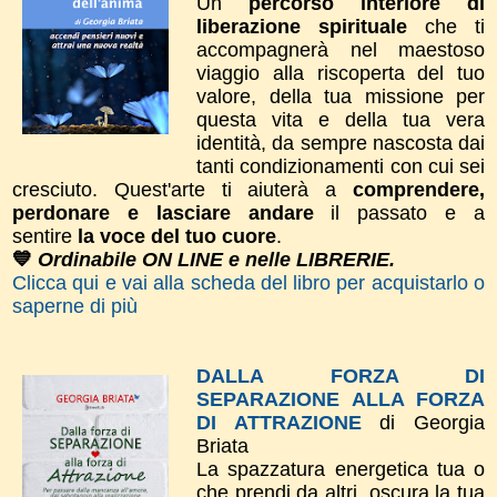
Un
percorso interiore di
liberazione spirituale
che ti
accompagnerà nel maestoso
viaggio alla riscoperta del tuo
valore, della tua missione per
questa vita e della tua vera
identità, da sempre nascosta dai
tanti condizionamenti con cui sei
cresciuto. Quest'arte ti aiuterà a
comprendere,
perdonare e lasciare andare
il passato e a
sentire
la voce del tuo cuore
.
💙
Ordinabile ON LINE e nelle LIBRERIE.
Clicca qui e vai alla scheda del libro per acquistarlo o
saperne di più
DALLA FORZA DI
SEPARAZIONE ALLA FORZA
DI ATTRAZIONE
di Georgia
Briata
La spazzatura energetica tua o
che prendi da altri, oscura la tua