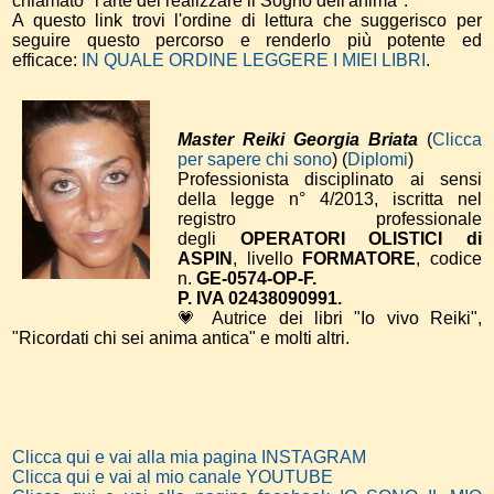
chiamato "l'arte del realizzare il Sogno dell'anima".
A questo link trovi l'ordine di lettura che suggerisco per
seguire questo percorso e renderlo più potente ed
efficace:
IN QUALE ORDINE LEGGERE I MIEI LIBRI
.
Master Reiki Georgia Briata
(
Clicca
per sapere chi sono
) (
Diplomi
)
Professionista disciplinato ai sensi
della legge n° 4/2013, iscritta nel
registro professionale
degli
OPERATORI OLISTICI di
ASPIN
, livello
FORMATORE
, codice
n.
GE-0574-OP-F.
P. IVA 02438090991.
💗 Autrice dei libri "Io vivo Reiki",
"Ricordati chi sei anima antica" e molti altri.
Clicca qui e vai alla mia pagina INSTAGRAM
Clicca qui e vai al mio canale YOUTUBE