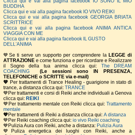
Clicca qui e vai alla pagina facebook IO SONO IL MIO
BUDDHA
Clicca qui e vai alla pagina facebook IO VIVO REIKI
Clicca qui e vai alla pagina facebook GEORGIA BRIATA
SCRITTRICE
Clicca qui e vai alla pagina facebook ANIMA ANTICA
VIAGGIA CON ME
Clicca qui e vai alla pagina facebook IL GUSTO
DELL'ANIMA
💙Se ti serve un supporto per comprendere la
LEGGE di
ATTRAZIONE
e come funziona e per ricordare e Realizzare
il Sogno della tua anima
clicca qui:
The DREAM
COACHING
(Le sessioni sono IN PRESENZA,
TELEFONICHE o SCRITTE via e-mail)
💙
Per trattamenti di Trance Healing - guarigione in stato di
trance, a distanza clicca qui:
TRANCE
💙Per trattamenti e corsi di Reiki anche individuali a Genova
clicca qui:
REIKI
💙Per trattamento mentale con Reiki clicca qui:
Trattamento
mentale
💙
Per trattamenti di Reiki a distanza clicca qui:
A distanza
💙Per Reiki coaching
clicca qui:
io vivo Reiki coaching
💙Pulizia Aura con Reiki, anche a distanza:
Pulizia Aura
💙Puliza energetica dei luoghi con Reiki, anche a