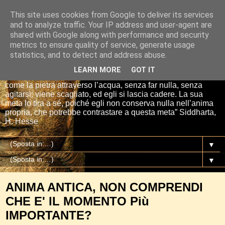
This site uses cookies from Google to deliver its services
Io sono il mio Buddha
and to analyze traffic. Your IP address and user-agent are
shared with Google along with performance and security
metrics to ensure quality of service, generate usage
“Se tu getti una pietra nell’acqua, essa si affretta per la via
statistics, and to detect and address abuse.
più breve fino al fondo. E così è Siddharta, quando ha una
meta, un proposito. Siddharta non fa nulla. Siddharta pensa,
LEARN MORE
GOT IT
aspetta, digiuna, ma passa attraverso le cose del mondo
come la pietra attraverso l’acqua, senza far nulla, senza
agitarsi: viene scagliato, ed egli si lascia cadere. La sua
meta lo tira a sé, poiché egli non conserva nulla nell’anima
propria, che potrebbe contrastare a questa meta” Siddharta,
H. Hesse
▼
▼
ANIMA ANTICA, NON COMPRENDI
CHE E' IL MOMENTO Più
IMPORTANTE?