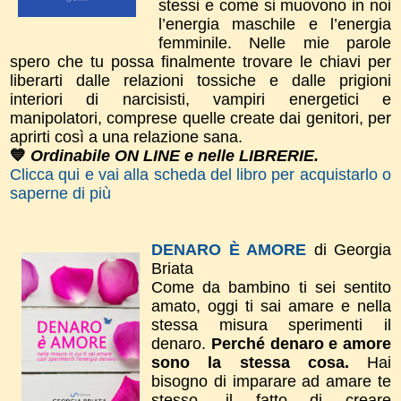
stessi e come si muovono in noi
l’energia maschile e l’energia
femminile. Nelle mie parole
spero che tu possa finalmente trovare le chiavi per
liberarti dalle relazioni tossiche e dalle prigioni
interiori di narcisisti, vampiri energetici e
manipolatori, comprese quelle create dai genitori, per
aprirti così a una relazione sana.
💙
Ordinabile ON LINE e nelle LIBRERIE.
Clicca qui e vai alla scheda del libro per acquistarlo o
saperne di più
DENARO È AMORE
di Georgia
Briata
Come da bambino ti sei sentito
amato, oggi ti sai amare e nella
stessa misura sperimenti il
denaro.
Perché denaro e amore
sono la stessa cosa.
Hai
bisogno di imparare ad amare te
stesso, il fatto di creare