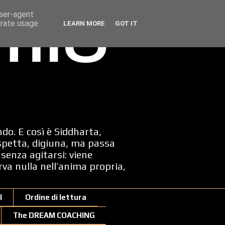
user-agent
erate usage
LEARN MORE
GOT IT
 mio
ndo. E così è Siddharta,
spetta, digiuna, ma passa
senza agitarsi: viene
erva nulla nell’anima propria,
I
Ordine di lettura
The DREAM COACHING