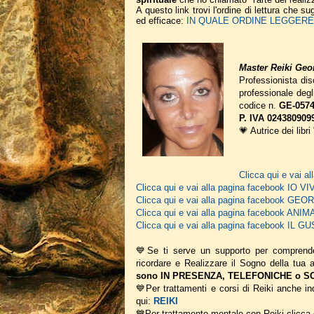
A questo link trovi l'ordine di lettura che 
ed efficace:
IN QUALE ORDINE LEGGERE I
Master Reiki Geor
Professionista disc
professionale deg
codice n.
GE-0574
P. IVA 024380909
💗 Autrice dei libri
Clicca qui e vai
Clicca qui e vai alla pagina facebook IO V
Clicca qui e vai alla pagina facebook G
Clicca qui e vai alla pagina facebook A
Clicca qui e vai alla pagina facebook IL
💙Se ti serve un supporto per comprend
ricordare e Realizzare il Sogno della tua
sono IN PRESENZA, TELEFONICHE o SCR
💙Per trattamenti e corsi di Reiki anche ind
qui:
REIKI
💙Per trattamento mentale con Reiki clicca