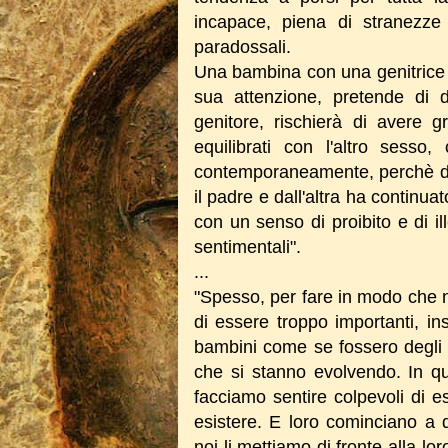
incapace, piena di stranezze 
paradossali.
Una bambina con una genitrice 
sua attenzione, pretende di de
genitore, rischierà di avere gr
equilibrati con l'altro sesso
contemporaneamente, perchè da 
il padre e dall'altra ha contin
con un senso di proibito e di ill
sentimentali".
...
"Spesso, per fare in modo che n
di essere troppo importanti, in
bambini come se fossero degli i
che si stanno evolvendo. In qu
facciamo sentire colpevoli di e
esistere. E loro cominciano a d
noi li mettiamo di fronte alla l