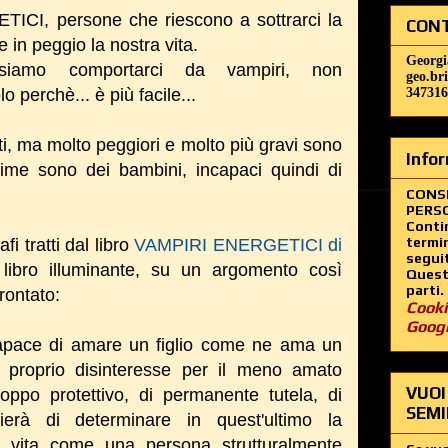
ICI, persone che riescono a sottrarci la
CONT
 in peggio la nostra vita.
Georgi
siamo comportarci da vampiri, non
geo.br
 perchè... è più facile...
347316
ulti, ma molto peggiori e molto più gravi sono
Infor
ime sono dei bambini, incapaci quindi di
CONS
PERSO
Contin
termin
i tratti dal libro
VAMPIRI ENERGETICI di
segui
 libro illuminante, su un argomento così
Questo
parti.
rontato:
Cooki
Goog
capace di amare un figlio come ne ama un
l proprio disinteresse per il meno amato
VUOI
roppo protettivo, di permanente tutela, di
SEMI
ierà di determinare in quest'ultimo la
a vita come una persona strutturalmente