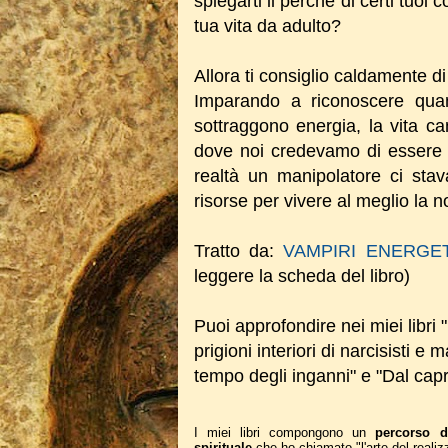
spiegarti il perchè di certi tuoi
tua vita da adulto?
Allora ti consiglio caldamente di 
Imparando a riconoscere quan
sottraggono energia, la vita c
dove noi credevamo di essere p
realtà un manipolatore ci stav
risorse per vivere al meglio la n
Tratto da:
VAMPIRI ENERGE
leggere la scheda del libro)
Puoi approfondire nei miei libri "
prigioni interiori di narcisisti e 
tempo degli inganni" e "Dal capr
I miei libri compongono un
percorso d
spirituale
che ho chiamato "l'arte del realiz