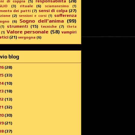
responsabilità
(28)
oni di coppia
(5)
GLIO
(3)
rituale
(6)
sciamanesimo
(1)
sensi di colpa
(27)
imento dei patti
(7)
sofferenza
zione
(2)
sessioni e corsi
(1)
Sogno dell'anima
(99)
sogno
(6)
strumenti
(15)
tecniche
(7)
(1)
theta
Valore personale
(58)
vampiri
(1)
tici
(21)
vergogna
(6)
vio blog
26
(28)
25
(33)
24
(10)
23
(18)
22
(13)
21
(32)
20
(30)
19
(21)
18
(37)