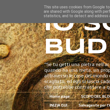
This site uses cookies from Google to 
are shared with Google along with per
Io s
statistics, and to detect and address 
Bud
“Se tu getti una pietra nell’ac
quando ha una meta, un propo
attraverso le cose del mondo c
scagliato, ed egli si lascia ca
che potrebbe contrastare a q
Home page
SCOPO DEL BLO
INIZIA QUI
Salvagente per l