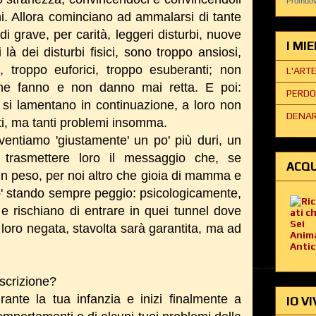
Promuovi
i. Allora cominciano ad ammalarsi di tante
 di grave, per carità, leggeri disturbi, nuove
I MI
là dei disturbi fisici, sono troppo ansiosi,
i, troppo euforici, troppo esuberanti; non
L'ART
che fanno e non danno mai retta. E poi:
PERDO
ci: si lamentano in continuazione, a loro non
DENAR
i, ma tanti problemi insomma.
diventiamo 'giustamente' un po' più duri, un
 trasmettere loro il messaggio che, se
ACQU
n peso, per noi altro che gioia di mamma e
no' stando sempre peggio: psicologicamente,
e rischiano di entrare in quei tunnel dove
 loro negata, stavolta sarà garantita, ma ad
escrizione?
ante la tua infanzia e inizi finalmente a
IO VI