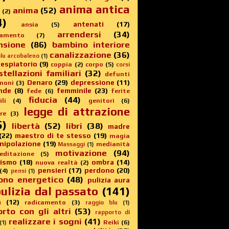
anima antica
anima
(52)
(2)
4)
antenati
(17)
ansia
(5)
arrendersi
(34)
amento
(7)
nsione
(86)
bambino interiore
canalizzazione
(36)
lu arcobaleno
(1)
 espiatorio
(9)
coppia
(2)
corpo
(5)
corsi
stellazioni familiari
(32)
defunti
Denaro
(29)
depressione
(11)
moni
(3)
nde
(8)
femminile
(23)
fede
(6)
ferite
fiducia
(44)
li
(4)
genitori
(6)
legge di attrazione
re
(3)
5)
libertà
(52)
libri
(38)
madre
(22)
maestro di te stesso
(19)
magia
nipolazione
(19)
medianità
Massaggi
(1)
motivazione
(94)
editazione
(5)
sismo
(18)
ombra
(14)
nuova realtà
(2)
pensieri
(17)
perdono
(20)
(4)
pensi
(1)
ono energetico
(48)
pulizia aura
ulizia dal passato
(141)
a
(12)
radicamento
(3)
raggio blu
(1)
rto con gli altri
(53)
rapporto di
realizzare i sogni
(41)
Reiki
(6)
(1)