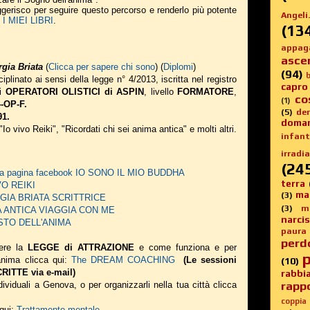
suggerisco per seguire questo percorso e renderlo più potente
Angeli.
 MIEI LIBRI
.
(13
appag
asce
gia Briata
(
Clicca per sapere chi sono
) (
Diplomi
)
(94)
b
iplinato ai sensi della legge n° 4/2013, iscritta nel registro
capro
li
OPERATORI OLISTICI di ASPIN
, livello
FORMATORE
,
co
(1)
-OP-F.
(5)
de
91.
doma
 "Io vivo Reiki", "Ricordati chi sei anima antica" e molti altri.
infanti
irradia
(24
 alla pagina facebook IO SONO IL MIO BUDDHA
terra
IVO REIKI
ma
(3)
EORGIA BRIATA SCRITTRICE
(3)
m
NIMA ANTICA VIAGGIA CON ME
narci
 GUSTO DELL'ANIMA
paura
perd
ere la
LEGGE di ATTRAZIONE
e come funziona e per
p
 anima
clicca qui:
The DREAM COACHING
(Le sessioni
(10)
ITTE via e-mail)
rabbi
rappo
ividuali a Genova, o per organizzarli nella tua città clicca
coppia
 qui:
Trattamento mentale