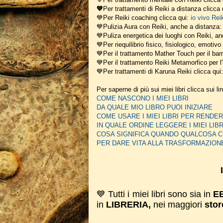
💙
Per trattamenti di Reiki a distanza clicca
💙Per Reiki coaching
clicca qui:
io vivo Rei
💙Pulizia Aura con Reiki, anche a distanza
💙Puliza energetica dei luoghi con Reiki, a
💙Per riequilibrio fisico, fisiologico, emotiv
💙Per il trattamento Mather Touch per il bam
💙Per il trattamento Reiki Metamorfico per l'
💙Per trattamenti di Karuna Reiki clicca qui
Per saperne di più sui miei libri clicca sui li
COME NASCONO I MIEI LIBRI
DA QUALE MIO LIBRO PUOI INIZIARE
COME USARE I MIEI LIBRI PER REN
IN QUALE ORDINE LEGGERE I MIEI LIBR
COSA SIGNIFICA QUANDO QUALCOSA C
PER DARE VITA ALLA TRASFORMAZION
💙 Tutti i miei libri sono sia in
E
in
LIBRERIA,
nei maggiori
stor