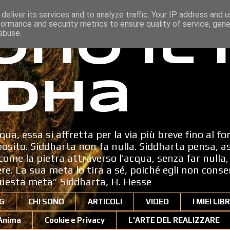
deliver its services and to analyze traffic. Your IP address and 
formance and security metrics to ensure quality of service, gen
ono il
abuse.
dha
qua, essa si affretta per la via più breve fino al fo
sito. Siddharta non fa nulla. Siddharta pensa, a
ome la pietra attraverso l’acqua, senza far nulla, 
dere. La sua meta lo tira a sé, poiché egli non cons
uesta meta” Siddharta, H. Hesse
G
CHI SONO
ARTICOLI
VIDEO
I MIEI LIBR
'Anima
Cookie e Privacy
L'ARTE DEL REALIZZARE