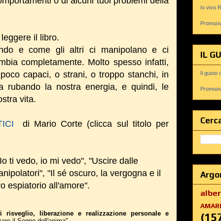
 comportamenti o di alcuni tuoi problemi della
Io vivo 
Promuovi
leggere il libro.
do e come gli altri ci manipolano e ci
IL G
ambia completamente. Molto spesso infatti,
oco capaci, o strani, o troppo stanchi, in
Il gusto 
a rubando la nostra energia, e quindi, le
Promuovi
ostra vita.
Cerca
TICI
di Mario Corte (clicca sul titolo per
Io ti vedo, io mi vedo", "Uscire dalle
manipolatori", "Il sé oscuro, la vergogna e il
Argo
o espiatorio all'amore".
albe
AMAR
i risveglio, liberazione e realizzazione personale e
(15
zare il Sogno dell'anima".