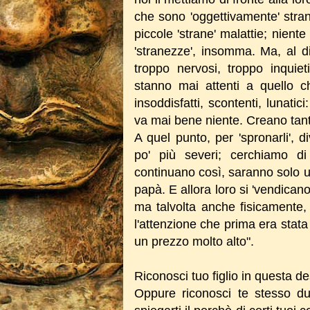
che sono 'oggettivamente' stran
piccole 'strane' malattie; niente
'stranezze', insomma. Ma, al di 
troppo nervosi, troppo inquiet
stanno mai attenti a quello 
insoddisfatti, scontenti, lunati
va mai bene niente. Creano tant
A quel punto, per 'spronarli', 
po' più severi; cerchiamo di
continuano così, saranno solo u
papà. E allora loro si 'vendica
ma talvolta anche fisicamente, 
l'attenzione che prima era stata
un prezzo molto alto".
Riconosci tuo figlio in questa d
Oppure riconosci te stesso dur