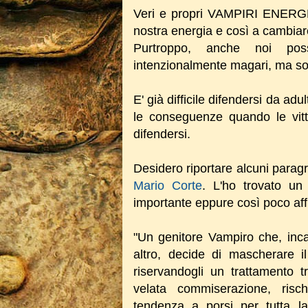
Veri e propri VAMPIRI ENERGET
nostra energia e così a cambiare
Purtroppo, anche noi pos
intenzionalmente magari, ma solo
E' già difficile difendersi da ad
le conseguenze quando le vitt
difendersi.
Desidero riportare alcuni paragraf
Mario Corte
. L'ho trovato un
importante eppure così poco aff
"Un genitore Vampiro che, in
altro, decide di mascherare i
riservandogli un trattamento t
velata commiserazione, risch
tendenza a porsi per tutta l