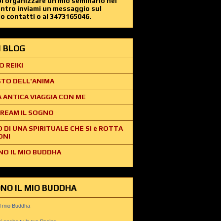
i organizzare un mio seminario nel
entro inviami un messaggio sul
o contatti o al 3473165046.
EI BLOG
O REIKI
STO DELL'ANIMA
 ANTICA VIAGGIA CON ME
REAM IL SOGNO
O DI UNA SPIRITUALE CHE SI è ROTTA
ONI
NO IL MIO BUDDHA
ONO IL MIO BUDDHA
il mio Buddha