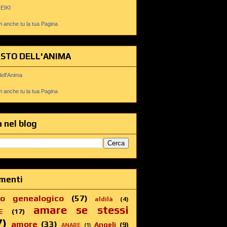
REIKI
 anche tu la tua Pagina
USTO DELL'ANIMA
dell'Anima
 anche tu la tua Pagina
 nel blog
menti
ro genealogico
(57)
aldilà
(4)
amare se stessi
E
(17)
7)
amore
(33)
Angeli
(9)
ANARE
(1)