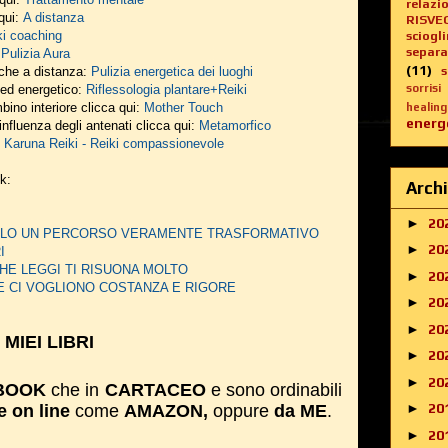
relazi
 qui:
A distanza
RISVE
ki coaching
sciogl
separa
:
Pulizia Aura
(11)
nche a distanza:
Pulizia energetica dei luoghi
o ed energetico:
Riflessologia plantare+Reiki
sorrisi
bino interiore clicca qui:
Mother Touch
healing
energe
influenza degli antenati clicca qui:
Metamorfico
:
Karuna Reiki - Reiki compassionevole
nk:
Archi
►
20
DERLO UN PERCORSO VERAMENTE TRASFORMATIVO
►
20
I
HE LEGGI TI RISUONA MOLTO
►
20
E CI VOGLIONO COSTANZA E RIGORE
►
20
►
20
I MIEI LIBRI
►
20
►
20
BOOK
che in
CARTACEO
e sono ordinabili
►
20
e on line
come
AMAZON,
oppure
da ME
.
►
20