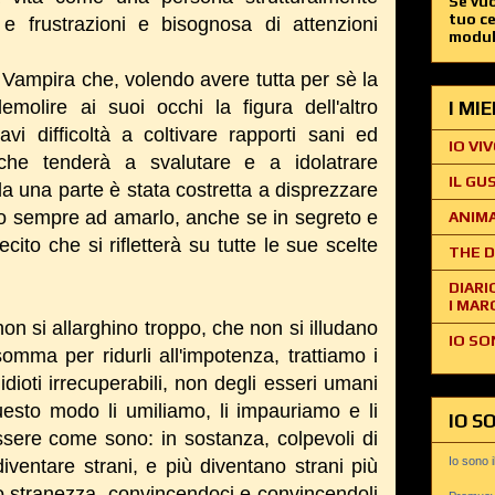
Se vuo
tuo c
e frustrazioni e bisognosa di attenzioni
modul
Vampira che, volendo avere tutta per sè la
molire ai suoi occhi la figura dell'altro
I MI
avi difficoltà a coltivare rapporti sani ed
IO VIV
, che tenderà a svalutare e a idolatrare
IL GU
una parte è stata costretta a disprezzare
uato sempre ad amarlo, anche se in segreto e
ANIMA
ecito che si rifletterà su tutte le sue scelte
THE D
DIARI
I MAR
on si allarghino troppo, che non si illudano
IO SO
somma per ridurli all'impotenza, trattiamo i
dioti irrecuperabili, non degli esseri umani
esto modo li umiliamo, li impauriamo e li
IO S
ssere come sono: in sostanza, colpevoli di
Io sono 
iventare strani, e più diventano strani più
oro stranezza, convincendoci e convincendoli