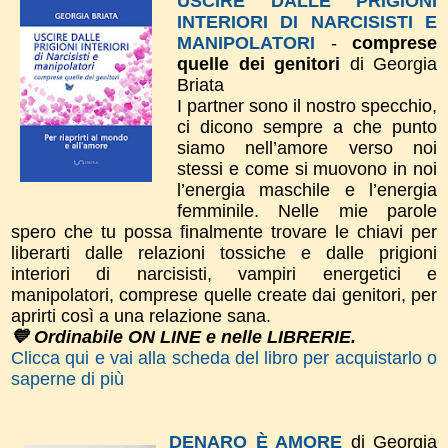
USCIRE DALLE PRIGIONI
INTERIORI DI NARCISISTI E
MANIPOLATORI
-
comprese
quelle dei genitori
di Georgia
Briata
I partner sono il nostro specchio,
ci dicono sempre a che punto
siamo nell’amore verso noi
stessi e come si muovono in noi
l’energia maschile e l’energia
femminile. Nelle mie parole
spero che tu possa finalmente trovare le chiavi per
liberarti dalle relazioni tossiche e dalle prigioni
interiori di narcisisti, vampiri energetici e
manipolatori, comprese quelle create dai genitori, per
aprirti così a una relazione sana.
💙 Ordinabile ON LINE e nelle LIBRERIE.
Clicca qui e vai alla scheda del libro per acquistarlo o
saperne di più
DENARO È AMORE
di Georgia