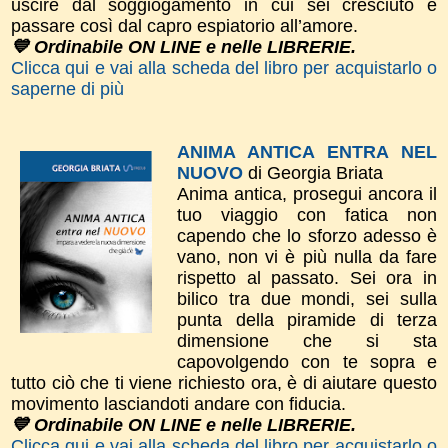
uscire dal soggiogamento in cui sei cresciuto e
passare così dal capro espiatorio all’amore.
💙 Ordinabile ON LINE e nelle LIBRERIE.
Clicca qui e vai alla scheda del libro per acquistarlo o
saperne di più
ANIMA ANTICA ENTRA NEL
NUOVO
di Georgia Briata
Anima antica, prosegui ancora il
tuo viaggio con fatica non
capendo che lo sforzo adesso è
vano, non vi è più nulla da fare
rispetto al passato. Sei ora in
bilico tra due mondi, sei sulla
punta della piramide di terza
dimensione che si sta
capovolgendo con te sopra e
tutto ciò che ti viene richiesto ora, è di aiutare questo
movimento lasciandoti andare con fiducia.
💙 Ordinabile ON LINE e nelle LIBRERIE.
Clicca qui e vai alla scheda del libro per acquistarlo o