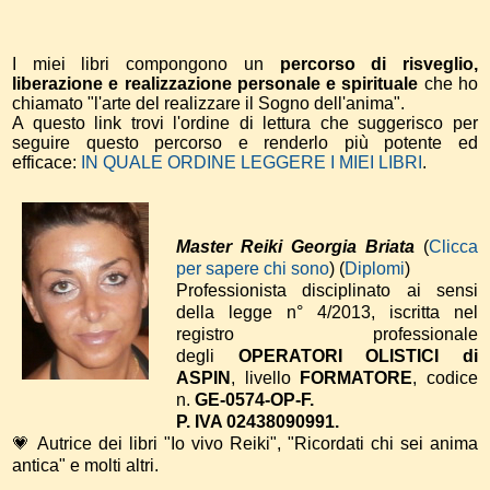
I miei libri compongono un
percorso di risveglio,
liberazione e realizzazione personale e spirituale
che ho
chiamato "l'arte del realizzare il Sogno dell'anima".
A questo link trovi l'ordine di lettura che suggerisco per
seguire questo percorso e renderlo più potente ed
efficace:
IN QUALE ORDINE LEGGERE I MIEI LIBRI
.
Master Reiki Georgia Briata
(
Clicca
per sapere chi sono
) (
Diplomi
)
Professionista disciplinato ai sensi
della legge n° 4/2013, iscritta nel
registro professionale
degli
OPERATORI OLISTICI di
ASPIN
, livello
FORMATORE
, codice
n.
GE-0574-OP-F.
P. IVA 02438090991.
💗 Autrice dei libri "Io vivo Reiki", "Ricordati chi sei anima
antica" e molti altri.