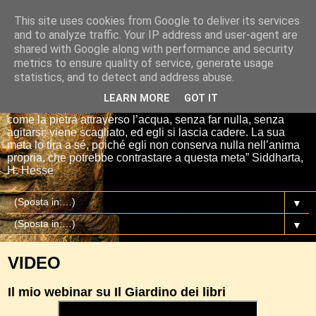
This site uses cookies from Google to deliver its services
Io sono il mio Buddha
and to analyze traffic. Your IP address and user-agent are
shared with Google along with performance and security
metrics to ensure quality of service, generate usage
“Se tu getti una pietra nell’acqua, essa si affretta per la via
statistics, and to detect and address abuse.
più breve fino al fondo. E così è Siddharta, quando ha una
meta, un proposito. Siddharta non fa nulla. Siddharta pensa,
LEARN MORE
GOT IT
aspetta, digiuna, ma passa attraverso le cose del mondo
come la pietra attraverso l’acqua, senza far nulla, senza
agitarsi: viene scagliato, ed egli si lascia cadere. La sua
meta lo tira a sé, poiché egli non conserva nulla nell’anima
propria, che potrebbe contrastare a questa meta” Siddharta,
H. Hesse
▼
▼
VIDEO
Il mio webinar su Il Giardino dei libri