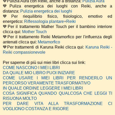
💙Pulizia Aura con Reiki, anche a distanza:
Pulizia Aura
💙Puliza energetica dei luoghi con Reiki, anche a
distanza:
Pulizia energetica dei luoghi
💙Per riequilibrio fisico, fisiologico, emotivo ed
energetico:
Riflessologia plantare+Reiki
💙Per il trattamento Mather Touch per il bambino interiore
clicca qui:
Mother Touch
💙Per il trattamento Reiki Metamorfico per l'influenza degli
antenati clicca qui:
Metamorfico
💙Per trattamenti di Karuna Reiki clicca qui:
Karuna Reiki -
Reiki compassionevole
Per saperne di più sui miei libri clicca sui link:
COME NASCONO I MIEI LIBRI
DA QUALE MIO LIBRO PUOI INIZIARE
COME USARE I MIEI LIBRI PER RENDERLO UN
PERCORSO VERAMENTE TRASFORMATIVO
IN QUALE ORDINE LEGGERE I MIEI LIBRI
COSA SIGNIFICA QUANDO QUALCOSA CHE LEGGI TI
RISUONA MOLTO
PER DARE VITA ALLA TRASFORMAZIONE CI
VOGLIONO COSTANZA E RIGORE