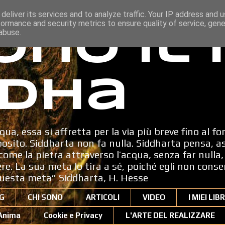
deliver its services and to analyze traffic. Your IP address and 
formance and security metrics to ensure quality of service, gen
ono il
abuse.
dha
qua, essa si affretta per la via più breve fino al fo
sito. Siddharta non fa nulla. Siddharta pensa, a
ome la pietra attraverso l’acqua, senza far nulla, 
dere. La sua meta lo tira a sé, poiché egli non cons
uesta meta” Siddharta, H. Hesse
G
CHI SONO
ARTICOLI
VIDEO
I MIEI LIBR
'Anima
Cookie e Privacy
L'ARTE DEL REALIZZARE