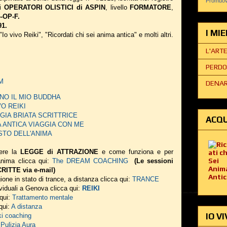
Promuovi
li
OPERATORI OLISTICI di ASPIN
, livello
FORMATORE
,
-OP-F.
91.
I MI
 "Io vivo Reiki", "Ricordati chi sei anima antica" e molti altri.
L'ART
PERDO
AM
DENAR
 SONO IL MIO BUDDHA
IVO REIKI
EORGIA BRIATA SCRITTRICE
ACQU
NIMA ANTICA VIAGGIA CON ME
 GUSTO DELL'ANIMA
ere la
LEGGE di ATTRAZIONE
e come funziona e per
 anima
clicca qui:
The DREAM COACHING
(Le sessioni
ITTE via e-mail)
ione in stato di trance, a distanza clicca qui:
TRANCE
viduali a Genova clicca qui:
REIKI
 qui:
Trattamento mentale
qui:
A distanza
IO VI
ki coaching
:
Pulizia Aura