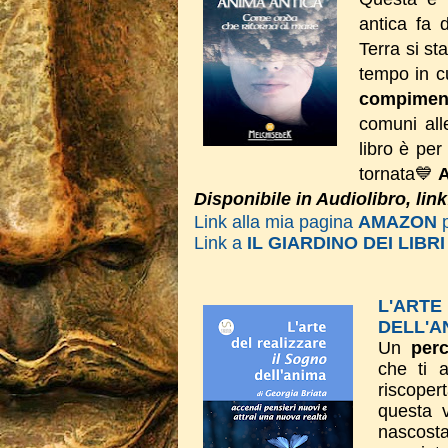
antica fa 
Terra si st
tempo in cu
compimen
comuni alle
libro è per
tornata💙
A
Disponibile in Audiolibro, lin
Link alla mia pagina
AMAZON
Link a
IL GIARDINO DEI LIBRI
L'ART
DELL'A
Un
perc
che ti 
riscoper
questa v
nascost