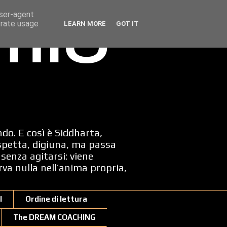
user-agent
erate usage
LEARN MORE
GOT IT
 mio
ndo. E così è Siddharta,
spetta, digiuna, ma passa
senza agitarsi: viene
erva nulla nell’anima propria,
I
Ordine di lettura
The DREAM COACHING