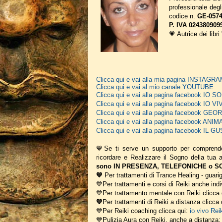
professionale deg
codice n.
GE-0574
P. IVA 024380909
💗 Autrice dei libri
Clicca qui e vai alla mia pagina INSTAGR
Clicca qui e vai al mio canale YOUTUBE
Clicca qui e vai alla pagina facebook IO
Clicca qui e vai alla pagina facebook IO V
Clicca qui e vai alla pagina facebook G
Clicca qui e vai alla pagina facebook A
Clicca qui e vai alla pagina facebook IL
💙Se ti serve un supporto per comprend
ricordare e Realizzare il Sogno della tua
sono IN PRESENZA, TELEFONICHE o SCR
💙
Per trattamenti di Trance Healing - guarig
💙Per trattamenti e corsi di Reiki anche indi
💙Per trattamento mentale con Reiki clicca
💙
Per trattamenti di Reiki a distanza clicca 
💙Per Reiki coaching
clicca qui:
io vivo Rei
💙Pulizia Aura con Reiki, anche a distanza