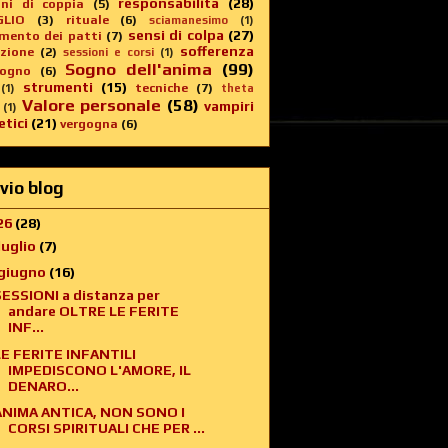
responsabilità
(28)
oni di coppia
(5)
GLIO
(3)
rituale
(6)
sciamanesimo
(1)
sensi di colpa
(27)
imento dei patti
(7)
sofferenza
zione
(2)
sessioni e corsi
(1)
Sogno dell'anima
(99)
sogno
(6)
strumenti
(15)
tecniche
(7)
(1)
theta
Valore personale
(58)
vampiri
(1)
tici
(21)
vergogna
(6)
vio blog
26
(28)
luglio
(7)
giugno
(16)
SESSIONI a distanza per
andare OLTRE LE FERITE
INF...
LE FERITE INFANTILI
IMPEDISCONO L'AMORE, IL
DENARO...
ANIMA ANTICA, NON SONO I
CORSI SPIRITUALI CHE PER ...