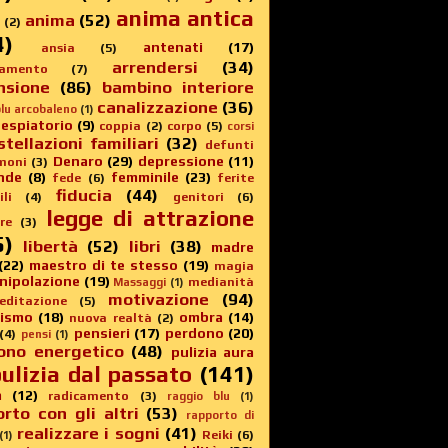
anima antica
anima
(52)
(2)
4)
antenati
(17)
ansia
(5)
arrendersi
(34)
amento
(7)
nsione
(86)
bambino interiore
canalizzazione
(36)
lu arcobaleno
(1)
 espiatorio
(9)
coppia
(2)
corpo
(5)
corsi
stellazioni familiari
(32)
defunti
Denaro
(29)
depressione
(11)
moni
(3)
nde
(8)
femminile
(23)
fede
(6)
ferite
fiducia
(44)
li
(4)
genitori
(6)
legge di attrazione
re
(3)
5)
libertà
(52)
libri
(38)
madre
(22)
maestro di te stesso
(19)
magia
nipolazione
(19)
medianità
Massaggi
(1)
motivazione
(94)
editazione
(5)
sismo
(18)
ombra
(14)
nuova realtà
(2)
pensieri
(17)
perdono
(20)
(4)
pensi
(1)
ono energetico
(48)
pulizia aura
ulizia dal passato
(141)
a
(12)
radicamento
(3)
raggio blu
(1)
rto con gli altri
(53)
rapporto di
realizzare i sogni
(41)
Reiki
(6)
(1)