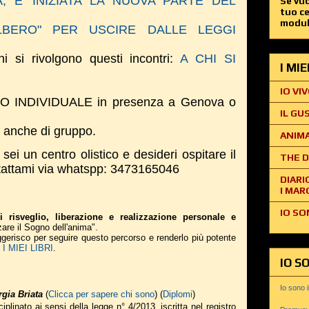
, E' INIZIATA LA NUOVA PARTE DEL
Se vuo
tuo c
modul
ALBERO" PER USCIRE DALLE LEGGI
i si rivolgono questi incontri:
A CHI SI
I MI
IO VIV
TRO INDIVIDUALE in presenza a Genova o
IL GU
ne anche di gruppo.
ANIMA
 un centro olistico e desideri ospitare il
THE D
ontattami via whatspp: 3473165046
DIARI
I MAR
IO SO
i risveglio, liberazione e realizzazione personale e
zare il Sogno dell'anima".
suggerisco per seguire questo percorso e renderlo più potente
 MIEI LIBRI
.
IO S
Io sono 
gia Briata
(
Clicca per sapere chi sono
) (
Diplomi
)
iplinato ai sensi della legge n° 4/2013, iscritta nel registro