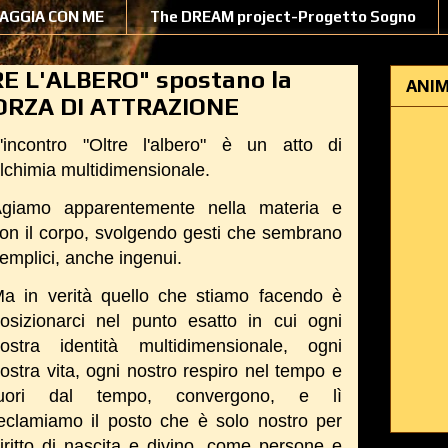
IAGGIA CON ME
The DREAM project-Progetto Sogno
RE L'ALBERO" spostano la
ANIM
FORZA DI ATTRAZIONE
'incontro "Oltre l'albero" è un atto di
lchimia multidimensionale.
giamo apparentemente nella materia e
on il corpo, svolgendo gesti che sembrano
emplici, anche ingenui.
a in verità quello che stiamo facendo è
osizionarci nel punto esatto in cui ogni
ostra identità multidimensionale, ogni
ostra vita, ogni nostro respiro nel tempo e
fuori dal tempo, convergono, e lì
eclamiamo il posto che è solo nostro per
iritto di nascita e divino, come persone e