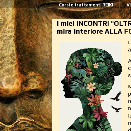
Corsi e trattamenti REIKI
V
I miei INCONTRI "OLT
mira interiore ALLA 
L
a
A
c
s
M
p
n
n
r
d