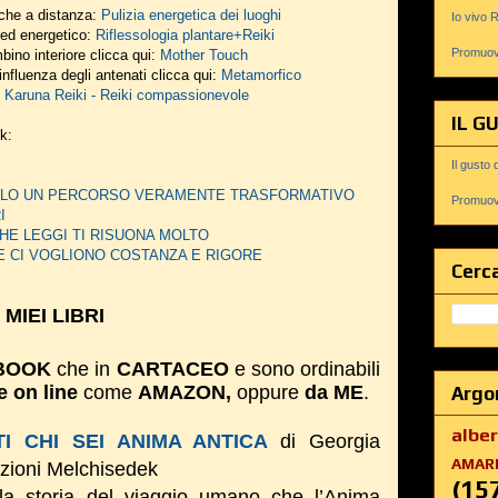
nche a distanza:
Pulizia energetica dei luoghi
Io vivo 
o ed energetico:
Riflessologia plantare+Reiki
Promuovi
bino interiore clicca qui:
Mother Touch
influenza degli antenati clicca qui:
Metamorfico
:
Karuna Reiki - Reiki compassionevole
IL G
nk:
Il gusto 
DERLO UN PERCORSO VERAMENTE TRASFORMATIVO
Promuovi
I
HE LEGGI TI RISUONA MOLTO
E CI VOGLIONO COSTANZA E RIGORE
Cerca
I MIEI LIBRI
BOOK
che in
CARTACEO
e sono ordinabili
e on line
come
AMAZON,
oppure
da ME
.
Argo
albe
I CHI SEI ANIMA ANTICA
di Georgia
AMAR
izioni Melchisedek
(15
la storia del viaggio umano che l’Anima