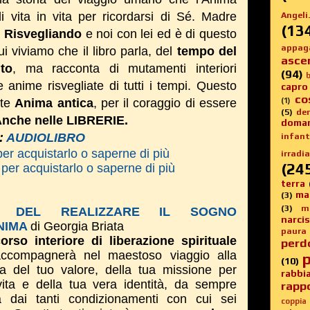
di vita in vita per ricordarsi di Sé. Madre
Angeli.
(13
a
Risvegliando
e noi con lei ed è di questo
appag
i viviamo che il libro parla, del
tempo del
asce
to
, ma racconta di mutamenti interiori
(94)
b
 anime risvegliate di tutti i tempi.
Questo
capro
co
 te
Anima antica
, per il coraggio di essere
(1)
(5)
de
nche nelle LIBRERIE.
doma
k:
AUDIOLIBRO
infanti
per acquistarlo o saperne di più
irradia
(24
per acquistarlo o saperne di più
terra
ma
(3)
(3)
m
E DEL REALIZZARE IL SOGNO
narci
NIMA
di Georgia Briata
paura
orso interiore di liberazione spirituale
perd
accompagnerà nel maestoso viaggio alla
p
(10)
ta del tuo valore, della tua missione per
rabbi
ita e della tua vera identità, da sempre
rappo
a dai tanti condizionamenti con cui sei
coppia