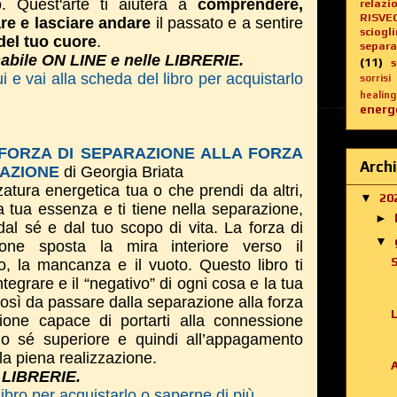
o. Quest'arte ti aiuterà a
comprendere,
relazi
RISVE
re e lasciare andare
il passato e a sentire
sciogl
del tuo cuore
.
separa
abile ON LINE e nelle LIBRERIE.
(11)
i e vai alla scheda del libro per acquistarlo
sorrisi
healing
energe
FORZA DI SEPARAZIONE ALLA FORZA
Archi
RAZIONE
di Georgia Briata
atura energetica tua o che prendi da altri,
▼
20
a tua essenza e ti tiene nella separazione,
►
dal sé e dal tuo scopo di vita. La forza di
▼
ione sposta la mira interiore verso il
to, la mancanza e il vuoto. Questo libro ti
ntegrare e il “negativo” di ogni cosa e la tua
osì da passare dalla separazione alla forza
zione capace di portarti alla connessione
uo sé superiore e quindi all’appagamento
la piena realizzazione.
e LIBRERIE.
libro per acquistarlo o saperne di più