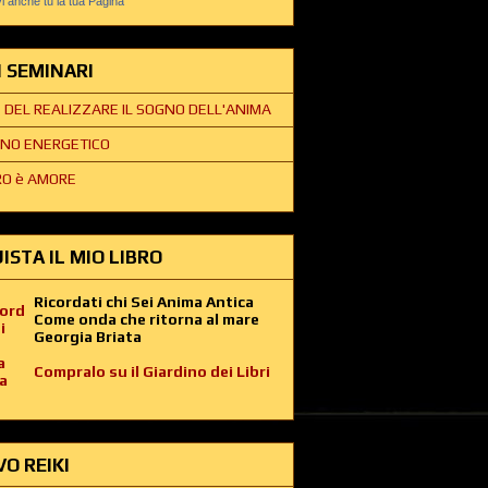
 anche tu la tua Pagina
EI SEMINARI
E DEL REALIZZARE IL SOGNO DELL'ANIMA
NO ENERGETICO
O è AMORE
ISTA IL MIO LIBRO
Ricordati chi Sei Anima Antica
Come onda che ritorna al mare
Georgia Briata
Compralo su il Giardino dei Libri
VO REIKI