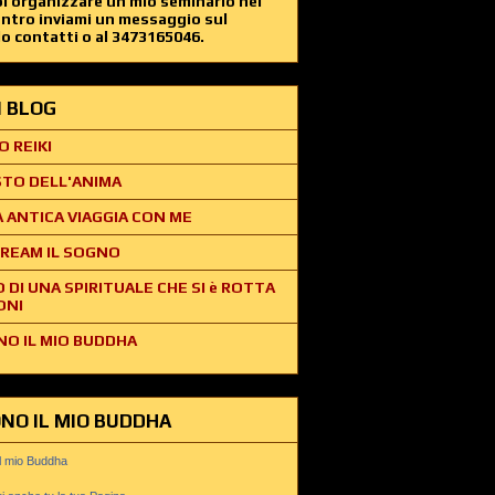
i organizzare un mio seminario nel
entro inviami un messaggio sul
o contatti o al 3473165046.
EI BLOG
O REIKI
STO DELL'ANIMA
 ANTICA VIAGGIA CON ME
REAM IL SOGNO
O DI UNA SPIRITUALE CHE SI è ROTTA
ONI
NO IL MIO BUDDHA
ONO IL MIO BUDDHA
il mio Buddha