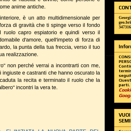
ome anime antiche.
CONT
 interiore, è un atto multidimensionale per
Georgi
geo.br
forza di gravità che ti spinge verso il fondo
347316
 ruolo capro espiatorio e quindi verso il
domabile d'amore, quell'impeto di forza di
Infor
rdo, la punta della tua freccia, verso il tuo
tua realizzazione.
CONS
PERSO
ero" non perché verrai a incontrarti con me,
Contin
termin
gi ingiuste e castranti che hanno oscurato la
segui
 caduta la recita e terminato il ruolo che la
Questo
parti.
albero" incontri la vera te.
Cooki
Goog
VUOI
SEMI