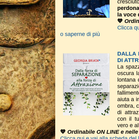
cresciut
perdona
la voce 
💙
Ordin
Clicca qu
o saperne di più
DALLA 
DI ATT
La spazz
oscura l
lontana 
separaz
fallimen
aiuta a i
ombra, c
di attra
con il t
vero e al
💙
Ordinabile ON LINE e nell
Clicca qui e vai alla scheda del 