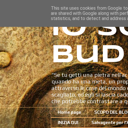
This site uses cookies from Google to 
are shared with Google along with per
Io s
statistics, and to detect and address 
Bud
“Se tu getti una pietra nell’ac
quando ha una meta, un propo
attraverso le cose del mondo c
scagliato, ed egli si lascia ca
che potrebbe contrastare a q
Home page
SCOPO DEL BLO
INIZIA QUI
Salvagente per l