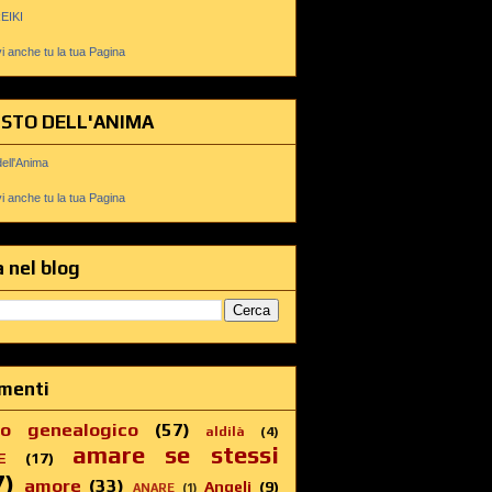
REIKI
 anche tu la tua Pagina
USTO DELL'ANIMA
dell'Anima
 anche tu la tua Pagina
 nel blog
menti
ro genealogico
(57)
aldilà
(4)
amare se stessi
E
(17)
7)
amore
(33)
Angeli
(9)
ANARE
(1)