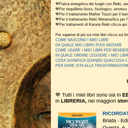
💙Puliza energetica dei luoghi con Reiki, a
💙Per riequilibrio fisico, fisiologico, emotiv
💙Per il trattamento Mather Touch per il bam
💙Per il trattamento Reiki Metamorfico per l'
💙Per trattamenti di Karuna Reiki clicca qui
Per saperne di più sui miei libri clicca sui li
COME NASCONO I MIEI LIBRI
DA QUALE MIO LIBRO PUOI INIZIARE
COME USARE I MIEI LIBRI PER REN
IN QUALE ORDINE LEGGERE I MIEI LIBR
COSA SIGNIFICA QUANDO QUALCOSA C
PER DARE VITA ALLA TRASFORMAZION
💙 Tutti i miei libri sono sia in
E
in
LIBRERIA,
nei maggiori
stor
RICORDAT
Briata - Ed
Questa è 