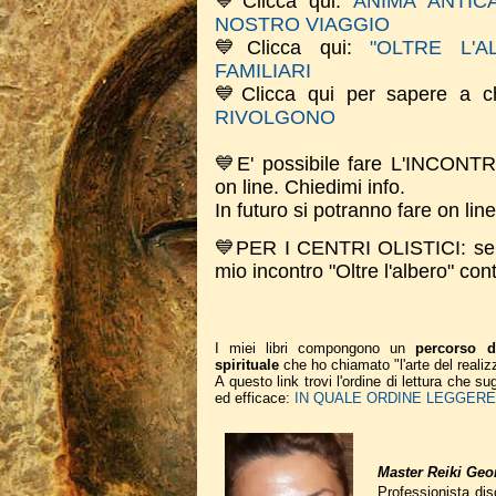
💙Clicca qui:
ANIMA ANTICA
NOSTRO VIAGGIO
💙Clicca qui:
"OLTRE L'
FAMILIARI
💙
Clicca qui per sapere a ch
RIVOLGONO
💙E' possibile fare L'INCON
on line. Chiedimi info.
In futuro si potranno fare on li
💙PER I CENTRI OLISTICI: se sei
mio incontro "Oltre l'albero" c
I miei libri compongono un
percorso d
spirituale
che ho chiamato "l'arte del realiz
A questo link trovi l'ordine di lettura che 
ed efficace:
IN QUALE ORDINE LEGGERE I
Master Reiki Geor
Professionista disc