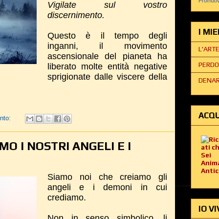
Promuovi
Vigilate sul vostro
discernimento.
I MI
Questo è il tempo degli
inganni, il movimento
L'ART
ascensionale del pianeta ha
PERDO
liberato molte entità negative
sprigionate dalle viscere della
DENAR
ACQU
nto:
MO I NOSTRI ANGELI E I
Siamo noi che creiamo gli
angeli e i demoni in cui
crediamo.
IO VI
Non in senso simbolico, li