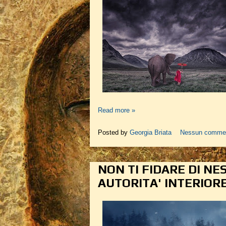
Read more »
Posted by
Georgia Briata
Nessun comme
NON TI FIDARE DI NE
AUTORITA' INTERIOR