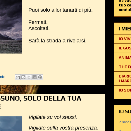
Se vuo
tuo c
Puoi solo allontanarti di più.
modul
Fermati.
Ascoltati.
I MI
IO VIV
Sarà la strada a rivelarsi.
IL GU
ANIMA
THE D
DIARI
nto:
I MAR
IO SO
SSUNO, SOLO DELLA TUA
E
IO S
Vigilate su voi stessi.
Io sono 
Vigilate sulla vostra presenza.