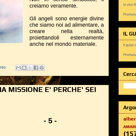
creiamo veramente.
Io vivo 
Promuovi
Gli angeli sono energie divine
che siamo noi ad alimentare, a
creare nella realtà,
IL G
proiettandoli esternamente
anche nel mondo materiale.
Il gusto 
Promuovi
nto:
Cerca
A MISSIONE E' PERCHE' SEI
Argo
albe
- 5 -
AMAR
(15