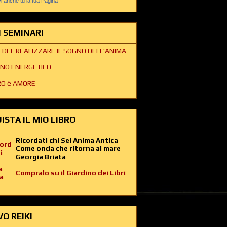
 anche tu la tua Pagina
EI SEMINARI
E DEL REALIZZARE IL SOGNO DELL'ANIMA
NO ENERGETICO
O è AMORE
ISTA IL MIO LIBRO
Ricordati chi Sei Anima Antica
Come onda che ritorna al mare
Georgia Briata
Compralo su il Giardino dei Libri
VO REIKI