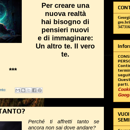
Per creare una
CONT
nuova realtà
Georgi
hai bisogno di
geo.br
347316
pensieri nuovi
e di immaginare:
Un altro te. Il vero
Infor
te.
CONS
PERSO
Contin
***
termin
segui
Questo
parti.
Cooki
nto:
Goog
 TANTO?
VUOI
SEMI
Perché ti affretti tanto se
ancora non sai dove andare?