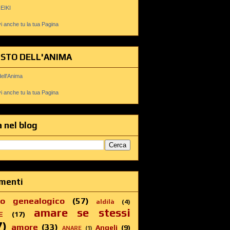
REIKI
 anche tu la tua Pagina
USTO DELL'ANIMA
dell'Anima
 anche tu la tua Pagina
 nel blog
menti
ro genealogico
(57)
aldilà
(4)
amare se stessi
E
(17)
7)
amore
(33)
Angeli
(9)
ANARE
(1)