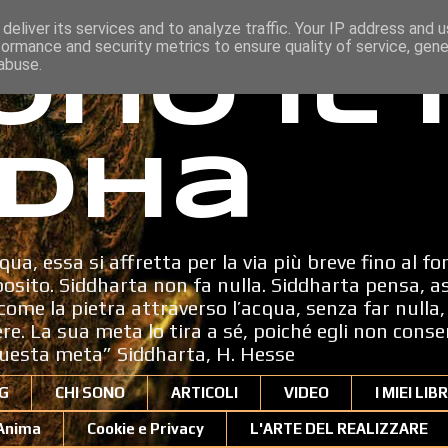
deliver its services and to analyze traffic. Your IP address and 
formance and security metrics to ensure quality of service, gen
ono il
abuse.
dha
qua, essa si affretta per la via più breve fino al fo
sito. Siddharta non fa nulla. Siddharta pensa, a
ome la pietra attraverso l’acqua, senza far nulla, 
dere. La sua meta lo tira a sé, poiché egli non cons
uesta meta” Siddharta, H. Hesse
G
CHI SONO
ARTICOLI
VIDEO
I MIEI LIBR
'Anima
Cookie e Privacy
L'ARTE DEL REALIZZARE