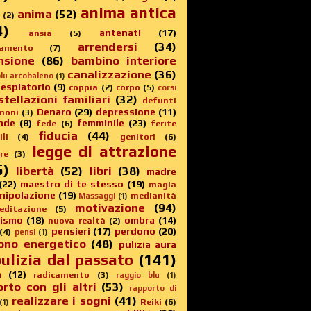
anima antica
anima
(52)
(2)
4)
antenati
(17)
ansia
(5)
arrendersi
(34)
amento
(7)
nsione
(86)
bambino interiore
canalizzazione
(36)
lu arcobaleno
(1)
 espiatorio
(9)
coppia
(2)
corpo
(5)
corsi
stellazioni familiari
(32)
defunti
Denaro
(29)
depressione
(11)
moni
(3)
nde
(8)
femminile
(23)
fede
(6)
ferite
fiducia
(44)
li
(4)
genitori
(6)
legge di attrazione
re
(3)
5)
libertà
(52)
libri
(38)
madre
(22)
maestro di te stesso
(19)
magia
nipolazione
(19)
medianità
Massaggi
(1)
motivazione
(94)
editazione
(5)
sismo
(18)
ombra
(14)
nuova realtà
(2)
pensieri
(17)
perdono
(20)
(4)
pensi
(1)
ono energetico
(48)
pulizia aura
ulizia dal passato
(141)
a
(12)
radicamento
(3)
raggio blu
(1)
rto con gli altri
(53)
rapporto di
realizzare i sogni
(41)
Reiki
(6)
(1)