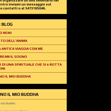
i organizzare un mio seminario nel
entro inviami un messaggio sul
o contatti o al 3473165046.
EI BLOG
O REIKI
STO DELL'ANIMA
 ANTICA VIAGGIA CON ME
REAM IL SOGNO
O DI UNA SPIRITUALE CHE SI è ROTTA
ONI
NO IL MIO BUDDHA
ONO IL MIO BUDDHA
il mio Buddha