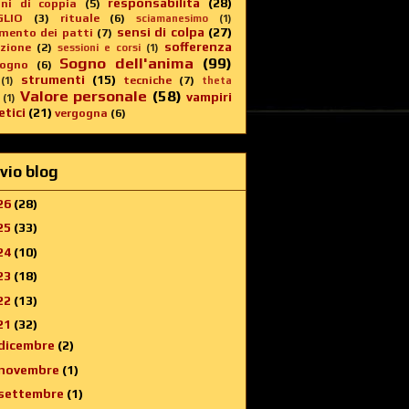
responsabilità
(28)
oni di coppia
(5)
GLIO
(3)
rituale
(6)
sciamanesimo
(1)
sensi di colpa
(27)
imento dei patti
(7)
sofferenza
zione
(2)
sessioni e corsi
(1)
Sogno dell'anima
(99)
sogno
(6)
strumenti
(15)
tecniche
(7)
(1)
theta
Valore personale
(58)
vampiri
(1)
tici
(21)
vergogna
(6)
vio blog
26
(28)
25
(33)
24
(10)
23
(18)
22
(13)
21
(32)
dicembre
(2)
novembre
(1)
settembre
(1)