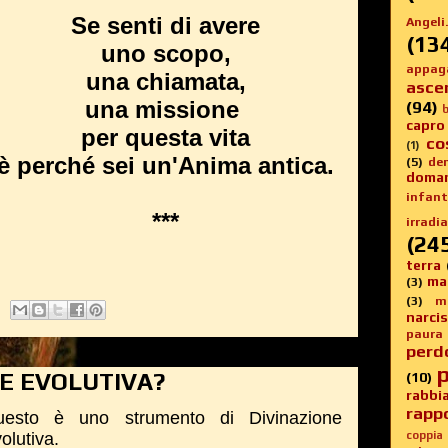
Se senti di avere
Angeli.
(13
uno scopo,
appag
una chiamata,
asce
una missione
(94)
b
capro
per questa vita
co
(1)
è perché sei un'Anima antica.
(5)
de
doma
infanti
***
irradia
(24
terra
ma
(3)
(3)
m
narci
paura
perd
p
NE EVOLUTIVA?
(10)
rabbi
rappo
uesto è uno strumento di Divinazione
olutiva.
coppia