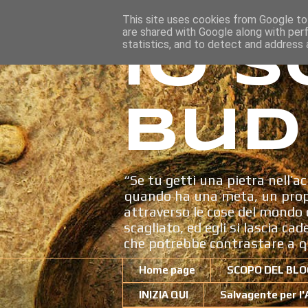
This site uses cookies from Google to 
are shared with Google along with per
Io s
statistics, and to detect and address 
Bud
“Se tu getti una pietra nell’ac
quando ha una meta, un propo
attraverso le cose del mondo c
scagliato, ed egli si lascia ca
che potrebbe contrastare a q
Home page
SCOPO DEL BLO
INIZIA QUI
Salvagente per l