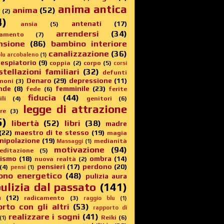
anima antica
anima
(52)
(2)
4)
antenati
(17)
ansia
(5)
arrendersi
(34)
amento
(7)
nsione
(86)
bambino interiore
canalizzazione
(36)
lu arcobaleno
(1)
 espiatorio
(9)
coppia
(2)
corpo
(5)
corsi
stellazioni familiari
(32)
defunti
Denaro
(29)
depressione
(11)
moni
(3)
nde
(8)
femminile
(23)
fede
(6)
ferite
fiducia
(44)
li
(4)
genitori
(6)
legge di attrazione
re
(3)
5)
libertà
(52)
libri
(38)
madre
(22)
maestro di te stesso
(19)
magia
nipolazione
(19)
medianità
Massaggi
(1)
motivazione
(94)
editazione
(5)
sismo
(18)
ombra
(14)
nuova realtà
(2)
pensieri
(17)
perdono
(20)
(4)
pensi
(1)
ono energetico
(48)
pulizia aura
ulizia dal passato
(141)
a
(12)
radicamento
(3)
raggio blu
(1)
rto con gli altri
(53)
rapporto di
realizzare i sogni
(41)
Reiki
(6)
(1)