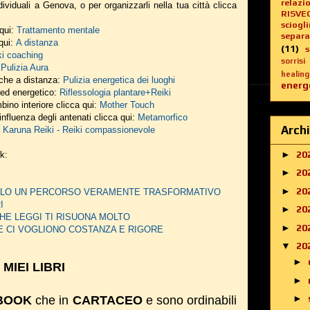
relazi
ividuali a Genova, o per organizzarli nella tua città clicca
RISVE
sciogl
 qui:
Trattamento mentale
separa
 qui:
A distanza
(11)
ki coaching
sorrisi
:
Pulizia Aura
healing
nche a distanza:
Pulizia energetica dei luoghi
energe
o ed energetico:
Riflessologia plantare+Reiki
bino interiore clicca qui:
Mother Touch
influenza degli antenati clicca qui:
Metamorfico
Archi
:
Karuna Reiki - Reiki compassionevole
►
20
nk:
►
20
►
20
DERLO UN PERCORSO VERAMENTE TRASFORMATIVO
I
►
20
HE LEGGI TI RISUONA MOLTO
►
20
E CI VOGLIONO COSTANZA E RIGORE
▼
20
►
I MIEI LIBRI
►
►
BOOK
che in
CARTACEO
e sono ordinabili