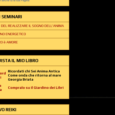
 anche tu la tua Pagina
EI SEMINARI
E DEL REALIZZARE IL SOGNO DELL'ANIMA
NO ENERGETICO
O è AMORE
ISTA IL MIO LIBRO
Ricordati chi Sei Anima Antica
Come onda che ritorna al mare
Georgia Briata
Compralo su il Giardino dei Libri
VO REIKI