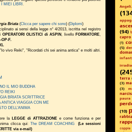
 MIEI LIBRI
.
Angeli.
(13
appag
gia Briata
(
Clicca per sapere chi sono
) (
Diplomi
)
asce
iplinato ai sensi della legge n° 4/2013, iscritta nel registro
(94)
b
li
OPERATORI OLISTICI di ASPIN
, livello
FORMATORE
,
capro
-OP-F.
co
(1)
91.
(5)
de
 "Io vivo Reiki", "Ricordati chi sei anima antica" e molti altri.
doma
infanti
irradia
(24
AM
terra
ma
(3)
 SONO IL MIO BUDDHA
(3)
m
IVO REIKI
narci
EORGIA BRIATA SCRITTRICE
paura
NIMA ANTICA VIAGGIA CON ME
perd
 GUSTO DELL'ANIMA
p
(10)
rabbi
ere la
LEGGE di ATTRAZIONE
e come funziona e per
rappo
 anima
clicca qui:
The DREAM COACHING
(Le sessioni
coppia
ITTE via e-mail)