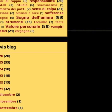
responsabilità
(28)
oni di coppia
(5)
GLIO
(3)
rituale
(6)
sciamanesimo
(1)
sensi di colpa
(27)
imento dei patti
(7)
sofferenza
zione
(2)
sessioni e corsi
(1)
Sogno dell'anima
(99)
sogno
(6)
strumenti
(15)
tecniche
(7)
(1)
theta
Valore personale
(58)
vampiri
(1)
tici
(21)
vergogna
(6)
vio blog
26
(28)
25
(33)
24
(10)
23
(18)
22
(13)
21
(32)
dicembre
(2)
novembre
(1)
settembre
(1)