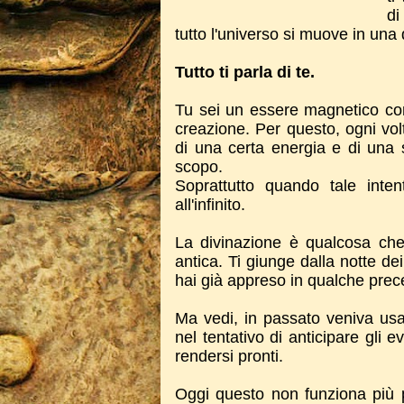
di
tutto l'universo si muove in un
Tutto ti parla di te.
Tu sei un essere magnetico con
creazione. Per questo, ogni vol
di una certa energia e di una s
scopo.
Soprattutto quando tale inte
all'infinito.
La divinazione è qualcosa ch
antica. Ti giunge dalla notte d
hai già appreso in qualche prec
Ma vedi, in passato veniva usa
nel tentativo di anticipare gli ev
rendersi pronti.
Oggi questo non funziona più p