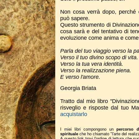
Non cosa verrà dopo, perché 
può sapere.
Questo strumento di Divinazione
cosa sarà e del tentativo di ten
evoluzione come anima e come
Parla del tuo viaggio verso la p
Verso il tuo divino scopo di vita.
Verso la tua vera identità.
Verso la realizzazione piena.
E verso l'amore.
Georgia Briata
Tratto dal mio libro "Divinazion
risveglio e risposte dal tuo Ma
acquistarlo
I miei libri compongono un
percorso d
spirituale
che ho chiamato "l'arte del realiz
A questo link trovi l'ordine di lettura che 