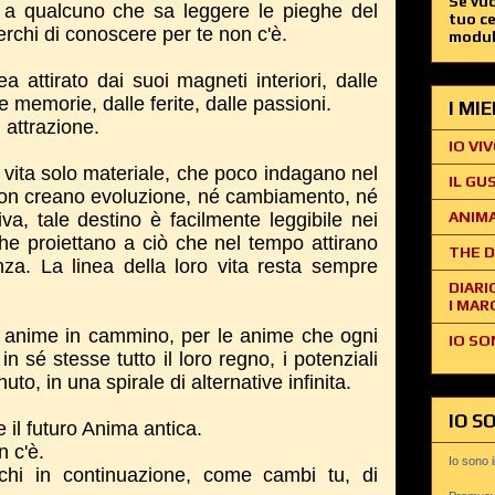
Se vuo
 a qualcuno che sa leggere le pieghe del
tuo c
erchi di conoscere per te non c'è.
modul
a attirato dai suoi magneti interiori, dalle
e memorie, dalle ferite, dalle passioni.
I MI
 attrazione.
IO VIV
a vita solo materiale, che poco indagano nel
IL GU
non creano evoluzione, né cambiamento, né
ANIMA
a, tale destino è facilmente leggibile nei
che proiettano a ciò che nel tempo attirano
THE D
nza. La linea della loro vita resta sempre
DIARI
I MAR
e anime in cammino, per le anime che ogni
IO SO
n sé stesse tutto il loro regno, i potenziali
to, in una spirale di alternative infinita.
IO S
 il futuro Anima antica.
 c'è.
Io sono 
ichi in continuazione, come cambi tu, di