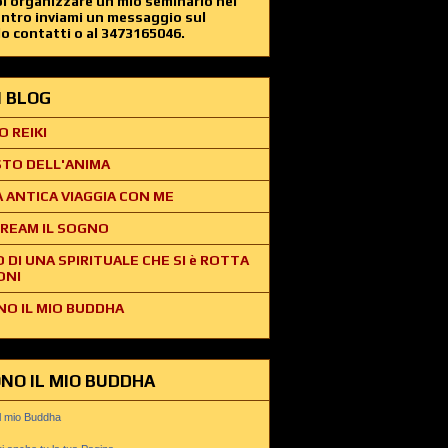
i organizzare un mio seminario nel
entro inviami un messaggio sul
o contatti o al 3473165046.
EI BLOG
O REIKI
STO DELL'ANIMA
 ANTICA VIAGGIA CON ME
REAM IL SOGNO
O DI UNA SPIRITUALE CHE SI è ROTTA
ONI
NO IL MIO BUDDHA
ONO IL MIO BUDDHA
il mio Buddha