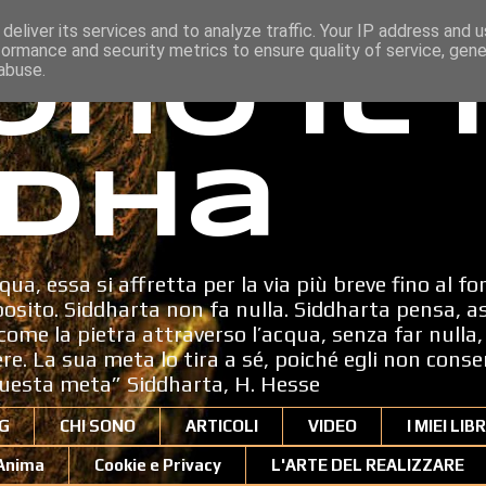
deliver its services and to analyze traffic. Your IP address and 
formance and security metrics to ensure quality of service, gen
ono il
abuse.
dha
qua, essa si affretta per la via più breve fino al fo
sito. Siddharta non fa nulla. Siddharta pensa, a
ome la pietra attraverso l’acqua, senza far nulla, 
dere. La sua meta lo tira a sé, poiché egli non cons
uesta meta” Siddharta, H. Hesse
G
CHI SONO
ARTICOLI
VIDEO
I MIEI LIBR
'Anima
Cookie e Privacy
L'ARTE DEL REALIZZARE