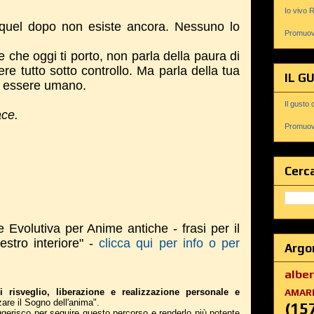
Io vivo 
quel dopo non esiste ancora. Nessuno lo
Promuovi
 che oggi ti porto, non parla della paura di
ere tutto sotto controllo. Ma parla della tua
IL G
 essere umano.
Il gusto 
ace.
Promuovi
Cerca
e Evolutiva per Anime antiche - frasi per il
estro interiore" -
clicca qui per info o per
Argo
albe
i risveglio, liberazione e realizzazione personale e
AMAR
zare il Sogno dell'anima".
(15
suggerisco per seguire questo percorso e renderlo più potente