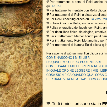
💙Per trattamenti e corsi di Reiki anche ind
qui:
REIKI
💙Per trattamento mentale con Reiki clicca
💙
Per trattamenti di Reiki a distanza clicca
💙Per Reiki coaching
clicca qui:
io vivo Rei
💙Pulizia Aura con Reiki, anche a distanza
💙Puliza energetica dei luoghi con Reiki, a
💙Per riequilibrio fisico, fisiologico, emotiv
💙Per il trattamento Mather Touch per il bam
💙Per il trattamento Reiki Metamorfico per l'
💙Per trattamenti di Karuna Reiki clicca qui
Per saperne di più sui miei libri clicca sui li
COME NASCONO I MIEI LIBRI
DA QUALE MIO LIBRO PUOI INIZIARE
COME USARE I MIEI LIBRI PER REN
IN QUALE ORDINE LEGGERE I MIEI LIBR
COSA SIGNIFICA QUANDO QUALCOSA C
PER DARE VITA ALLA TRASFORMAZION
💙 Tutti i miei libri sono sia in
E