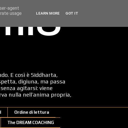
user-agent
erate usage
LEARN MORE
GOT IT
 mio
ndo. E così è Siddharta,
spetta, digiuna, ma passa
senza agitarsi: viene
erva nulla nell’anima propria,
I
Ordine di lettura
The DREAM COACHING