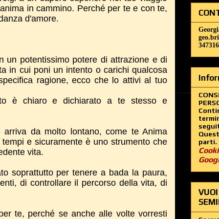
 anima in cammino. Perché per te e con te,
CONT
a danza d'amore.
Georgi
geo.br
347316
 un potentissimo potere di attrazione e di
ta in cui poni un intento o carichi qualcosa
Infor
pecifica ragione, ecco che lo attivi al tuo
CONS
nto è chiaro e dichiarato a te stesso e
PERSO
Contin
termin
segui
e arriva da molto lontano, come te Anima
Questo
ei tempi e sicuramente è uno strumento che
parti.
Cooki
edente vita.
Goog
to soprattutto per tenere a bada la paura,
enti, di controllare il percorso della vita, di
VUOI
SEMI
er te, perché se anche alle volte vorresti