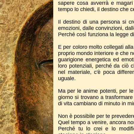
sapere cosa avverrà e magari
tempo lo chiedi, il destino che c
Il destino di una persona si cre
emozioni, dalle convinzioni, dall
Perché così funziona la legge di
E per coloro molto collegati all
proprio mondo interiore e che 
guarigione energetica ed emotiv
loro potenziali, perché da ciò 
nel materiale, c'è poca differe
uguale.
Ma per le anime potenti, per l
giorno si trovano a trasformare i
di vita cambiano di minuto in minu
Non è possibile per te prevedere
Quel tempo a venire, ancora non
Perché tu lo crei e lo modif