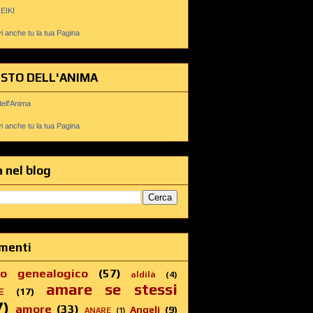
REIKI
 anche tu la tua Pagina
USTO DELL'ANIMA
dell'Anima
 anche tu la tua Pagina
 nel blog
menti
ro genealogico
(57)
aldilà
(4)
amare se stessi
E
(17)
7)
amore
(33)
Angeli
(9)
ANARE
(1)