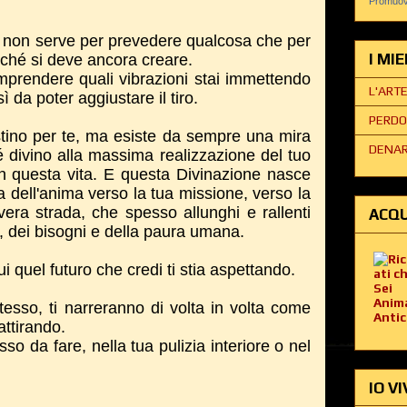
Promuovi
a non serve per prevedere qualcosa che per
I MI
ché si deve ancora creare.
mprendere quali vibrazioni stai immettendo
L'ART
 da poter aggiustare il tiro.
PERDO
tino per te, ma esiste da sempre una mira
DENAR
sé divino alla massima realizzazione del tuo
in questa vita. E questa Divinazione nasce
ra dell'anima verso la tua missione, verso la
 vera strada, che spesso allunghi e rallenti
ACQU
i, dei bisogni e della paura umana.
i quel futuro che credi ti stia aspettando.
tesso, ti narreranno di volta in volta come
attirando.
so da fare, nella tua pulizia interiore o nel
IO VI