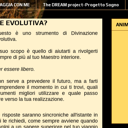
IAGGIA CON ME
The DREAM project-Progetto Sogno
NE EVOLUTIVA?
ANIM
uesto è uno strumento di Divinazione
olutiva.
 suo scopo è quello di aiutarti a rivolgerti
mpre di più al tuo Maestro interiore.
r essere libero.
n serve a prevedere il futuro, ma a farti
mprendere il momento in cui ti trovi, quali
rumenti migliori utilizzare e quale passo
re verso la tua realizzazione.
 risposte saranno sincroniche all'istante in
i le richiedi, come sempre avviene quando
 volgi a un sapere superiore nel tuo viaggio