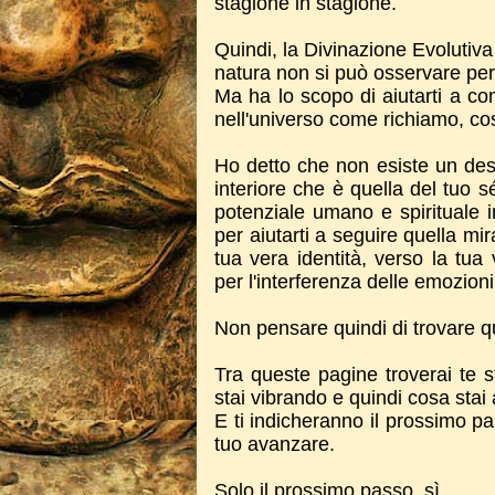
stagione in stagione.
Quindi, la Divinazione Evolutiv
natura non si può osservare per
Ma ha lo scopo di aiutarti a co
nell'universo come richiamo, così
Ho detto che non esiste un des
interiore che è quella del tuo 
potenziale umano e spirituale 
per aiutarti a seguire quella mi
tua vera identità, verso la tua
per l'interferenza delle emozion
Non pensare quindi di trovare qu
Tra queste pagine troverai te s
stai vibrando e quindi cosa stai 
E ti indicheranno il prossimo pas
tuo avanzare.
Solo il prossimo passo, sì.