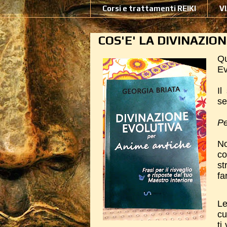
Corsi e trattamenti REIKI
V
COS'E' LA DIVINAZIO
Q
Ev
Il
se
Pe
No
co
st
fa
Le
cu
ti