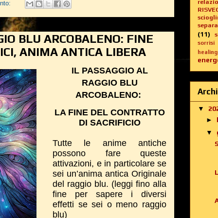
relazi
nto:
RISVE
sciogl
separa
(11)
GIO BLU ARCOBALENO: FINE
sorrisi
CI, ANIMA ANTICA LIBERA
healing
energe
IL PASSAGGIO AL
RAGGIO BLU
Archi
ARCOBALENO:
▼
20
LA FINE DEL CONTRATTO
►
DI SACRIFICIO
▼
Tutte le anime antiche
possono fare queste
attivazioni, e in particolare se
sei un’anima antica Originale
del raggio blu.
(leggi fino alla
fine per sapere i diversi
effetti se sei o meno raggio
blu)