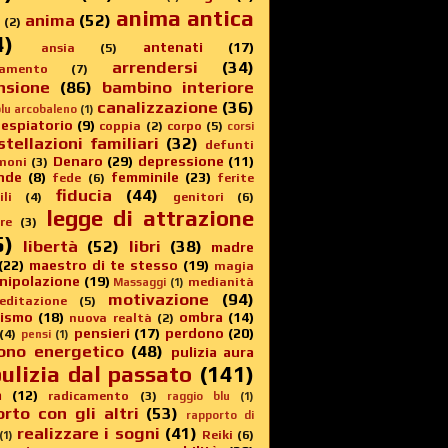
anima antica
anima
(52)
(2)
4)
antenati
(17)
ansia
(5)
arrendersi
(34)
amento
(7)
nsione
(86)
bambino interiore
canalizzazione
(36)
lu arcobaleno
(1)
 espiatorio
(9)
coppia
(2)
corpo
(5)
corsi
stellazioni familiari
(32)
defunti
Denaro
(29)
depressione
(11)
moni
(3)
nde
(8)
femminile
(23)
fede
(6)
ferite
fiducia
(44)
li
(4)
genitori
(6)
legge di attrazione
re
(3)
5)
libertà
(52)
libri
(38)
madre
(22)
maestro di te stesso
(19)
magia
nipolazione
(19)
medianità
Massaggi
(1)
motivazione
(94)
editazione
(5)
sismo
(18)
ombra
(14)
nuova realtà
(2)
pensieri
(17)
perdono
(20)
(4)
pensi
(1)
ono energetico
(48)
pulizia aura
ulizia dal passato
(141)
a
(12)
radicamento
(3)
raggio blu
(1)
rto con gli altri
(53)
rapporto di
realizzare i sogni
(41)
Reiki
(6)
(1)