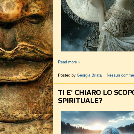
Read more »
Posted by
Georgia Briata
Nessun comme
TI E' CHIARO LO SCO
SPIRITUALE?