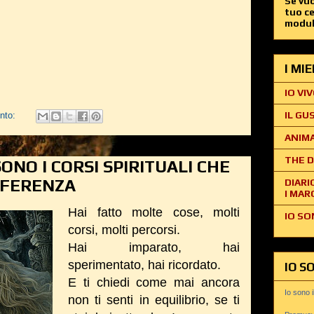
Se vuo
tuo c
modul
I MI
IO VIV
IL GU
nto:
ANIMA
THE D
ONO I CORSI SPIRITUALI CHE
FFERENZA
DIARI
I MAR
Hai fatto molte cose, molti
IO SO
corsi, molti percorsi.
Hai imparato, hai
sperimentato, hai ricordato.
IO S
E ti chiedi come mai ancora
Io sono 
non ti senti in equilibrio, se ti