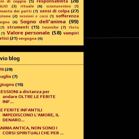
responsabilità
(28)
oni di coppia
(5)
GLIO
(3)
rituale
(6)
sciamanesimo
(1)
sensi di colpa
(27)
imento dei patti
(7)
sofferenza
zione
(2)
sessioni e corsi
(1)
Sogno dell'anima
(99)
sogno
(6)
strumenti
(15)
tecniche
(7)
(1)
theta
Valore personale
(58)
vampiri
(1)
tici
(21)
vergogna
(6)
vio blog
26
(28)
luglio
(7)
giugno
(16)
SESSIONI a distanza per
andare OLTRE LE FERITE
INF...
LE FERITE INFANTILI
IMPEDISCONO L'AMORE, IL
DENARO...
ANIMA ANTICA, NON SONO I
CORSI SPIRITUALI CHE PER ...