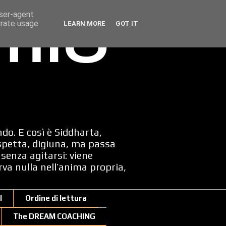
user-agent
erate usage
LEARN MORE
GOT IT
 mio
ndo. E così è Siddharta,
spetta, digiuna, ma passa
senza agitarsi: viene
erva nulla nell’anima propria,
I
Ordine di lettura
The DREAM COACHING