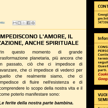
CONT
Georgi
geo.br
347316
nto:
 IMPEDISCONO L'AMORE, IL
Infor
ZAZIONE, ANCHE SPIRITUALE
CONS
PERSO
“In questo momento di grande
Contin
trasformazione planetaria, più ancora che
termin
segui
in passato, ciò che ci impedisce di
Questo
avanzare, che ci impedisce di vederci per
parti.
Cooki
quello che realmente siamo, che ci
Goog
impedisce di fluire nell'esistenza e di
comprendere lo scopo della nostra vita e il
come poterlo manifestare sono:
VUOI
SEMI
Le ferite della nostra parte bambina.