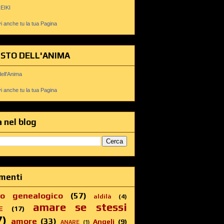
REIKI
 anche tu la tua Pagina
USTO DELL'ANIMA
dell'Anima
 anche tu la tua Pagina
 nel blog
menti
ro genealogico
(57)
aldilà
(4)
amare se stessi
E
(17)
7)
amore
(33)
Angeli
(9)
ANARE
(1)