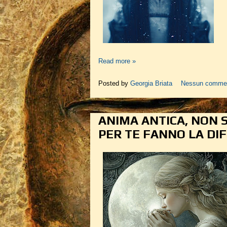
Read more »
Posted by
Georgia Briata
Nessun comme
ANIMA ANTICA, NON S
PER TE FANNO LA DI