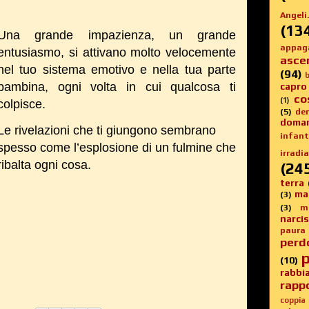
Angeli.
(13
Una grande impazienza, un grande
appag
entusiasmo, si attivano molto velocemente
asce
nel tuo sistema emotivo e nella tua parte
(94)
b
bambina, ogni volta in cui qualcosa ti
capro
co
(1)
colpisce.
(5)
de
doma
Le rivelazioni che ti giungono sembrano
infanti
spesso come l’esplosione di un fulmine che
irradia
ribalta ogni cosa.
(24
terra
ma
(3)
(3)
m
narci
paura
perd
p
(10)
rabbi
rappo
coppia