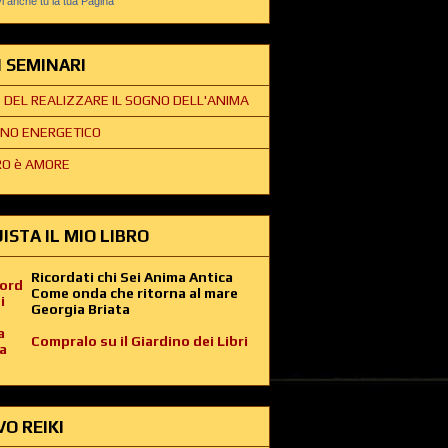
 anche tu la tua Pagina
EI SEMINARI
E DEL REALIZZARE IL SOGNO DELL'ANIMA
NO ENERGETICO
O è AMORE
ISTA IL MIO LIBRO
Ricordati chi Sei Anima Antica
Come onda che ritorna al mare
Georgia Briata
Compralo su il Giardino dei Libri
VO REIKI