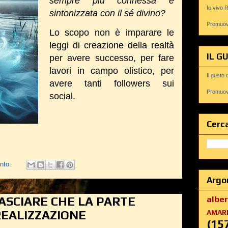
sempre più connessa e
Io vivo 
sintonizzata con il sé divino?
Promuovi
Lo scopo non è imparare le
leggi di creazione della realtà
IL G
per avere successo, per fare
lavori in campo olistico, per
Il gusto 
avere tanti followers sui
Promuovi
social.
Cerca
nto:
Argo
albe
ASCIARE CHE LA PARTE
REALIZZAZIONE
AMAR
(15