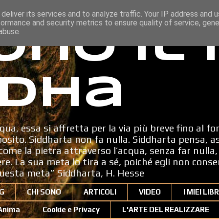
deliver its services and to analyze traffic. Your IP address and 
formance and security metrics to ensure quality of service, gen
ono il
abuse.
dha
qua, essa si affretta per la via più breve fino al fo
sito. Siddharta non fa nulla. Siddharta pensa, a
ome la pietra attraverso l’acqua, senza far nulla, 
dere. La sua meta lo tira a sé, poiché egli non cons
uesta meta” Siddharta, H. Hesse
G
CHI SONO
ARTICOLI
VIDEO
I MIEI LIBR
'Anima
Cookie e Privacy
L'ARTE DEL REALIZZARE