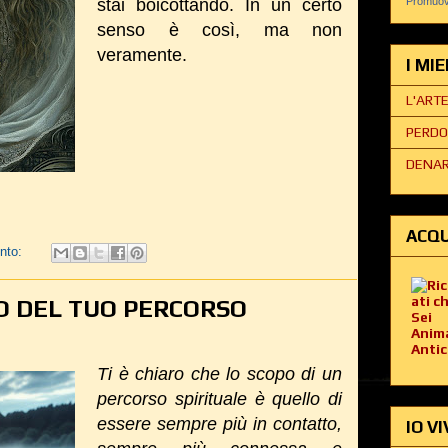
stai boicottando. In un certo
Promuovi
senso è così, ma non
veramente.
I MI
L'ART
PERDO
DENAR
ACQU
nto:
PO DEL TUO PERCORSO
Ti è chiaro che lo scopo di un
percorso spirituale è quello di
essere sempre più in contatto,
IO VI