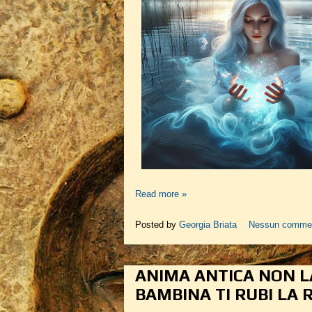
Read more »
Posted by
Georgia Briata
Nessun comme
ANIMA ANTICA NON L
BAMBINA TI RUBI LA 