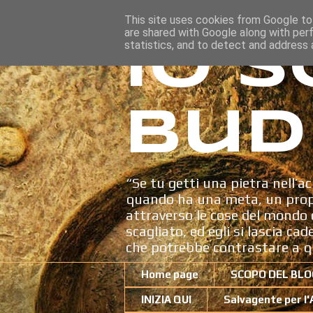
This site uses cookies from Google to 
are shared with Google along with per
Io s
statistics, and to detect and address 
Bud
“Se tu getti una pietra nell’ac
quando ha una meta, un propo
attraverso le cose del mondo c
scagliato, ed egli si lascia ca
che potrebbe contrastare a q
Home page
SCOPO DEL BLO
INIZIA QUI
Salvagente per l