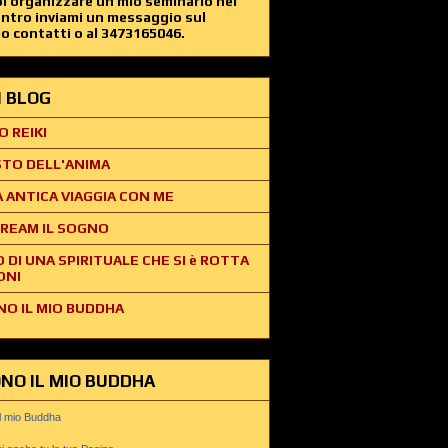
i organizzare un mio seminario nel
entro inviami un messaggio sul
o contatti o al 3473165046.
EI BLOG
O REIKI
STO DELL'ANIMA
 ANTICA VIAGGIA CON ME
REAM IL SOGNO
O DI UNA SPIRITUALE CHE SI è ROTTA
ONI
NO IL MIO BUDDHA
ONO IL MIO BUDDHA
il mio Buddha