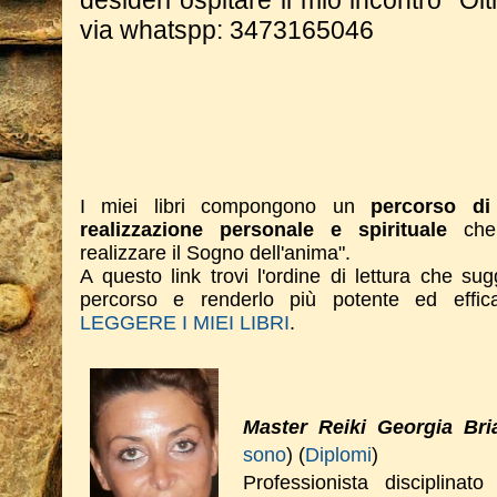
desideri ospitare il mio incontro "Olt
via whatspp: 3473165046
I miei libri compongono un
percorso di 
realizzazione personale e spirituale
che 
realizzare il Sogno dell'anima".
A questo link trovi l'ordine di lettura che su
percorso e renderlo più potente ed effi
LEGGERE I MIEI LIBRI
.
Master Reiki Georgia Bri
sono
) (
Diplomi
)
Professionista disciplinat