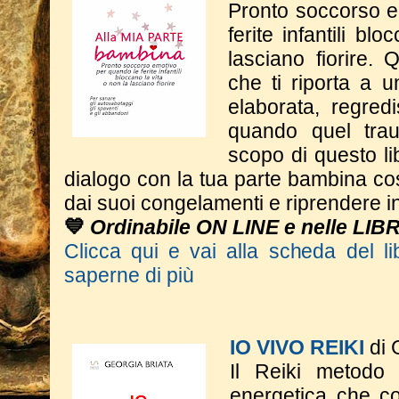
Pronto soccorso e
ferite infantili bl
lasciano fiorire.
che ti riporta a un
elaborata, regredi
quando quel tra
scopo di questo li
dialogo con la tua parte bambina cos
dai suoi congelamenti e riprendere in
💙
Ordinabile ON LINE e nelle LIB
Clicca qui e vai alla scheda del li
saperne di più
IO VIVO REIKI
di 
Il Reiki metodo
energetica che co