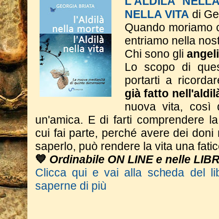
L'ALDILA' NELL
NELLA VITA
di Ge
Quando moriamo c
entriamo nella nos
Chi sono gli
angeli
Lo scopo di ques
portarti a ricorda
già fatto nell'aldi
nuova vita, così
un'amica. E di farti comprendere l
cui fai parte, perché avere dei don
saperlo, può rendere la vita una fatic
💙
Ordinabile ON LINE e nelle LIB
Clicca qui e vai alla scheda del li
saperne di più