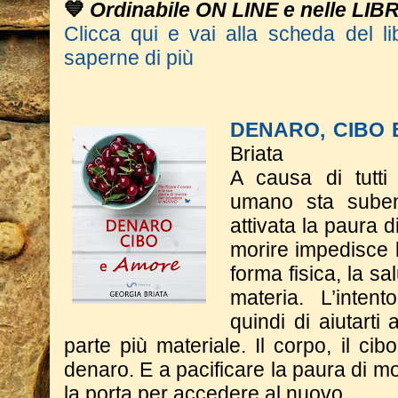
💙
Ordinabile ON LINE e nelle LIB
Clicca qui e vai alla scheda del li
saperne di più
DENARO, CIBO
Briata
A causa di tutti 
umano sta suben
attivata la paura d
morire impedisce l
forma fisica, la sa
materia. L’inten
quindi di aiutarti
parte più materiale. Il corpo, il cib
denaro. E a pacificare la paura di m
la porta per accedere al nuovo.