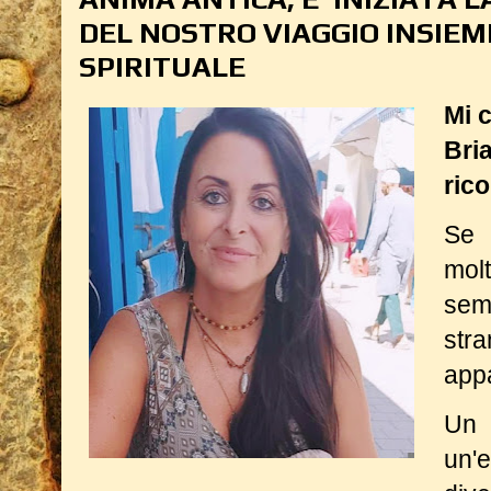
DEL NOSTRO VIAGGIO INSIEM
SPIRITUALE
Mi 
Bria
rico
Se 
mol
sem
str
app
Un
un'