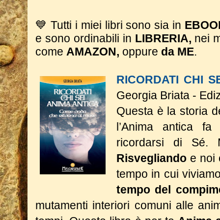
💙 Tutti i miei libri sono sia in
EBO
e sono ordinabili in
LIBRERIA,
nei 
come
AMAZON,
oppure
da ME
.
RICORDATI CHI S
Georgia Briata - Edi
Questa è la storia 
l’Anima antica fa 
ricordarsi di Sé.
Risvegliando
e noi 
tempo in cui viviamo 
tempo del compim
mutamenti interiori comuni alle anime