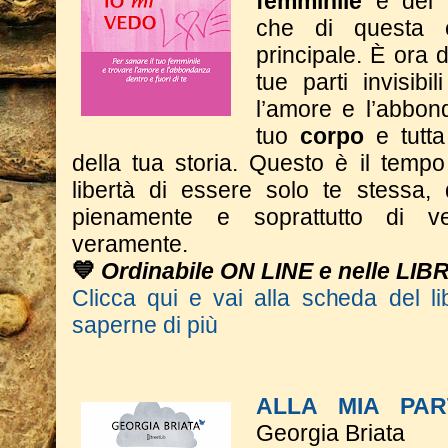
femminile
e del
che di questa e
principale. È ora d
tue parti invisibi
l’amore e l’abbon
tuo
corpo
e tutt
della tua storia.
Questo è il tempo 
libertà di essere solo te stessa, 
pienamente e soprattutto di ve
veramente.
💙
Ordinabile ON LINE e nelle LIB
Clicca qui e vai alla scheda del li
saperne di più
ALLA MIA PA
Georgia Briata