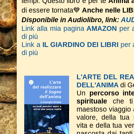
tempi.
Questo libro è per te
Anima a
di essere tornata💙
Anche nelle LI
Disponibile in Audiolibro, link:
AU
Link alla mia pagina
AMAZON
per 
di più
Link a
IL GIARDINO DEI LIBRI
per 
di più
L'ARTE DEL RE
DELL'ANIMA
di G
Un
percorso inte
spirituale
che ti
maestoso viaggio a
valore, della tua
vita e della tua ve
nascosta dai tant