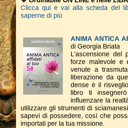
💙
Ordinabile ON LINE e nelle LIB
Clicca qui e vai alla scheda del li
saperne di più
ANIMA ANTICA AF
di Georgia Briata
L'ascensione del p
forze malevole e d
venute a trasmutar
liberazione da qu
dense è il risveglio
libro ti insegne
influenzare la real
utilizzare gli strumenti di sciaman
sapevi di possedere, così che poss
importati per la tua missione.