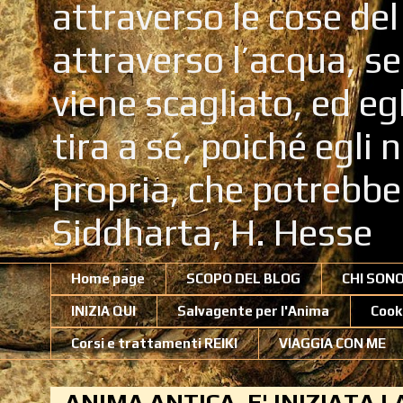
attraverso le cose de
attraverso l’acqua, se
viene scagliato, ed eg
tira a sé, poiché egli
propria, che potrebb
Siddharta, H. Hesse
Home page
SCOPO DEL BLOG
CHI SON
INIZIA QUI
Salvagente per l'Anima
Cook
Corsi e trattamenti REIKI
VIAGGIA CON ME
ANIMA ANTICA, E' INIZIATA 