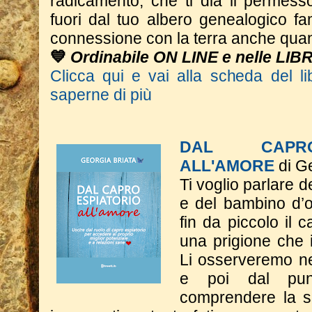
radicamento, che ti dia il permesso
fuori dal tuo albero genealogico fa
connessione con la terra anche quan
💙
Ordinabile ON LINE e nelle LIB
Clicca qui e vai alla scheda del li
saperne di più
DAL CAPRO
ALL'AMORE
di Ge
Ti voglio parlare d
e del bambino d’o
fin da piccolo il c
una prigione che 
Li osserveremo nel
e poi dal punt
comprendere la s