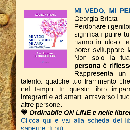
MI VEDO, MI P
Georgia Briata
Perdonare i genitor
significa ripulire t
hanno inculcato e
poter sviluppare 
Non solo la t
persona è rifless
Rappresenta un 
talento, qualche tuo frammento che 
nel tempo.
In questo libro impar
integrarti e ad amarti attraverso i tuoi
altre persone.
💙
Ordinabile ON LINE e nelle librer
Clicca qui e vai alla scheda del li
saperne di più