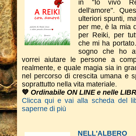
in "Io vivo Rei
dell'amore".
​Que
ulteriori spunti, m
per me, è la mia d
per Reiki, per tut
che mi ha portato.
sogno che ho a
vorrei aiutare le persone a comp
realmente, e quale magia sia in gra
nel percorso di crescita umana e s
soprattutto nella vita materiale.
💙
Ordinabile ON LINE e nelle LIB
Clicca qui e vai alla scheda del li
saperne di più
NELL'ALBERO