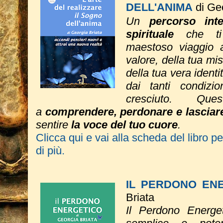
DELL'ANIMA
di Ge
Un
percorso inte
spirituale
che ti 
maestoso viaggio a
valore, della tua mi
della tua vera ident
dai tanti condizi
cresciuto. Ques
a
comprendere, perdonare e lasciar
sentire
la voce del tuo cuore
.
Clicca qui e vai alla scheda del libro p
di più.
IL PERDONO EN
Briata
Il Perdono Energe