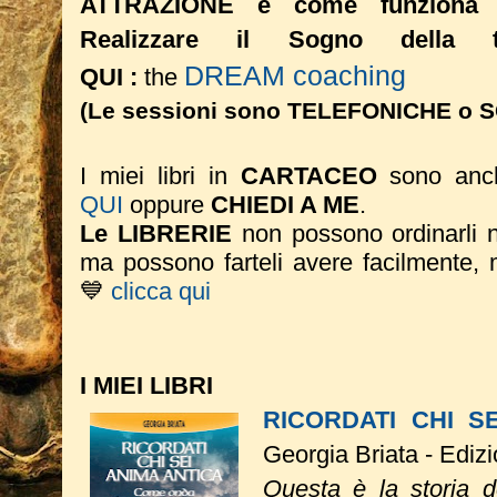
ATTRAZIONE e come funziona 
Realizzare il Sogno dell
DREAM coaching
QUI :
the
(Le sessioni sono TELEFONICHE o SC
I miei libri in
CARTACEO
sono anc
QUI
oppure
CHIEDI A ME
.
Le LIBRERIE
non possono ordinarli nei
ma possono farteli avere facilmente, 
💙
clicca qui
I MIEI LIBRI
RICORDATI CHI S
Georgia Briata - Ediz
Questa è la storia 