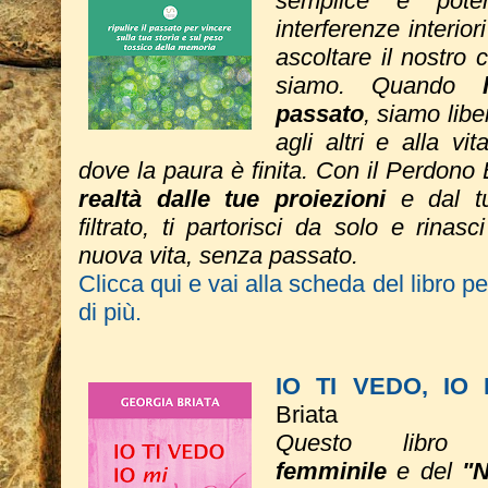
semplice e poten
interferenze interio
ascoltare il nostro 
siamo. Quando
passato
, siamo liber
agli altri e alla vi
dove la paura è finita. ​Con il Perdono
realtà dalle tue proiezioni
e dal tu
filtrato, ti partorisci da solo e rinas
nuova vita, senza passato.
Clicca qui e vai alla scheda del libro p
di più.
IO TI VEDO, IO
Briata
Questo libro 
femminile
e del
"N