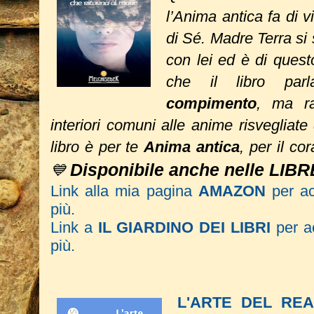
l’Anima antica fa di vi
di Sé. Madre Terra si
con lei ed è di quest
che il libro pa
compimento
, ma ra
interiori comuni alle anime risvegliate 
libro è per te
Anima antica
, per il co
Disponibile anche nelle LIBR
💙
Link alla mia pagina
AMAZON
per a
più.
Link a
IL GIARDINO DEI LIBRI
per ac
più.
L'ARTE DEL REA