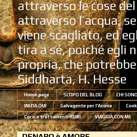
attraverso le cose de
attraverso l’acqua, se
viene scagliato, ed eg
tira a sé, poiché egli
propria, che potrebb
Siddharta, H. Hesse
Home page
SCOPO DEL BLOG
CHI SON
INIZIA QUI
Salvagente per l'Anima
Cook
Corsi e trattamenti REIKI
VIAGGIA CON ME
DENARO è AMORE