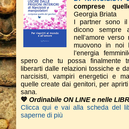
comprese quell
Georgia Briata
I partner sono il
dicono sempre 
nell’amore verso 
muovono in noi l
l’energia femmini
spero che tu possa finalmente tr
liberarti dalle relazioni tossiche e dal
narcisisti, vampiri energetici e m
quelle create dai genitori, per aprir
sana.
💙
Ordinabile ON LINE e nelle LIB
Clicca qui e vai alla scheda del li
saperne di più