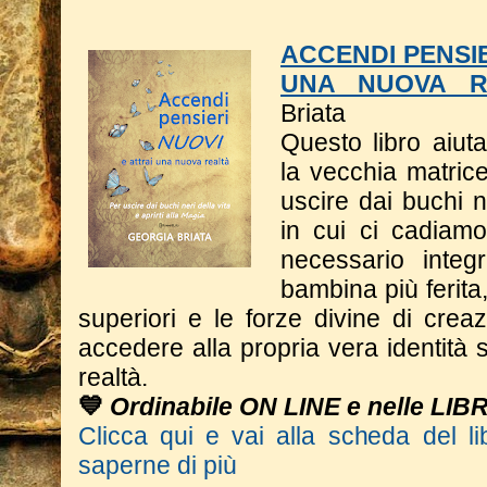
ACCENDI PENSIE
UNA NUOVA R
Briata
Questo libro a
iut
la vecchia matrice
uscire dai buchi n
in cui ci cadiam
necessario integ
bambina più ferita
superiori e le forze divine di crea
accedere alla propria vera identità s
realtà.
💙
Ordinabile ON LINE e nelle LIB
Clicca qui e vai alla scheda del li
saperne di più