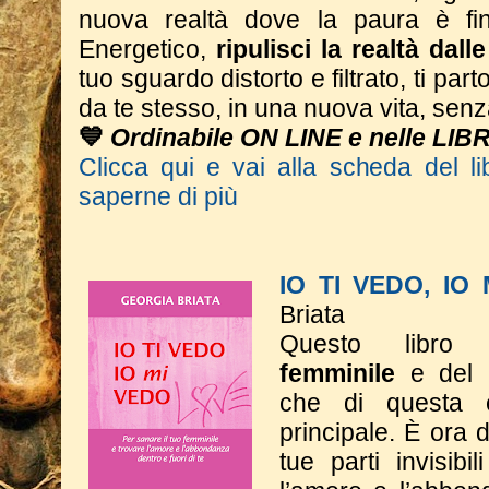
nuova realtà dove la paura è fin
Energetico,
ripulisci la realtà dall
tuo sguardo distorto e filtrato, ti part
da te stesso, in una nuova vita, sen
💙
Ordinabile ON LINE e nelle LIB
Clicca qui e vai alla scheda del li
saperne di più
IO TI VEDO, IO
Briata
Questo libro 
femminile
e del
che di questa e
principale. È ora d
tue parti invisibi