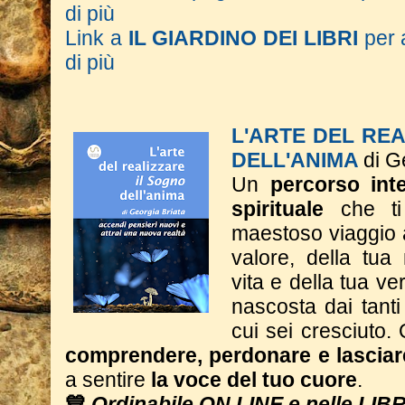
di più
Link a
IL GIARDINO DEI LIBRI
per 
di più
L'ARTE DEL RE
DELL'ANIMA
di G
Un
percorso inte
spirituale
che ti
maestoso viaggio a
valore, della tua
vita e della tua ve
nascosta dai tant
cui sei cresciuto. 
comprendere, perdonare e lasciar
a sentire
la voce del tuo cuore
.
💙
Ordinabile ON LINE e nelle LIB