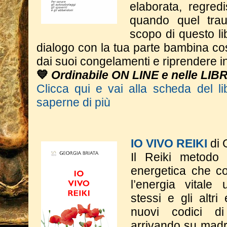
elaborata, regredi
quando quel tra
scopo di questo li
dialogo con la tua parte bambina cos
dai suoi congelamenti e riprendere in
💙
Ordinabile ON LINE e nelle LIB
Clicca qui e vai alla scheda del li
saperne di più
IO VIVO REIKI
di 
Il Reiki metodo
energetica che co
l’energia vitale
stessi e gli altri
nuovi codici d
arrivando su madr