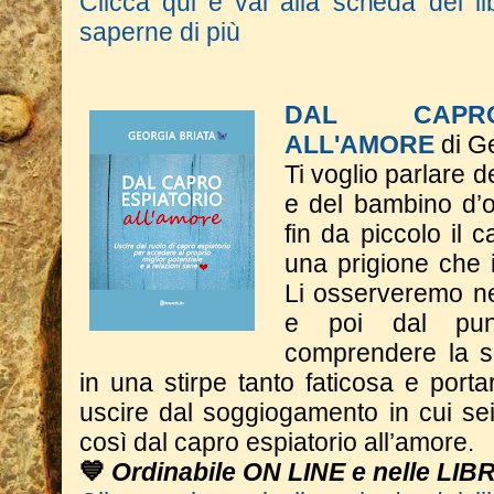
Clicca qui e vai alla scheda del li
saperne di più
DAL CAPRO
ALL'AMORE
di Ge
Ti voglio parlare d
e del bambino d’o
fin da piccolo il c
una prigione che 
Li osserveremo nel
e poi dal punt
comprendere la s
in una stirpe tanto faticosa e porta
uscire dal soggiogamento in cui se
così dal capro espiatorio all’amore.
💙
Ordinabile ON LINE e nelle LIB