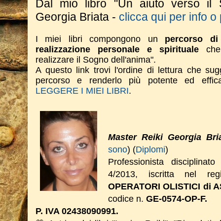
Dal mio libro "Un aiuto verso il 
Georgia Briata -
clicca qui per info o
I miei libri compongono un
percorso di 
realizzazione personale e spirituale
che 
realizzare il Sogno dell'anima".
A questo link trovi l'ordine di lettura che su
percorso e renderlo più potente ed effi
LEGGERE I MIEI LIBRI
.
Master Reiki Georgia Bri
sono
) (
Diplomi
)
Professionista disciplinat
4/2013, iscritta nel reg
OPERATORI OLISTICI di A
codice n.
GE-0574-OP-F.
P. IVA 02438090991.