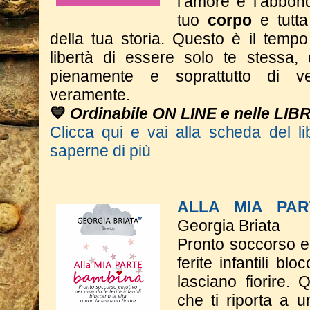
l’amore e l’abbon
tuo
corpo
e tutt
della tua storia.
Questo è il tempo 
libertà di essere solo te stessa, 
pienamente e soprattutto di ve
veramente.
💙
Ordinabile ON LINE e nelle LIB
Clicca qui e vai alla scheda del li
saperne di più
ALLA MIA PA
Georgia Briata
Pronto soccorso e
ferite infantili bl
lasciano fiorire.
che ti riporta a un