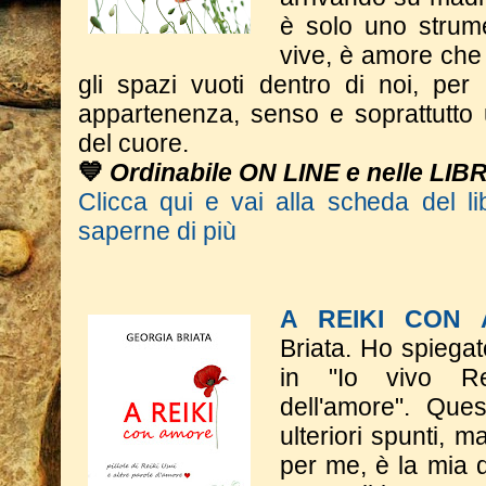
è solo uno strum
vive, è amore che 
gli spazi vuoti dentro di noi, per
appartenenza, senso e soprattutto 
del cuore.
💙
Ordinabile ON LINE e nelle LIB
Clicca qui e vai alla scheda del li
saperne di più
A REIKI CON
Briata.
Ho spiegat
in "Io vivo Rei
dell'amore".
​Que
ulteriori spunti, m
per me, è la mia d