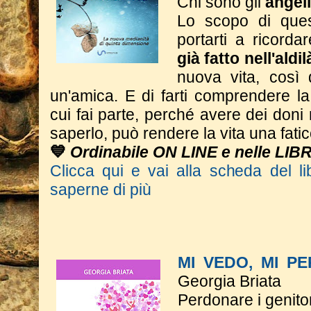
Chi sono gli
angeli
Lo scopo di ques
portarti a ricorda
già fatto nell'aldi
nuova vita, così
un'amica. E di farti comprendere l
cui fai parte, perché avere dei don
saperlo, può rendere la vita una fatic
💙
Ordinabile ON LINE e nelle LIB
Clicca qui e vai alla scheda del li
saperne di più
MI VEDO, MI P
Georgia Briata
Perdonare i genitor