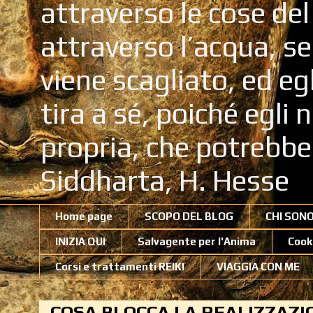
attraverso le cose de
attraverso l’acqua, se
viene scagliato, ed eg
tira a sé, poiché egli
propria, che potrebb
Siddharta, H. Hesse
Home page
SCOPO DEL BLOG
CHI SON
INIZIA QUI
Salvagente per l'Anima
Cook
Corsi e trattamenti REIKI
VIAGGIA CON ME
COSA BLOCCA LA REALIZZAZI