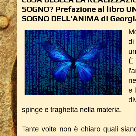
SOGNO? Prefazione al libro U
SOGNO DELL'ANIMA di Georgia
Mo
di
un
È
l'
ne
e 
di
spinge e traghetta nella materia.
Tante volte non è chiaro quali sian