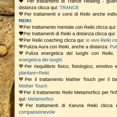
💙
Per trattamenti di Trance Healing - guari
distanza clicca qui:
TRANCE
💙Per trattamenti e corsi di Reiki anche indiv
REIKI
💙Per trattamento mentale con Reiki clicca qui
💙
Per trattamenti di Reiki a distanza clicca qui:
💙Per Reiki coaching
clicca qui:
io vivo Reiki c
💙Pulizia Aura con Reiki, anche a distanza:
Pul
💙Puliza energetica dei luoghi con Reiki
energetica dei luoghi
💙Per riequilibrio fisico, fisiologico, emotivo
plantare+Reiki
💙Per il trattamento Mather Touch per il bam
Mother Touch
💙Per il trattamento Reiki Metamorfico per l'in
qui:
Metamorfico
💙Per trattamenti di Karuna Reiki clicca
compassionevole