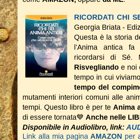
RICORDATI CHI S
Georgia Briata - Edi
Questa è la storia 
l’Anima antica fa 
ricordarsi di Sé.
Risvegliando
e noi 
tempo in cui viviamo 
tempo del compim
mutamenti interiori comuni alle anime
tempi.
Questo libro è per te
Anima a
di essere tornata💙
Anche nelle LI
Disponibile in Audiolibro, link:
AU
Link alla mia pagina
AMAZON
per 