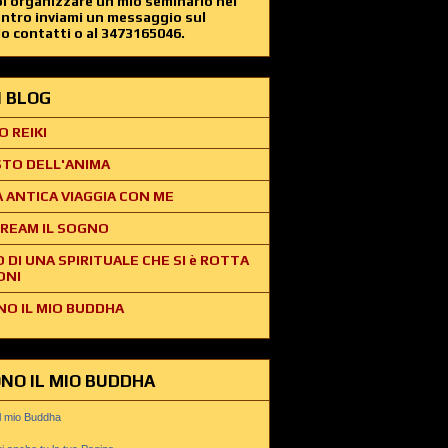
i organizzare un mio seminario nel
entro inviami un messaggio sul
o contatti o al 3473165046.
EI BLOG
O REIKI
STO DELL'ANIMA
 ANTICA VIAGGIA CON ME
REAM IL SOGNO
O DI UNA SPIRITUALE CHE SI è ROTTA
ONI
NO IL MIO BUDDHA
ONO IL MIO BUDDHA
il mio Buddha