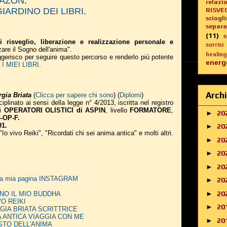
AMAZON
.
relazi
IL GIARDINO DEI LIBRI
.
RISVE
sciogl
separa
(11)
i risveglio, liberazione e realizzazione personale e
sorrisi
zare il Sogno dell'anima".
healing
suggerisco per seguire questo percorso e renderlo più potente
energe
 MIEI LIBRI
.
Archi
gia Briata
(
Clicca per sapere chi sono
) (
Diplomi
)
iplinato ai sensi della legge n° 4/2013, iscritta nel registro
li
OPERATORI OLISTICI di ASPIN
, livello
FORMATORE
,
►
20
-OP-F.
91.
►
20
 "Io vivo Reiki", "Ricordati chi sei anima antica" e molti altri.
►
20
►
20
►
20
alla mia pagina INSTAGRAM
►
20
►
20
 SONO IL MIO BUDDHA
IVO REIKI
►
20
EORGIA BRIATA SCRITTRICE
NIMA ANTICA VIAGGIA CON ME
►
20
 GUSTO DELL'ANIMA