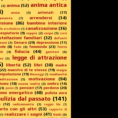
anima antica
anima
(52)
(2)
4)
antenati
(17)
ansia
(5)
arrendersi
(34)
amento
(7)
nsione
(86)
bambino interiore
canalizzazione
(36)
lu arcobaleno
(1)
 espiatorio
(9)
coppia
(2)
corpo
(5)
corsi
stellazioni familiari
(32)
defunti
Denaro
(29)
depressione
(11)
moni
(3)
nde
(8)
femminile
(23)
fede
(6)
ferite
fiducia
(44)
li
(4)
genitori
(6)
legge di attrazione
re
(3)
5)
libertà
(52)
libri
(38)
madre
(22)
maestro di te stesso
(19)
magia
nipolazione
(19)
medianità
Massaggi
(1)
motivazione
(94)
editazione
(5)
sismo
(18)
ombra
(14)
nuova realtà
(2)
pensieri
(17)
perdono
(20)
(4)
pensi
(1)
ono energetico
(48)
pulizia aura
ulizia dal passato
(141)
a
(12)
radicamento
(3)
raggio blu
(1)
rto con gli altri
(53)
rapporto di
realizzare i sogni
(41)
Reiki
(6)
(1)