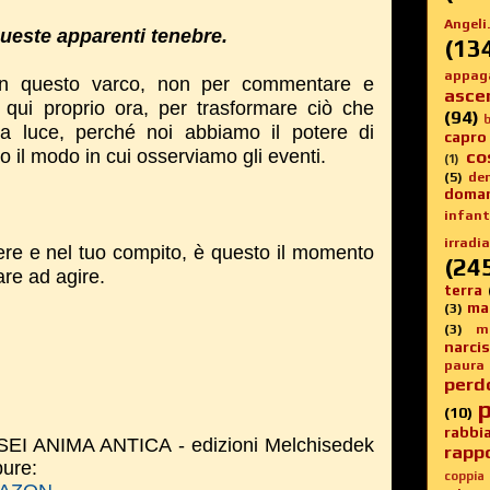
Angeli.
queste apparenti tenebre.
(13
appag
 in questo varco, non per commentare e
asce
 qui proprio ora, per trasformare ciò che
(94)
b
la luce, perché noi abbiamo il potere di
capro
o il modo in cui osserviamo gli eventi.
co
(1)
(5)
de
doma
infanti
irradia
ere e nel tuo compito, è questo il momento
(24
iare ad agire.
terra
ma
(3)
(3)
m
narci
paura
perd
p
(10)
rabbi
SEI ANIMA ANTICA - edizioni Melchisedek
rappo
pure:
coppia