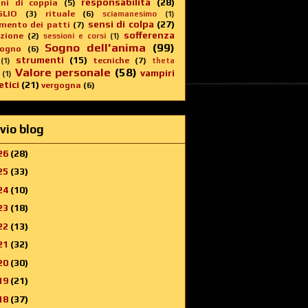
responsabilità
(28)
oni di coppia
(5)
GLIO
(3)
rituale
(6)
sciamanesimo
(1)
sensi di colpa
(27)
imento dei patti
(7)
sofferenza
zione
(2)
sessioni e corsi
(1)
Sogno dell'anima
(99)
sogno
(6)
strumenti
(15)
tecniche
(7)
(1)
theta
Valore personale
(58)
vampiri
(1)
tici
(21)
vergogna
(6)
vio blog
26
(28)
25
(33)
24
(10)
23
(18)
22
(13)
21
(32)
20
(30)
19
(21)
18
(37)