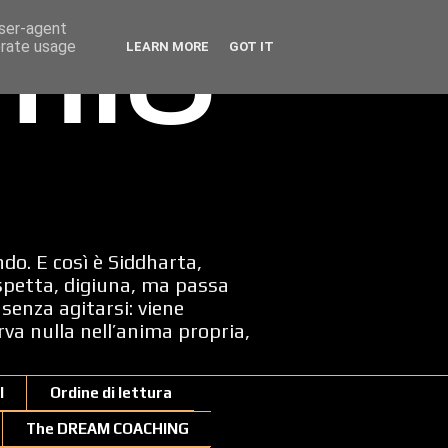
user-agent
erate usage
LEARN MORE
GOT IT
 mio
ndo. E così è Siddharta,
spetta, digiuna, ma passa
senza agitarsi: viene
erva nulla nell’anima propria,
I
Ordine di lettura
The DREAM COACHING