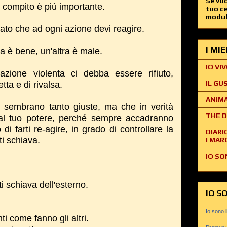
Se vuo
o compito è più importante.
tuo c
modul
ato che ad ogni azione devi reagire.
I MI
 è bene, un'altra è male.
IO VIV
ione violenta ci debba essere rifiuto,
IL GU
tta e di rivalsa.
ANIMA
 sembrano tanto giuste, ma che in verità
THE D
 dal tuo potere, perché sempre accadranno
 di farti re-agire, in grado di controllare la
DIARI
ti schiava.
I MAR
IO SO
 schiava dell'esterno.
IO S
Io sono 
ti come fanno gli altri.