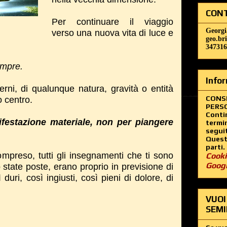
CONT
Per continuare il viaggio
Georgi
verso una nuova vita di luce e
geo.br
347316
empre.
Infor
erni, di qualunque natura, gravità o entità
CONS
o centro.
PERSO
Contin
festazione materiale,
non per piangere
termin
segui
Questo
parti.
mpreso, tutti gli insegnamenti che ti sono
Cooki
Goog
o state poste, erano proprio in previsione di
uri, così ingiusti, così pieni di dolore, di
VUOI
SEMI