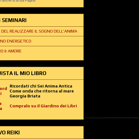
 anche tu la tua Pagina
EI SEMINARI
E DEL REALIZZARE IL SOGNO DELL'ANIMA
NO ENERGETICO
O è AMORE
ISTA IL MIO LIBRO
Ricordati chi Sei Anima Antica
Come onda che ritorna al mare
Georgia Briata
Compralo su il Giardino dei Libri
VO REIKI