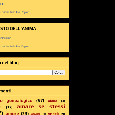
REIKI
 anche tu la tua Pagina
USTO DELL'ANIMA
dell'Anima
 anche tu la tua Pagina
 nel blog
menti
ro genealogico
(57)
aldilà
(4)
amare se stessi
E
(17)
7)
amore
(33)
Angeli
(9)
ANARE
(1)