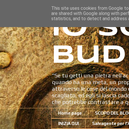
This site uses cookies from Google to 
are shared with Google along with per
Io s
statistics, and to detect and address 
Bud
“Se tu getti una pietra nell’ac
quando ha una meta, un propo
attraverso le cose del mondo c
scagliato, ed egli si lascia ca
che potrebbe contrastare a q
Home page
SCOPO DEL BLO
INIZIA QUI
Salvagente per l