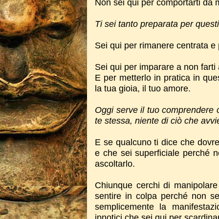
Non sei qui per comportarti da
Ti sei tanto preparata per questi
Sei qui per rimanere centrata e 
Sei qui per imparare a non farti
E per metterlo in pratica in qu
la tua gioia, il tuo amore.
Oggi serve il tuo comprendere c
te stessa,
niente di ciò che avv
E se qualcuno ti dice che dovre
e che sei superficiale perché n
ascoltarlo.
Chiunque cerchi di manipolare 
sentire in colpa perché non se
semplicemente la manifestazi
ipnotici che sei qui per scardina