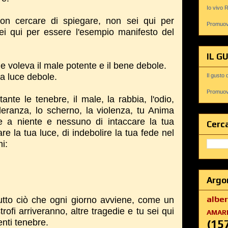
Io vivo 
non cercare di spiegare, non sei qui per
Promuovi
ei qui per essere l'esempio manifesto del
IL G
e voleva il male potente e il bene debole.
la luce debole.
Il gusto 
Promuovi
te le tenebre, il male, la rabbia, l'odio,
ntolleranza, lo scherno, la violenza, tu Anima
re a niente e nessuno di intaccare la tua
Cerca
re la tua luce, di indebolire la tua fede nel
i:
Argo
albe
utto ciò che ogni giorno avviene, come un
rofi arriveranno, altre tragedie e tu sei qui
AMAR
nti tenebre.
(15