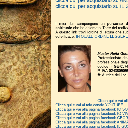
clicca qui per acquistarlo su 
clicca qui per acquistarlo su 
I miei libri compongono un
percorso d
spirituale
che ho chiamato "l'arte del realiz
A questo link trovi l'ordine di lettura che 
ed efficace:
IN QUALE ORDINE LEGGERE I
Master Reiki Geor
Professionista disc
professionale deg
codice n.
GE-0574
P. IVA 024380909
💗 Autrice dei libri
Clicca qui e vai 
Clicca qui e vai al mio canale YOUTUBE
Clicca qui e vai alla pagina facebook IO
Clicca qui e vai alla pagina facebook IO V
Clicca qui e vai alla pagina facebook G
Clicca qui e vai alla pagina facebook A
Clicca qui e vai alla pagina facebook IL