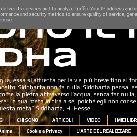
deliver its services and to analyze traffic. Your IP address and 
formance and security metrics to ensure quality of service, gen
ono il
abuse.
dha
qua, essa si affretta per la via più breve fino al fo
sito. Siddharta non fa nulla. Siddharta pensa, a
ome la pietra attraverso l’acqua, senza far nulla, 
dere. La sua meta lo tira a sé, poiché egli non cons
uesta meta” Siddharta, H. Hesse
G
CHI SONO
ARTICOLI
VIDEO
I MIEI LIBR
'Anima
Cookie e Privacy
L'ARTE DEL REALIZZARE