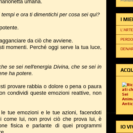
 marionetta umana.
Promuovi
 tempi e ora ti dimentichi per cosa sei qui?
I MI
potente.
L'ART
PERDO
 agganciare da ciò che avviene.
esti momenti.
Perché oggi serve la tua luce,
DENAR
he se sei nell'energia Divina,
che se sei in
ACQU
iene ha potere.
sti provare rabbia o dolore o pena o paura
on condividi queste emozioni reattive, non
le tue emozioni e le tue azioni, facendoti
i come lui, non provi ciò che prova lui, è
one fisica e parlante di quei programmi
IO VI
re.