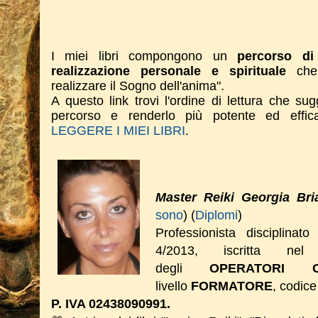
I miei libri compongono un
percorso di 
realizzazione personale e spirituale
che 
realizzare il Sogno dell'anima".
A questo link trovi l'ordine di lettura che su
percorso e renderlo più potente ed effi
LEGGERE I MIEI LIBRI
.
Master Reiki Georgia Bri
sono
) (
Diplomi
)
Professionista disciplinat
4/2013, iscritta nel 
degli
OPERATORI O
livello
FORMATORE
, codice
P. IVA 02438090991.