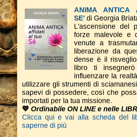
ANIMA ANTICA 
SE'
di Georgia Briat
L'ascensione del p
forze malevole e d
venute a trasmutar
liberazione da qu
dense è il risveglio
libro ti insegne
influenzare la real
utilizzare gli strumenti di sciaman
sapevi di possedere, così che poss
importati per la tua missione.
💙
Ordinabile ON LINE e nelle LIB
Clicca qui e vai alla scheda del li
saperne di più