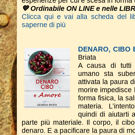
esperienze per cui è scesa in form
💙 Ordinabile ON LINE e nelle LIB
Clicca qui e vai alla scheda del li
saperne di più
DENARO, CIBO
Briata
A causa di tutti 
umano sta suben
attivata la paura d
morire impedisce l
forma fisica, la sa
materia. L’inten
quindi di aiutarti
parte più materiale. Il corpo, il cib
denaro. E a pacificare la paura di m