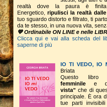
realtà dove la paura è finita
Energetico,
ripulisci la realtà dall
tuo sguardo distorto e filtrato, ti part
da te stesso, in una nuova vita, sen
💙 Ordinabile ON LINE e nelle LIB
Clicca qui e vai alla scheda del li
saperne di più
IO TI VEDO, IO
Briata
Questo libro p
femminile
e 
vista"
che di ques
principale. È ora d
tue parti invisibi