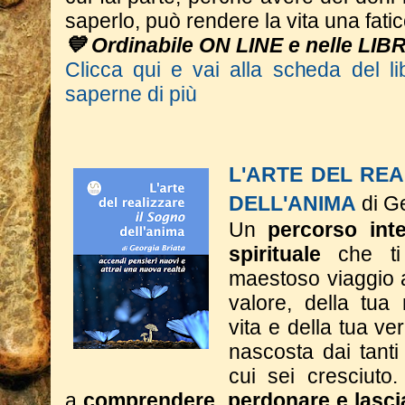
saperlo, può rendere la vita una fatic
💙 Ordinabile ON LINE e nelle LIB
Clicca qui e vai alla scheda del li
saperne di più
L'ARTE DEL REA
DELL'ANIMA
di G
Un
percorso inte
spirituale
che ti
maestoso viaggio a
valore, della tua
vita e della tua ve
nascosta dai tant
cui sei cresciuto.
a
comprendere, perdonare e lasci