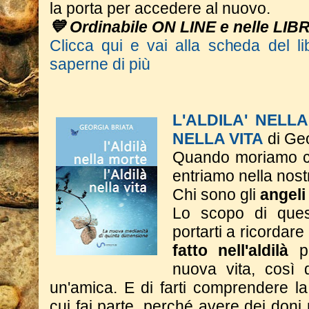
la porta per accedere al nuovo.
💙 Ordinabile ON LINE e nelle LIB
Clicca qui e vai alla scheda del li
saperne di più
L'ALDILA' NELLA
NELLA VITA
di Geo
Quando moriamo ci
entriamo nella nost
Chi sono gli
angeli
Lo scopo di quest
portarti a ricordare 
fatto nell'aldilà
p
nuova vita, così 
un'amica. E di farti comprendere l
cui fai parte, perché avere dei don