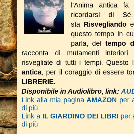
l’Anima antica fa 
ricordarsi di S
sta
Risvegliando
e
questo tempo in cui
parla, del
tempo d
racconta di mutamenti interior
risvegliate di tutti i tempi.
Questo l
antica
, per il coraggio di essere 
LIBRERIE.
Disponibile in Audiolibro, link:
AU
Link alla mia pagina
AMAZON
per 
di più
Link a
IL GIARDINO DEI LIBRI
per 
di più