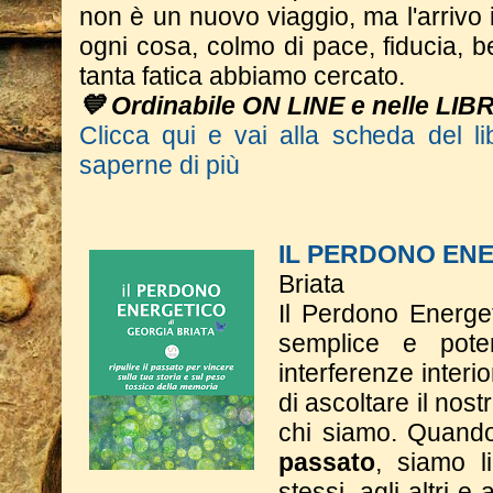
non è un nuovo viaggio, ma l'arrivo 
ogni cosa, colmo di pace, fiducia,
tanta fatica abbiamo cercato.
💙 Ordinabile ON LINE e nelle LIB
Clicca qui e vai alla scheda del li
saperne di più
IL PERDONO EN
Briata
Il Perdono Energe
semplice e poten
interferenze interi
di ascoltare il nost
chi siamo. Quan
passato
, siamo li
stessi, agli altri e