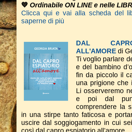
💙
Ordinabile ON LINE e nelle LIB
Clicca qui e vai alla scheda del li
saperne di più
DAL CAPRO
ALL'AMORE
di Ge
Ti voglio parlare d
e del bambino d’o
fin da piccolo il c
una prigione che 
Li osserveremo nel
e poi dal punt
comprendere la s
in una stirpe tanto faticosa e porta
uscire dal soggiogamento in cui se
così dal capro espiatorio all’amore.