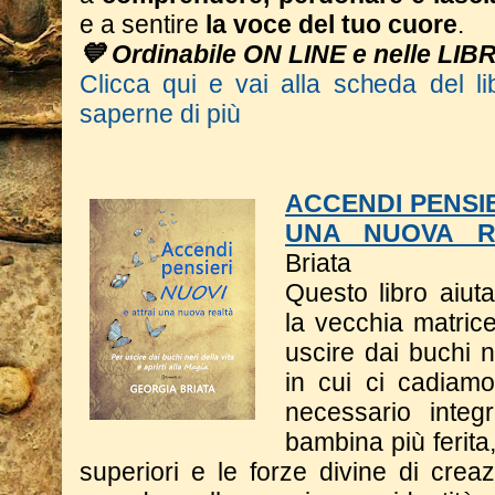
e a sentire
la voce del tuo cuore
.
💙 Ordinabile ON LINE e nelle LIB
Clicca qui e vai alla scheda del li
saperne di più
ACCENDI PENSIE
UNA NUOVA R
Briata
Questo libro a
iut
la vecchia matrice
uscire dai buchi n
in cui ci cadiam
necessario integ
bambina più ferita
superiori e le forze divine di crea