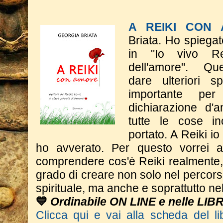
A REIKI CON
Briata.
Ho spiegat
in "Io vivo Rei
dell'amore".
​Q
dare
ulteriori s
importante p
dichiarazione d'a
tutte le cose in
portato. A Reiki i
ho avverato.
​Per questo vorrei 
comprendere cos'è Reiki realmente,
grado di creare non solo nel percor
spirituale, ma anche e soprattutto nel
💙
Ordinabile ON LINE e nelle LIB
Clicca qui e vai alla scheda del li