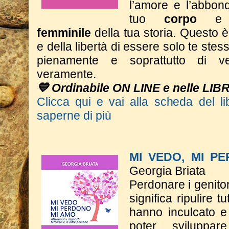
l’amore e l’abbon
tuo
corpo
e
femminile
della tua storia.
Questo è 
e della libertà di essere solo te stess
pienamente e soprattutto di ve
veramente.
💙 Ordinabile ON LINE e nelle LIB
Clicca qui e vai alla scheda del li
saperne di più
MI VEDO, MI P
Georgia Briata
Perdonare i genitor
significa ripulire t
hanno inculcato e
poter sviluppa