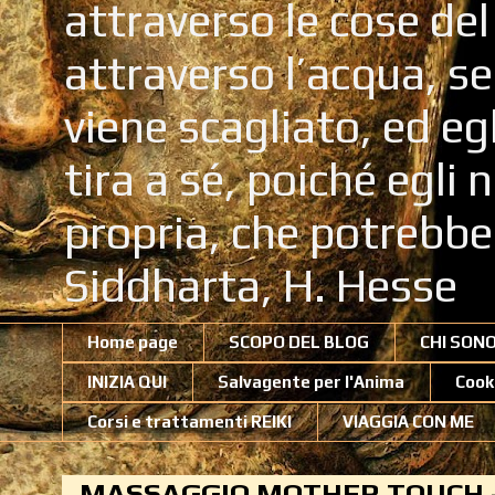
attraverso le cose de
attraverso l’acqua, se
viene scagliato, ed eg
tira a sé, poiché egli
propria, che potrebb
Siddharta, H. Hesse
Home page
SCOPO DEL BLOG
CHI SON
INIZIA QUI
Salvagente per l'Anima
Cook
Corsi e trattamenti REIKI
VIAGGIA CON ME
MASSAGGIO MOTHER TOUCH -