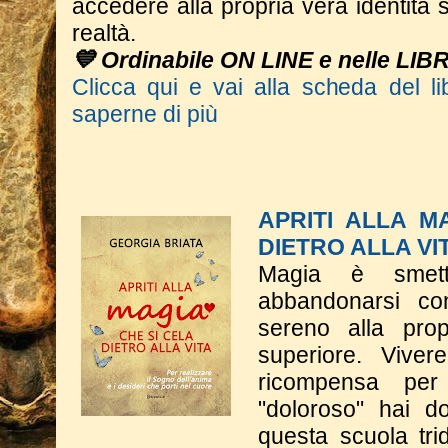
accedere alla propria vera identità s
realtà.
💙 Ordinabile ON LINE e nelle LIB
Clicca qui e vai alla scheda del li
saperne di più
APRITI ALLA M
DIETRO ALLA VI
Magia è smett
abbandonarsi co
sereno alla pro
superiore. Vive
ricompensa per
"doloroso" hai do
questa scuola tri