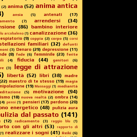
anima antica
anima
(52)
(2)
4)
antenati
(17)
ansia
(5)
arrendersi
(34)
amento
(7)
nsione
(86)
bambino interiore
canalizzazione
(36)
lu arcobaleno
(1)
 espiatorio
(9)
coppia
(2)
corpo
(5)
corsi
stellazioni familiari
(32)
defunti
Denaro
(29)
depressione
(11)
moni
(3)
nde
(8)
femminile
(23)
fede
(6)
ferite
fiducia
(44)
li
(4)
genitori
(6)
legge di attrazione
re
(3)
5)
libertà
(52)
libri
(38)
madre
(22)
maestro di te stesso
(19)
magia
nipolazione
(19)
medianità
Massaggi
(1)
motivazione
(94)
editazione
(5)
sismo
(18)
ombra
(14)
nuova realtà
(2)
pensieri
(17)
perdono
(20)
(4)
pensi
(1)
ono energetico
(48)
pulizia aura
ulizia dal passato
(141)
a
(12)
radicamento
(3)
raggio blu
(1)
rto con gli altri
(53)
rapporto di
realizzare i sogni
(41)
Reiki
(6)
(1)