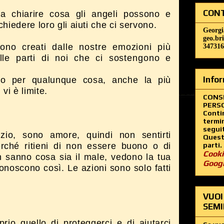
CONT
a chiarire cosa gli angeli possono e
hiedere loro gli aiuti che ci servono.
Georgi
geo.br
sono creati dalle nostre emozioni più
347316
lle parti di noi che ci sostengono e
Infor
oro per qualunque cosa, anche la più
vi è limite.
CONS
PERSO
Contin
termin
segui
zio, sono amore, quindi non sentirti
Questo
rché ritieni di non essere buono o di
parti.
Cooki
 sanno cosa sia il male, vedono la tua
Goog
conoscono così. Le azioni sono solo fatti
VUOI
SEMI
rio quello di proteggerci e di aiutarci