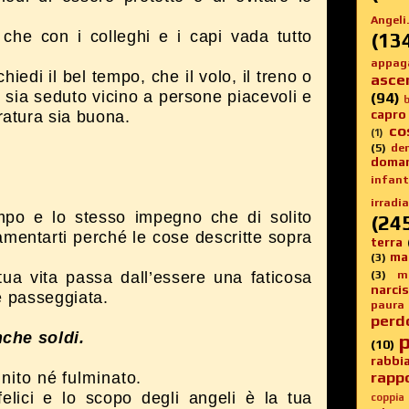
Angeli.
che con i colleghi e i capi vada tutto
(13
appag
iedi il bel tempo, che il volo, il treno o
asce
u sia seduto vicino a persone piacevoli e
(94)
b
capro
atura sia buona.
co
(1)
(5)
de
doma
infanti
irradia
mpo e lo stesso impegno che di solito
(24
lamentarti perché le cose descritte sopra
terra
ma
(3)
(3)
m
tua vita passa dall’essere una faticosa
narci
le passeggiata.
paura
perd
nche soldi.
p
(10)
rabbi
rappo
nito né fulminato.
elici e lo scopo degli angeli è la tua
coppia