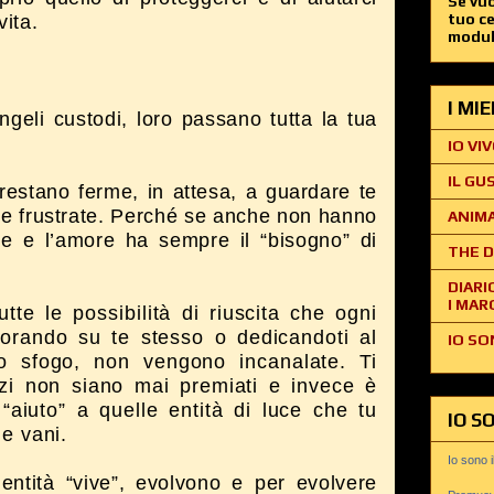
Se vuo
tuo c
vita.
modul
I MI
ngeli custodi, loro passano tutta la tua
IO VIV
IL GU
restano ferme, in attesa, a guardare te
ti e frustrate. Perché se anche non hanno
ANIMA
 e l’amore ha sempre il “bisogno” di
THE D
DIARI
I MAR
utte le possibilità di riuscita che ogni
vorando su te stesso o dedicandoti al
IO SO
 sfogo, non vengono incanalate. Ti
rzi non siano mai premiati e invece è
“aiuto” a quelle entità di luce che tu
IO S
de vani.
Io sono 
entità “vive”, evolvono e per evolvere