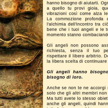
hanno bisogno di aiutarti. Ogni
a quello tu provi gioia, qu
vibrazioni così come alza le
La commozione profonda ch
l'alchimia dell'incontro tra c
bene che i tuoi angeli e le 
momento stanno combaciand
Gli angeli non possono ass
richiesta, senza il tuo p
rispettare il libero arbitrio.
la libera scelta di continuare 
Gli angeli hanno bisogn
bisogno di loro.
Anche se non te ne accorgi n
solo che gli altri membri non
Ma tutti avete lo stesso obiett
anche gli angeli, quindi han