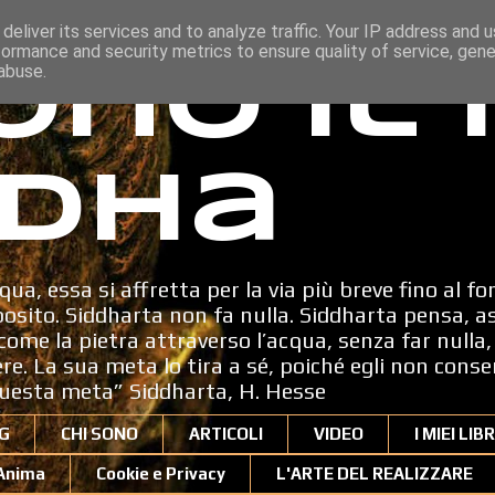
deliver its services and to analyze traffic. Your IP address and 
formance and security metrics to ensure quality of service, gen
ono il
abuse.
dha
qua, essa si affretta per la via più breve fino al fo
sito. Siddharta non fa nulla. Siddharta pensa, a
ome la pietra attraverso l’acqua, senza far nulla, 
dere. La sua meta lo tira a sé, poiché egli non cons
uesta meta” Siddharta, H. Hesse
G
CHI SONO
ARTICOLI
VIDEO
I MIEI LIBR
'Anima
Cookie e Privacy
L'ARTE DEL REALIZZARE