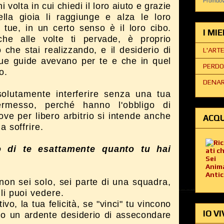
Promuovi
 volta in cui chiedi il loro aiuto e grazie
ella gioia li raggiunge e alza le loro
 tue, in un certo senso è il loro cibo.
I MI
e alle volte ti pervade, è proprio
iò che stai realizzando, e il desiderio di
L'ART
tue guide avevano per te e che in quel
PERDO
o.
DENAR
olutamente interferire senza una tua
ermesso, perché hanno l'obbligo di
 Dove per libero arbitrio si intende anche
ACQU
a soffrire.
o di te esattamente quanto tu hai
on sei solo, sei parte di una squadra,
 li puoi vedere.
ivo, la tua felicità, se "vinci" tu vincono
IO VI
no un ardente desiderio di assecondare