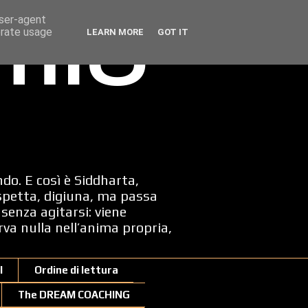
user-agent
erate usage
LEARN MORE
GOT IT
 mio
ndo. E così è Siddharta,
spetta, digiuna, ma passa
senza agitarsi: viene
erva nulla nell’anima propria,
I
Ordine di lettura
The DREAM COACHING