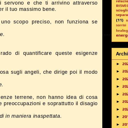
relazi
 ti servono e che ti arrivino attraverso
RISVE
er il tuo massimo bene.
sciogl
separa
(11)
r uno scopo preciso, non funziona se
sorrisi
healing
e.
energe
rado di quantificare queste esigenze
Archi
►
20
►
20
sa sugli angeli, che dirige poi il modo
►
20
e.
►
20
►
20
ienze terrene, non hanno idea di cosa
►
20
te preoccupazioni e soprattutto il disagio
►
20
di in maniera inaspettata.
►
20
►
20