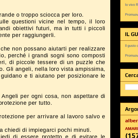
Io vivo 
rande o troppo sciocca per loro.
Promuovi
ulle questioni vicine nel tempo, il loro
i obiettivi futuri, ma in tutti i piccoli
IL G
ente per raggiungerli.
Il gusto 
che non possano aiutarti per realizzare
ario, perché i grandi sogni sono composti
Promuovi
eri, di piccole tessere di un puzzle che
o. Gli angeli, nella loro vista ampissima,
Cerca
i guidano e ti aiutano per posizionare le
li Angeli per ogni cosa, non aspettare di
protezione per tutto.
Argo
rotezione per arrivare al lavoro salvo e
albe
AMAR
 chiedi di impiegarci pochi minuti.
(15
edi di essere protetto e di evitare le