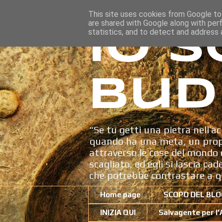
This site uses cookies from Google to 
are shared with Google along with per
Io s
statistics, and to detect and address 
Bud
“Se tu getti una pietra nell’ac
quando ha una meta, un propo
attraverso le cose del mondo c
scagliato, ed egli si lascia ca
che potrebbe contrastare a q
Home page
SCOPO DEL BLO
INIZIA QUI
Salvagente per l