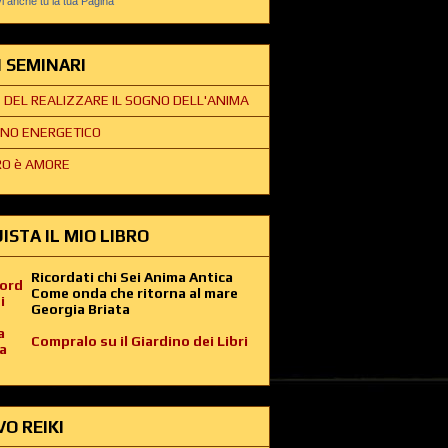
 anche tu la tua Pagina
EI SEMINARI
E DEL REALIZZARE IL SOGNO DELL'ANIMA
NO ENERGETICO
O è AMORE
ISTA IL MIO LIBRO
Ricordati chi Sei Anima Antica
Come onda che ritorna al mare
Georgia Briata
Compralo su il Giardino dei Libri
VO REIKI