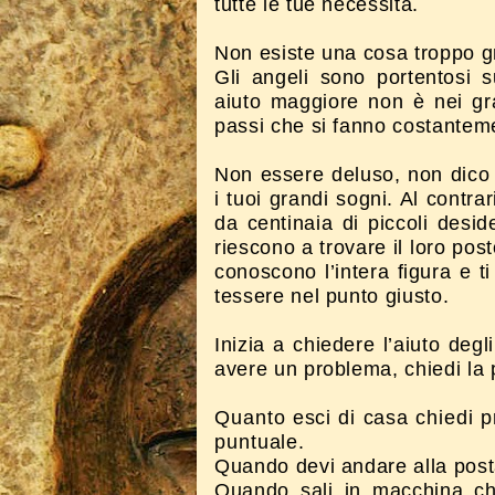
tutte le tue necessità.
Non esiste una cosa troppo g
Gli angeli sono portentosi s
aiuto maggiore non è nei grand
passi che si fanno costantem
Non essere deluso, non dico 
i tuoi grandi sogni. Al contr
da centinaia di piccoli desid
riescono a trovare il loro post
conoscono l’intera figura e t
tessere nel punto giusto.
Inizia a chiedere l’aiuto deg
avere un problema, chiedi la 
Quanto esci di casa chiedi p
puntuale.
Quando devi andare alla posta
Quando sali in macchina chi