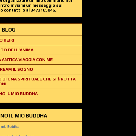
i organizzare un mio seminario nel
entro inviami un messaggio sul
o contatti o al 3473165046.
EI BLOG
O REIKI
STO DELL'ANIMA
 ANTICA VIAGGIA CON ME
REAM IL SOGNO
O DI UNA SPIRITUALE CHE SI è ROTTA
ONI
NO IL MIO BUDDHA
ONO IL MIO BUDDHA
il mio Buddha