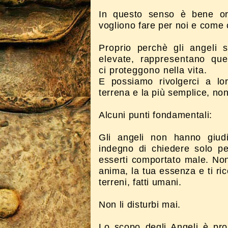
In questo senso è bene or
vogliono fare per noi e come c
Proprio perchè gli angeli 
elevate, rappresentano que
ci proteggono nella vita.
E possiamo rivolgerci a l
terrena e la più semplice, non 
Alcuni punti fondamentali:
Gli angeli non hanno giudi
indegno di chiedere solo pe
esserti comportato male. Non
anima, la tua essenza e ti ri
terreni, fatti umani.
Non li disturbi mai.
Lo scopo degli Angeli è prop