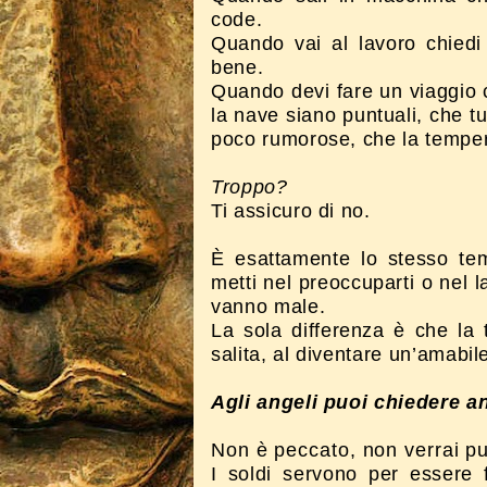
code.
Quando vai al lavoro chiedi 
bene.
Quando devi fare un viaggio ch
la nave siano puntuali, che t
poco rumorose, che la temper
Troppo?
Ti assicuro di no.
È esattamente lo stesso te
metti nel preoccuparti o nel 
vanno male.
La sola differenza è che la 
salita, al diventare un’amabi
Agli angeli puoi chiedere a
Non è peccato, non verrai pu
I soldi servono per essere f