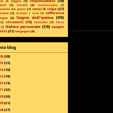
responsabilità
(28)
oni di coppia
(5)
GLIO
(3)
rituale
(6)
sciamanesimo
(1)
sensi di colpa
(27)
imento dei patti
(7)
sofferenza
zione
(2)
sessioni e corsi
(1)
Sogno dell'anima
(99)
sogno
(6)
strumenti
(15)
tecniche
(7)
(1)
theta
Valore personale
(58)
vampiri
(1)
tici
(21)
vergogna
(6)
vio blog
26
(28)
25
(33)
24
(10)
23
(18)
22
(13)
21
(32)
20
(30)
19
(21)
18
(37)