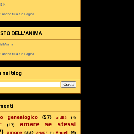
REIKI
 anche tu la tua Pagina
USTO DELL'ANIMA
dell'Anima
 anche tu la tua Pagina
 nel blog
menti
ro genealogico
(57)
aldilà
(4)
amare se stessi
E
(17)
7)
amore
(33)
Angeli
(9)
ANARE
(1)