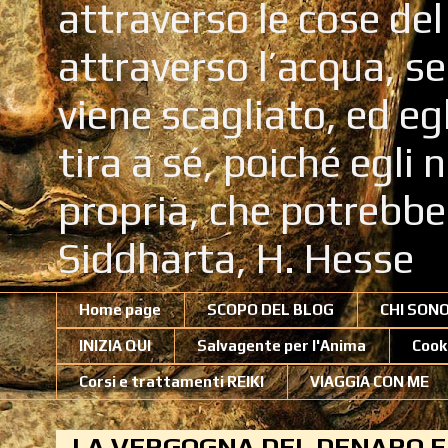
attraverso le cose de
attraverso l’acqua, se
viene scagliato, ed eg
tira a sé, poiché egli
propria, che potrebb
Siddharta, H. Hesse
Home page
SCOPO DEL BLOG
CHI SON
INIZIA QUI
Salvagente per l'Anima
Cook
Corsi e trattamenti REIKI
VIAGGIA CON ME
LA VERGOGNA DEL DENARO E'