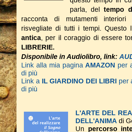
questo tempo in cui
parla, del
tempo d
racconta di mutamenti interior
risvegliate di tutti i tempi.
Questo l
antica
, per il coraggio di essere 
LIBRERIE.
Disponibile in Audiolibro, link:
AU
Link alla mia pagina
AMAZON
per 
di più
Link a
IL GIARDINO DEI LIBRI
per 
di più
L'ARTE DEL RE
DELL'ANIMA
di G
Un
percorso inte