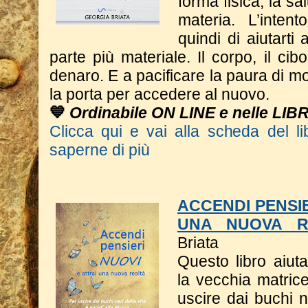
forma fisica, la sa
materia. L’inten
quindi di aiutarti
parte più materiale. Il corpo, il cib
denaro. E a pacificare la paura di m
la porta per accedere al nuovo.
💙
Ordinabile ON LINE e nelle LIB
Clicca qui e vai alla scheda del li
saperne di più
ACCENDI PENSIE
UNA NUOVA R
Briata
Questo libro a
iut
la vecchia matrice
uscire dai buchi n