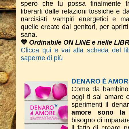
spero che tu possa finalmente tr
liberarti dalle relazioni tossiche e dal
narcisisti, vampiri energetici e m
quelle create dai genitori, per aprir
sana.
💙
Ordinabile ON LINE e nelle LIB
Clicca qui e vai alla scheda del li
saperne di più
DENARO È AMOR
Come da bambino t
oggi ti sai amare 
sperimenti il dena
amore sono la 
bisogno di imparar
il fatto di creare p