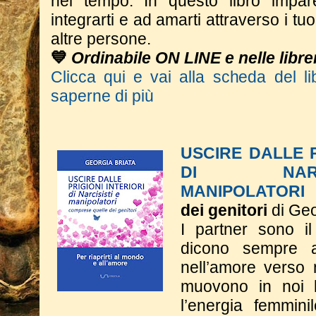
nel tempo.
In questo libro impar
integrarti e ad amarti attraverso i tuoi
altre persone.
💙
Ordinabile ON LINE e nelle librer
Clicca qui e vai alla scheda del li
saperne di più
USCIRE DALLE P
DI NAR
MANIPOLATORI
dei genitori
di Geo
I partner sono il
dicono sempre 
nell’amore verso 
muovono in noi l
l’energia femmini