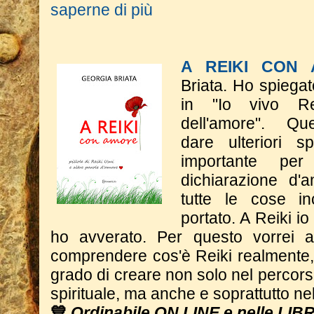
saperne di più
A REIKI CON
Briata.
Ho spiegat
in "Io vivo Rei
dell'amore".
​Q
dare
ulteriori s
importante p
dichiarazione d'a
tutte le cose in
portato. A Reiki i
ho avverato.
​Per questo vorrei 
comprendere cos'è Reiki realmente,
grado di creare non solo nel percor
spirituale, ma anche e soprattutto nel
💙
Ordinabile ON LINE e nelle LIB