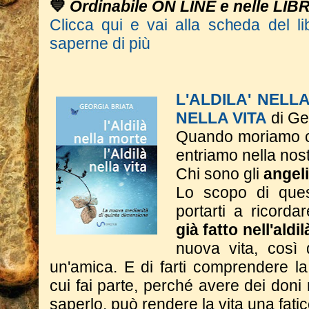
💙
Ordinabile ON LINE e nelle LIB
Clicca qui e vai alla scheda del li
saperne di più
L'ALDILA' NELL
NELLA VITA
di Ge
Quando moriamo c
entriamo nella nos
Chi sono gli
angeli
Lo scopo di ques
portarti a ricorda
già fatto nell'aldi
nuova vita, così
un'amica. E di farti comprendere l
cui fai parte, perché avere dei don
saperlo, può rendere la vita una fatic