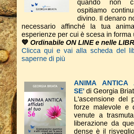
quando non c
ospitiamo contin
divino. Il denaro n
necessario affinché la tua anim
esperienze per cui è scesa in form
💙
Ordinabile ON LINE e nelle LIB
Clicca qui e vai alla scheda del li
saperne di più
ANIMA ANTICA 
SE'
di Georgia Bria
L'ascensione del p
forze malevole e d
venute a trasmutar
liberazione da qu
dense è il risveglio