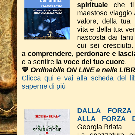
spirituale
che ti
maestoso viaggio a
valore, della tua
vita e della tua ve
nascosta dai tant
cui sei cresciuto.
a
comprendere, perdonare e lasci
e a sentire
la voce del tuo cuore
.
💙
Ordinabile ON LINE e nelle LIB
Clicca qui e vai alla scheda del li
saperne di più
DALLA FORZA 
ALLA FORZA D
Georgia Briata