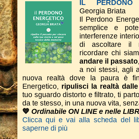
IL PERDONO 
Georgia Briata
Il Perdono Energe
semplice e poten
interferenze interi
di ascoltare il
ricordare chi si
andare il passato
a noi stessi, agli a
nuova realtà dove la paura è fin
Energetico,
ripulisci la realtà dall
tuo sguardo distorto e filtrato, ti part
da te stesso, in una nuova vita, sen
💙
Ordinabile ON LINE e nelle LIB
Clicca qui e vai alla scheda del li
saperne di più