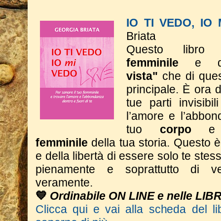
IO TI VEDO, IO
Briata
Questo libro 
femminile
e 
vista"
che di ques
principale. È ora d
tue parti invisibi
l’amore e l’abbon
tuo
corpo
e
femminile
della tua storia.
Questo è 
e della libertà di essere solo te stess
pienamente e soprattutto di ve
veramente.
💙
Ordinabile ON LINE e nelle LIB
Clicca qui e vai alla scheda del li