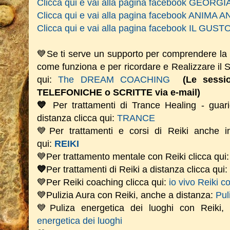
Clicca qui e vai alla pagina facebook GEOR
Clicca qui e vai alla pagina facebook ANIM
Clicca qui e vai alla pagina facebook IL GU
💙Se ti serve un supporto per comprendere la
come funziona e per ricordare e Realizzare il
qui:
The DREAM COACHING
(Le sess
TELEFONICHE o SCRITTE via e-mail)
💙
Per trattamenti di Trance Healing - guari
distanza clicca qui:
TRANCE
💙Per trattamenti e corsi di Reiki anche i
qui:
REIKI
💙Per trattamento mentale con Reiki clicca qui
💙
Per trattamenti di Reiki a distanza clicca qui:
💙Per Reiki coaching
clicca qui:
io vivo Reiki c
💙Pulizia Aura con Reiki, anche a distanza:
Pul
💙Puliza energetica dei luoghi con Reiki
energetica dei luoghi