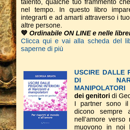
talento, qualche tuo frammento che 
nel tempo.
In questo libro impar
integrarti e ad amarti attraverso i tuoi
altre persone.
💙
Ordinabile ON LINE e nelle librer
Clicca qui e vai alla scheda del li
saperne di più
USCIRE DALLE P
DI NAR
MANIPOLATORI
dei genitori
di Geo
I partner sono il
dicono sempre 
nell’amore verso 
muovono in noi l