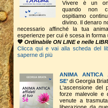
Vivere è un on
quando non c
ospitiamo contin
divino. Il denaro n
necessario affinché la tua anim
esperienze per cui è scesa in form
💙
Ordinabile ON LINE e nelle LIB
Clicca qui e vai alla scheda del li
saperne di più
ANIMA ANTICA 
SE'
di Georgia Bria
L'ascensione del p
forze malevole e d
venute a trasmutar
liberazione da qu