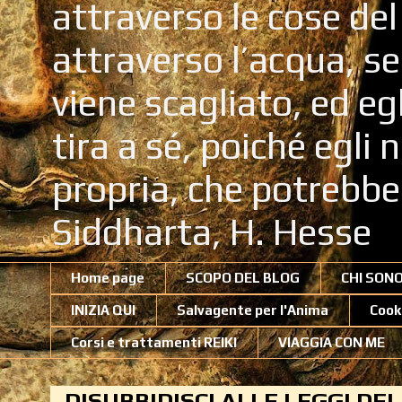
attraverso le cose de
attraverso l’acqua, se
viene scagliato, ed eg
tira a sé, poiché egli
propria, che potrebb
Siddharta, H. Hesse
Home page
SCOPO DEL BLOG
CHI SON
INIZIA QUI
Salvagente per l'Anima
Cook
Corsi e trattamenti REIKI
VIAGGIA CON ME
DISUBBIDISCI ALLE LEGGI DE