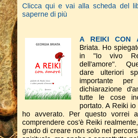
Clicca qui e vai alla scheda del li
saperne di più
A REIKI CON
Briata.
Ho spiegat
in "Io vivo Rei
dell'amore".
​Q
dare
ulteriori s
importante p
dichiarazione d'a
tutte le cose in
portato. A Reiki i
ho avverato.
​Per questo vorrei 
comprendere cos'è Reiki realmente,
grado di creare non solo nel percor