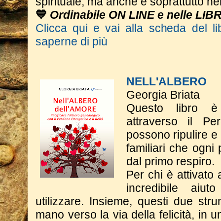
spirituale, ma anche e soprattutto nel
💙
Ordinabile ON LINE e nelle LIB
Clicca qui e vai alla scheda del li
saperne di più
NELL'ALBERO
Georgia Briata
Questo libro è
attraverso il Pe
possono ripulire e
familiari che ogni
dal primo respiro.
Per chi è attivato 
incredibile aiu
utilizzare. Insieme, questi due st
mano verso la via della felicità, in 