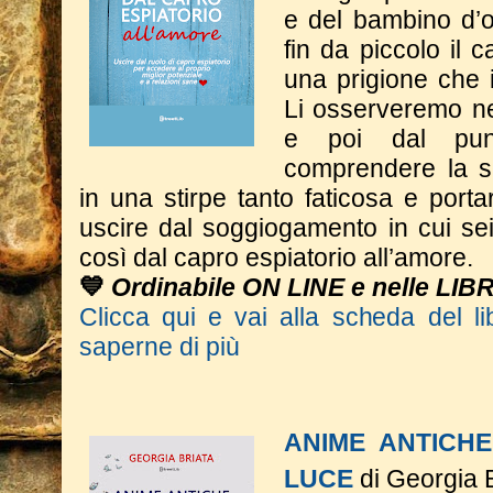
e del bambino d’o
fin da piccolo il c
una prigione che 
Li osserveremo nel
e poi dal punt
comprendere la s
in una stirpe tanto faticosa e porta
uscire dal soggiogamento in cui se
così dal capro espiatorio all’amore.
💙
Ordinabile ON LINE e nelle LIB
Clicca qui e vai alla scheda del li
saperne di più
ANIME ANTICHE
LUCE
di Georgia B