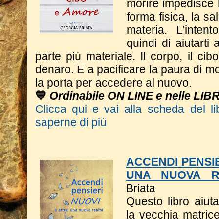
morire impedisce l
forma fisica, la sa
materia. L’inten
quindi di aiutarti
parte più materiale. Il corpo, il cib
denaro. E a pacificare la paura di m
la porta per accedere al nuovo.
💙
Ordinabile ON LINE e nelle LIB
Clicca qui e vai alla scheda del li
saperne di più
ACCENDI PENSIE
UNA NUOVA R
Briata
Questo libro a
iut
la vecchia matrice