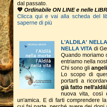
dal passato.
💙
Ordinabile ON LINE e nelle LIB
Clicca qui e vai alla scheda del li
saperne di più
L'ALDILA' NELL
NELLA VITA
di Ge
Quando moriamo c
entriamo nella nos
Chi sono gli
angeli
Lo scopo di ques
portarti a ricorda
già fatto nell'aldi
nuova vita, così
un'amica. E di farti comprendere l
cui fai parte, perché avere dei don