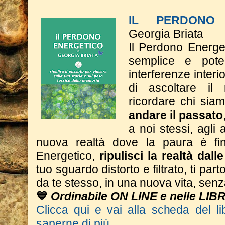
IL PERDONO 
Georgia Briata
Il Perdono Energe
semplice e poten
interferenze interi
di ascoltare il
ricordare chi si
andare il passato
a noi stessi, agli a
nuova realtà dove la paura è fin
Energetico,
ripulisci la realtà dall
tuo sguardo distorto e filtrato, ti part
da te stesso, in una nuova vita, sen
💙
Ordinabile ON LINE e nelle LIB
Clicca qui e vai alla scheda del li
saperne di più