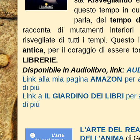
sta
Risvegliando
e
questo tempo in cui
parla, del
tempo d
racconta di mutamenti interior
risvegliate di tutti i tempi.
Questo l
antica
, per il coraggio di essere 
LIBRERIE.
Disponibile in Audiolibro, link:
AU
Link alla mia pagina
AMAZON
per 
di più
Link a
IL GIARDINO DEI LIBRI
per 
di più
L'ARTE DEL RE
DELL'ANIMA
di G