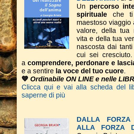
Un
percorso inte
spirituale
che ti
maestoso viaggio a
valore, della tua
vita e della tua ve
nascosta dai tant
cui sei cresciuto.
a
comprendere, perdonare e lasci
e a sentire
la voce del tuo cuore
.
💙
Ordinabile ON LINE e nelle LIB
Clicca qui e vai alla scheda del li
saperne di più
DALLA FORZA 
ALLA FORZA D