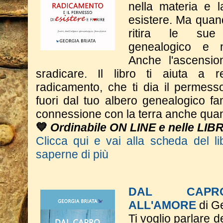
nella materia e 
esistere. Ma quand
ritira le sue 
genealogico e n
Anche l'ascensio
sradicare. Il libro ti aiuta a 
radicamento, che ti dia il permesso
fuori dal tuo albero genealogico fa
connessione con la terra anche quan
💙
Ordinabile ON LINE e nelle LIB
Clicca qui e vai alla scheda del li
saperne di più
DAL CAPRO
ALL'AMORE
di Ge
Ti voglio parlare d