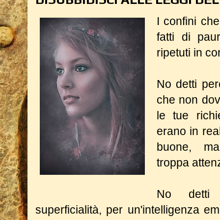
I confini ch
fatti di pa
ripetuti in c
No detti pe
che non dove
le tue rich
erano in rea
buone, ma
troppa atten
No detti
superficialità, per un'intelligenza 