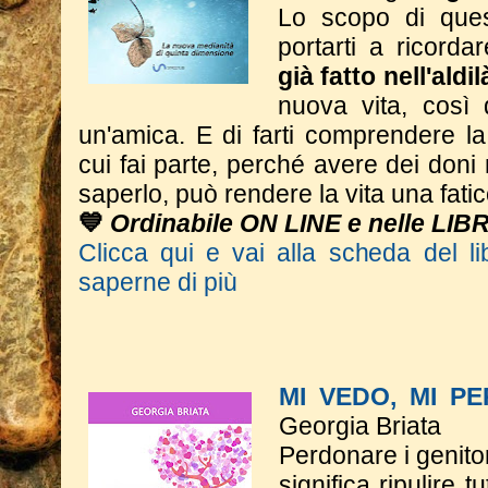
Lo scopo di ques
portarti a ricorda
già fatto nell'aldi
nuova vita, così
un'amica. E di farti comprendere l
cui fai parte, perché avere dei don
saperlo, può rendere la vita una fatic
💙
Ordinabile ON LINE e nelle LIB
Clicca qui e vai alla scheda del li
saperne di più
MI VEDO, MI P
Georgia Briata
Perdonare i genitor
significa ripulire t