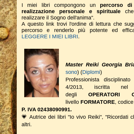
I miei libri compongono un
percorso di 
realizzazione personale e spirituale
che 
realizzare il Sogno dell'anima".
A questo link trovi l'ordine di lettura che su
percorso e renderlo più potente ed effi
LEGGERE I MIEI LIBRI
.
Master Reiki Georgia Bri
sono
) (
Diplomi
)
Professionista disciplinat
4/2013, iscritta nel 
degli
OPERATORI O
livello
FORMATORE
, codice
P. IVA 02438090991.
💗 Autrice dei libri "Io vivo Reiki", "Ricordati 
altri.