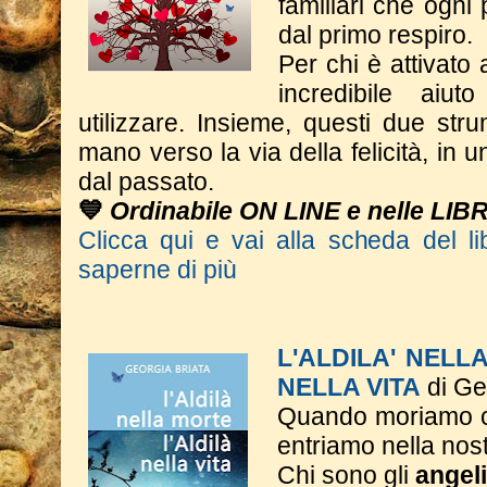
familiari che ogni
dal primo respiro.
Per chi è attivato 
incredibile aiu
utilizzare. Insieme, questi due st
mano verso la via della felicità, in 
dal passato.
💙
Ordinabile ON LINE e nelle LIB
Clicca qui e vai alla scheda del li
saperne di più
L'ALDILA' NELL
NELLA VITA
di Ge
Quando moriamo c
entriamo nella nos
Chi sono gli
angeli