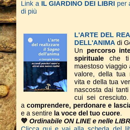
Link a
IL GIARDINO DEI LIBRI
per 
di più
L'ARTE DEL RE
DELL'ANIMA
di G
Un
percorso inte
spirituale
che ti
maestoso viaggio a
valore, della tua
vita e della tua ve
nascosta dai tant
cui sei cresciuto.
a
comprendere, perdonare e lasci
e a sentire
la voce del tuo cuore
.
💙
Ordinabile ON LINE e nelle LIB
Clicca qui e vai alla scheda del li