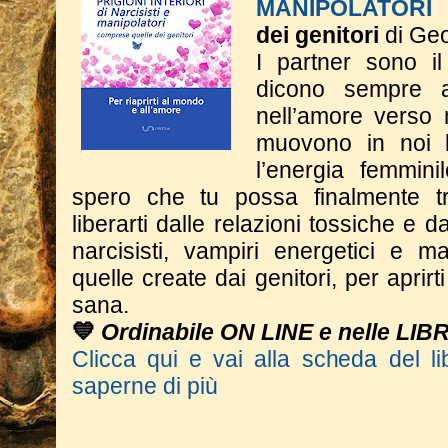
MANIPOLATORI
dei genitori
di Geo
I partner sono il
dicono sempre 
nell’amore verso 
muovono in noi l
l’energia femmini
spero che tu possa finalmente tr
liberarti dalle relazioni tossiche e dal
narcisisti, vampiri energetici e m
quelle create dai genitori, per aprir
sana.
💙
Ordinabile ON LINE e nelle LIB
Clicca qui e vai alla scheda del li
saperne di più