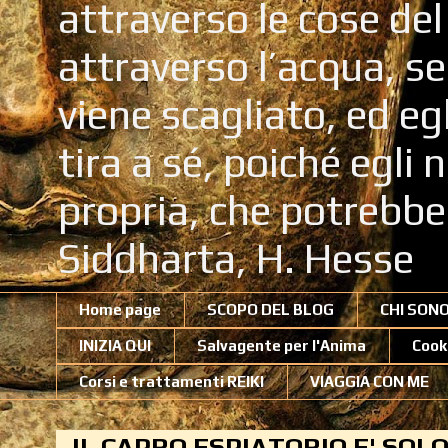
attraverso le cose de
attraverso l’acqua, se
viene scagliato, ed eg
tira a sé, poiché egli
propria, che potrebb
Siddharta, H. Hesse
Home page
SCOPO DEL BLOG
CHI SON
INIZIA QUI
Salvagente per l'Anima
Cook
Corsi e trattamenti REIKI
VIAGGIA CON ME
IL CAPRO ESPIATORIO E' SOL