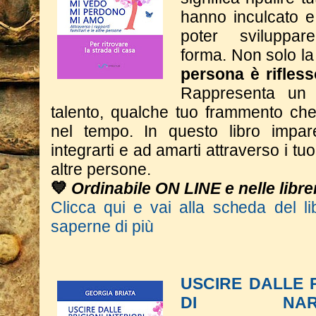
hanno inculcato e
poter sviluppa
forma.
Non solo la
persona è rifless
Rappresenta un 
talento, qualche tuo frammento che 
nel tempo.
In questo libro impar
integrarti e ad amarti attraverso i tuoi
altre persone.
💙
Ordinabile ON LINE e nelle librer
Clicca qui e vai alla scheda del li
saperne di più
USCIRE DALLE P
DI NAR