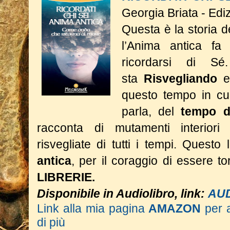
Georgia Briata - Edi
Questa è la storia 
l’Anima antica fa 
ricordarsi di S
sta
Risvegliando
e
questo tempo in cui
parla, del
tempo d
racconta di mutamenti interior
risvegliate di tutti i tempi.
Questo l
antica
, per il coraggio di essere 
LIBRERIE.
Disponibile in Audiolibro, link:
AU
Link alla mia pagina
AMAZON
per 
di più