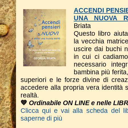
ACCENDI PENSIE
UNA NUOVA R
Briata
Questo libro a
iut
la vecchia matrice
uscire dai buchi n
in cui ci cadiam
necessario integ
bambina più ferita
superiori e le forze divine di crea
accedere alla propria vera identità s
realtà.
💙
Ordinabile ON LINE e nelle LIB
Clicca qui e vai alla scheda del li
saperne di più