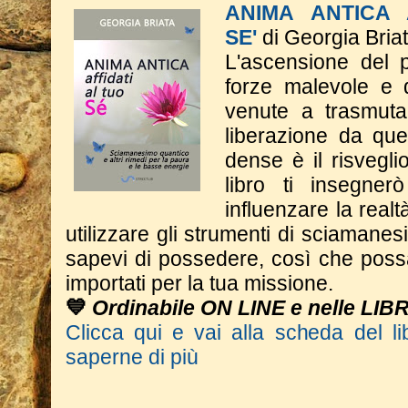
ANIMA ANTICA 
SE'
di Georgia Bria
L'ascensione del p
forze malevole e d
venute a trasmutar
liberazione da qu
dense è il risveglio
libro ti insegne
influenzare la real
utilizzare gli strumenti di sciaman
sapevi di possedere, così che poss
importati per la tua missione.
💙
Ordinabile ON LINE e nelle LIB
Clicca qui e vai alla scheda del li
saperne di più