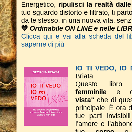
Energetico,
ripulisci la realtà dall
tuo sguardo distorto e filtrato, ti part
da te stesso, in una nuova vita, sen
💙
Ordinabile ON LINE e nelle LIB
Clicca qui e vai alla scheda del li
saperne di più
IO TI VEDO, IO
Briata
Questo libro 
femminile
e 
vista"
che di ques
principale. È ora d
tue parti invisibi
l’amore e l’abbon
tuo
corpo
e