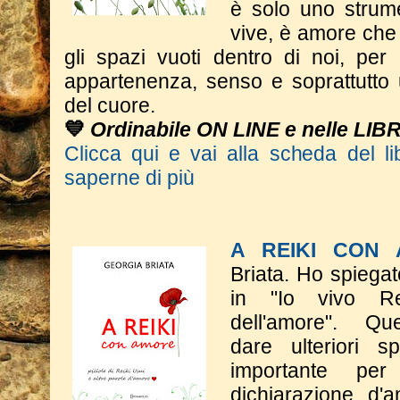
è solo uno strum
vive, è amore che 
gli spazi vuoti dentro di noi, per
appartenenza, senso e soprattutto 
del cuore.
💙
Ordinabile ON LINE e nelle LIB
Clicca qui e vai alla scheda del li
saperne di più
A REIKI CON
Briata.
Ho spiegat
in "Io vivo Rei
dell'amore".
​Q
dare
ulteriori s
importante p
dichiarazione d'a