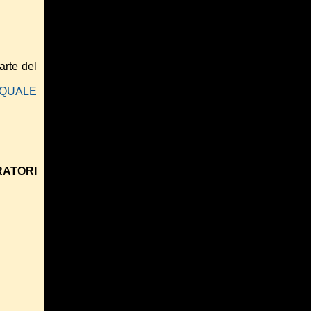
arte del
 QUALE
RATORI