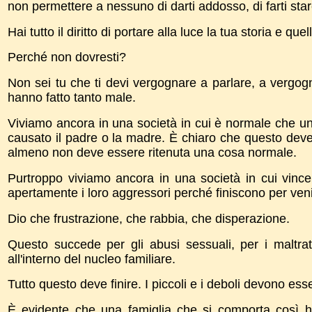
non permettere a nessuno di darti addosso, di farti stare
Hai tutto il diritto di portare alla luce la tua storia e que
Perché non dovresti?
Non sei tu che ti devi vergognare a parlare, a vergogn
hanno fatto tanto male.
Viviamo ancora in una società in cui è normale che una
causato il padre o la madre. È chiaro che questo dev
almeno non deve essere ritenuta una cosa normale.
Purtroppo viviamo ancora in una società in cui vince
apertamente i loro aggressori perché finiscono per veni
Dio che frustrazione, che rabbia, che disperazione.
Questo succede per gli abusi sessuali, per i maltra
all'interno del nucleo familiare.
Tutto questo deve finire. I piccoli e i deboli devono esse
È evidente che una famiglia che si comporta così h