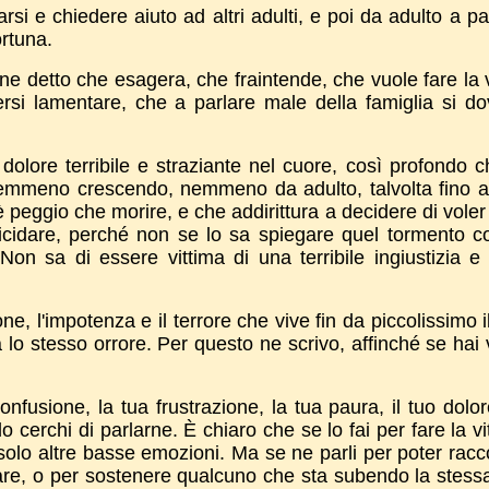
si e chiedere aiuto ad altri adulti, e poi da adulto a pa
ortuna.
iene detto che esagera, che fraintende, che vuole fare la v
rsi lamentare, che a parlare male della famiglia si d
 dolore terribile e straziante nel cuore, così profondo 
emmeno crescendo, nemmeno da adulto, talvolta fino al
è peggio che morire, e che addirittura a decidere di voler
uicidare, perché non se lo sa spiegare quel tormento c
 sa di essere vittima di una terribile ingiustizia e
ne, l'impotenza e il terrore che vive fin da piccolissimo i
 lo stesso orrore. Per questo ne scrivo, affinché se hai 
onfusione, la tua frustrazione, la tua paura, il tuo dolo
o cerchi di parlarne. È chiaro che se lo fai per fare la vi
 solo altre basse emozioni. Ma se ne parli per poter racc
dare, o per sostenere qualcuno che sta subendo la stess