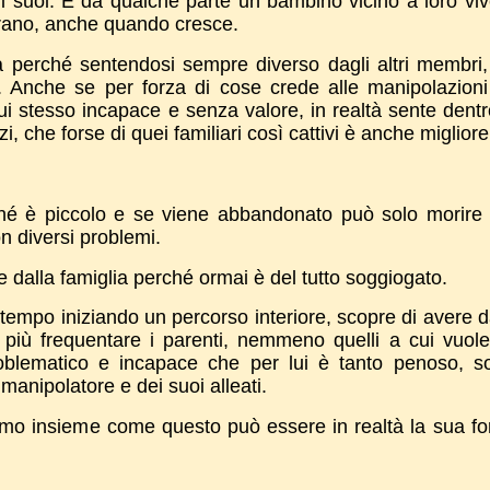
i suoi. E da qualche parte un bambino vicino a loro viv
strano, anche quando cresce.
a perché sentendosi sempre diverso dagli altri membri
 Anche se per forza di cose crede alle manipolazioni
ui stesso incapace e senza valore, in realtà sente dentr
 che forse di quei familiari così cattivi è anche migliore
rché è piccolo e se viene abbandonato può solo morire
on diversi problemi.
 dalla famiglia perché ormai è del tutto soggiogato.
tempo iniziando un percorso interiore, scopre di avere 
r più frequentare i parenti, nemmeno quelli a cui vuol
oblematico e incapace che per lui è tanto penoso, s
manipolatore e dei suoi alleati.
mo insieme come questo può essere in realtà la sua for