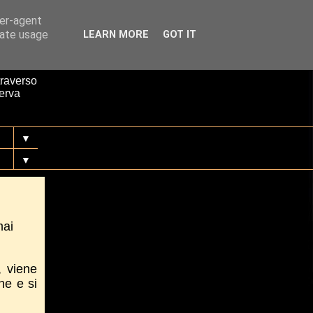
ser-agent
rate usage
LEARN MORE
GOT IT
n
traverso
serva
▼
▼
mai
, viene
ne e si