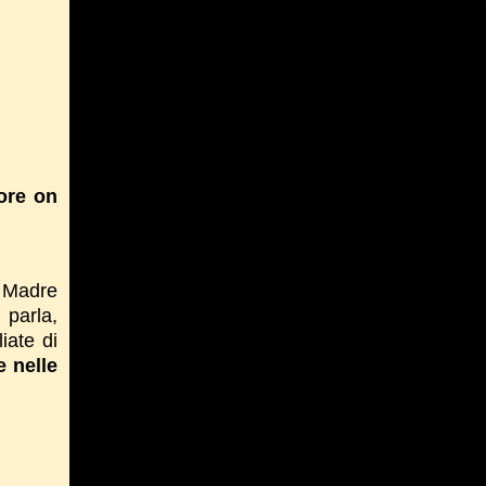
ore on
. Madre
 parla,
iate di
 nelle