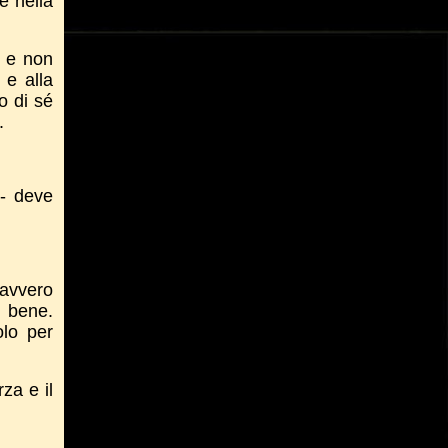
e nella
, e non
 e alla
o di sé
.
 - deve
davvero
e bene.
olo per
za e il