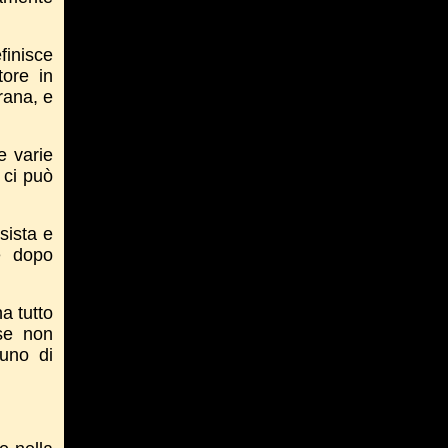
finisce
ore in
rana, e
e varie
 ci può
sista e
e dopo
a tutto
se non
cuno di