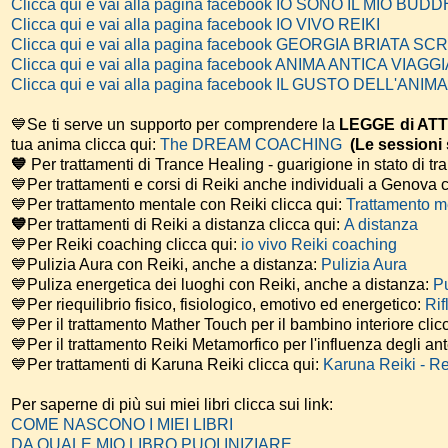
Clicca qui e vai alla pagina facebook IO SONO IL MIO BUD
Clicca qui e vai alla pagina facebook IO VIVO REIKI
Clicca qui e vai alla pagina facebook GEORGIA BRIATA SC
Clicca qui e vai alla pagina facebook ANIMA ANTICA VIAG
Clicca qui e vai alla pagina facebook IL GUSTO DELL'ANIMA
💙Se ti serve un supporto per comprendere la
LEGGE di AT
tua anima
clicca qui:
The DREAM COACHING
(Le session
💙
Per trattamenti di Trance Healing - guarigione in stato di tr
💙Per trattamenti e corsi di Reiki anche individuali a Genova c
💙Per trattamento mentale con Reiki clicca qui:
Trattamento m
💙
Per trattamenti di Reiki a distanza clicca qui:
A distanza
💙Per Reiki coaching
clicca qui:
io vivo Reiki coaching
💙Pulizia Aura con Reiki, anche a distanza:
Pulizia Aura
💙Puliza energetica dei luoghi con Reiki, anche a distanza:
Pu
💙Per riequilibrio fisico, fisiologico, emotivo ed energetico:
Rif
💙Per il trattamento Mather Touch per il bambino interiore clic
💙Per il trattamento Reiki Metamorfico per l'influenza degli ant
💙Per trattamenti di Karuna Reiki clicca qui:
Karuna Reiki - R
Per saperne di più sui miei libri clicca sui link:
COME NASCONO I MIEI LIBRI
DA QUALE MIO LIBRO PUOI INIZIARE