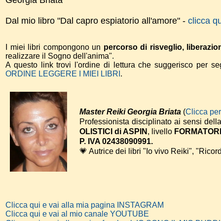
Georgia Briata
Dal mio libro "Dal capro espiatorio all'amore" -
clicca q
I miei libri compongono un
percorso di risveglio, liberazio
realizzare il Sogno dell'anima".
A questo link trovi l'ordine di lettura che suggerisco per 
ORDINE LEGGERE I MIEI LIBRI
.
Master Reiki Georgia Briata
(
Clicca pe
Professionista disciplinato ai sensi dell
OLISTICI di ASPIN
, livello
FORMATOR
P. IVA 02438090991.
💗 Autrice dei libri "Io vivo Reiki", "Ricord
Clicca qui e vai alla mia pagina INSTAGRAM
Clicca qui e vai al mio canale YOUTUBE