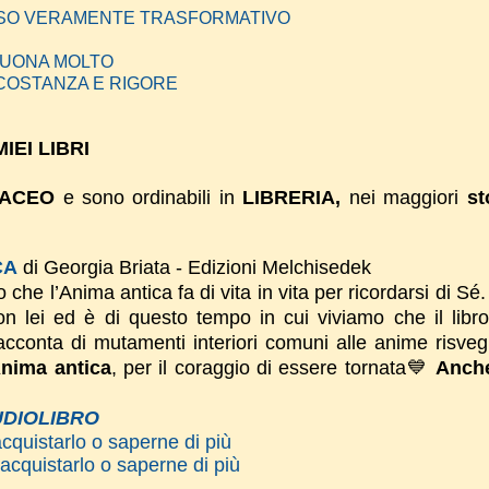
ORSO VERAMENTE TRASFORMATIVO
SUONA MOLTO
 COSTANZA E RIGORE
MIEI LIBRI
TACEO
e sono ordinabili in
LIBRERIA,
nei maggiori
st
CA
di Georgia Briata - Edizioni Melchisedek
che l’Anima antica fa di vita in vita per ricordarsi di Sé
on lei ed è di questo tempo in cui viviamo che il libro
acconta di mutamenti interiori comuni alle anime risvegl
nima antica
, per il coraggio di essere tornata💙
Anche
DIOLIBRO
acquistarlo o saperne di più
acquistarlo o saperne di più