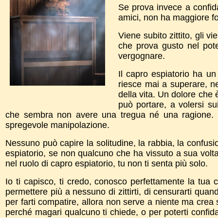
Se prova invece a confidar
amici, non ha maggiore f
Viene subito zittito, gli v
che prova gusto nel pote
vergognare.
Il capro espiatorio ha un
riesce mai a superare, n
della vita. Un dolore che 
può portare, a volersi s
che sembra non avere una tregua né una ragione. Non
spregevole manipolazione.
Nessuno può capire la solitudine, la rabbia, la confusio
espiatorio, se non qualcuno che ha vissuto a sua volta
nel ruolo di capro espiatorio, tu non ti senta più solo.
Io ti capisco, ti credo, conosco perfettamente la tua c
permettere più a nessuno di zittirti, di censurarti quand
per farti compatire, allora non serve a niente ma crea
perché magari qualcuno ti chiede, o per poterti confi