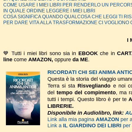
COME USARE I MIEI LIBRI PER RENDERLO UN PERC
IN QUALE ORDINE LEGGERE I MIEI LIBRI
COSA SIGNIFICA QUANDO QUALCOSA CHE LEGGI TI RI
PER DARE VITA ALLA TRASFORMAZIONE CI VOGLIONO
I 
💙 Tutti i miei libri sono sia in
EBOOK
che in
CAR
line
come
AMAZON,
oppure
da ME
.
RICORDATI CHI SEI ANIMA ANTI
Questa è la storia del viaggio umano 
Terra si sta
Risvegliando
e noi c
del
tempo del compimento
, ma r
tutti i tempi.
Questo libro è per te
A
LIBRERIE.
Disponibile in Audiolibro, link:
AU
Link alla mia pagina
AMAZON
per 
Link a
IL GIARDINO DEI LIBRI
per 