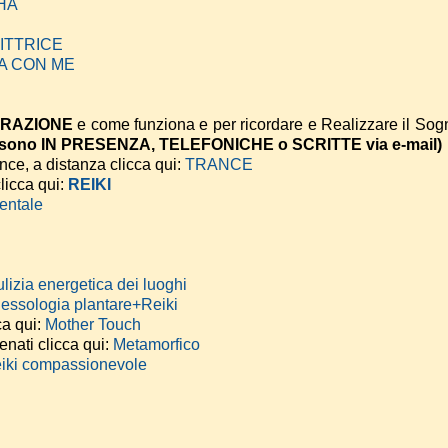
DHA
RITTRICE
GIA CON ME
TRAZIONE
e come funziona e per ricordare e Realizzare il Sog
i sono IN PRESENZA, TELEFONICHE o SCRITTE via e-mail)
ance, a distanza clicca qui:
TRANCE
licca qui:
REIKI
entale
lizia energetica dei luoghi
lessologia plantare+Reiki
ca qui:
Mother Touch
enati clicca qui:
Metamorfico
eiki compassionevole