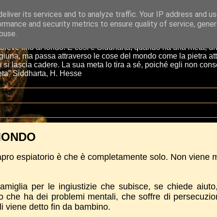
eliver its services and to analyze traffic. Your IP address and u
ormance and security metrics to ensure quality of service, gene
buse.
più breve fino al fondo. E così è Siddharta, quando ha una meta, u
igiuna, ma passa attraverso le cose del mondo come la pietra at
li si lascia cadere. La sua meta lo tira a sé, poiché egli non con
eta” Siddharta, H. Hesse
 MONDO
apro espiatorio è che è completamente solo. Non viene 
 famiglia per le ingiustizie che subisce, se chiede aiuto
to che ha dei problemi mentali, che soffre di persecuzio
i viene detto fin da bambino.