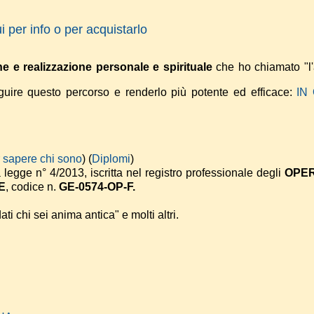
ui per info o per acquistarlo
ne e realizzazione personale e spirituale
che ho chiamato "l'
seguire questo percorso e renderlo più potente ed efficace:
IN
r sapere chi sono
) (
Diplomi
)
a legge n° 4/2013, iscritta nel registro professionale degli
OPE
E
, codice n.
GE-0574-OP-F.
ati chi sei anima antica" e molti altri.