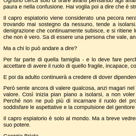
Ognuno cerca solo di tirare avanti pensando agli affar
paura e nella confusione. Hai voglia poi a dire che è 
Il capro espiatorio viene considerato una pecora ner
trovando mai sostegno da nessuno, tende a isolarsi.
denigrazione che continuamente subisce, e si ritiene l
che non è vero. Sa di essere una persona che vale, anzi,
Ma a chi lo può andare a dire?
Per far parte di quella famiglia - e lo deve fare pe
accettare di avere il ruolo di quello fragile, incapace, c
E poi da adulto continuerà a credere di dover dipendere
Però sente ancora di valere qualcosa, anzi magari nel 
valore. Così inizia pian piano a isolarsi, a non vole
Perché non ne può più di incarnare il ruolo del pr
soddisfare le aspettative e la compulsione del genitore 
Il capro espiatorio è solo al mondo. Ma a breve vedre
suo potere.