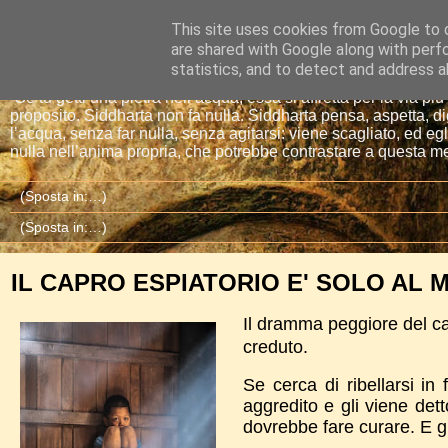
This site uses cookies from Google to d
Io sono il mio Buddha
are shared with Google along with perf
statistics, and to detect and address a
“Se tu getti una pietra nell’acqua, essa si affretta per la via 
proposito. Siddharta non fa nulla. Siddharta pensa, aspetta, d
l’acqua, senza far nulla, senza agitarsi: viene scagliato, ed eg
nulla nell’anima propria, che potrebbe contrastare a questa m
IL CAPRO ESPIATORIO E' SOLO AL
Il dramma peggiore del c
creduto.
Se cerca di ribellarsi in
aggredito e gli viene det
dovrebbe fare curare. E gl