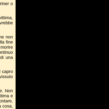
rtner o
ittima,
ovrebbe
che non
la fine
 morire
ontinuo
 di una
l capro
vissuto
re. Non
ttima e
ontare,
a cosa,