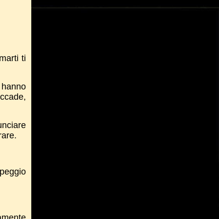
arti ti
e hanno
accade,
unciare
rare.
 peggio
camente