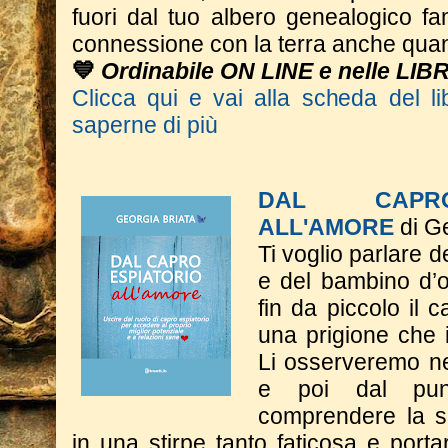
fuori dal tuo albero genealogico fa
connessione con la terra anche quan
💙
Ordinabile ON LINE e nelle LIB
Clicca qui e vai alla scheda del li
saperne di più
DAL CAPRO
ALL'AMORE
di Ge
Ti voglio parlare d
e del bambino d’o
fin da piccolo il c
una prigione che 
Li osserveremo nel
e poi dal punt
comprendere la s
in una stirpe tanto faticosa e porta