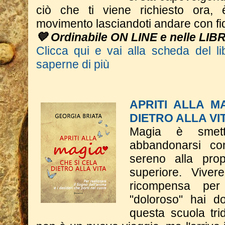
ciò che ti viene richiesto ora, 
movimento lasciandoti andare con fi
💙 Ordinabile ON LINE e nelle LIB
Clicca qui e vai alla scheda del li
saperne di più
APRITI ALLA M
DIETRO ALLA VI
Magia è smett
abbandonarsi co
sereno alla pro
superiore. Vive
ricompensa per
"doloroso" hai do
questa scuola tri