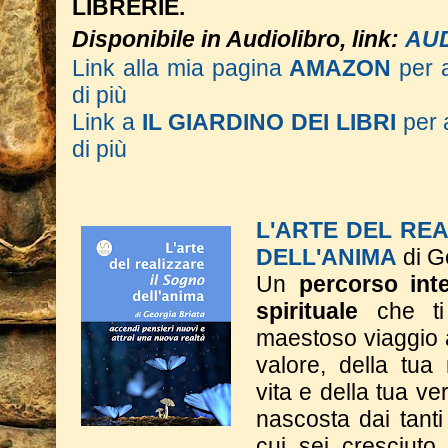
LIBRERIE.
Disponibile in Audiolibro, link:
AU
Link alla mia pagina
AMAZON
per 
di più
Link a
IL GIARDINO DEI LIBRI
per 
di più
L'ARTE DEL RE
DELL'ANIMA
di G
Un
percorso inte
spirituale
che ti
maestoso viaggio a
valore, della tua
vita e della tua ve
nascosta dai tant
cui sei cresciuto.