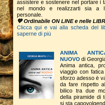
assistere e sostenere nel portare i t
nel mondo e realizzarti sia a li
personale.
💙 Ordinabile ON LINE e nelle LIB
Clicca qui e vai alla scheda del li
saperne di più
ANIMA ANTI
NUOVO
di Georgia
Anima antica, pr
viaggio con fatic
sforzo adesso è va
da fare rispetto a
bilico tra due mo
della piramide di
si sta capovolgend