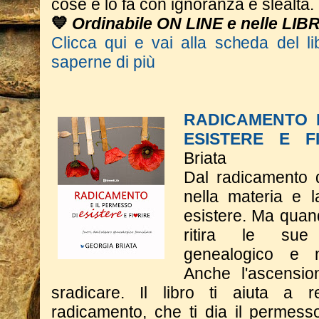
cose e lo fa con ignoranza e slealtà.
💙
Ordinabile ON LINE e nelle LIB
Clicca qui e vai alla scheda del li
saperne di più
RADICAMENTO 
ESISTERE E F
Briata
Dal radicamento 
nella materia e 
esistere. Ma quand
ritira le sue 
genealogico e n
Anche l'ascensio
sradicare. Il libro ti aiuta a 
radicamento, che ti dia il permesso