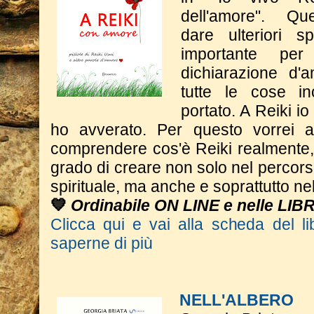
dell'amore".
​Q
dare
ulteriori s
importante p
dichiarazione d'a
tutte le cose in
portato. A Reiki i
ho avverato.
​Per questo vorrei 
comprendere cos'è Reiki realmente,
grado di creare non solo nel percor
spirituale, ma anche e soprattutto nel
💙
Ordinabile ON LINE e nelle LIB
Clicca qui e vai alla scheda del li
saperne di più
NELL'ALBERO