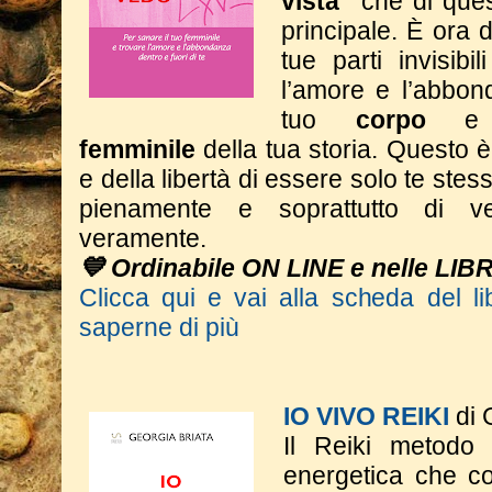
vista"
che di ques
principale. È ora d
tue parti invisibi
l’amore e l’abbon
tuo
corpo
e
femminile
della tua storia.
Questo è 
e della libertà di essere solo te stess
pienamente e soprattutto di ve
veramente.
💙 Ordinabile ON LINE e nelle LIB
Clicca qui e vai alla scheda del li
saperne di più
IO VIVO REIKI
di 
Il Reiki metodo
energetica che co