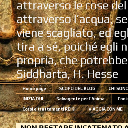
attraverso le cose de
attraverso l’acqua, se
viene scagliato, ed eg
tira a sé, poiché egli
propria, che potrebb
Siddharta, H. Hesse
Home page
SCOPO DEL BLOG
CHI SON
INIZIA QUI
Salvagente per l'Anima
Cook
Corsi e trattamenti REIKI
VIAGGIA CON ME
NON RESTARE INCATENATO A