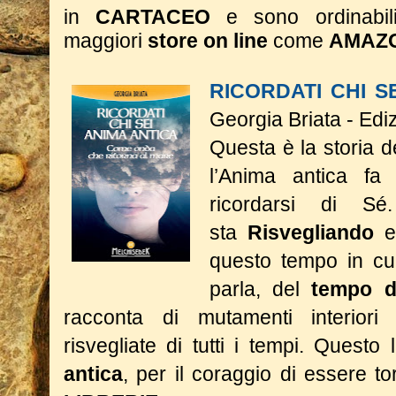
in
CARTACEO
e sono ordinabil
maggiori
store on line
come
AMAZ
RICORDATI CHI S
Georgia Briata - Edi
Questa è la storia 
l’Anima antica fa 
ricordarsi di S
sta
Risvegliando
e
questo tempo in cui
parla, del
tempo d
racconta di mutamenti interior
risvegliate di tutti i tempi.
Questo l
antica
, per il coraggio di essere 