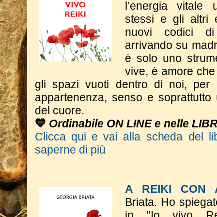
l’energia vitale
stessi e gli altri
nuovi codici d
arrivando su madr
è solo uno strum
vive, è amore che 
gli spazi vuoti dentro di noi, per
appartenenza, senso e soprattutto 
del cuore.
💙
Ordinabile ON LINE e nelle LIB
Clicca qui e vai alla scheda del li
saperne di più
A REIKI CON
Briata.
Ho spiegat
in "Io vivo Rei