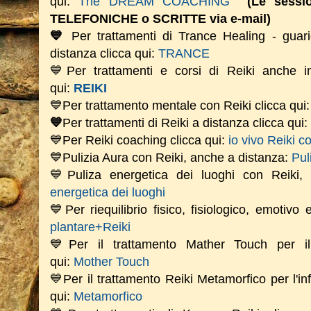
qui:
The DREAM COACHING
(Le sess
TELEFONICHE o SCRITTE via e-mail)
💙
Per trattamenti di Trance Healing - guari
distanza clicca qui:
TRANCE
💙Per trattamenti e corsi di Reiki anche i
qui:
REIKI
💙Per trattamento mentale con Reiki clicca qui
💙
Per trattamenti di Reiki a distanza clicca qui:
💙Per Reiki coaching
clicca qui:
io vivo Reiki c
💙Pulizia Aura con Reiki, anche a distanza:
Pul
💙Puliza energetica dei luoghi con Reiki
energetica dei luoghi
💙Per riequilibrio fisico, fisiologico, emotivo
plantare+Reiki
💙Per il trattamento Mather Touch per il 
qui:
Mother Touch
💙Per il trattamento Reiki Metamorfico per l'in
qui:
Metamorfico