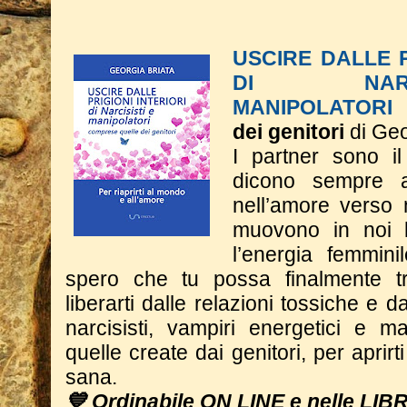
USCIRE DALLE P
DI NAR
MANIPOLATORI
dei genitori
di Geo
I partner sono il
dicono sempre 
nell’amore verso 
muovono in noi l
l’energia femmini
spero che tu possa finalmente tr
liberarti dalle relazioni tossiche e dal
narcisisti, vampiri energetici e m
quelle create dai genitori, per aprir
sana.
💙 Ordinabile ON LINE e nelle LIB