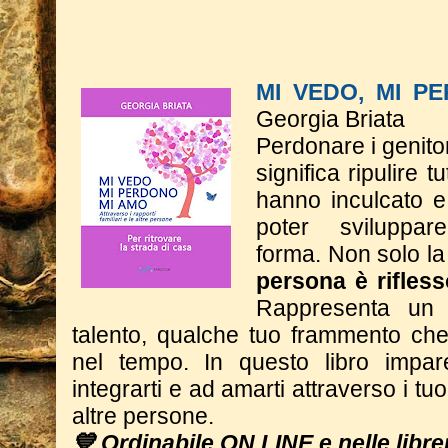
MI VEDO, MI P
Georgia Briata
Perdonare i genitor
significa ripulire t
hanno inculcato e
poter sviluppa
forma.
Non solo la
persona è rifless
Rappresenta un 
talento, qualche tuo frammento che 
nel tempo.
In questo libro impar
integrarti e ad amarti attraverso i tuoi
altre persone.
💙 Ordinabile ON LINE e nelle librer