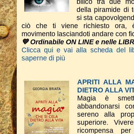
bilico tra due mo
della piramide di
si sta capovolgend
ciò che ti viene richiesto ora, 
movimento lasciandoti andare con fi
💙 Ordinabile ON LINE e nelle LIB
Clicca qui e vai alla scheda del li
saperne di più
APRITI ALLA M
DIETRO ALLA VI
Magia è smett
abbandonarsi co
sereno alla pro
superiore. Vive
ricompensa per