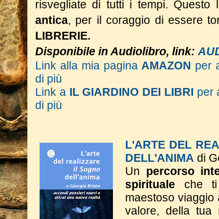
risvegliate di tutti i tempi.
Questo l
antica
, per il coraggio di essere 
LIBRERIE.
Disponibile in Audiolibro, link:
AU
Link alla mia pagina
AMAZON
per 
di più
Link a
IL GIARDINO DEI LIBRI
per 
di più
L'ARTE DEL RE
DELL'ANIMA
di G
Un
percorso inte
spirituale
che ti
maestoso viaggio a
valore, della tua