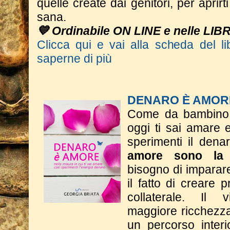
quelle create dai genitori, per aprir
sana.
💙 Ordinabile ON LINE e nelle LIB
Clicca qui e vai alla scheda del li
saperne di più
DENARO È AMOR
Come da bambino t
oggi ti sai amare 
sperimenti il dena
amore sono la 
bisogno di imparar
il fatto di creare p
collaterale. Il
maggiore ricchezza 
un percorso interi