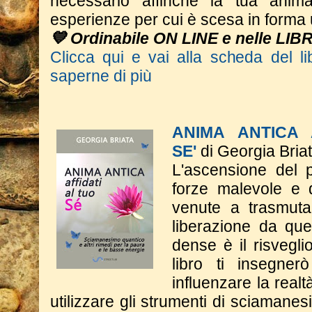
necessario affinché la tua anim
esperienze per cui è scesa in form
💙 Ordinabile ON LINE e nelle LIB
Clicca qui e vai alla scheda del li
saperne di più
ANIMA ANTICA 
SE'
di Georgia Bria
L'ascensione del p
forze malevole e d
venute a trasmutar
liberazione da qu
dense è il risveglio
libro ti insegne
influenzare la real
utilizzare gli strumenti di sciaman