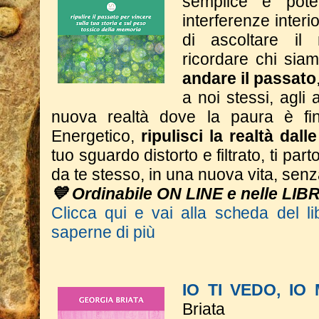
semplice e poten
interferenze interi
di ascoltare il
ricordare chi si
andare il passato
a noi stessi, agli a
nuova realtà dove la paura è fin
Energetico,
ripulisci la realtà dall
tuo sguardo distorto e filtrato, ti part
da te stesso, in una nuova vita, sen
💙 Ordinabile ON LINE e nelle LIB
Clicca qui e vai alla scheda del li
saperne di più
IO TI VEDO, IO
Briata