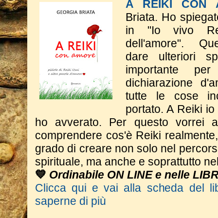
A REIKI CON
Briata.
Ho spiegat
in "Io vivo Rei
dell'amore".
​Q
dare
ulteriori s
importante p
dichiarazione d'a
tutte le cose in
portato. A Reiki i
ho avverato.
​Per questo vorrei 
comprendere cos'è Reiki realmente,
grado di creare non solo nel percor
spirituale, ma anche e soprattutto nel
💙
Ordinabile ON LINE e nelle LIB
Clicca qui e vai alla scheda del li
saperne di più