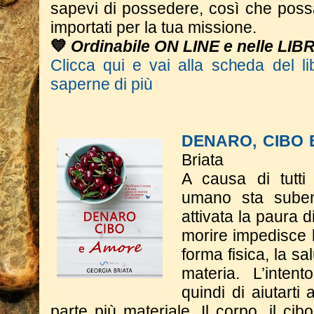
sapevi di possedere, così che poss
importati per la tua missione.
💙
Ordinabile ON LINE e nelle LIB
Clicca qui e vai alla scheda del li
saperne di più
DENARO, CIBO
Briata
A causa di tutti 
umano sta suben
attivata la paura d
morire impedisce l
forma fisica, la sa
materia. L’inten
quindi di aiutarti
parte più materiale. Il corpo, il cib