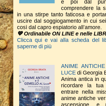
e poi dal punt
comprendere la s
in una stirpe tanto faticosa e porta
uscire dal soggiogamento in cui se
così dal capro espiatorio all’amore.
💙 Ordinabile ON LINE e nelle LIB
Clicca qui e vai alla scheda del li
saperne di più
ANIME ANTICHE
LUCE
di Georgia B
Anima antica in que
ricordare la tu
entrare nella m
anime antiche vers
ascensione, e 