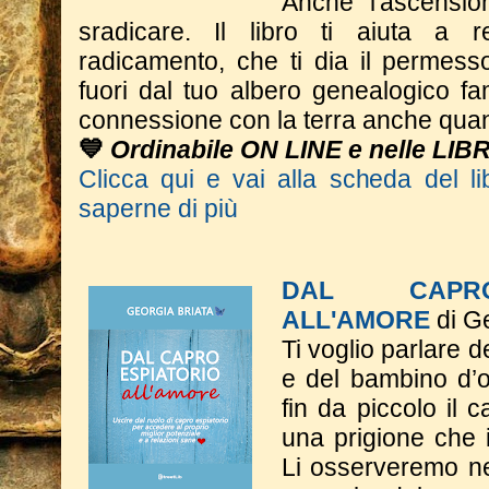
Anche l'ascensio
sradicare. Il libro ti aiuta a 
radicamento, che ti dia il permesso
fuori dal tuo albero genealogico fa
connessione con la terra anche quan
💙
Ordinabile ON LINE e nelle LIB
Clicca qui e vai alla scheda del li
saperne di più
DAL CAPRO
ALL'AMORE
di Ge
Ti voglio parlare d
e del bambino d’o
fin da piccolo il c
una prigione che 
Li osserveremo nel