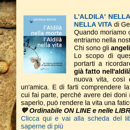
L'ALDILA' NELL
NELLA VITA
di Ge
Quando moriamo c
entriamo nella nos
Chi sono gli
angeli
Lo scopo di ques
portarti a ricorda
già fatto nell'aldi
nuova vita, così
un'amica. E di farti comprendere l
cui fai parte, perché avere dei don
saperlo, può rendere la vita una fatic
💙 Ordinabile ON LINE e nelle LIB
Clicca qui e vai alla scheda del li
saperne di più