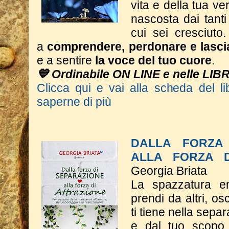
vita e della tua ve
nascosta dai tant
cui sei cresciuto.
a
comprendere, perdonare e lasci
e a sentire
la voce del tuo cuore
.
💙 Ordinabile ON LINE e nelle LIB
Clicca qui e vai alla scheda del li
saperne di più
DALLA FORZA 
ALLA FORZA D
Georgia Briata
La spazzatura e
prendi da altri, o
ti tiene nella sepa
e dal tuo scopo 