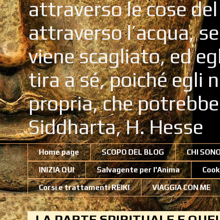
attraverso le cose de
attraverso l’acqua, se
viene scagliato, ed eg
tira a sé, poiché egli
propria, che potrebb
Siddharta, H. Hesse
Home page
SCOPO DEL BLOG
CHI SON
INIZIA QUI
Salvagente per l'Anima
Cook
Corsi e trattamenti REIKI
VIAGGIA CON ME
LA PARTE SPIRITUALE E QU