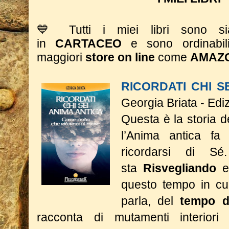
💙 Tutti i miei libri sono 
in
CARTACEO
e sono ordinabil
maggiori
store on line
come
AMAZ
RICORDATI CHI S
Georgia Briata - Edi
Questa è la storia 
l’Anima antica fa 
ricordarsi di S
sta
Risvegliando
e
questo tempo in cui
parla, del
tempo d
racconta di mutamenti interior