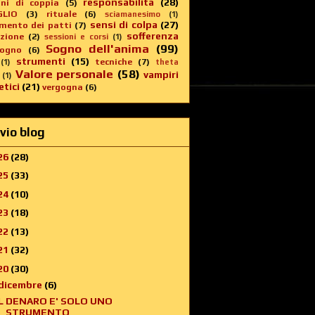
responsabilità
(28)
oni di coppia
(5)
GLIO
(3)
rituale
(6)
sciamanesimo
(1)
sensi di colpa
(27)
imento dei patti
(7)
sofferenza
zione
(2)
sessioni e corsi
(1)
Sogno dell'anima
(99)
sogno
(6)
strumenti
(15)
tecniche
(7)
(1)
theta
Valore personale
(58)
vampiri
(1)
tici
(21)
vergogna
(6)
vio blog
26
(28)
25
(33)
24
(10)
23
(18)
22
(13)
21
(32)
20
(30)
dicembre
(6)
IL DENARO E' SOLO UNO
STRUMENTO