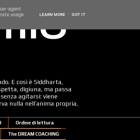
user-agent
erate usage
LEARN MORE
GOT IT
 mio
ndo. E così è Siddharta,
spetta, digiuna, ma passa
senza agitarsi: viene
erva nulla nell’anima propria,
I
Ordine di lettura
The DREAM COACHING