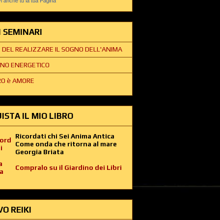
 anche tu la tua Pagina
EI SEMINARI
E DEL REALIZZARE IL SOGNO DELL'ANIMA
NO ENERGETICO
O è AMORE
ISTA IL MIO LIBRO
Ricordati chi Sei Anima Antica
Come onda che ritorna al mare
Georgia Briata
Compralo su il Giardino dei Libri
VO REIKI