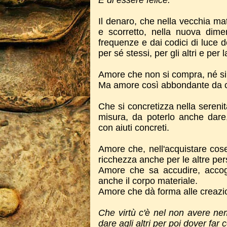
E di essere felice.
Il denaro, che nella vecchia ma
e scorretto, nella nuova dim
frequenze e dai codici di luce d
per sé stessi, per gli altri e per l
Amore che non si compra, né s
Ma amore così abbondante da c
Che si concretizza nella serenit
misura, da poterlo anche dare,
con aiuti concreti.
Amore che, nell'acquistare cos
ricchezza anche per le altre pe
Amore che sa accudire, accogli
anche il corpo materiale.
Amore che dà forma alle creazio
Che virtù c'è nel non avere ne
dare agli altri per poi dover far