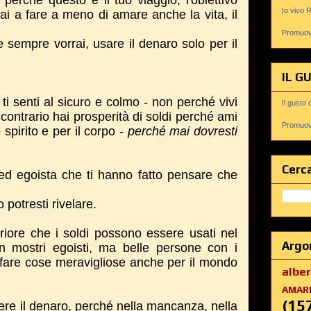
erché questo è il tuo viaggio, l'obiettivo
Io vivo 
irai a fare a meno di amare anche la vita, il
Promuovi
sempre vorrai, usare il denaro solo per il
IL G
 ti senti al sicuro e colmo - non perché vivi
Il gusto 
 contrario hai prosperità di soldi perché ami
Promuovi
 spirito e per il corpo -
perché mai dovresti
Cerca
ed egoista che ti hanno fatto pensare che
 potresti rivelare.
riore che i soldi possono essere usati nel
Argo
 mostri egoisti, ma belle persone con i
r fare cose meravigliose anche per il mondo
albe
AMAR
(15
re il denaro, perché nella mancanza, nella