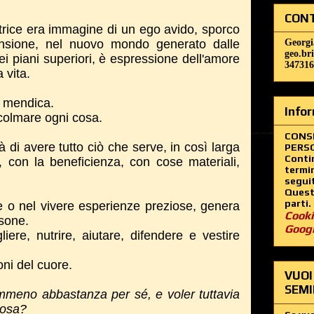
CONT
trice era immagine di un ego avido, sporco
ensione, nel nuovo mondo generato dalle
Georgi
geo.br
ei piani superiori, è espressione dell'amore
347316
a vita.
i mendica.
Infor
olmare ogni cosa.
CONS
à di avere tutto ciò che serve, in così larga
PERSO
Contin
 con la beneficienza, con cose materiali,
termin
segui
Questo
parti.
e o nel vivere esperienze preziose, genera
Cooki
rsone.
Goog
ere, nutrire, aiutare, difendere e vestire
ni del cuore.
VUOI
SEMI
mmeno abbastanza per sé, e voler tuttavia
 cosa?