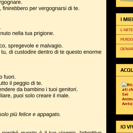
Promuovi
ergognare.
i, finirebbero per vergognarsi di te.
I MI
.
L'ART
nuto nella tua prigione.
PERDO
ico, spregevole e malvagio.
DENAR
lo tu, di custodire dentro di te questo enorme
ACQU
o fuori.
to il peggio di te.
endere da bambino i tuoi genitori.
iare, puoi solo creare il male.
solo più felice e appagato.
IO VI