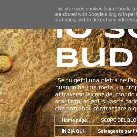
This site uses cookies from Google to 
are shared with Google along with per
Io s
statistics, and to detect and address 
Bud
“Se tu getti una pietra nell’ac
quando ha una meta, un propo
attraverso le cose del mondo c
scagliato, ed egli si lascia ca
che potrebbe contrastare a q
Home page
SCOPO DEL BLO
INIZIA QUI
Salvagente per l