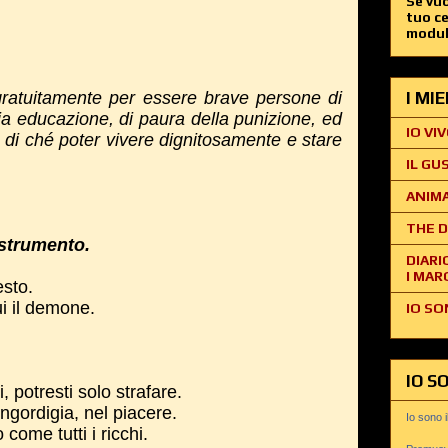
Se vuo
tuo c
modul
I MI
 gratuitamente per essere brave persone di
ia educazione, di paura della punizione, ed
IO VIV
 di ché poter vivere dignitosamente e stare
IL GU
ANIMA
THE D
 strumento.
DIARI
I MAR
sto.
ui il demone.
IO SO
IO S
, potresti solo strafare.
'ingordigia, nel piacere.
Io sono 
come tutti i ricchi.