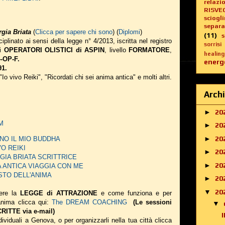
relazi
RISVE
sciogl
separa
gia Briata
(
Clicca per sapere chi sono
) (
Diplomi
)
(11)
iplinato ai sensi della legge n° 4/2013, iscritta nel registro
sorrisi
li
OPERATORI OLISTICI di ASPIN
, livello
FORMATORE
,
healing
-OP-F.
energe
91.
 "Io vivo Reiki", "Ricordati chi sei anima antica" e molti altri.
Archi
►
20
AM
►
20
►
20
 SONO IL MIO BUDDHA
IVO REIKI
►
20
EORGIA BRIATA SCRITTRICE
►
20
NIMA ANTICA VIAGGIA CON ME
 GUSTO DELL'ANIMA
►
20
▼
20
ere la
LEGGE di ATTRAZIONE
e come funziona e per
 anima
clicca qui:
The DREAM COACHING
(Le sessioni
▼
ITTE via e-mail)
ividuali a Genova, o per organizzarli nella tua città clicca