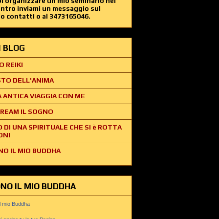
i organizzare un mio seminario nel
entro inviami un messaggio sul
o contatti o al 3473165046.
EI BLOG
O REIKI
STO DELL'ANIMA
 ANTICA VIAGGIA CON ME
REAM IL SOGNO
O DI UNA SPIRITUALE CHE SI è ROTTA
ONI
NO IL MIO BUDDHA
ONO IL MIO BUDDHA
il mio Buddha