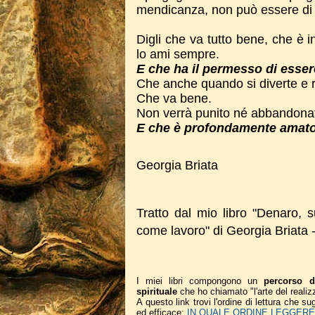
mendicanza, non può essere di 
Digli che va tutto bene, che è 
lo ami sempre.
E che ha il permesso di essere
Che anche quando si diverte e r
Che va bene.
Non verrà punito né abbandona
E che è profondamente amato
Georgia Briata
Tratto dal mio libro "Denaro, 
come lavoro" di Georgia Briata 
I miei libri compongono un
percorso d
spirituale
che ho chiamato "l'arte del realiz
A questo link trovi l'ordine di lettura che 
ed efficace:
IN QUALE ORDINE LEGGERE I