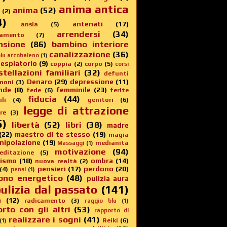
anima antica
anima
(52)
(2)
4)
antenati
(17)
ansia
(5)
arrendersi
(34)
amento
(7)
nsione
(86)
bambino interiore
canalizzazione
(36)
lu arcobaleno
(1)
 espiatorio
(9)
coppia
(2)
corpo
(5)
corsi
stellazioni familiari
(32)
defunti
Denaro
(29)
depressione
(11)
moni
(3)
nde
(8)
femminile
(23)
fede
(6)
ferite
fiducia
(44)
li
(4)
genitori
(6)
legge di attrazione
re
(3)
5)
libertà
(52)
libri
(38)
madre
(22)
maestro di te stesso
(19)
magia
nipolazione
(19)
medianità
Massaggi
(1)
motivazione
(94)
editazione
(5)
sismo
(18)
ombra
(14)
nuova realtà
(2)
pensieri
(17)
perdono
(20)
(4)
pensi
(1)
ono energetico
(48)
pulizia aura
ulizia dal passato
(141)
a
(12)
radicamento
(3)
raggio blu
(1)
rto con gli altri
(53)
rapporto di
realizzare i sogni
(41)
Reiki
(6)
(1)