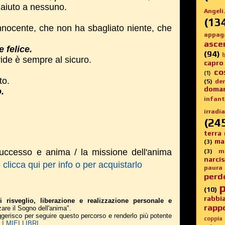
aiuto a nessuno.
Angeli.
(13
innocente, che non ha sbagliato niente, che
appag
asce
 felice.
(94)
b
ide è sempre al sicuro.
capro
co
(1)
to.
(5)
de
doma
.
infanti
irradia
(24
terra
ma
(3)
successo e anima / la missione dell'anima
(3)
m
narci
-
clicca qui per info o per acquistarlo
paura
perd
p
(10)
rabbi
i risveglio, liberazione e realizzazione personale e
rappo
zare il Sogno dell'anima".
suggerisco per seguire questo percorso e renderlo più potente
coppia
 MIEI LIBRI
.