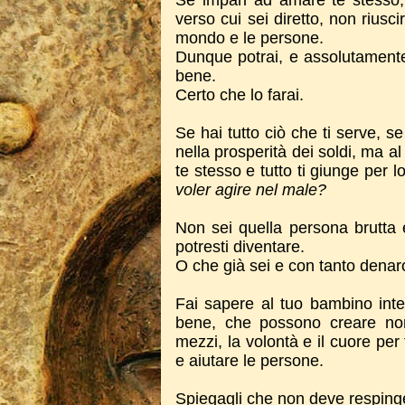
Se impari ad amare te stesso, p
verso cui sei diretto, non riusc
mondo e le persone.
Dunque potrai, e assolutamente 
bene.
Certo che lo farai.
Se hai tutto ciò che ti serve, se
nella prosperità dei soldi, ma al
te stesso e tutto ti giunge per lo
voler agire nel male?
Non sei quella persona brutta 
potresti diventare.
O che già sei e con tanto denaro
Fai sapere al tuo bambino inte
bene, che possono creare non
mezzi, la volontà e il cuore pe
e aiutare le persone.
Spiegagli che non deve respinge