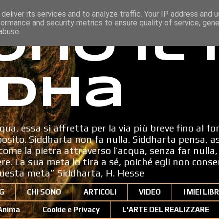
deliver its services and to analyze traffic. Your IP address and 
formance and security metrics to ensure quality of service, gen
ono il
abuse.
dha
qua, essa si affretta per la via più breve fino al fo
sito. Siddharta non fa nulla. Siddharta pensa, a
ome la pietra attraverso l’acqua, senza far nulla, 
dere. La sua meta lo tira a sé, poiché egli non cons
uesta meta” Siddharta, H. Hesse
G
CHI SONO
ARTICOLI
VIDEO
I MIEI LIBR
'Anima
Cookie e Privacy
L'ARTE DEL REALIZZARE