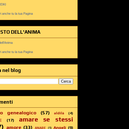
REIKI
 anche tu la tua Pagina
USTO DELL'ANIMA
dell'Anima
 anche tu la tua Pagina
 nel blog
menti
ro genealogico
(57)
aldilà
(4)
amare se stessi
E
(17)
7)
amore
(33)
Angeli
(9)
ANARE
(1)