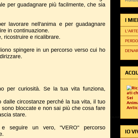
Promuovi
ale per guadagnare più facilmente, che sia
I MI
per lavorare nell'anima e per guadagnare
ire in continuazione.
L'ART
 ricostruire e ricalibrare.
PERDO
liono spingere in un percorso verso cui ho
DENAR
dirizzare.
ACQU
 per curiosità. Se la tua vita funziona,
dalle circostanze perché la tua vita, il tuo
i sono bloccate e non sai più che cosa fare
ascia stare.
a e seguire un vero, "VERO" percorso
IO VI
e.