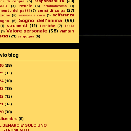
responsabilità
(28)
oni di coppia
(5)
GLIO
(3)
rituale
(6)
sciamanesimo
(1)
sensi di colpa
(27)
imento dei patti
(7)
sofferenza
zione
(2)
sessioni e corsi
(1)
Sogno dell'anima
(99)
sogno
(6)
strumenti
(15)
tecniche
(7)
(1)
theta
Valore personale
(58)
vampiri
(1)
tici
(21)
vergogna
(6)
vio blog
26
(28)
25
(33)
24
(10)
23
(18)
22
(13)
21
(32)
20
(30)
dicembre
(6)
IL DENARO E' SOLO UNO
STRUMENTO