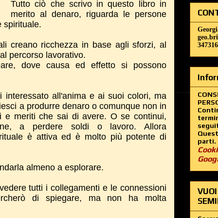
Tutto ciò che scrivo in questo libro in
CONT
merito al denaro, riguarda le persone
spirituale.
Georgi
geo.br
i creano ricchezza in base agli sforzi, al
347316
e al percorso lavorativo.
are, dove causa ed effetto si possono
Infor
CONS
 interessato all'anima e ai suoi colori, ma
PERSO
riesci a produrre denaro o comunque non in
Contin
 e meriti che sai di avere. O se continui,
termin
ne, a perdere soldi o lavoro. Allora
segui
Questo
rituale è attiva ed è molto più potente di
parti.
Cooki
Goog
andarla almeno a esplorare.
vedere tutti i collegamenti e le connessioni
VUOI
rcherò di spiegare, ma non ha molta
SEMI