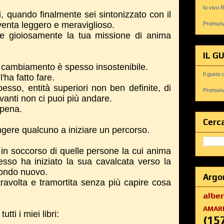
Io vivo 
, quando finalmente sei sintonizzato con il
iventa leggero e meraviglioso.
Promuovi
re gioiosamente la tua missione di anima
IL G
o cambiamento è spesso insostenibile.
Il gusto 
l'ha fatto fare.
esso, entità superiori non ben definite, di
Promuovi
vanti non ci puoi più andare.
 pena.
Cerca
gere qualcuno a iniziare un percorso.
in soccorso di quelle persone la cui anima
esso ha iniziato la sua cavalcata verso la
mondo nuovo.
Argo
ravolta e tramortita senza più capire cosa
albe
AMAR
tti i miei libri:
(15