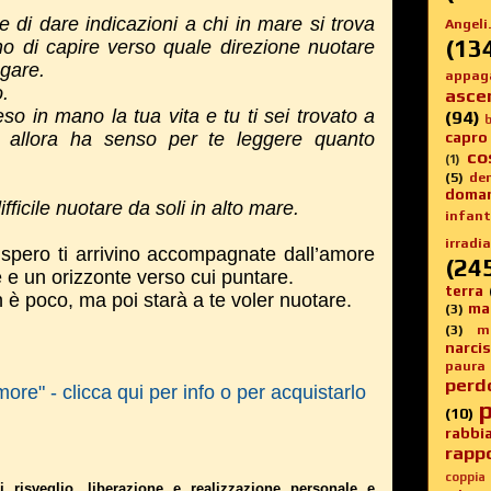
 di dare indicazioni a chi in mare si trova
Angeli.
(13
o di capire verso quale direzione nuotare
egare.
appag
o.
asce
eso in mano la tua vita e tu ti sei trovato a
(94)
b
, allora ha senso per te leggere quanto
capro
co
(1)
(5)
de
.
doma
ficile nuotare da soli in alto mare.
infanti
irradia
 spero ti arrivino accompagnate dall’amore
(24
e e un orizzonte verso cui puntare.
terra
 è poco, ma poi starà a te voler nuotare.
ma
(3)
(3)
m
narci
paura
perd
ore" - clicca qui per info o per acquistarlo
p
(10)
rabbi
rappo
coppia
i risveglio, liberazione e realizzazione personale e