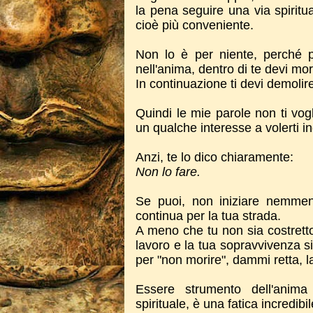
la pena seguire una via spiritu
cioè più conveniente.
Non lo è per niente, perché 
nell'anima, dentro di te devi mor
In continuazione ti devi demolire,
Quindi le mie parole non ti vog
un qualche interesse a volerti in
Anzi, te lo dico chiaramente:
Non lo fare.
Se puoi, non iniziare nemmeno
continua per la tua strada.
A meno che tu non sia costretto 
lavoro e la tua sopravvivenza s
per "non morire", dammi retta, l
Essere strumento dell'anim
spirituale, è una fatica incredibil