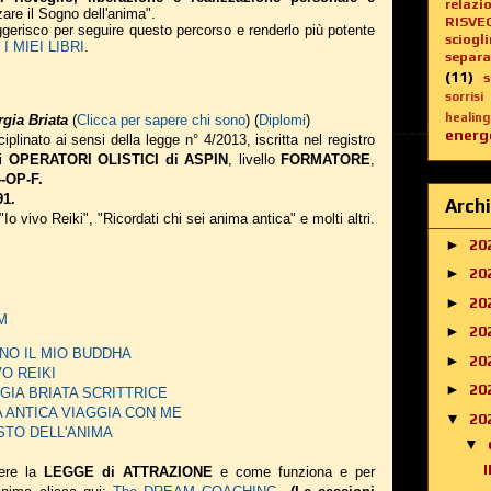
relazi
zare il Sogno dell'anima".
RISVE
suggerisco per seguire questo percorso e renderlo più potente
sciogl
 MIEI LIBRI
.
separa
(11)
sorrisi
healing
gia Briata
(
Clicca per sapere chi sono
) (
Diplomi
)
energe
iplinato ai sensi della legge n° 4/2013, iscritta nel registro
li
OPERATORI OLISTICI di ASPIN
, livello
FORMATORE
,
-OP-F.
91.
Archi
 "Io vivo Reiki", "Ricordati chi sei anima antica" e molti altri.
►
20
►
20
►
20
AM
►
20
 SONO IL MIO BUDDHA
►
20
IVO REIKI
►
20
EORGIA BRIATA SCRITTRICE
NIMA ANTICA VIAGGIA CON ME
▼
20
 GUSTO DELL'ANIMA
▼
ere la
LEGGE di ATTRAZIONE
e come funziona e per