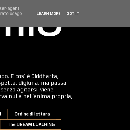
user-agent
erate usage
LEARN MORE
GOT IT
 mio
ndo. E così è Siddharta,
spetta, digiuna, ma passa
senza agitarsi: viene
erva nulla nell’anima propria,
I
Ordine di lettura
The DREAM COACHING