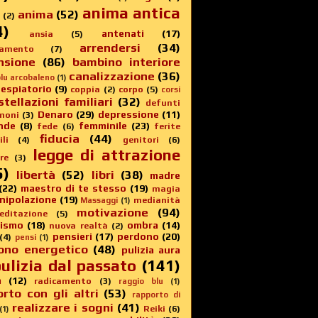
anima antica
anima
(52)
(2)
4)
antenati
(17)
ansia
(5)
arrendersi
(34)
amento
(7)
nsione
(86)
bambino interiore
canalizzazione
(36)
lu arcobaleno
(1)
 espiatorio
(9)
coppia
(2)
corpo
(5)
corsi
stellazioni familiari
(32)
defunti
Denaro
(29)
depressione
(11)
moni
(3)
nde
(8)
femminile
(23)
fede
(6)
ferite
fiducia
(44)
li
(4)
genitori
(6)
legge di attrazione
re
(3)
5)
libertà
(52)
libri
(38)
madre
(22)
maestro di te stesso
(19)
magia
nipolazione
(19)
medianità
Massaggi
(1)
motivazione
(94)
editazione
(5)
sismo
(18)
ombra
(14)
nuova realtà
(2)
pensieri
(17)
perdono
(20)
(4)
pensi
(1)
ono energetico
(48)
pulizia aura
ulizia dal passato
(141)
a
(12)
radicamento
(3)
raggio blu
(1)
rto con gli altri
(53)
rapporto di
realizzare i sogni
(41)
Reiki
(6)
(1)