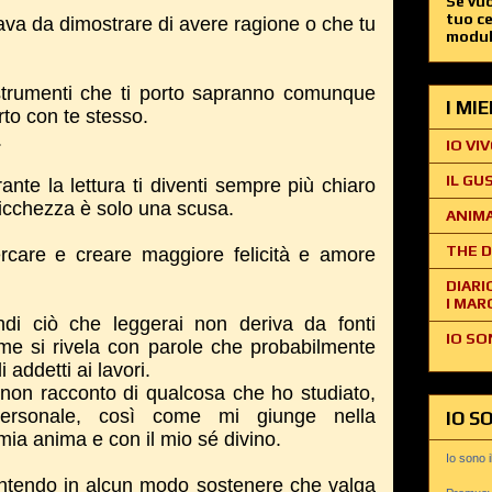
Se vuo
tuo c
rava da dimostrare di avere ragione o che tu
modul
strumenti che ti porto sapranno comunque
I MI
rto con te stesso.
.
IO VIV
IL GU
ante la lettura ti diventi sempre più chiaro
ricchezza è solo una scusa.
ANIMA
THE D
ercare e creare maggiore felicità e amore
DIARI
I MAR
di ciò che leggerai non deriva da fonti
IO SO
 me si rivela con parole che probabilmente
addetti ai lavori.
on racconto di qualcosa che ho studiato,
ersonale, così come mi giunge nella
IO S
mia anima e con il mio sé divino.
Io sono 
intendo in alcun modo sostenere che valga