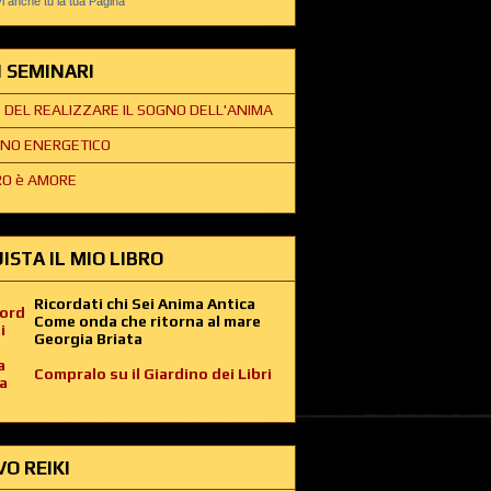
 anche tu la tua Pagina
EI SEMINARI
E DEL REALIZZARE IL SOGNO DELL'ANIMA
NO ENERGETICO
O è AMORE
ISTA IL MIO LIBRO
Ricordati chi Sei Anima Antica
Come onda che ritorna al mare
Georgia Briata
Compralo su il Giardino dei Libri
VO REIKI