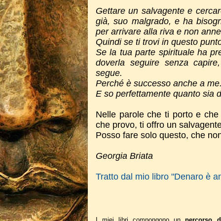
Gettare un salvagente e cercare
già, suo malgrado, e ha bisogn
per arrivare alla riva e non ann
Quindi se ti trovi in questo punt
S
e la tua parte spirituale ha pr
doverla seguire senza capire
segue.
Perché è successo anche a me
E so perfettamente quanto sia dif
Nelle parole che ti porto e che
che provo, ti offro un salvagent
Posso fare solo questo, che non
Georgia Briata
Tratto dal mio libro "Denaro è am
I miei libri compongono un
percorso d