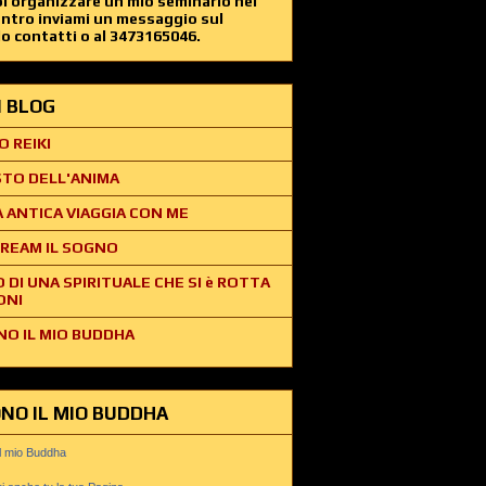
i organizzare un mio seminario nel
entro inviami un messaggio sul
o contatti o al 3473165046.
EI BLOG
O REIKI
STO DELL'ANIMA
 ANTICA VIAGGIA CON ME
REAM IL SOGNO
O DI UNA SPIRITUALE CHE SI è ROTTA
ONI
NO IL MIO BUDDHA
ONO IL MIO BUDDHA
il mio Buddha