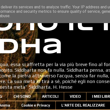
deliver its services and to analyze traffic. Your IP address and 
formance and security metrics to ensure quality of service, gen
ono il
abuse.
dha
qua, essa si affretta per la via più breve fino al fo
sito. Siddharta non fa nulla. Siddharta pensa, a
ome la pietra attraverso l’acqua, senza far nulla, 
dere. La sua meta lo tira a sé, poiché egli non cons
uesta meta” Siddharta, H. Hesse
G
CHI SONO
ARTICOLI
VIDEO
I MIEI LIBR
'Anima
Cookie e Privacy
L'ARTE DEL REALIZZARE