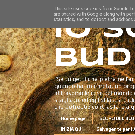
This site uses cookies from Google to 
are shared with Google along with per
Io s
statistics, and to detect and address 
Bud
“Se tu getti una pietra nell’ac
quando ha una meta, un propo
attraverso le cose del mondo c
scagliato, ed egli si lascia ca
che potrebbe contrastare a q
Home page
SCOPO DEL BLO
INIZIA QUI
Salvagente per l