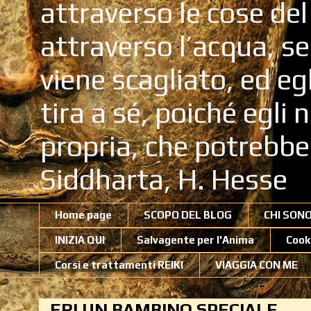
attraverso le cose de
attraverso l’acqua, se
viene scagliato, ed eg
tira a sé, poiché egli
propria, che potrebb
Siddharta, H. Hesse
Home page
SCOPO DEL BLOG
CHI SON
INIZIA QUI
Salvagente per l'Anima
Cook
Corsi e trattamenti REIKI
VIAGGIA CON ME
ERI UN BAMBINO SPECIALE