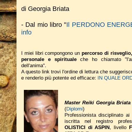
di Georgia Briata
- Dal mio libro "
Il PERDONO ENERG
info
I miei libri compongono un
percorso di risveglio
personale e spirituale
che ho chiamato "l'ar
dell'anima".
A questo link trovi l'ordine di lettura che suggeri
e renderlo più potente ed efficace:
IN QUALE ORD
Master Reiki Georgia Briata
(
Diplomi
)
Professionista disciplinato ai
iscritta nel registro prof
OLISTICI di ASPIN
, livello