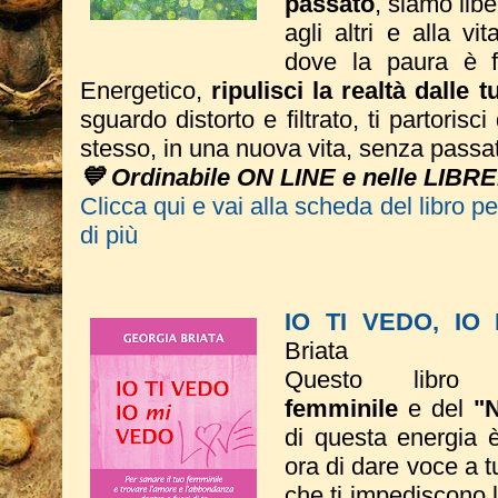
passato
, siamo liber
agli altri e alla vi
dove la paura è fi
Energetico,
ripulisci la realtà dalle 
sguardo distorto e filtrato, ti partorisc
stesso, in una nuova vita, senza passa
💙 Ordinabile ON LINE e nelle LIBRE
Clicca qui e vai alla scheda del libro p
di più
IO TI VEDO, IO
Briata
Questo libro 
femminile
e del
"
di questa energia è 
ora di dare voce a tut
che ti impediscono 