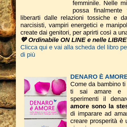
femminile. Nelle m
possa finalmente 
liberarti dalle relazioni tossiche e dal
narcisisti, vampiri energetici e manipo
create dai genitori, per aprirti così a u
💙 Ordinabile ON LINE e nelle LIBRE
Clicca qui e vai alla scheda del libro p
di più
DENARO È AMOR
Come da bambino ti s
ti sai amare e n
sperimenti il dena
amore sono la ste
di imparare ad amare
creare prosperità è u