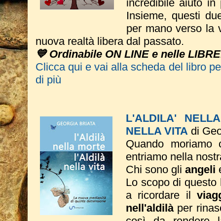
incredibile aiuto in
Insieme, questi du
per mano verso la vi
nuova realtà libera dal passato.
💙 Ordinabile ON LINE e nelle LIBRE
Clicca qui e vai alla scheda del libro p
di più
L'ALDILA' NELL
NELLA VITA
di Geo
Quando moriamo c
entriamo nella nostr
Chi sono gli
angeli
Lo scopo di questo li
a ricordare il
viag
nell'aldilà
per rinas
così da rendere 