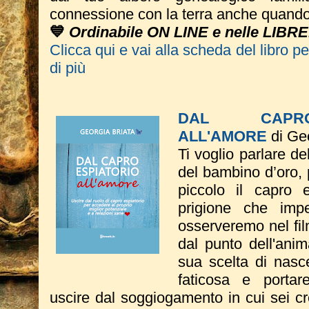
connessione con la terra anche quando 
💙
Ordinabile ON LINE e nelle LIBR
Clicca qui e vai alla scheda del libro p
di più
DAL CAPRO
ALL'AMORE
di Geo
Ti voglio parlare de
del bambino d’oro, 
piccolo il capro e
prigione che imp
osserveremo nel fil
dal punto dell'ani
sua scelta di nasce
faticosa e portar
uscire dal soggiogamento in cui sei c