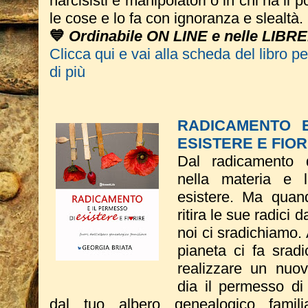
narcisisti e manipolatori o in chi ha il p
le cose e lo fa con ignoranza e slealtà.
💙
Ordinabile ON LINE e nelle LIBRE
Clicca qui e vai alla scheda del libro p
di più
RADICAMENTO 
ESISTERE E FIOR
Dal radicamento 
nella materia e 
esistere. Ma quand
ritira le sue radici 
noi ci sradichiamo.
pianeta ci fa sradic
realizzare un nuov
dia il permesso di 
dal tuo albero genealogico famil