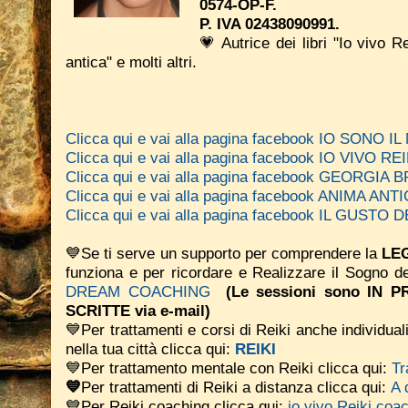
0574-OP-F.
P. IVA 02438090991.
💗 Autrice dei libri "Io vivo R
antica" e molti altri.
Clicca qui e vai alla pagina facebook IO SONO 
Clicca qui e vai alla pagina facebook IO VIVO REI
Clicca qui e vai alla pagina facebook GEORGIA
Clicca qui e vai alla pagina facebook ANIMA A
Clicca qui e vai alla pagina facebook IL GUSTO
💙Se ti serve un supporto per comprendere la
LEG
funziona e per ricordare e Realizzare il Sogno d
DREAM COACHING
(Le sessioni sono IN
SCRITTE via e-mail)
💙Per trattamenti e corsi di Reiki anche individual
nella tua città clicca qui:
REIKI
💙Per trattamento mentale con Reiki clicca qui:
Tr
💙
Per trattamenti di Reiki a distanza clicca qui:
A 
💙Per Reiki coaching
clicca qui:
io vivo Reiki coa