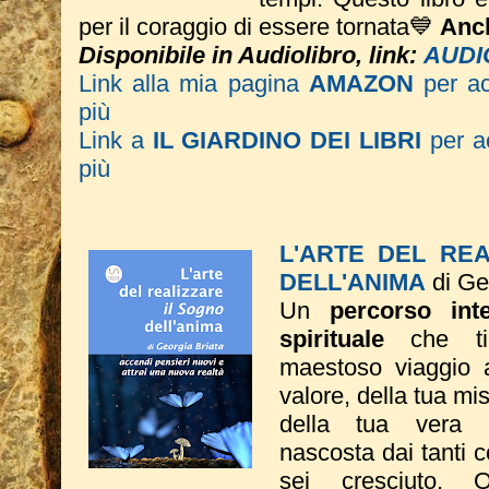
per il coraggio di essere tornata💙
Anch
Disponibile in Audiolibro, link:
AUDI
Link alla mia pagina
AMAZON
per a
più
Link a
IL GIARDINO DEI LIBRI
per ac
più
L'ARTE DEL RE
DELL'ANIMA
di Ge
Un
percorso inte
spirituale
che ti
maestoso viaggio a
valore, della tua mi
della tua vera 
nascosta dai tanti 
sei cresciuto. Q