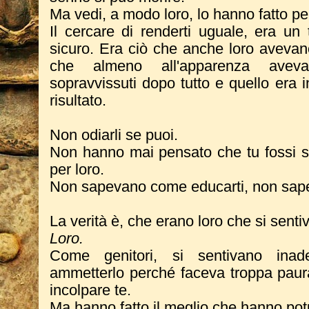
Ma vedi, a modo loro, lo hanno fatto p
Il cercare di renderti uguale, era un t
sicuro. Era ciò che anche loro aveva
che almeno all'apparenza aveva
sopravvissuti dopo tutto e quello era
risultato.
Non odiarli se puoi.
Non hanno mai pensato che tu fossi sb
per loro.
Non sapevano come educarti, non sape
La verità è, che erano loro che si senti
Loro.
Come genitori, si sentivano ina
ammetterlo perché faceva troppa paura
incolpare te.
Ma hanno fatto il meglio che hanno pot