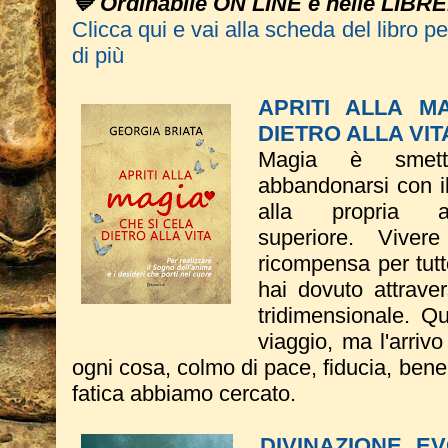
💙 Ordinabile ON LINE e nelle LIBRE
Clicca qui e vai alla scheda del libro p
di più
APRITI ALLA M
DIETRO ALLA VIT
Magia è smett
abbandonarsi con i
alla propria
superiore. Vive
ricompensa per tutt
hai dovuto attrave
tridimensionale. 
viaggio, ma l'arriv
ogni cosa, colmo di pace, fiducia, ben
fatica abbiamo cercato.
DIVINAZIONE EV