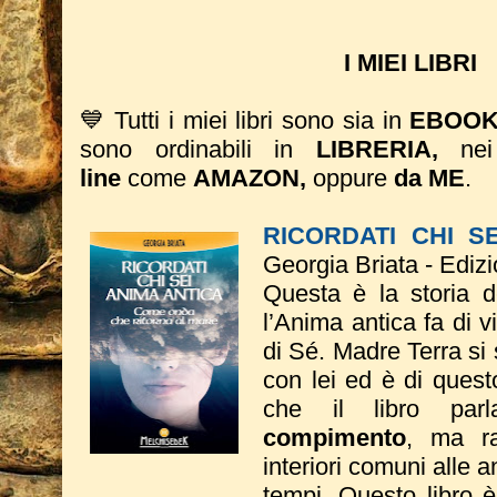
I MIEI LIBRI
💙 Tutti i miei libri sono sia in
EBOO
sono ordinabili in
LIBRERIA,
ne
line
come
AMAZON,
oppure
da ME
.
RICORDATI CHI S
Georgia Briata - Ediz
Questa è la storia 
l’Anima antica fa di vi
di Sé. Madre Terra si
con lei ed è di quest
che il libro pa
compimento
, ma ra
interiori comuni alle an
tempi.
Questo libro 