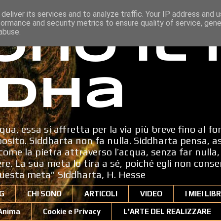
deliver its services and to analyze traffic. Your IP address and 
formance and security metrics to ensure quality of service, gen
ono il
abuse.
dha
qua, essa si affretta per la via più breve fino al fo
sito. Siddharta non fa nulla. Siddharta pensa, a
ome la pietra attraverso l’acqua, senza far nulla, 
dere. La sua meta lo tira a sé, poiché egli non cons
uesta meta” Siddharta, H. Hesse
G
CHI SONO
ARTICOLI
VIDEO
I MIEI LIBR
'Anima
Cookie e Privacy
L'ARTE DEL REALIZZARE