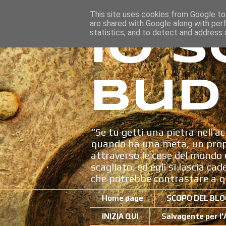
This site uses cookies from Google to 
are shared with Google along with per
Io s
statistics, and to detect and address 
Bud
“Se tu getti una pietra nell’ac
quando ha una meta, un propo
attraverso le cose del mondo c
scagliato, ed egli si lascia ca
che potrebbe contrastare a q
Home page
SCOPO DEL BLO
INIZIA QUI
Salvagente per l