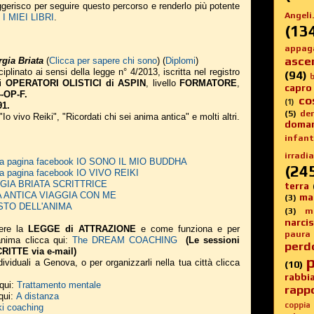
suggerisco per seguire questo percorso e renderlo più potente
Angeli.
 MIEI LIBRI
.
(13
appag
asce
gia Briata
(
Clicca per sapere chi sono
) (
Diplomi
)
iplinato ai sensi della legge n° 4/2013, iscritta nel registro
(94)
b
li
OPERATORI OLISTICI di ASPIN
, livello
FORMATORE
,
capro
-OP-F.
co
(1)
91.
(5)
de
 "Io vivo Reiki", "Ricordati chi sei anima antica" e molti altri.
doma
infanti
irradia
 alla pagina facebook IO SONO IL MIO BUDDHA
(24
alla pagina facebook IO VIVO REIKI
EORGIA BRIATA SCRITTRICE
terra
NIMA ANTICA VIAGGIA CON ME
ma
(3)
 GUSTO DELL'ANIMA
(3)
m
narci
ere la
LEGGE di ATTRAZIONE
e come funziona e per
paura
 anima
clicca qui:
The DREAM COACHING
(Le sessioni
perd
ITTE via e-mail)
p
ividuali a Genova, o per organizzarli nella tua città clicca
(10)
rabbi
 qui:
Trattamento mentale
rappo
 qui:
A distanza
coppia
ki coaching