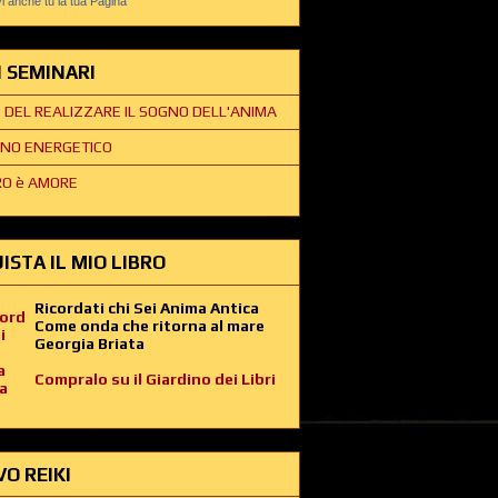
 anche tu la tua Pagina
EI SEMINARI
E DEL REALIZZARE IL SOGNO DELL'ANIMA
NO ENERGETICO
O è AMORE
ISTA IL MIO LIBRO
Ricordati chi Sei Anima Antica
Come onda che ritorna al mare
Georgia Briata
Compralo su il Giardino dei Libri
VO REIKI