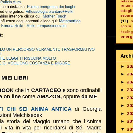
relazi
:
Pulizia Aura
RISVE
nche a distanza:
Pulizia energetica dei luoghi
sciogl
o ed energetico:
Riflessologia plantare+Reiki
separa
bino interiore clicca qui:
Mother Touch
(11)
influenza degli antenati clicca qui:
Metamorfico
:
Karuna Reiki - Reiki compassionevole
sorrisi
healing
nk:
energe
DERLO UN PERCORSO VERAMENTE TRASFORMATIVO
I
Archi
HE LEGGI TI RISUONA MOLTO
E CI VOGLIONO COSTANZA E RIGORE
►
20
►
20
I MIEI LIBRI
►
20
BOOK
che in
CARTACEO
e sono ordinabili
►
20
e on line
come
AMAZON,
oppure
da ME
.
►
20
►
20
I CHI SEI ANIMA ANTICA
di Georgia
►
20
izioni Melchisedek
la storia del viaggio umano che l’Anima
►
20
di vita in vita per ricordarsi di Sé. Madre
▼
20