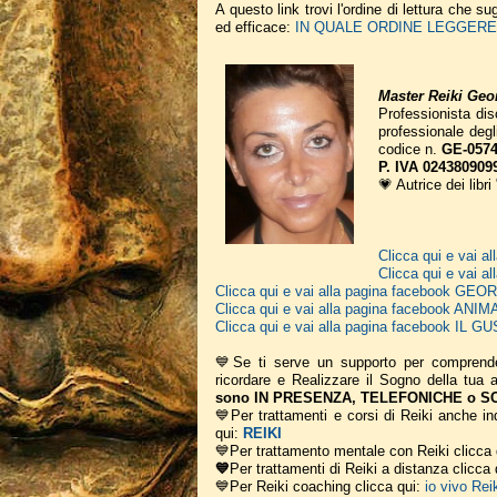
A questo link trovi l'ordine di lettura che 
ed efficace:
IN QUALE ORDINE LEGGERE I
Master Reiki Geor
Professionista disc
professionale deg
codice n.
GE-0574
P. IVA 024380909
💗 Autrice dei libri
Clicca qui e vai
Clicca qui e vai 
Clicca qui e vai alla pagina facebook G
Clicca qui e vai alla pagina facebook A
Clicca qui e vai alla pagina facebook IL
💙Se ti serve un supporto per comprend
ricordare e Realizzare il Sogno della tua
sono IN PRESENZA, TELEFONICHE o SCR
💙Per trattamenti e corsi di Reiki anche ind
qui:
REIKI
💙Per trattamento mentale con Reiki clicca
💙
Per trattamenti di Reiki a distanza clicca
💙Per Reiki coaching
clicca qui:
io vivo Rei