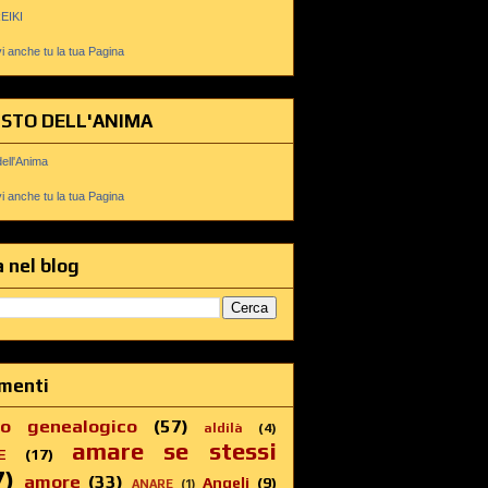
REIKI
 anche tu la tua Pagina
USTO DELL'ANIMA
dell'Anima
 anche tu la tua Pagina
 nel blog
menti
ro genealogico
(57)
aldilà
(4)
amare se stessi
E
(17)
7)
amore
(33)
Angeli
(9)
ANARE
(1)