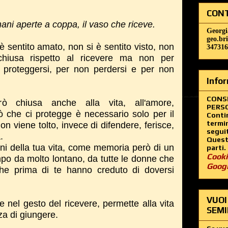
CONT
 mani aperte a coppa, il vaso che riceve.
Georgi
geo.br
è sentito amato, non si è sentito visto, non
347316
chiusa rispetto al ricevere ma non per
 proteggersi, per non perdersi e per non
Infor
CONS
ò chiusa anche alla vita, all'amore,
PERSO
ò che ci protegge è necessario solo per il
Contin
termin
n viene tolto, invece di difendere, ferisce,
segui
.
Questo
ni della tua vita, come memoria però di un
parti.
Cooki
mpo da molto lontano, da tutte le donne che
Goog
che prima di te hanno creduto di doversi
VUOI
e nel gesto del ricevere, permette alla vita
SEMI
zza di giungere.