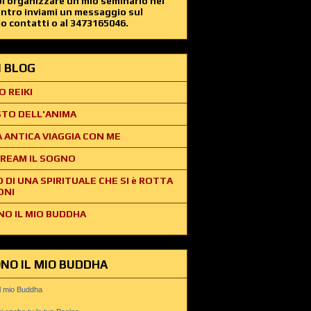
i organizzare un mio seminario nel
entro inviami un messaggio sul
o contatti o al 3473165046.
EI BLOG
O REIKI
STO DELL'ANIMA
 ANTICA VIAGGIA CON ME
REAM IL SOGNO
O DI UNA SPIRITUALE CHE SI è ROTTA
ONI
NO IL MIO BUDDHA
ONO IL MIO BUDDHA
il mio Buddha