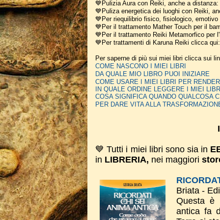
💙Pulizia Aura con Reiki, anche a distanza
💙Puliza energetica dei luoghi con Reiki, a
💙Per riequilibrio fisico, fisiologico, emotiv
💙Per il trattamento Mather Touch per il bam
💙Per il trattamento Reiki Metamorfico per l'
💙Per trattamenti di Karuna Reiki clicca qui
Per saperne di più sui miei libri clicca sui li
COME NASCONO I MIEI LIBRI
DA QUALE MIO LIBRO PUOI INIZIARE
COME USARE I MIEI LIBRI PER REN
IN QUALE ORDINE LEGGERE I MIEI LIBR
COSA SIGNIFICA QUANDO QUALCOSA C
PER DARE VITA ALLA TRASFORMAZION
💙 Tutti i miei libri sono sia in
E
in
LIBRERIA,
nei maggiori
stor
RICORDAT
Briata - Ed
Questa è 
antica fa 