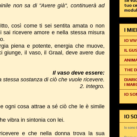
Se vuo
inile non sa di "Avere già", continuerà ad
tuo c
modul
to, così come ti sei sentita amata o non
I MI
i sai ricevere amore e nella stessa misura
o.
IO VIV
ergia piena e potente, energia che muove,
IL GU
ci giunge, il vaso, il Graal, deve avere due
ANIMA
THE D
Il vaso deve essere:
a stessa sostanza di ciò che vuole ricevere.
DIARI
I MAR
2. Integro.
IO SO
ne ogni cosa attrae a sé ciò che le è simile
IO S
he vibra in sintonia con lei.
Io sono 
 ricevere e che nella donna trova la sua