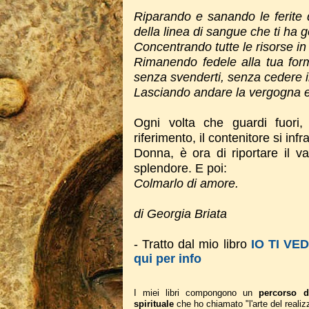
Riparando e sanando le ferite d
della linea di sangue che ti ha 
Concentrando tutte le risorse in 
Rimanendo fedele alla tua forma
senza svenderti, senza cedere il
Lasciando andare la vergogna e 
Ogni volta che guardi fuori,
riferimento, il contenitore si inf
Donna, è ora di riportare il va
splendore.
E poi:
Colmarlo di amore.
di Georgia Briata
- Tratto dal mio libro
IO TI VE
qui per info
I miei libri compongono un
percorso d
spirituale
che ho chiamato "l'arte del realiz