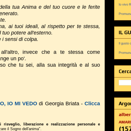
Io vivo 
ella tua Anima e del tuo cuore e le ferite
generato.
Promuovi
te.
, ai tuoi ideali, al rispetto per te stessa,
IL G
 tuo potere all'esterno.
i sensi di colpa.
Il gusto 
 all'altro, invece che a te stessa come
Promuovi
range un po'.
so che tu sei, alla sua integrità e al suo
Cerca
Argo
DO, IO MI VEDO
di Georgia Briata -
Clicca
albe
AMAR
i risveglio, liberazione e realizzazione personale e
(15
zare il Sogno dell'anima".