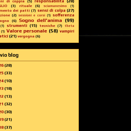
responsabilità
(28)
oni di coppia
(5)
GLIO
(3)
rituale
(6)
sciamanesimo
(1)
sensi di colpa
(27)
imento dei patti
(7)
sofferenza
zione
(2)
sessioni e corsi
(1)
Sogno dell'anima
(99)
sogno
(6)
strumenti
(15)
tecniche
(7)
(1)
theta
Valore personale
(58)
vampiri
(1)
tici
(21)
vergogna
(6)
vio blog
26
(28)
25
(33)
24
(10)
23
(18)
22
(13)
21
(32)
20
(30)
19
(21)
18
(37)