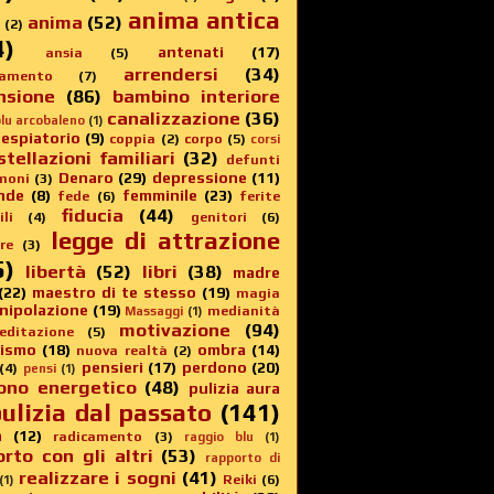
anima antica
anima
(52)
(2)
4)
antenati
(17)
ansia
(5)
arrendersi
(34)
amento
(7)
nsione
(86)
bambino interiore
canalizzazione
(36)
lu arcobaleno
(1)
 espiatorio
(9)
coppia
(2)
corpo
(5)
corsi
stellazioni familiari
(32)
defunti
Denaro
(29)
depressione
(11)
moni
(3)
nde
(8)
femminile
(23)
fede
(6)
ferite
fiducia
(44)
li
(4)
genitori
(6)
legge di attrazione
re
(3)
5)
libertà
(52)
libri
(38)
madre
(22)
maestro di te stesso
(19)
magia
nipolazione
(19)
medianità
Massaggi
(1)
motivazione
(94)
editazione
(5)
sismo
(18)
ombra
(14)
nuova realtà
(2)
pensieri
(17)
perdono
(20)
(4)
pensi
(1)
ono energetico
(48)
pulizia aura
ulizia dal passato
(141)
a
(12)
radicamento
(3)
raggio blu
(1)
rto con gli altri
(53)
rapporto di
realizzare i sogni
(41)
Reiki
(6)
(1)