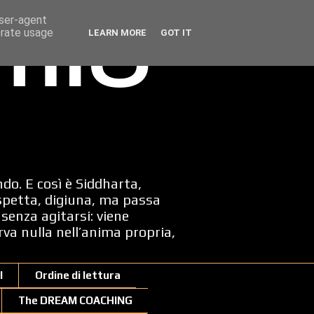
user-agent
erate usage
LEARN MORE
GOT IT
 mio
ndo. E così è Siddharta,
spetta, digiuna, ma passa
senza agitarsi: viene
erva nulla nell’anima propria,
I
Ordine di lettura
The DREAM COACHING