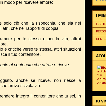
Promuovi
un modo per ricevere amore:
I MI
 solo ciò che la rispecchia, che sia nel
L'ART
i atri, che nei rapporti di coppia.
PERDO
amore per te stessa e per la vita, attrai
DENAR
more.
io e critiche verso te stessa, attiri situazioni
sce il tuo contenitore.
ACQU
uale al contenuto che attrae e riceve.
ggiato, anche se riceve, non riesce a
che arriva scivola via.
endere integro il contenitore che tu sei, in
IO VI