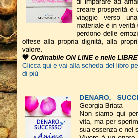
di imparare ad amare
creare prosperità è u
viaggio verso una
materiale è in verità
perdono delle emozio
offese alla propria dignità, alla propr
valore.
💙
Ordinabile ON LINE e nelle LIBRE
Clicca qui e vai alla scheda del libro p
di più
DENARO, SUCC
Georgia Briata
Non siamo qui per 
vita, ma per sperim
sua essenza e nel 
Vivere è un onore