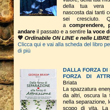
della tua vera 
nascosta dai tanti 
sei cresciuto. Q
a
comprendere, p
andare
il passato e a sentire
la voce d
💙
Ordinabile ON LINE e nelle LIBRE
Clicca qui e vai alla scheda del libro p
di più
DALLA FORZA DI
FORZA DI ATTR
Briata
La spazzatura energ
da altri, oscura la
nella separazione, l
scopo di vita. La