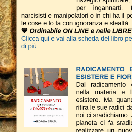
risveglio spirituale
per ingannarti. 
narcisisti e manipolatori o in chi ha il p
le cose e lo fa con ignoranza e slealtà.
💙
Ordinabile ON LINE e nelle LIBRE
Clicca qui e vai alla scheda del libro p
di più
RADICAMENTO 
ESISTERE E FIOR
Dal radicamento 
nella materia e 
esistere. Ma quand
ritira le sue radici 
noi ci sradichiamo.
pianeta ci fa sradic
realizzare un nuov