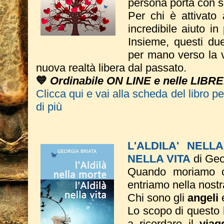
persona porta con s
Per chi è attivato 
incredibile aiuto in
Insieme, questi du
per mano verso la vi
nuova realtà libera dal passato.
💙
Ordinabile ON LINE e nelle LIBRE
Clicca qui e vai alla scheda del libro p
di più
L'ALDILA' NELL
NELLA VITA
di Geo
Quando moriamo c
entriamo nella nostr
Chi sono gli
angeli
Lo scopo di questo li
a ricordare il
viag