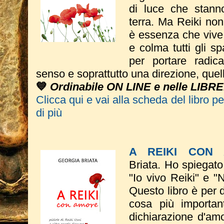
di luce che stann
terra. Ma Reiki non
è essenza che vive
e colma tutti gli sp
per portare radic
senso e soprattutto una direzione, quel
💙
Ordinabile ON LINE e nelle LIBRE
Clicca qui e vai alla scheda del libro p
di più
A REIKI CON
Briata.
Ho spiegato
"Io vivo Reiki" e "
Questo libro è per 
cosa più importa
dichiarazione d'amo