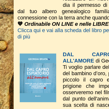
dia il permesso di 
dal tuo albero genealogico famil
connessione con la terra anche quando 
💙
Ordinabile ON LINE e nelle LIBR
Clicca qui e vai alla scheda del libro p
di più
DAL CAPRO
ALL'AMORE
di Geo
Ti voglio parlare de
del bambino d’oro, 
piccolo il capro e
prigione che imp
osserveremo nel fil
dal punto dell'ani
sua scelta di nasce