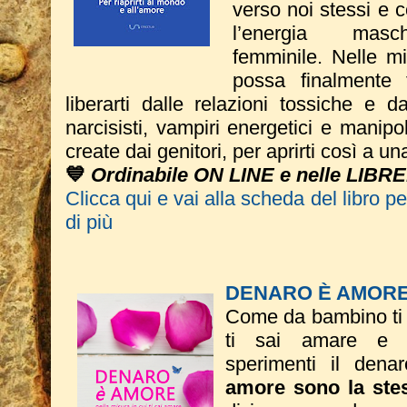
verso noi stessi e 
l’energia mas
femminile. Nelle m
possa finalmente 
liberarti dalle relazioni tossiche e dal
narcisisti, vampiri energetici e manipo
create dai genitori, per aprirti così a u
💙
Ordinabile ON LINE e nelle LIBRE
Clicca qui e vai alla scheda del libro p
di più
DENARO È AMOR
Come da bambino ti s
ti sai amare e n
sperimenti il dena
amore sono la ste