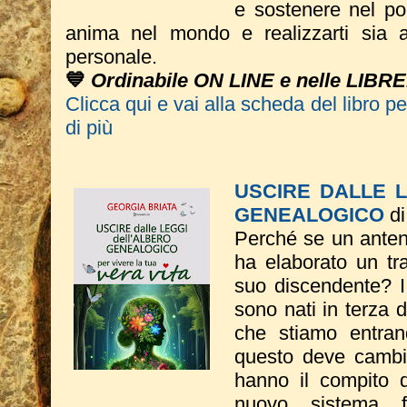
e sostenere nel por
anima nel mondo e realizzarti sia a 
personale.
💙
Ordinabile ON LINE e nelle LIBRE
Clicca qui e vai alla scheda del libro p
di più
USCIRE DALLE 
GENEALOGICO
di
Perché se un anten
ha elaborato un t
suo discendente? I 
sono nati in terza
che stiamo entran
questo deve cambi
hanno il compito d
nuovo sistema f