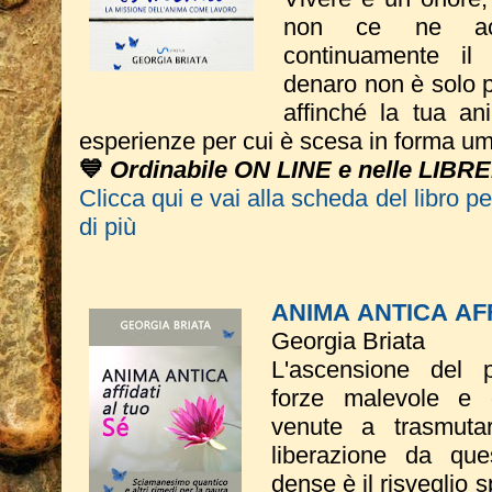
non ce ne acc
continuamente il 
denaro non è solo p
affinché la tua an
esperienze per cui è scesa in forma u
💙
Ordinabile ON LINE e nelle LIBRE
Clicca qui e vai alla scheda del libro p
di più
ANIMA ANTICA AFF
Georgia Briata
L'ascensione del p
forze malevole e d
venute a trasmutar
liberazione da qu
dense è il risveglio s