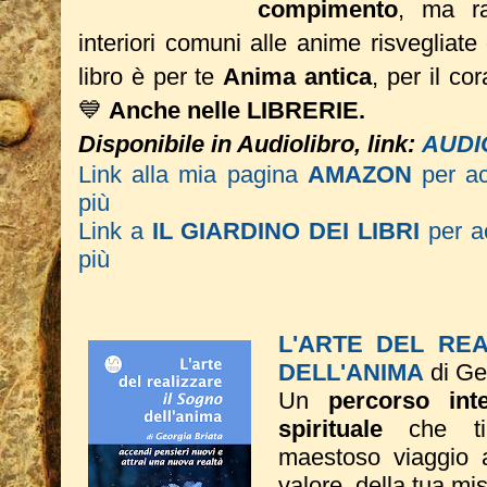
compimento
, ma ra
interiori comuni alle anime risvegliate 
libro è per te
Anima antica
, per il co
💙
Anche nelle LIBRERIE.
Disponibile in Audiolibro, link:
AUDI
Link alla mia pagina
AMAZON
per a
più
Link a
IL GIARDINO DEI LIBRI
per ac
più
L'ARTE DEL RE
DELL'ANIMA
di Ge
Un
percorso inte
spirituale
che ti
maestoso viaggio a
valore, della tua mi