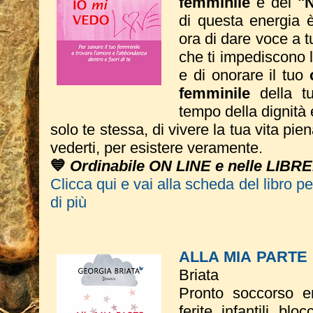
femminile
e del
"
di questa energia è 
ora di dare voce a tut
che ti impediscono 
e di onorare il tuo
femminile
della tu
tempo della dignità 
solo te stessa, di vivere la tua vita pie
vederti, per esistere veramente.
💙
Ordinabile ON LINE e nelle LIBRE
Clicca qui e vai alla scheda del libro p
di più
ALLA MIA PART
Briata
Pronto soccorso e
ferite infantili bl