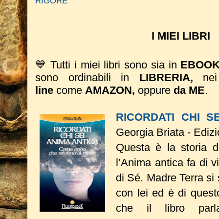
RIGORE
I MIEI LIBRI
💙 Tutti i miei libri sono sia in
EBOO
sono ordinabili in
LIBRERIA,
ne
line
come
AMAZON,
oppure
da ME
.
RICORDATI CHI S
Georgia Briata - Ediz
Questa è la storia 
l’Anima antica fa di vi
di Sé. Madre Terra si
con lei ed è di quest
che il libro pa