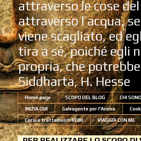
attraverso le cose de
attraverso l’acqua, se
viene scagliato, ed eg
tira a sé, poiché egli
propria, che potrebb
Siddharta, H. Hesse
Home page
SCOPO DEL BLOG
CHI SON
INIZIA QUI
Salvagente per l'Anima
Cook
Corsi e trattamenti REIKI
VIAGGIA CON ME
PER REALIZZARE LO SCOPO DI 