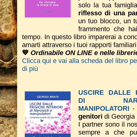
solo la tua
famigl
riflesso di una par
un tuo blocco, un t
frammento che hai 
tempo.
In questo libro imparerai a conos
amarti attraverso i tuoi rapporti familiar
💙
Ordinabile ON LINE e nelle libreri
Clicca qui e vai alla scheda del libro p
di più
USCIRE DALLE P
DI NAR
MANIPOLATORI
genitori
di Georgia 
I partner sono il no
sempre a che pun