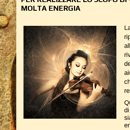
MOLTA ENERGIA
La
ri
al
r
de
a
ch
r
Qu
d
s
e