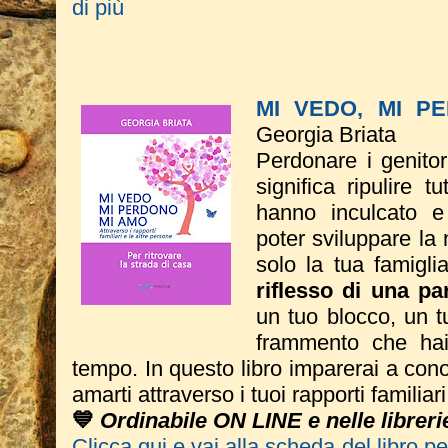
di più
MI VEDO, MI P
Georgia Briata
Perdonare i genitor
significa ripulire t
hanno inculcato e
poter sviluppare la
solo la tua
famigl
riflesso di una par
un tuo blocco, un t
frammento che hai 
tempo.
In questo libro imparerai a conos
amarti attraverso i tuoi rapporti familiar
💙
Ordinabile ON LINE e nelle libreri
Clicca qui e vai alla scheda del libro p