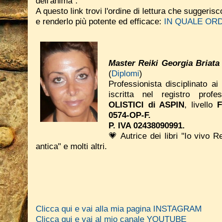
dell'anima".
A questo link trovi l'ordine di lettura che suggeri
e renderlo più potente ed efficace:
IN QUALE ORD
Master Reiki Georgia Briata
(
Diplomi
)
Professionista disciplinato ai
iscritta nel registro prof
OLISTICI di ASPIN
, livello
0574-OP-F.
P. IVA 02438090991.
💗 Autrice dei libri "Io vivo R
antica" e molti altri.
Clicca qui e vai alla mia pagina INSTAGRAM
Clicca qui e vai al mio canale YOUTUBE