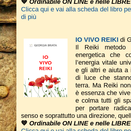
💙
Ordinabile ON LINE e nelle LIBRE
Clicca qui e vai alla scheda del libro p
di più
IO VIVO REIKI
di G
Il Reiki metodo
energetica che co
l’energia vitale un
e gli altri e aiuta a
di luce che stann
terra. Ma Reiki non
è essenza che vive
e colma tutti gli sp
per portare radic
senso e soprattutto una direzione, quel
💙
Ordinabile ON LINE e nelle LIBRE
Clicca qui e vai alla scheda del libro p