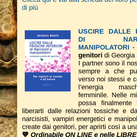
di più
USCIRE DALLE P
DI NAR
MANIPOLATORI
genitori
di Georgia 
I partner sono il no
sempre a che pun
verso noi stessi e 
l’energia mas
femminile. Nelle m
possa finalmente 
liberarti dalle relazioni tossiche e dal
narcisisti, vampiri energetici e manipo
create dai genitori, per aprirti così a u
💙
Ordinabile ON LINE e nelle LIBRE