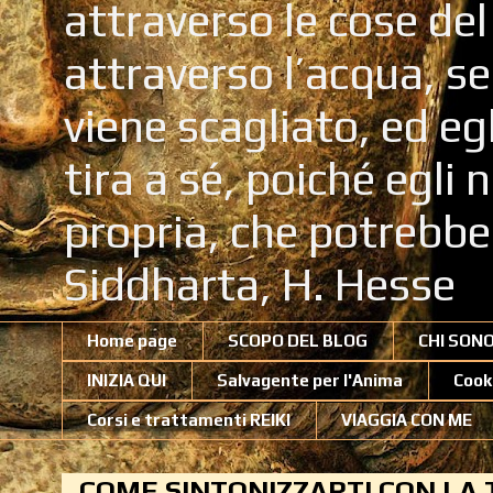
attraverso le cose de
attraverso l’acqua, se
viene scagliato, ed eg
tira a sé, poiché egli
propria, che potrebb
Siddharta, H. Hesse
Home page
SCOPO DEL BLOG
CHI SON
INIZIA QUI
Salvagente per l'Anima
Cook
Corsi e trattamenti REIKI
VIAGGIA CON ME
COME SINTONIZZARTI CON LA