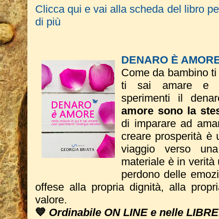
Clicca qui e vai alla scheda del libro p
di più
DENARO È AMOR
Come da bambino ti s
ti sai amare e n
sperimenti il dena
amore sono la ste
di imparare ad amare
creare prosperità è u
viaggio verso una
materiale è in verità
perdono delle emozio
offese alla propria dignità, alla propr
valore.
💙
Ordinabile ON LINE e nelle LIBRE