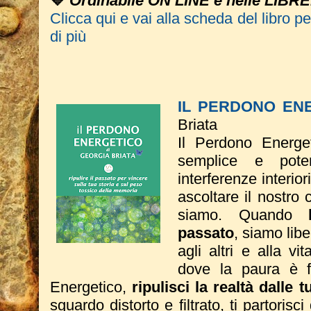
💙
Ordinabile ON LINE e nelle LIBRE
Clicca qui e vai alla scheda del libro p
di più
IL PERDONO EN
Briata
Il Perdono Energe
semplice e poten
interferenze interio
ascoltare il nostro 
siamo. Quando
passato
, siamo liber
agli altri e alla vi
dove la paura è fi
Energetico,
ripulisci la realtà dalle 
sguardo distorto e filtrato, ti partorisc