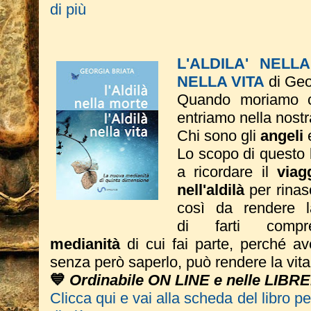
di più
L'ALDILA' NELL
NELLA VITA
di Geo
Quando moriamo c
entriamo nella nostr
Chi sono gli
angeli
Lo scopo di questo li
a ricordare il
viag
nell'aldilà
per rinas
così da rendere 
di farti com
medianità
di cui fai parte, perché av
senza però saperlo, può rendere la vita 
💙
Ordinabile ON LINE e nelle LIBRE
Clicca qui e vai alla scheda del libro p