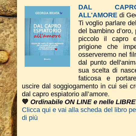
DAL CAPRO
ALL'AMORE
di Geo
Ti voglio parlare de
del bambino d’oro, 
piccolo il capro e
prigione che imp
osserveremo nel fil
dal punto dell'ani
sua scelta di nasce
faticosa e portar
uscire dal soggiogamento in cui sei c
dal capro espiatorio all’amore.
💙
Ordinabile ON LINE e nelle LIBRE
Clicca qui e vai alla scheda del libro p
di più