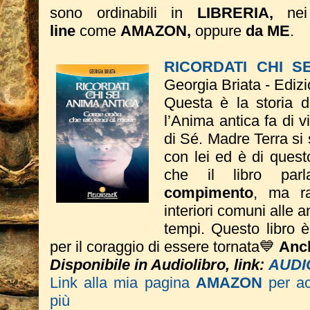
sono ordinabili in
LIBRERIA,
ne
line
come
AMAZON,
oppure
da ME
.
RICORDATI CHI S
Georgia Briata - Ediz
Questa è la storia 
l’Anima antica fa di vi
di Sé. Madre Terra si
con lei ed è di quest
che il libro pa
compimento
, ma ra
interiori comuni alle an
tempi.
Questo libro 
per il coraggio di essere tornata💙
Anch
Disponibile in Audiolibro, link:
AUDI
Link alla mia pagina
AMAZON
per a
più