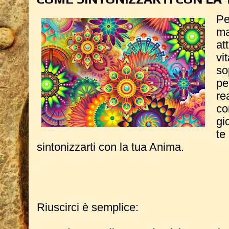
Pe
m
at
v
so
p
re
c
gi
te
sintonizzarti con la tua Anima.
Riuscirci è semplice: