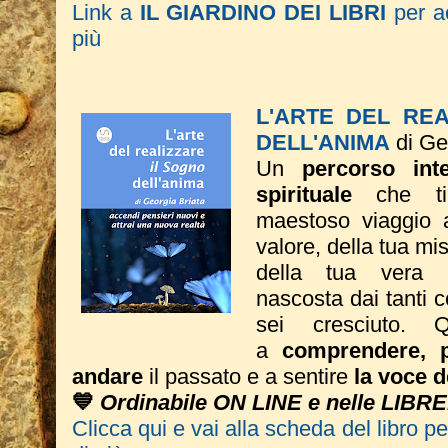
Link a
IL GIARDINO DEI LIBRI
per ac
più
L'ARTE DEL RE
DELL'ANIMA
di Ge
Un
percorso inte
spirituale
che ti
maestoso viaggio a
valore, della tua mi
della tua vera 
nascosta dai tanti 
sei cresciuto. Q
a
comprendere, p
andare
il passato e a sentire
la voce d
💙
Ordinabile ON LINE e nelle LIBRE
Clicca qui e vai alla scheda del libro p