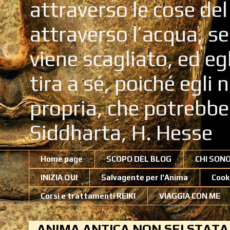
attraverso le cose de
attraverso l’acqua, se
viene scagliato, ed eg
tira a sé, poiché egli
propria, che potrebb
Siddharta, H. Hesse
Home page
SCOPO DEL BLOG
CHI SON
INIZIA QUI
Salvagente per l'Anima
Cook
Corsi e trattamenti REIKI
VIAGGIA CON ME
ANIMA ANTICA NON SEI STATA