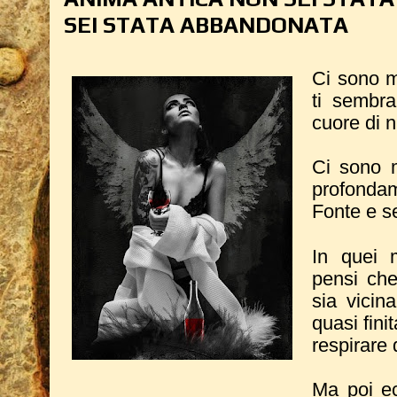
SEI STATA ABBANDONATA
Ci sono m
ti sembra
cuore di n
Ci sono m
profonda
Fonte e se
In quei 
pensi che
sia vicin
quasi fini
respirare 
Ma poi ec