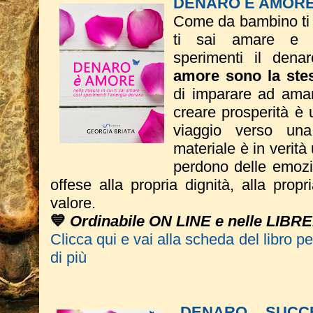
DENARO È AMOR
Come da bambino ti s
ti sai amare e n
sperimenti il dena
amore sono la ste
di imparare ad amare
creare prosperità è u
viaggio verso una
materiale è in verità
perdono delle emozio
offese alla propria dignità, alla propr
valore.
💙
Ordinabile ON LINE e nelle LIBRE
Clicca qui e vai alla scheda del libro p
di più
DENARO, SUCC