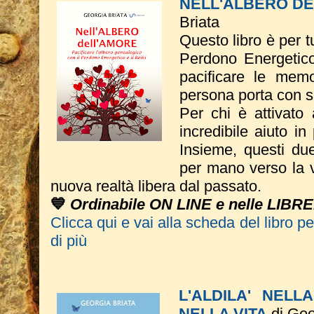
NELL'ALBERO D
Briata
Questo libro è per tu
Perdono Energetico
pacificare le memo
persona porta con s
Per chi è attivato 
incredibile aiuto in
Insieme, questi du
per mano verso la vi
nuova realtà libera dal passato.
💙
Ordinabile ON LINE e nelle LIBRE
Clicca qui e vai alla scheda del libro p
di più
L'ALDILA' NELL
NELLA VITA
di Geo