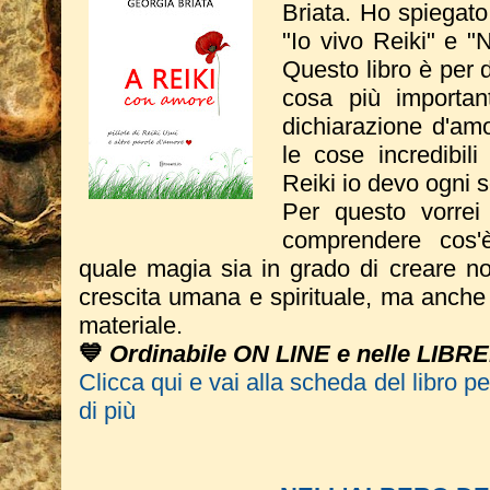
Briata.
Ho spiegato
"Io vivo Reiki" e "
Questo libro è per 
cosa più importa
dichiarazione d'amo
le cose incredibil
Reiki io devo ogni 
Per questo vorrei
comprendere cos'
quale magia sia in grado di creare no
crescita umana e spirituale, ma anche e
materiale.
💙
Ordinabile ON LINE e nelle LIBR
Clicca qui e vai alla scheda del libro p
di più