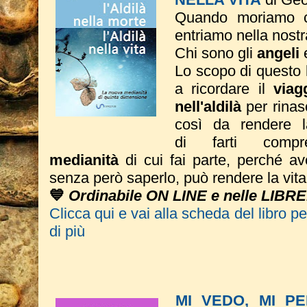
Quando moriamo c
entriamo nella nostr
Chi sono gli
angeli
Lo scopo di questo li
a ricordare il
viag
nell'aldilà
per rinas
così da rendere 
di farti com
medianità
di cui fai parte, perché av
senza però saperlo, può rendere la vita 
💙
Ordinabile ON LINE e nelle LIBRE
Clicca qui e vai alla scheda del libro p
di più
MI VEDO, MI P