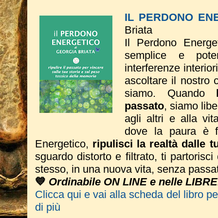
IL PERDONO EN
Briata
Il Perdono Energe
semplice e poten
interferenze interio
ascoltare il nostro 
siamo. Quando
passato
, siamo liber
agli altri e alla vi
dove la paura è fi
Energetico,
ripulisci la realtà dalle 
sguardo distorto e filtrato, ti partorisc
stesso, in una nuova vita, senza passa
💙
Ordinabile ON LINE e nelle LIBRE
Clicca qui e vai alla scheda del libro p
di più