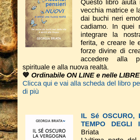
Questo libro a
iuta 
vecchia matrice e l
dai buchi neri emot
cadiamo. In quei 
integrare la nost
ferita, e creare le
forze divine di cre
accedere alla pr
spirituale e alla nuova realtà.
💙
Ordinabile ON LINE e nelle LIBRE
Clicca qui e vai alla scheda del libro p
di più
IL Sé OSCURO,
TEMPO DEGLI 
Briata