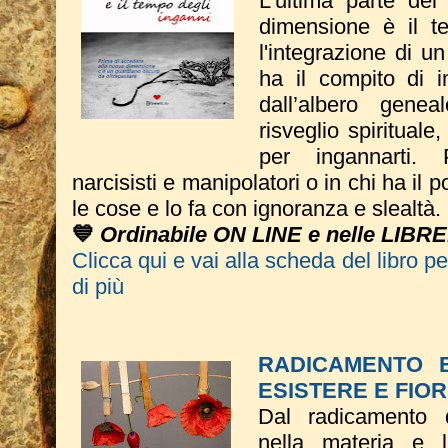
L'ultima parte del
dimensione è il t
l'integrazione di 
ha il compito di i
dall’albero genea
risveglio spirituale
per ingannarti. 
narcisisti e manipolatori o in chi ha il p
le cose e lo fa con ignoranza e slealtà.
💙
Ordinabile ON LINE e nelle LIBRE
Clicca qui e vai alla scheda del libro p
di più
RADICAMENTO 
ESISTERE E FIOR
Dal radicamento 
nella materia e 