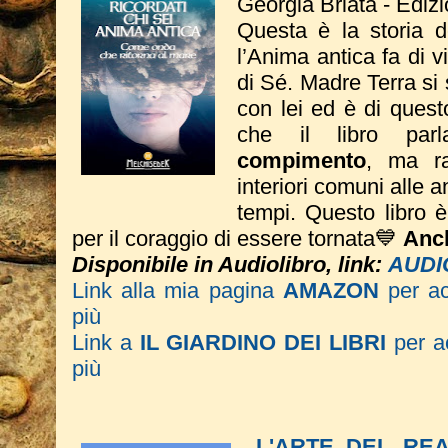
Georgia Briata - Ediz
Questa è la storia 
l’Anima antica fa di vi
di Sé. Madre Terra si
con lei ed è di quest
che il libro pa
compimento
, ma ra
interiori comuni alle an
tempi.
Questo libro 
per il coraggio di essere tornata💙
Anch
Disponibile in Audiolibro, link:
AUDI
Link alla mia pagina
AMAZON
per a
più
Link a
IL GIARDINO DEI LIBRI
per ac
più
L'ARTE DEL RE