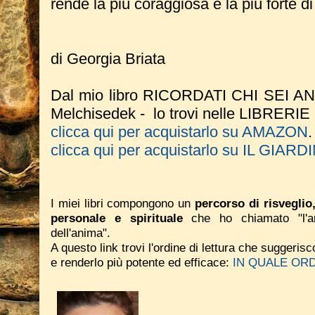
rende la più coraggiosa e la più forte d
di Georgia Briata
Dal mio libro RICORDATI CHI SEI AN
Melchisedek - lo trovi nelle LIBRERIE
clicca qui per acquistarlo su AMAZON
.
clicca qui per acquistarlo su IL GIAR
I miei libri compongono un
percorso di risveglio
personale e spirituale
che ho chiamato "l'ar
dell'anima".
A questo link trovi l'ordine di lettura che suggeri
e renderlo più potente ed efficace:
IN QUALE ORD