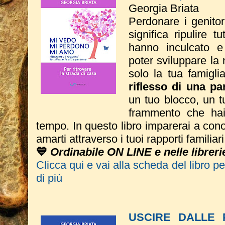
Georgia Briata
Perdonare i genitor
significa ripulire t
hanno inculcato e
poter sviluppare la
solo la tua
famigl
riflesso di una par
un tuo blocco, un t
frammento che hai 
tempo.
In questo libro imparerai a conos
amarti attraverso i tuoi rapporti familiar
💙
Ordinabile ON LINE e nelle libreri
Clicca qui e vai alla scheda del libro p
di più
USCIRE DALLE P