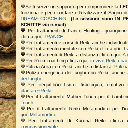
💙Se ti serve un supporto per comprendere la
LEG
funziona e per ricordare e Realizzare il Sogno d
DREAM COACHING
(Le sessioni sono IN
SCRITTE via e-mail)
💙
Per trattamenti di Trance Healing - guarigione 
clicca qui:
TRANCE
💙Per trattamenti e corsi di Reiki anche individual
💙Per trattamento mentale con Reiki clicca qui:
Tr
💙
Per trattamenti di Reiki a distanza clicca qui:
A 
💙Per Reiki coaching
clicca qui:
io vivo Reiki coa
💙Pulizia Aura con Reiki, anche a distanza:
Pulizi
💙Puliza energetica dei luoghi con Reiki, anche 
dei luoghi
💙Per riequilibrio fisico, fisiologico, emotiv
plantare+Reiki
💙Per il trattamento Mather Touch per il bambino
Touch
💙Per il trattamento Reiki Metamorfico per l'in
qui:
Metamorfico
💙Per trattamenti di Karuna Reiki clicca
compassionevole