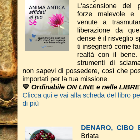
L'ascensione del p
forze malevole e d
venute a trasmutar
liberazione da qu
dense è il risveglio s
ti insegnerò come fa
realtà con il bene.
strumenti di sciam
non sapevi di possedere, così che pos
importati per la tua missione.
💙
Ordinabile ON LINE e nelle LIBRE
Clicca qui e vai alla scheda del libro p
di più
DENARO, CIBO 
Briata