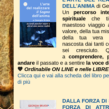
DELL'ANIMA
di Ge
Un
percorso inte
spirituale
che ti
maestoso viaggio a
valore, della tua mi
della tua vera 
nascosta dai tanti 
sei cresciuto. Q
a
comprendere, p
andare
il passato e a sentire
la voce d
💙
Ordinabile ON LINE e nelle LIBRE
Clicca qui e vai alla scheda del libro p
di più
DALLA FORZA DI
FORZA DI ATTR