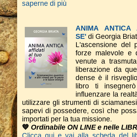
saperne di più
ANIMA ANTICA 
SE'
di Georgia Bria
L'ascensione del p
forze malevole e d
venute a trasmutar
liberazione da qu
dense è il risveglio
libro ti insegne
influenzare la real
utilizzare gli strumenti di sciaman
sapevi di possedere, così che poss
importati per la tua missione.
💙
Ordinabile ON LINE e nelle LIB
Clicca qui e vai alla scheda del li