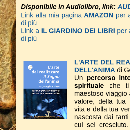
Disponibile in Audiolibro, link:
AU
Link alla mia pagina
AMAZON
per 
di più
Link a
IL GIARDINO DEI LIBRI
per 
di più
L'ARTE DEL RE
DELL'ANIMA
di G
Un
percorso inte
spirituale
che ti
maestoso viaggio a
valore, della tua
vita e della tua ve
nascosta dai tant
cui sei cresciuto.