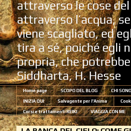
attraverso le cose de
attraverso l’acqua, se
viene scagliato, ed eg
tira a sé, poiché egli
propria, che potrebb
Siddharta, H. Hesse
Home page
SCOPO DEL BLOG
CHI SON
INIZIA QUI
Salvagente per l'Anima
Cook
Corsi e trattamenti REIKI
VIAGGIA CON ME
LA BANCA DEL CIELO: COME 