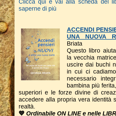
Clicca qui e vai alla scheda del li
saperne di più
ACCENDI PENSIE
UNA NUOVA R
Briata
Questo libro a
iut
la vecchia matrice
uscire dai buchi n
in cui ci cadiam
necessario integ
bambina più ferita
superiori e le forze divine di crea
accedere alla propria vera identità s
realtà.
💙
Ordinabile ON LINE e nelle LIB