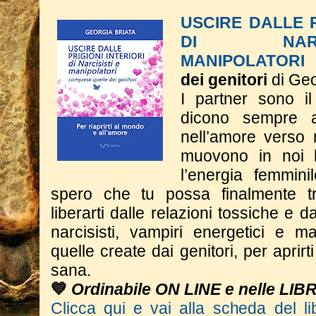
USCIRE DALLE P
DI NAR
MANIPOLATORI
dei genitori
di Geo
I partner sono il
dicono sempre 
nell’amore verso 
muovono in noi l
l’energia femmini
spero che tu possa finalmente tr
liberarti dalle relazioni tossiche e dal
narcisisti, vampiri energetici e m
quelle create dai genitori, per aprir
sana.
💙
Ordinabile ON LINE e nelle LIB
Clicca qui e vai alla scheda del li