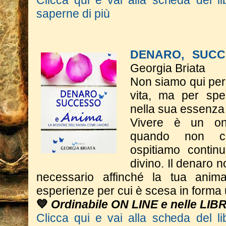
Clicca qui e vai alla scheda del li
saperne di più
DENARO, SUCC
Georgia Briata
Non siamo qui per 
vita, ma per spe
nella sua essenza
Vivere è un on
quando non c
ospitiamo contin
divino. Il denaro n
necessario affinché la tua anim
esperienze per cui è scesa in form
💙
Ordinabile ON LINE e nelle LIB
Clicca qui e vai alla scheda del li