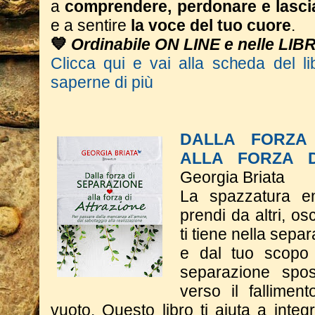
a
comprendere, perdonare e lasci
e a sentire
la voce del tuo cuore
.
💙
Ordinabile ON LINE e nelle LIB
Clicca qui e vai alla scheda del li
saperne di più
DALLA FORZA 
ALLA FORZA D
Georgia Briata
La spazzatura e
prendi da altri, o
ti tiene nella sepa
e dal tuo scopo 
separazione spos
verso il fallimen
vuoto. Questo libro ti aiuta a integr