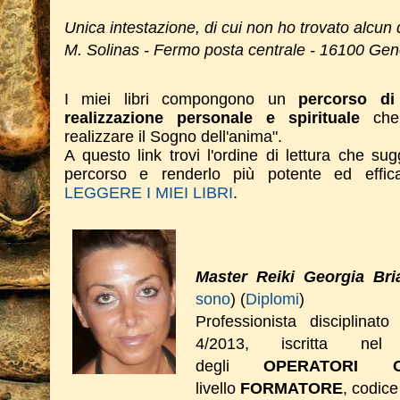
Unica intestazione, di cui non ho trovato alcun 
M. Solinas - Fermo posta centrale - 16100 Gen
I miei libri compongono un
percorso di 
realizzazione personale e spirituale
che 
realizzare il Sogno dell'anima".
A questo link trovi l'ordine di lettura che su
percorso e renderlo più potente ed effi
LEGGERE I MIEI LIBRI
.
Master Reiki Georgia Bri
sono
) (
Diplomi
)
Professionista disciplinat
4/2013, iscritta nel 
degli
OPERATORI O
livello
FORMATORE
, codice