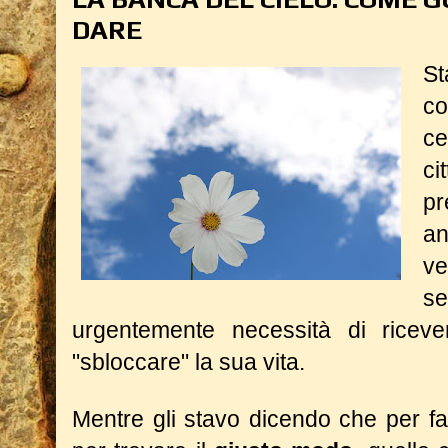
DARE
S
c
ce
c
pr
an
v
se
urgentemente necessità di ricev
"sbloccare" la sua vita.
Mentre gli stavo dicendo che per far 