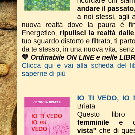
ricordare chi si
andare il passato
a noi stessi, agli a
nuova realtà dove la paura è fin
Energetico,
ripulisci la realtà dall
tuo sguardo distorto e filtrato, ti part
da te stesso, in una nuova vita, sen
💙
Ordinabile ON LINE e nelle LIB
Clicca qui e vai alla scheda del li
saperne di più
IO TI VEDO, IO
Briata
Questo libro 
femminile
e 
vista"
che di ques