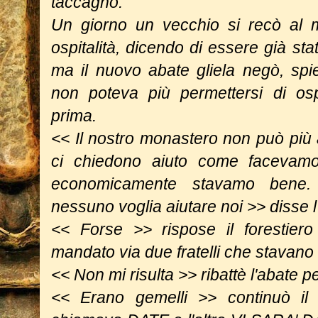
taccagno.
Un giorno un vecchio si recò al 
ospitalità, dicendo di essere già sta
ma il nuovo abate gliela negò, spi
non poteva più permettersi di osp
prima.
<< Il nostro monastero non può più ai
ci chiedono aiuto come facevam
economicamente stavamo bene
nessuno voglia aiutare noi >> disse l
<< Forse >> rispose il forestier
mandato via due fratelli che stavano
<< Non mi risulta >> ribattè l'abate p
<< Erano gemelli >> continuò il