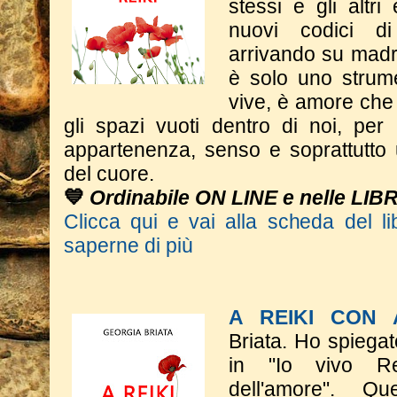
stessi e gli altri
nuovi codici d
arrivando su madr
è solo uno strum
vive, è amore che 
gli spazi vuoti dentro di noi, per
appartenenza, senso e soprattutto 
del cuore.
💙
Ordinabile ON LINE e nelle LIB
Clicca qui e vai alla scheda del li
saperne di più
A REIKI CON
Briata.
Ho spiegat
in "Io vivo Rei
dell'amore".
​Q