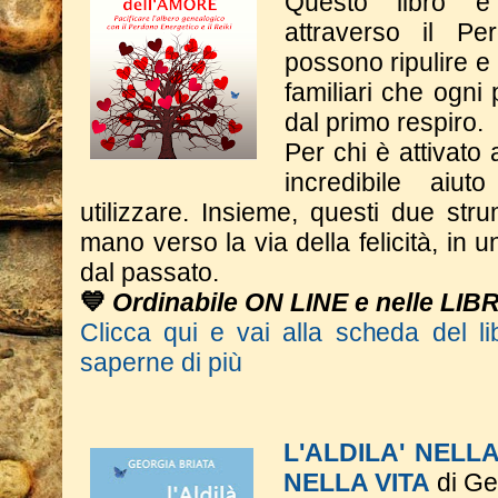
Questo libro è
attraverso il Pe
possono ripulire e
familiari che ogni
dal primo respiro.
Per chi è attivato 
incredibile aiu
utilizzare. Insieme, questi due st
mano verso la via della felicità, in 
dal passato.
💙
Ordinabile ON LINE e nelle LIB
Clicca qui e vai alla scheda del li
saperne di più
L'ALDILA' NELL
NELLA VITA
di Ge