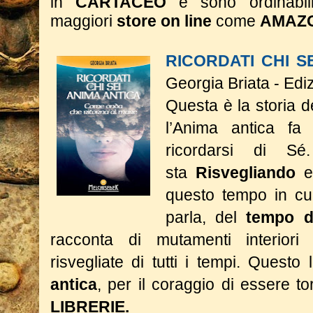
in
CARTACEO
e sono ordinabil
maggiori
store on line
come
AMAZ
RICORDATI CHI S
Georgia Briata - Edi
Questa è la storia 
l’Anima antica fa 
ricordarsi di S
sta
Risvegliando
e
questo tempo in cui
parla, del
tempo d
racconta di mutamenti interior
risvegliate di tutti i tempi.
Questo l
antica
, per il coraggio di essere 
LIBRERIE.