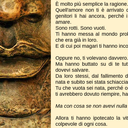
È molto più semplice la ragione
Quell'amore non ti è arrivat
genitori li hai ancora, perché
amare.
Sono rotti. Sono vuoti.
Ti hanno messa al mondo prob
che era già in loro.
E di cui poi magari ti hanno inc
Oppure no, ti volevano davvero
Ma hanno buttato su di te tut
dovevi salvare.
Da loro stessi, dal fallimento d
nata e subito sei stata schiacci
Tu che vuota sei nata, perché o
ti avrebbero dovuto riempire, h
Ma con cosa se non avevi nulla
Allora ti hanno ipotecato la vi
colpevole di ogni cosa.