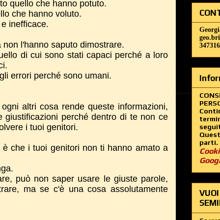
tto quello che hanno potuto.
CONT
llo che hanno voluto.
e inefficace.
Georgi
geo.br
a non l'hanno saputo dimostrare.
347316
uello di cui sono stati capaci perché a loro
ci.
egli errori perché sono umani.
Infor
CONS
PERSO
 ogni altri cosa rende queste informazioni,
Contin
e giustificazioni perché dentro di te non ce
termin
lvere i tuoi genitori.
segui
Questo
parti.
à è che i tuoi genitori non ti hanno amato a
Cooki
Goog
enga.
re, può non saper usare le giuste parole,
rare, ma se c'è una cosa assolutamente
VUOI
SEMI