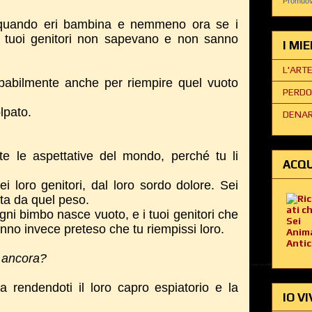
Promuovi
.
o quando eri bambina e nemmeno ora se i
 i tuoi genitori non sapevano e non sanno
I MI
L'ART
abilmente anche per riempire quel vuoto
PERDO
olpato.
DENAR
.
te le aspettative del mondo, perché tu li
ACQU
ei loro genitori, dal loro sordo dolore. Sei
ata da quel peso.
gni bimbo nasce vuoto, e i tuoi genitori che
anno invece preteso che tu riempissi loro.
 ancora?
ta rendendoti il loro capro espiatorio e la
IO VI