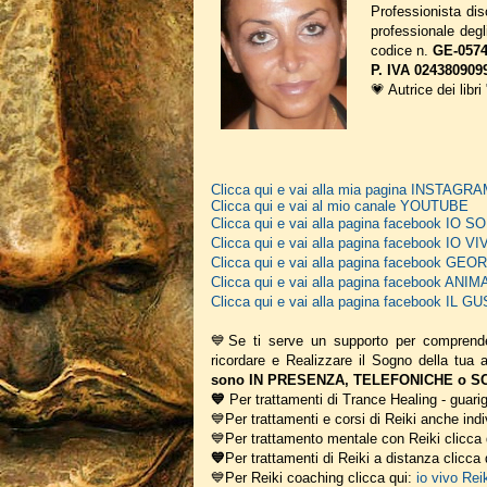
Professionista disc
professionale deg
codice n.
GE-0574
P. IVA 024380909
💗 Autrice dei libri
Clicca qui e vai alla mia pagina INSTAGR
Clicca qui e vai al mio canale YOUTUBE
Clicca qui e vai alla pagina facebook IO
Clicca qui e vai alla pagina facebook IO V
Clicca qui e vai alla pagina facebook G
Clicca qui e vai alla pagina facebook A
Clicca qui e vai alla pagina facebook IL
💙Se ti serve un supporto per comprend
ricordare e Realizzare il Sogno della tua
sono IN PRESENZA, TELEFONICHE o SCR
💙
Per trattamenti di Trance Healing - guarig
💙Per trattamenti e corsi di Reiki anche indi
💙Per trattamento mentale con Reiki clicca
💙
Per trattamenti di Reiki a distanza clicca
💙Per Reiki coaching
clicca qui:
io vivo Rei