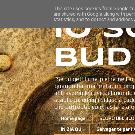
This site uses cookies from Google to 
are shared with Google along with per
Io s
statistics, and to detect and address 
Bud
“Se tu getti una pietra nell’ac
quando ha una meta, un propo
attraverso le cose del mondo c
scagliato, ed egli si lascia ca
che potrebbe contrastare a q
Home page
SCOPO DEL BLO
INIZIA QUI
Salvagente per l