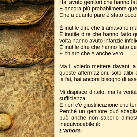
Hai avuto genitori che hanno fa
E ancora più probabilmente que
Che a quanto pare è stato poco 
È inutile dire che ti amavano m
È inutile dire che hanno fatto q
volta hanno avuto infanzie infeli
È inutile dire che hanno fatto d
È chiaro che è anche vero.
Ma il volerlo mettere davanti a
queste affermazioni, solo alibi 
la fai, hai ancora bisogno di asso
Mi dispiace dirtelo, ma la verit
sufficienza.
E non c'è giustificazione che t
Perché un genitore può sbaglia
può anche non saperlo dimost
inequivocabile è:
L'amore.