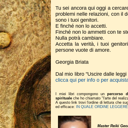
Tu sei ancora qui oggi a cercar
problemi nelle relazioni, con il
sono i tuoi genitori.
E finché non lo accetti.
Finché non lo ammetti con te s
Nulla potrà cambiare.
Accetta la verità, i tuoi geni
persone vuote di amore.
Georgia Briata
Dal mio libro "Uscire dalle leggi
clicca qui per info o per acquist
I miei libri compongono un
percorso d
spirituale
che ho chiamato "l'arte del realiz
A questo link trovi l'ordine di lettura che 
ed efficace:
IN QUALE ORDINE LEGGERE I
Master Reiki Geor