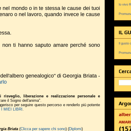
Io vivo 
e nel mondo o in te stessa le cause dei tuoi
 denaro o nel lavoro, quando invece le cause
Promuovi
IL G
tessa.
Il gusto 
tori non ti hanno saputo amare perché sono
Promuovi
Cerca
 dell'albero genealogico" di Georgia Briata -
arlo
i risveglio, liberazione e realizzazione personale e
zare il Sogno dell'anima".
Argo
suggerisco per seguire questo percorso e renderlo più potente
 MIEI LIBRI
.
albe
AMAR
(15
gia Briata
(
Clicca per sapere chi sono
) (
Diplomi
)