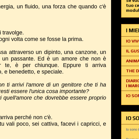
Se vuo
tuo c
ergia, un fluido, una forza che quando c'è
modul
I MI
i travolge.
a ogni volta come se fosse la prima.
IO VIV
IL GU
sa attraverso un dipinto, una canzone, un
o di un passante. Ed è un amore che non è
ANIMA
 te, è per chiunque. Eppure ti arriva
THE D
, e benedetto, e speciale.
DIARI
ti arrivi l'amore di un genitore che ti ha
I MAR
esti essere l'unica cosa importante?
IO SO
vi quell'amore che dovrebbe essere proprio
arriva perché non c'è.
IO S
 vali poco, sei cattiva, facevi i capricci, e
Io sono 