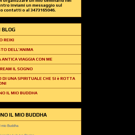
i organizzare un mio seminario nel
entro inviami un messaggio sul
o contatti o al 3473165046.
EI BLOG
O REIKI
STO DELL'ANIMA
 ANTICA VIAGGIA CON ME
REAM IL SOGNO
O DI UNA SPIRITUALE CHE SI è ROTTA
ONI
NO IL MIO BUDDHA
ONO IL MIO BUDDHA
il mio Buddha