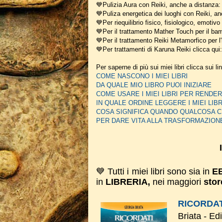
💙Pulizia Aura con Reiki, anche a distanza
💙Puliza energetica dei luoghi con Reiki, a
💙Per riequilibrio fisico, fisiologico, emotiv
💙Per il trattamento Mather Touch per il bam
💙Per il trattamento Reiki Metamorfico per l'
💙Per trattamenti di Karuna Reiki clicca qui
Per saperne di più sui miei libri clicca sui li
COME NASCONO I MIEI LIBRI
DA QUALE MIO LIBRO PUOI INIZIARE
COME USARE I MIEI LIBRI PER REN
IN QUALE ORDINE LEGGERE I MIEI LIBR
COSA SIGNIFICA QUANDO QUALCOSA C
PER DARE VITA ALLA TRASFORMAZION
💙 Tutti i miei libri sono sia in
E
in
LIBRERIA,
nei maggiori
stor
RICORDAT
Briata - Ed