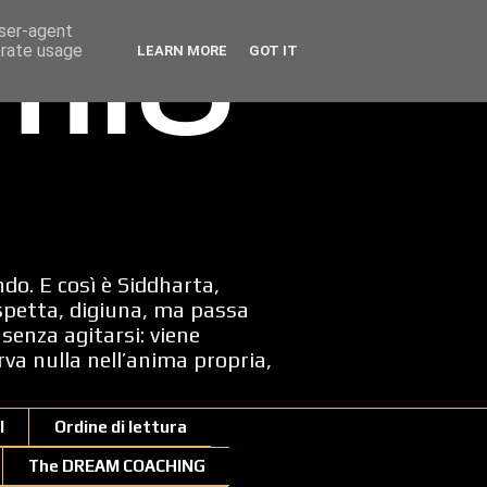
user-agent
erate usage
LEARN MORE
GOT IT
 mio
ndo. E così è Siddharta,
spetta, digiuna, ma passa
senza agitarsi: viene
erva nulla nell’anima propria,
I
Ordine di lettura
The DREAM COACHING