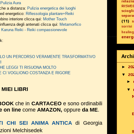
relazi
:
Pulizia Aura
RISVE
nche a distanza:
Pulizia energetica dei luoghi
sciogl
o ed energetico:
Riflessologia plantare+Reiki
separa
bino interiore clicca qui:
Mother Touch
(11)
influenza degli antenati clicca qui:
Metamorfico
sorrisi
:
Karuna Reiki - Reiki compassionevole
healing
energe
nk:
Archi
DERLO UN PERCORSO VERAMENTE TRASFORMATIVO
I
►
20
HE LEGGI TI RISUONA MOLTO
E CI VOGLIONO COSTANZA E RIGORE
▼
20
►
I MIEI LIBRI
▼
BOOK
che in
CARTACEO
e sono ordinabili
e on line
come
AMAZON,
oppure
da ME
.
I CHI SEI ANIMA ANTICA
di Georgia
izioni Melchisedek