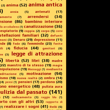
anima antica
anima
(52)
(2)
4)
antenati
(17)
ansia
(5)
arrendersi
(34)
amento
(7)
nsione
(86)
bambino interiore
canalizzazione
(36)
lu arcobaleno
(1)
 espiatorio
(9)
coppia
(2)
corpo
(5)
corsi
stellazioni familiari
(32)
defunti
Denaro
(29)
depressione
(11)
moni
(3)
nde
(8)
femminile
(23)
fede
(6)
ferite
fiducia
(44)
li
(4)
genitori
(6)
legge di attrazione
re
(3)
5)
libertà
(52)
libri
(38)
madre
(22)
maestro di te stesso
(19)
magia
nipolazione
(19)
medianità
Massaggi
(1)
motivazione
(94)
editazione
(5)
sismo
(18)
ombra
(14)
nuova realtà
(2)
pensieri
(17)
perdono
(20)
(4)
pensi
(1)
ono energetico
(48)
pulizia aura
ulizia dal passato
(141)
a
(12)
radicamento
(3)
raggio blu
(1)
rto con gli altri
(53)
rapporto di
realizzare i sogni
(41)
Reiki
(6)
(1)