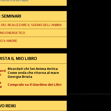
 anche tu la tua Pagina
EI SEMINARI
E DEL REALIZZARE IL SOGNO DELL'ANIMA
NO ENERGETICO
O è AMORE
ISTA IL MIO LIBRO
Ricordati chi Sei Anima Antica
Come onda che ritorna al mare
Georgia Briata
Compralo su il Giardino dei Libri
VO REIKI