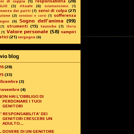
responsabilità
(28)
oni di coppia
(5)
GLIO
(3)
rituale
(6)
sciamanesimo
(1)
sensi di colpa
(27)
imento dei patti
(7)
sofferenza
zione
(2)
sessioni e corsi
(1)
Sogno dell'anima
(99)
sogno
(6)
strumenti
(15)
tecniche
(7)
(1)
theta
Valore personale
(58)
vampiri
(1)
tici
(21)
vergogna
(6)
vio blog
26
(28)
25
(33)
dicembre
(3)
novembre
(4)
NON HAI L'OBBLIGO DI
PERDONARE I TUOI
GENITORI
E' RESPONSABILITA' DEI
GENITORI CRESCERE UN
ADULTO...
IL DOVERE DI UN GENITORE