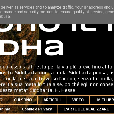
deliver its services and to analyze traffic. Your IP address and 
formance and security metrics to ensure quality of service, gen
ono il
abuse.
dha
qua, essa si affretta per la via più breve fino al fo
sito. Siddharta non fa nulla. Siddharta pensa, a
ome la pietra attraverso l’acqua, senza far nulla, 
dere. La sua meta lo tira a sé, poiché egli non cons
uesta meta” Siddharta, H. Hesse
G
CHI SONO
ARTICOLI
VIDEO
I MIEI LIBR
'Anima
Cookie e Privacy
L'ARTE DEL REALIZZARE