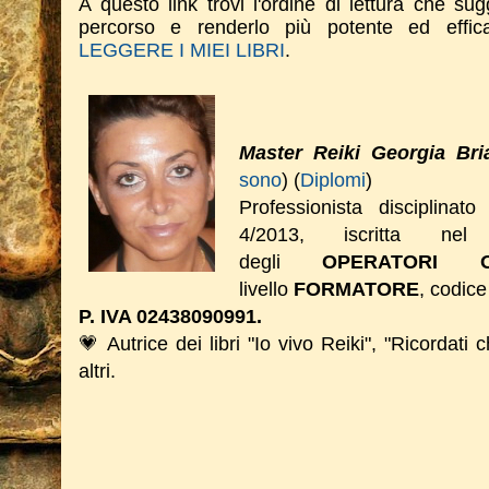
A questo link trovi l'ordine di lettura che su
percorso e renderlo più potente ed effi
LEGGERE I MIEI LIBRI
.
Master Reiki Georgia Bri
sono
) (
Diplomi
)
Professionista disciplinat
4/2013, iscritta nel 
degli
OPERATORI O
livello
FORMATORE
, codice
P. IVA 02438090991.
💗 Autrice dei libri "Io vivo Reiki", "Ricordati 
altri.