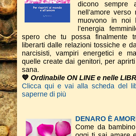
dicono sempre 
nell’amore verso 
muovono in noi l
l’energia femmini
spero che tu possa finalmente tr
liberarti dalle relazioni tossiche e dal
narcisisti, vampiri energetici e m
quelle create dai genitori, per aprir
sana.
💙
Ordinabile ON LINE e nelle LIB
Clicca qui e vai alla scheda del li
saperne di più
DENARO È AMOR
Come da bambino t
oggi ti sai amare 