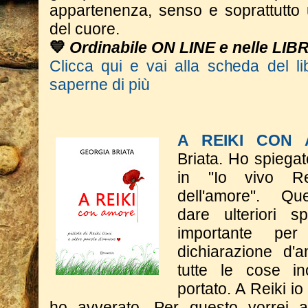
appartenenza, senso e soprattutto 
del cuore.
💙
Ordinabile ON LINE e nelle LIB
Clicca qui e vai alla scheda del li
saperne di più
A REIKI CON
Briata.
Ho spiegat
in "Io vivo Rei
dell'amore".
​Q
dare
ulteriori s
importante p
dichiarazione d'a
tutte le cose in
portato. A Reiki i
ho avverato.
​Per questo vorrei 