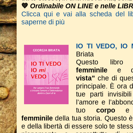
💙
Ordinabile ON LINE e nelle LIB
Clicca qui e vai alla scheda del li
saperne di più
IO TI VEDO, IO
Briata
Questo libro 
femminile
e 
vista"
che di ques
principale. È ora d
tue parti invisibi
l’amore e l’abbon
tuo
corpo
e
femminile
della tua storia.
Questo è 
e della libertà di essere solo te stess