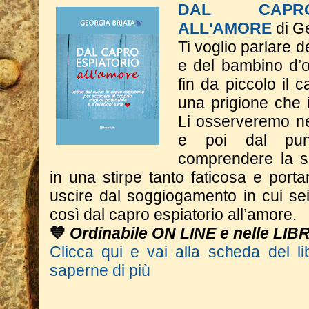
DAL CAPRO
ALL'AMORE
di Ge
Ti voglio parlare d
e del bambino d’o
fin da piccolo il c
una prigione che 
Li osserveremo nel
e poi dal punt
comprendere la s
in una stirpe tanto faticosa e porta
uscire dal soggiogamento in cui se
così dal capro espiatorio all’amore.
💙
Ordinabile ON LINE e nelle LIB
Clicca qui e vai alla scheda del li
saperne di più