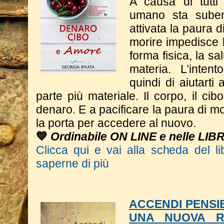
A causa di tutti 
umano sta suben
attivata la paura d
morire impedisce l
forma fisica, la sa
materia. L’inten
quindi di aiutarti
parte più materiale. Il corpo, il cib
denaro. E a pacificare la paura di m
la porta per accedere al nuovo.
💙
Ordinabile ON LINE e nelle LIB
Clicca qui e vai alla scheda del li
saperne di più
ACCENDI PENSIE
UNA NUOVA R