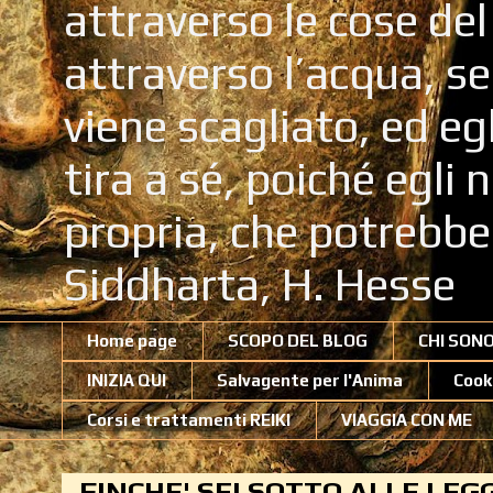
attraverso le cose de
attraverso l’acqua, se
viene scagliato, ed eg
tira a sé, poiché egli
propria, che potrebb
Siddharta, H. Hesse
Home page
SCOPO DEL BLOG
CHI SON
INIZIA QUI
Salvagente per l'Anima
Cook
Corsi e trattamenti REIKI
VIAGGIA CON ME
FINCHE' SEI SOTTO ALLE LEG