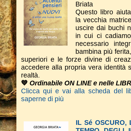
Briata
Questo libro a
iut
la vecchia matrice
uscire dai buchi n
in cui ci cadiam
necessario integ
bambina più ferita
superiori e le forze divine di crea
accedere alla propria vera identità s
realtà.
💙
Ordinabile ON LINE e nelle LIB
Clicca qui e vai alla scheda del li
saperne di più
IL Sé OSCURO,
TEMPO DEGLI 