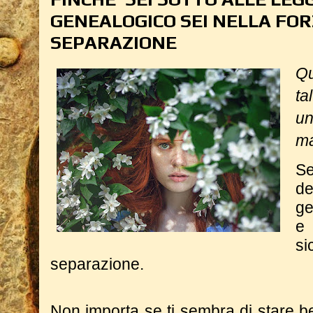
GENEALOGICO SEI NELLA FOR
SEPARAZIONE
Q
t
u
ma
Se
de
ge
e
s
separazione.
Non importa se ti sembra di stare b