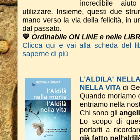
incredibile aiu
utilizzare. Insieme, questi due st
mano verso la via della felicità, in 
dal passato.
💙
Ordinabile ON LINE e nelle LIB
Clicca qui e vai alla scheda del li
saperne di più
L'ALDILA' NELL
NELLA VITA
di Ge
Quando moriamo c
entriamo nella nos
Chi sono gli
angeli
Lo scopo di ques
portarti a ricorda
già fatto nell'aldi