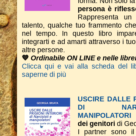
forma.
Non solo la
persona è rifless
Rappresenta un 
talento, qualche tuo frammento che 
nel tempo.
In questo libro impar
integrarti e ad amarti attraverso i tuoi
altre persone.
💙
Ordinabile ON LINE e nelle librer
Clicca qui e vai alla scheda del li
saperne di più
USCIRE DALLE P
DI NAR
MANIPOLATORI
dei genitori
di Geo
I partner sono il