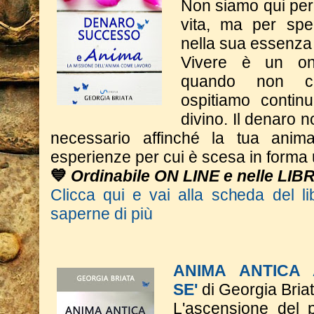
Non siamo qui per 
vita, ma per spe
nella sua essenza
Vivere è un on
quando non c
ospitiamo contin
divino. Il denaro n
necessario affinché la tua anim
esperienze per cui è scesa in form
💙
Ordinabile ON LINE e nelle LIB
Clicca qui e vai alla scheda del li
saperne di più
ANIMA ANTICA 
SE'
di Georgia Bria
L'ascensione del p