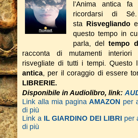
l’Anima antica fa 
ricordarsi di S
sta
Risvegliando
e
questo tempo in cui
parla, del
tempo d
racconta di mutamenti interior
risvegliate di tutti i tempi.
Questo l
antica
, per il coraggio di essere 
LIBRERIE.
Disponibile in Audiolibro, link:
AU
Link alla mia pagina
AMAZON
per 
di più
Link a
IL GIARDINO DEI LIBRI
per 
di più