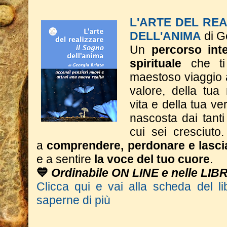
L'ARTE DEL RE
DELL'ANIMA
di G
Un
percorso inte
spirituale
che ti
maestoso viaggio a
valore, della tua
vita e della tua ve
nascosta dai tant
cui sei cresciuto.
a
comprendere, perdonare e lasci
e a sentire
la voce del tuo cuore
.
💙
Ordinabile ON LINE e nelle LIB
Clicca qui e vai alla scheda del li
saperne di più