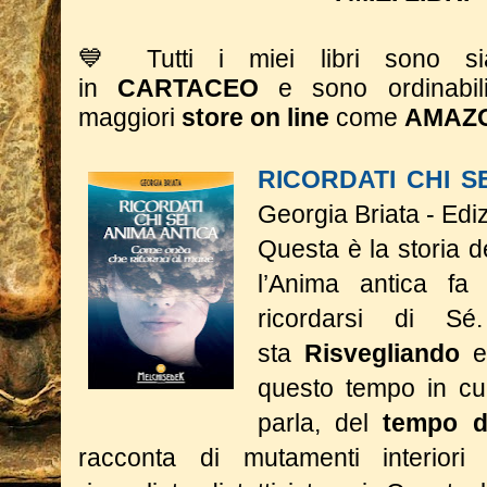
💙 Tutti i miei libri sono 
in
CARTACEO
e sono ordinabil
maggiori
store on line
come
AMAZ
RICORDATI CHI S
Georgia Briata - Edi
Questa è la storia 
l’Anima antica fa 
ricordarsi di S
sta
Risvegliando
e
questo tempo in cui
parla, del
tempo d
racconta di mutamenti interior