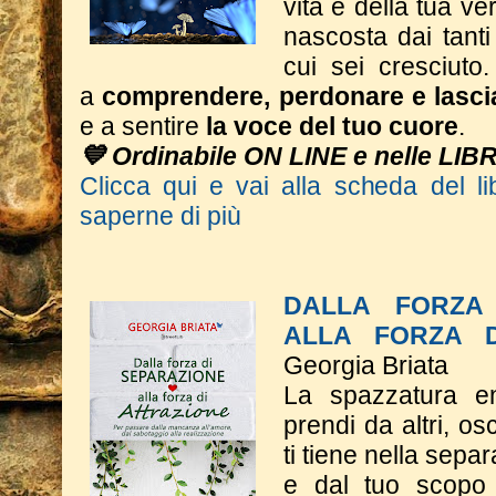
vita e della tua ve
nascosta dai tant
cui sei cresciuto.
a
comprendere, perdonare e lasci
e a sentire
la voce del tuo cuore
.
💙 Ordinabile ON LINE e nelle LIB
Clicca qui e vai alla scheda del li
saperne di più
DALLA FORZA 
ALLA FORZA D
Georgia Briata
La spazzatura e
prendi da altri, o
ti tiene nella sepa
e dal tuo scopo 