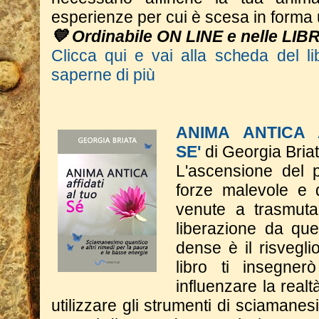
esperienze per cui è scesa in form
💙 Ordinabile ON LINE e nelle LIB
Clicca qui e vai alla scheda del li
saperne di più
ANIMA ANTICA 
SE'
di Georgia Bria
L'ascensione del p
forze malevole e d
venute a trasmutar
liberazione da qu
dense è il risveglio
libro ti insegne
influenzare la real
utilizzare gli strumenti di sciaman