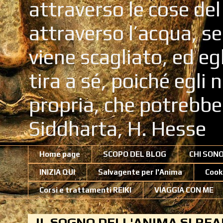
attraverso le cose de
attraverso l’acqua, se
viene scagliato, ed eg
tira a sé, poiché egli
propria, che potrebb
Siddharta, H. Hesse
Home page
SCOPO DEL BLOG
CHI SON
INIZIA QUI
Salvagente per l'Anima
Cook
Corsi e trattamenti REIKI
VIAGGIA CON ME
IL SOGNO DELL'ANIMA SI REA