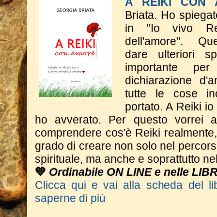
A REIKI CON
Briata.
Ho spiegat
in "Io vivo Rei
dell'amore".
​Q
dare
ulteriori s
importante p
dichiarazione d'a
tutte le cose in
portato. A Reiki i
ho avverato.
​Per questo vorrei 
comprendere cos'è Reiki realmente,
grado di creare non solo nel percor
spirituale, ma anche e soprattutto nel
💙
Ordinabile ON LINE e nelle LIB
Clicca qui e vai alla scheda del li
saperne di più