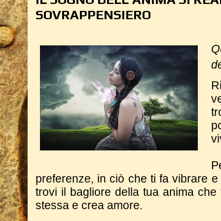
SOVRAPPENSIERO
Q
d
R
v
t
p
v
P
preferenze, in ciò che ti fa vibrare e
trovi il bagliore della tua anima che
stessa e crea amore.