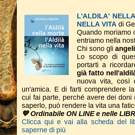
L'ALDILA' NELL
NELLA VITA
di Ge
Quando moriamo c
entriamo nella nos
Chi sono gli
angeli
Lo scopo di ques
portarti a ricorda
già fatto nell'aldi
nuova vita, così
un'amica. E di farti comprendere l
cui fai parte, perché avere dei don
saperlo, può rendere la vita una fatic
💙 Ordinabile ON LINE e nelle LIB
Clicca qui e vai alla scheda del li
saperne di più