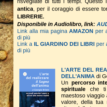
risvegliate di tutti i tempi.
Questo l
antica
, per il coraggio di essere 
LIBRERIE.
Disponibile in Audiolibro, link:
AU
Link alla mia pagina
AMAZON
per 
di più
Link a
IL GIARDINO DEI LIBRI
per 
di più
L'ARTE DEL RE
DELL'ANIMA
di G
Un
percorso inte
spirituale
che ti
maestoso viaggio a
valore, della tua