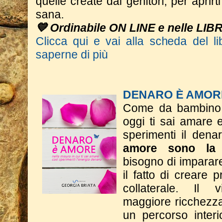
quelle create dai genitori, per aprir
sana.
💙 Ordinabile ON LINE e nelle LIB
Clicca qui e vai alla scheda del li
saperne di più
DENARO È AMOR
Come da bambino t
oggi ti sai amare 
sperimenti il dena
amore sono la 
bisogno di imparar
il fatto di creare p
collaterale. Il
maggiore ricchezza 
un percorso interi