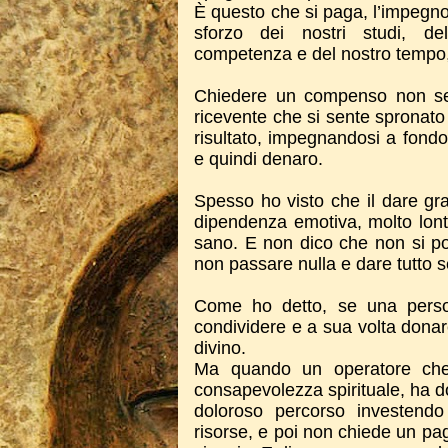
È questo che si paga, l’impegno 
sforzo dei nostri studi, del
competenza e del nostro tempo, 
Chiedere un compenso non ser
ricevente che si sente spronato
risultato, impegnandosi a fond
e quindi denaro.
Spesso ho visto che il dare gr
dipendenza emotiva, molto lont
sano. E non dico che non si po
non passare nulla e dare tutto 
Come ho detto, se una perso
condividere e a sua volta donar
divino.
Ma quando un operatore che 
consapevolezza spirituale, ha d
doloroso percorso investend
risorse, e poi non chiede un pa