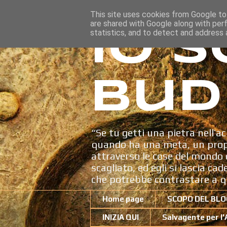
This site uses cookies from Google to 
are shared with Google along with per
Io s
statistics, and to detect and address 
Bud
“Se tu getti una pietra nell’ac
quando ha una meta, un propo
attraverso le cose del mondo c
scagliato, ed egli si lascia ca
che potrebbe contrastare a q
Home page
SCOPO DEL BLO
INIZIA QUI
Salvagente per l