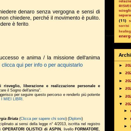
relazi
RISVE
sciogl
hiedere denaro senza vergogna e sensi di
separa
 non chiedere, perché il movimento è pulito.
(11)
dere è ferito
.
sorrisi
healing
energe
Archi
successo e anima / la missione dell'anima
-
clicca qui per info o per acquistarlo
►
20
►
20
►
20
i risveglio, liberazione e realizzazione personale e
►
20
zare il Sogno dell'anima".
suggerisco per seguire questo percorso e renderlo più potente
►
20
 MIEI LIBRI
.
▼
20
►
►
gia Briata
(
Clicca per sapere chi sono
) (
Diplomi
)
iplinato ai sensi della legge n° 4/2013, iscritta nel registro
►
li
OPERATORI OLISTICI di ASPIN
, livello
FORMATORE
,