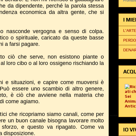
Promuovi
tiche da dipendente, perché la parola stessa
pendenza economica da altra gente, che si
I MI
L'ART
sso nasconde vergogna e senso di colpa.
stico o spirituale, caricato da queste basse
PERDO
i a farsi pagare.
DENAR
tto ciò che serve, non esistono piante o
l loro cibo o al loro ossigeno rischiando la
ACQU
ni e situazioni, e capire come muoversi è
. Può essere uno scambio di altro genere,
eto, è ciò che avviene nella materia che
à di come agiamo.
stici che ricopriamo siamo canali, come per
ere un buon canale bisogna lavorare molto
 sforzo, e questo va ripagato. Come va
IO VI
a disposizione.