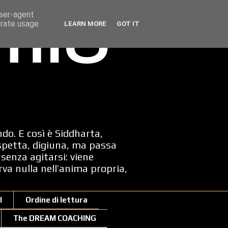
user-agent
erate usage
LEARN MORE
GOT IT
 mio
ndo. E così è Siddharta,
spetta, digiuna, ma passa
senza agitarsi: viene
erva nulla nell’anima propria,
I
Ordine di lettura
The DREAM COACHING