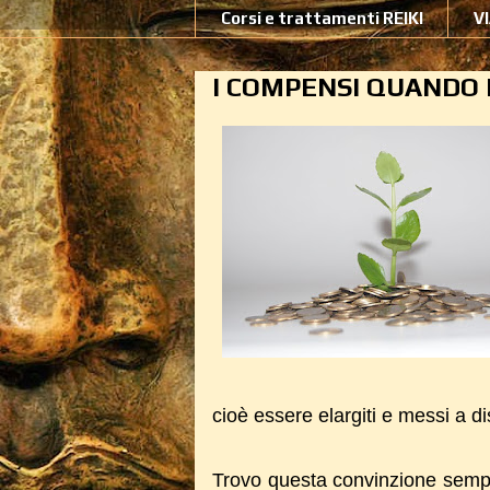
Corsi e trattamenti REIKI
V
I COMPENSI QUANDO 
cioè essere elargiti e messi a d
Trovo questa convinzione sempr