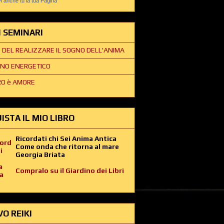
 anche tu la tua Pagina
EI SEMINARI
E DEL REALIZZARE IL SOGNO DELL'ANIMA
NO ENERGETICO
O è AMORE
ISTA IL MIO LIBRO
Ricordati chi Sei Anima Antica
Come onda che ritorna al mare
Georgia Briata
Compralo su il Giardino dei Libri
VO REIKI