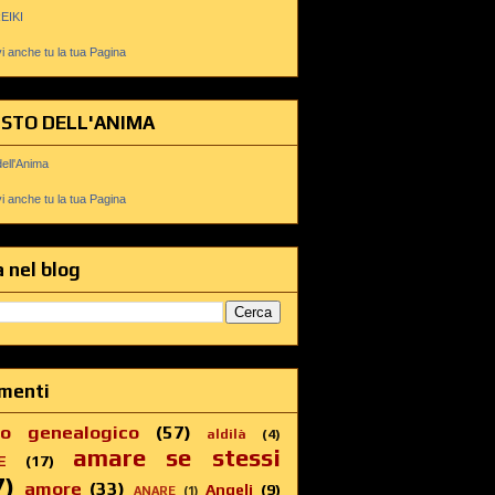
REIKI
 anche tu la tua Pagina
USTO DELL'ANIMA
dell'Anima
 anche tu la tua Pagina
 nel blog
menti
ro genealogico
(57)
aldilà
(4)
amare se stessi
E
(17)
7)
amore
(33)
Angeli
(9)
ANARE
(1)