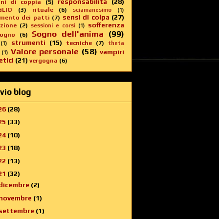
responsabilità
(28)
oni di coppia
(5)
GLIO
(3)
rituale
(6)
sciamanesimo
(1)
sensi di colpa
(27)
imento dei patti
(7)
sofferenza
zione
(2)
sessioni e corsi
(1)
Sogno dell'anima
(99)
sogno
(6)
strumenti
(15)
tecniche
(7)
(1)
theta
Valore personale
(58)
vampiri
(1)
tici
(21)
vergogna
(6)
vio blog
26
(28)
25
(33)
24
(10)
23
(18)
22
(13)
21
(32)
dicembre
(2)
novembre
(1)
settembre
(1)