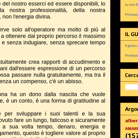
del nostro esserci ed essere disponibili, lo
Io vivo 
la nostra professionalità, della nostra
Promuovi
non l'energia divina.
ve solo all'operatore ma molto di più al
IL G
 a ottenere dal proprio percorso il massimo
o e senza indugiare, senza sprecare tempo
Il gusto 
Promuovi
atuitamente crea rapporti di accudimento e
ani dall'essere espressione di un percorso
ssa passare nulla gratuitamente, ma tra il
Cerca
senza un compenso, c'è un abisso.
na ha un dono dalla nascita che vuole
e, è un conto, è una forma di gratitudine al
Argo
per sviluppare i suoi talenti e la sua
ovuto fare un lungo, faticoso e sicuramente
albe
o a sua volta tempo, denaro, energia e
AMAR
gamento, questo è togliere valore al proprio
(15