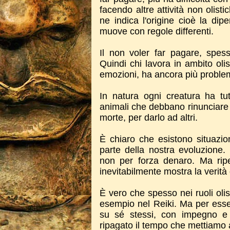
facendo altre attività non olis
ne indica l'origine cioè la di
muove con regole differenti.
Il non voler far pagare, spe
Quindi chi lavora in ambito oli
emozioni, ha ancora più problem
In natura ogni creatura ha tu
animali che debbano rinunciare a
morte, per darlo ad altri.
È chiaro che esistono situazio
parte della nostra evoluzione
non per forza denaro. Ma rip
inevitabilmente mostra la verit
È vero che spesso nei ruoli oli
esempio nel Reiki. Ma per ess
su sé stessi, con impegno e
ripagato il tempo che mettiamo 