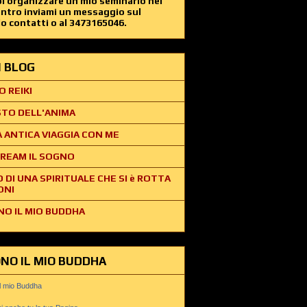
i organizzare un mio seminario nel
entro inviami un messaggio sul
o contatti o al 3473165046.
EI BLOG
O REIKI
STO DELL'ANIMA
 ANTICA VIAGGIA CON ME
REAM IL SOGNO
O DI UNA SPIRITUALE CHE SI è ROTTA
ONI
NO IL MIO BUDDHA
ONO IL MIO BUDDHA
il mio Buddha