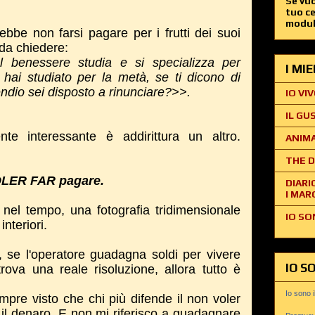
Se vuo
tuo c
modul
ebbe non farsi pagare per i frutti dei suoi
 da chiedere:
 benessere studia e si specializza per
I MI
 hai studiato per la metà, se ti dicono di
pendio sei disposto a rinunciare?>>.
IO VIV
IL GU
nte interessante è addirittura un altro.
ANIMA
THE D
OLER FAR pagare.
DIARI
I MAR
 nel tempo, una fotografia tridimensionale
IO SO
interiori.
, se l'operatore guadagna soldi per vivere
IO S
rova una reale risoluzione, allora tutto è
.
Io sono 
pre visto che chi più difende il non voler
n il denaro. E non mi riferisco a guadagnare