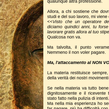
qualunque altra professione.
Allora, a chi sostiene che dovr
studi e del suo lavoro, mi viene
<<Visto che un operatore del
diciamo quindici anni, tu forse
lavorare gratis allora al tuo sti
Qualcosa non va.
Ma talvolta, il punto verame
Nemmeno il non voler pagare.
Ma, l'attaccamento al NON V
La materia restituisce sempre,
della verità dei nostri movimenti 
Se nella materia va tutto bene
dignitosamente e il ricevente t
stato fatto nella pulizia di intenti
Ma nella mia esperienza ho sem
far pagare, più ha difficoltà co