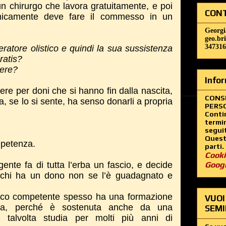
n chirurgo che lavora gratuitamente, e poi
CONT
micamente deve fare il commesso in un
Georgi
geo.br
347316
eratore olistico e quindi la sua sussistenza
ratis?
ere?
Infor
ere per doni che si hanno fin dalla nascita,
CONS
a, se lo si sente, ha senso donarli a propria
PERSO
Contin
termin
segui
Questo
ompetenza.
parti.
Cooki
ente fa di tutta l’erba un fascio, e decide
Goog
chi ha un dono non se l’è guadagnato e
tico competente spesso ha una formazione
VUOI
vita, perché è sostenuta anche da una
SEMI
 talvolta studia per molti più anni di