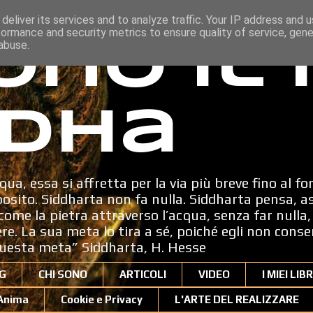
deliver its services and to analyze traffic. Your IP address and 
formance and security metrics to ensure quality of service, gen
ono il
abuse.
dha
qua, essa si affretta per la via più breve fino al fo
sito. Siddharta non fa nulla. Siddharta pensa, a
ome la pietra attraverso l’acqua, senza far nulla, 
dere. La sua meta lo tira a sé, poiché egli non cons
uesta meta” Siddharta, H. Hesse
G
CHI SONO
ARTICOLI
VIDEO
I MIEI LIBR
'Anima
Cookie e Privacy
L'ARTE DEL REALIZZARE