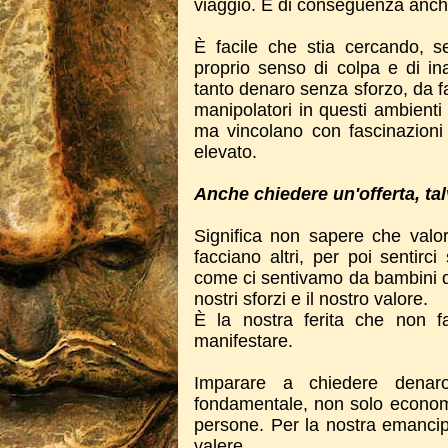
viaggio. E di conseguenza anche
È facile che stia cercando, se
proprio senso di colpa e di 
tanto denaro senza sforzo, da f
manipolatori in questi ambienti
ma vincolano con fascinazion
elevato.
Anche chiedere un'offerta, tal
Significa non sapere che valor
facciano altri, per poi sentirc
come ci sentivamo da bambini qu
nostri sforzi e il nostro valore.
È la nostra ferita che non f
manifestare.
Imparare a chiedere denaro
fondamentale, non solo econom
persone. Per la nostra emanci
valere.