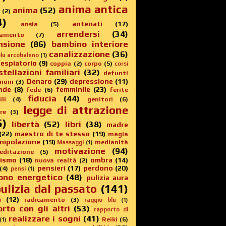
anima antica
anima
(52)
(2)
4)
antenati
(17)
ansia
(5)
arrendersi
(34)
amento
(7)
nsione
(86)
bambino interiore
canalizzazione
(36)
lu arcobaleno
(1)
 espiatorio
(9)
coppia
(2)
corpo
(5)
corsi
stellazioni familiari
(32)
defunti
Denaro
(29)
depressione
(11)
moni
(3)
nde
(8)
femminile
(23)
fede
(6)
ferite
fiducia
(44)
li
(4)
genitori
(6)
legge di attrazione
re
(3)
5)
libertà
(52)
libri
(38)
madre
(22)
maestro di te stesso
(19)
magia
nipolazione
(19)
medianità
Massaggi
(1)
motivazione
(94)
editazione
(5)
sismo
(18)
ombra
(14)
nuova realtà
(2)
pensieri
(17)
perdono
(20)
(4)
pensi
(1)
ono energetico
(48)
pulizia aura
ulizia dal passato
(141)
a
(12)
radicamento
(3)
raggio blu
(1)
rto con gli altri
(53)
rapporto di
realizzare i sogni
(41)
Reiki
(6)
(1)