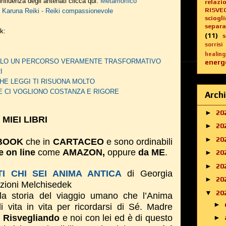
influenza degli antenati clicca qui:
Metamorfico
relazi
RISVE
:
Karuna Reiki - Reiki compassionevole
sciogl
separa
nk:
(11)
sorrisi
healing
DERLO UN PERCORSO VERAMENTE TRASFORMATIVO
energe
I
HE LEGGI TI RISUONA MOLTO
E CI VOGLIONO COSTANZA E RIGORE
Archi
►
20
I MIEI LIBRI
►
20
►
20
BOOK
che in
CARTACEO
e sono ordinabili
e on line
come
AMAZON,
oppure
da ME
.
►
20
►
20
I CHI SEI ANIMA ANTICA
di Georgia
►
20
izioni Melchisedek
▼
20
la storia del viaggio umano che l’Anima
►
di vita in vita per ricordarsi di Sé. Madre
a
Risvegliando
e noi con lei ed è di questo
►