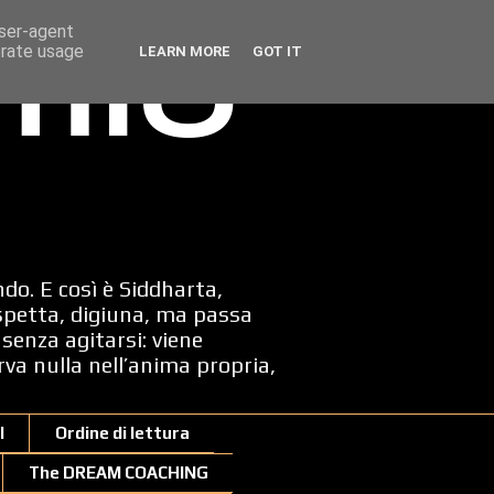
user-agent
erate usage
LEARN MORE
GOT IT
 mio
ndo. E così è Siddharta,
spetta, digiuna, ma passa
senza agitarsi: viene
erva nulla nell’anima propria,
I
Ordine di lettura
The DREAM COACHING