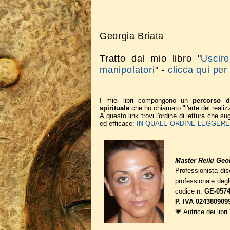
Georgia Briata
Tratto dal mio libro "
Uscire
manipolatori
" -
clicca qui per
I miei libri compongono un
percorso d
spirituale
che ho chiamato "l'arte del realiz
A questo link trovi l'ordine di lettura che 
ed efficace:
IN QUALE ORDINE LEGGERE I
Master Reiki Geor
Professionista disc
professionale deg
codice n.
GE-0574
P. IVA 024380909
💗 Autrice dei libri