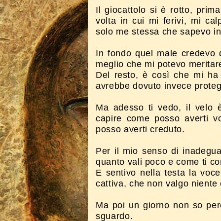
Il giocattolo si è rotto, pr
volta in cui mi ferivi, mi ca
solo me stessa che sapevo in
In fondo quel male credevo d
meglio che mi potevo meritar
Del resto, è così che mi ha 
avrebbe dovuto invece prote
Ma adesso ti vedo, il velo
capire come posso averti v
posso averti creduto.
Per il mio senso di inadegua
quanto vali poco e come ti c
E sentivo nella testa la vo
cattiva, che non valgo niente
Ma poi un giorno non so per
sguardo.