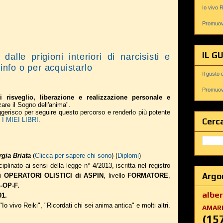
Io vivo 
Promuovi
IL G
 dalle prigioni interiori di narcisisti e
 info o per acquistarlo
Il gusto 
Promuovi
i risveglio, liberazione e realizzazione personale e
zare il Sogno dell'anima".
suggerisco per seguire questo percorso e renderlo più potente
 MIEI LIBRI
.
Cerca
gia Briata
(
Clicca per sapere chi sono
) (
Diplomi
)
iplinato ai sensi della legge n° 4/2013, iscritta nel registro
Argo
li
OPERATORI OLISTICI di ASPIN
, livello
FORMATORE
,
-OP-F.
albe
91.
 "Io vivo Reiki", "Ricordati chi sei anima antica" e molti altri.
AMAR
(15