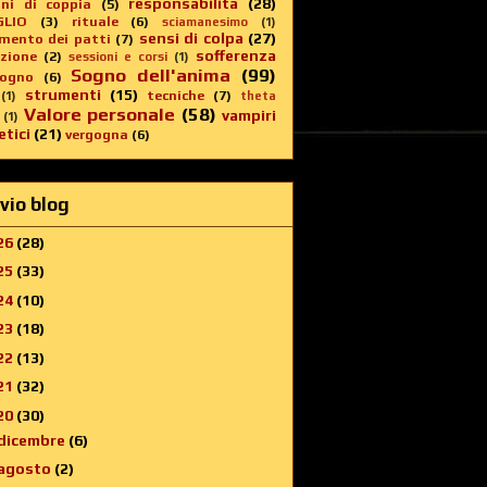
responsabilità
(28)
oni di coppia
(5)
GLIO
(3)
rituale
(6)
sciamanesimo
(1)
sensi di colpa
(27)
imento dei patti
(7)
sofferenza
zione
(2)
sessioni e corsi
(1)
Sogno dell'anima
(99)
sogno
(6)
strumenti
(15)
tecniche
(7)
(1)
theta
Valore personale
(58)
vampiri
(1)
tici
(21)
vergogna
(6)
vio blog
26
(28)
25
(33)
24
(10)
23
(18)
22
(13)
21
(32)
20
(30)
dicembre
(6)
agosto
(2)