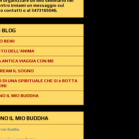
i organizzare un mio seminario nel
entro inviami un messaggio sul
o contatti o al 3473165046.
EI BLOG
O REIKI
STO DELL'ANIMA
 ANTICA VIAGGIA CON ME
REAM IL SOGNO
O DI UNA SPIRITUALE CHE SI è ROTTA
ONI
NO IL MIO BUDDHA
ONO IL MIO BUDDHA
il mio Buddha