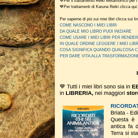
💙Per il trattamento Reiki Metamorfico per l'
💙Per trattamenti di Karuna Reiki clicca qui
Per saperne di più sui miei libri clicca sui li
COME NASCONO I MIEI LIBRI
DA QUALE MIO LIBRO PUOI INIZIARE
COME USARE I MIEI LIBRI PER REN
IN QUALE ORDINE LEGGERE I MIEI LIBR
COSA SIGNIFICA QUANDO QUALCOSA C
PER DARE VITA ALLA TRASFORMAZION
💙 Tutti i miei libri sono sia in
E
in
LIBRERIA,
nei maggiori
stor
RICORDAT
Briata - Ed
Questa è 
antica fa 
Terra si st