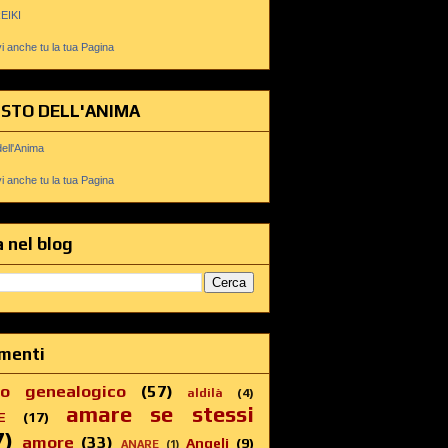
REIKI
 anche tu la tua Pagina
USTO DELL'ANIMA
dell'Anima
 anche tu la tua Pagina
 nel blog
menti
ro genealogico
(57)
aldilà
(4)
amare se stessi
E
(17)
7)
amore
(33)
Angeli
(9)
ANARE
(1)