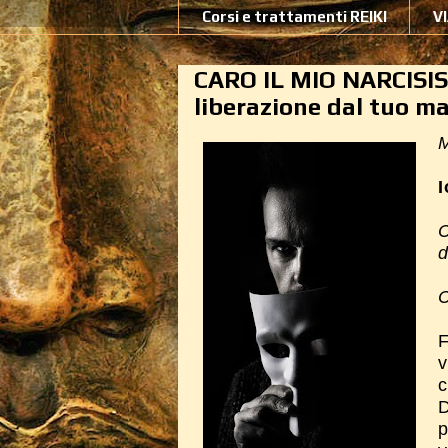
Corsi e trattamenti REIKI
V
CARO IL MIO NARCISIST
liberazione dal tuo m
M
I
C
d
C
F
v
D