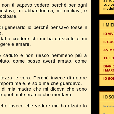
Se vuo
tuo c
ima non ti sapevo vedere perché per ogni
modul
lpestavi, mi abbandonavi, mi umiliavi, è
colpare.
I MI
i generarlo io perché pensavo fosse il
e.
IO VIV
fatto credere chi mi ha cresciuto e mi
IL GU
ggere e amare.
ANIMA
 è caduto e non riesco nemmeno più a
THE D
oluto, come posso averti amato, come
DIARI
I MAR
tezza, è vero. Perché invece di notare
IO SO
omporti male, è solo me che guardavo.
ce di mia madre che mi diceva che sono
 e quel male era ciò che meritavo.
IO S
ché invece che vedere me ho alzato lo
Io sono 