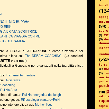
Angeli.
(13
AM
appag
asce
 SONO IL MIO BUDDHA
(94)
IVO REIKI
b
capro
EORGIA BRIATA SCRITTRICE
co
(1)
NIMA ANTICA VIAGGIA CON ME
(5)
de
 GUSTO DELL'ANIMA
doma
infanti
ere la
LEGGE di ATTRAZIONE
e come funziona e per
irradia
 anima
clicca qui:
The DREAM COACHING
(Le sessioni
(24
ITTE via e-mail)
terra
ividuali a Genova, o per organizzarli nella tua città clicca
ma
(3)
(3)
m
 qui:
Trattamento mentale
narci
 qui:
A distanza
paura
perd
ki coaching
p
:
Pulizia Aura
(10)
nche a distanza:
Pulizia energetica dei luoghi
rabbi
o ed energetico:
Riflessologia plantare+Reiki
rappo
bino interiore clicca qui:
Mother Touch
coppia