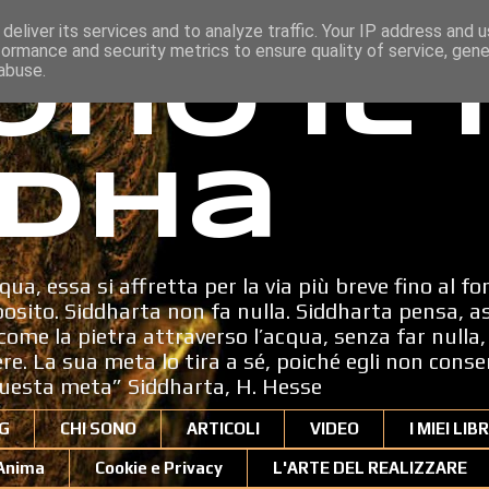
deliver its services and to analyze traffic. Your IP address and 
formance and security metrics to ensure quality of service, gen
ono il
abuse.
dha
qua, essa si affretta per la via più breve fino al fo
sito. Siddharta non fa nulla. Siddharta pensa, a
ome la pietra attraverso l’acqua, senza far nulla, 
dere. La sua meta lo tira a sé, poiché egli non cons
uesta meta” Siddharta, H. Hesse
G
CHI SONO
ARTICOLI
VIDEO
I MIEI LIBR
'Anima
Cookie e Privacy
L'ARTE DEL REALIZZARE