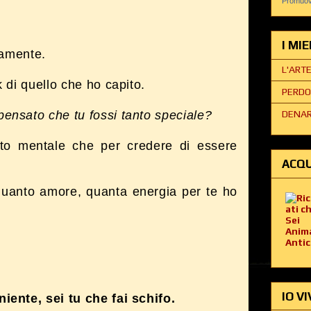
Promuovi
I MI
ramente.
L'ART
 di quello che ho capito.
PERDO
DENAR
nsato che tu fossi tanto speciale?
to mentale che per credere di essere
ACQU
quanto amore, quanta energia per te ho
IO VI
ente, sei tu che fai schifo.