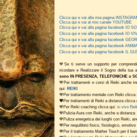
Clicca qui e vai alla mia pagina INSTAGR
Clicca qui e vai al mio canale YOUTUBE
Clicca qui e vai alla pagina facebook IO
Clicca qui e vai alla pagina facebook IO V
Clicca qui e vai alla pagina facebook G
Clicca qui e vai alla pagina facebook A
Clicca qui e vai alla pagina facebook IL
💙Se ti serve un supporto per comprend
ricordare e Realizzare il Sogno della tua
sono IN PRESENZA, TELEFONICHE o SCR
💙Per trattamenti e corsi di Reiki anche ind
qui:
REIKI
💙Per trattamento mentale con Reiki clicca
💙
Per trattamenti di Reiki a distanza clicca
💙Per Reiki coaching
clicca qui:
io vivo Rei
💙Pulizia Aura con Reiki, anche a distanza
💙Puliza energetica dei luoghi con Reiki, a
💙Per riequilibrio fisico, fisiologico, emotiv
💙Per il trattamento Mather Touch per il bam