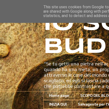
This site uses cookies from Google to 
are shared with Google along with per
Io s
statistics, and to detect and address 
Bud
“Se tu getti una pietra nell’ac
quando ha una meta, un propo
attraverso le cose del mondo c
scagliato, ed egli si lascia ca
che potrebbe contrastare a q
Home page
SCOPO DEL BLO
INIZIA QUI
Salvagente per l