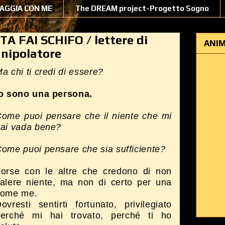
IAGGIA CON ME
The DREAM project-Progetto Sogno
A FAI SCHIFO / lettere di
ANIM
anipolatore
a chi ti credi di essere?
o sono una persona.
ome puoi pensare che il niente che mi
ai vada bene?
ome puoi pensare che sia sufficiente?
orse con le altre che credono di non
alere niente, ma non di certo per una
come me.
ovresti sentirti fortunato, privilegiato
perché mi hai trovato, perché ti ho