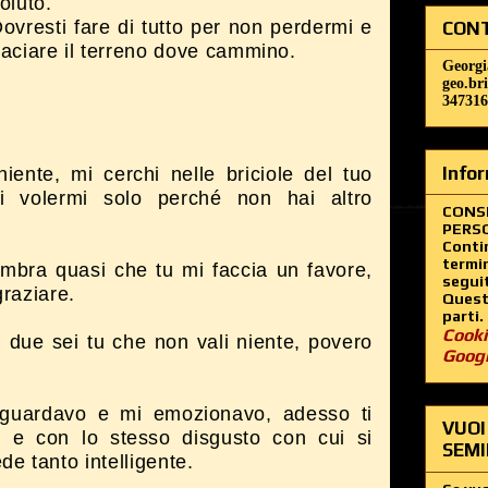
oluto.
ovresti fare di tutto per non perdermi e
CONT
aciare il terreno dove cammino.
Georgi
geo.br
347316
Infor
niente, mi cerchi nelle briciole del tuo
i volermi solo perché non hai altro
CONS
PERSO
Contin
termin
embra quasi che tu mi faccia un favore,
segui
graziare.
Questo
parti.
Cooki
i due sei tu che non vali niente, povero
Goog
ti guardavo e mi emozionavo, adesso ti
VUOI
 e con lo stesso disgusto con cui si
SEMI
e tanto intelligente.