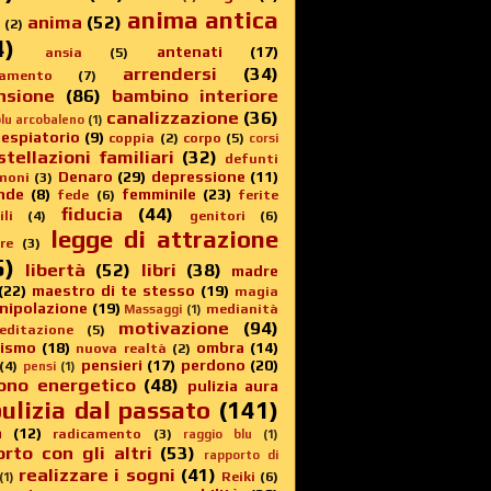
anima antica
anima
(52)
(2)
4)
antenati
(17)
ansia
(5)
arrendersi
(34)
amento
(7)
nsione
(86)
bambino interiore
canalizzazione
(36)
lu arcobaleno
(1)
 espiatorio
(9)
coppia
(2)
corpo
(5)
corsi
stellazioni familiari
(32)
defunti
Denaro
(29)
depressione
(11)
moni
(3)
nde
(8)
femminile
(23)
fede
(6)
ferite
fiducia
(44)
li
(4)
genitori
(6)
legge di attrazione
re
(3)
5)
libertà
(52)
libri
(38)
madre
(22)
maestro di te stesso
(19)
magia
nipolazione
(19)
medianità
Massaggi
(1)
motivazione
(94)
editazione
(5)
sismo
(18)
ombra
(14)
nuova realtà
(2)
pensieri
(17)
perdono
(20)
(4)
pensi
(1)
ono energetico
(48)
pulizia aura
ulizia dal passato
(141)
a
(12)
radicamento
(3)
raggio blu
(1)
rto con gli altri
(53)
rapporto di
realizzare i sogni
(41)
Reiki
(6)
(1)