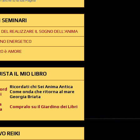
 anche tu la tua Pagina
EI SEMINARI
E DEL REALIZZARE IL SOGNO DELL'ANIMA
NO ENERGETICO
O è AMORE
ISTA IL MIO LIBRO
Ricordati chi Sei Anima Antica
Come onda che ritorna al mare
Georgia Briata
Compralo su il Giardino dei Libri
VO REIKI