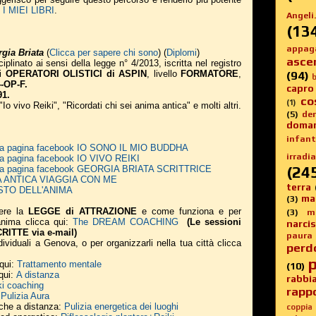
 MIEI LIBRI
.
Angeli.
(13
appag
gia Briata
(
Clicca per sapere chi sono
) (
Diplomi
)
asce
iplinato ai sensi della legge n° 4/2013, iscritta nel registro
li
OPERATORI OLISTICI di ASPIN
, livello
FORMATORE
,
(94)
b
-OP-F.
capro
91.
co
(1)
 "Io vivo Reiki", "Ricordati chi sei anima antica" e molti altri.
(5)
de
doma
infanti
 alla pagina facebook IO SONO IL MIO BUDDHA
irradia
alla pagina facebook IO VIVO REIKI
(24
 alla pagina facebook GEORGIA BRIATA SCRITTRICE
NIMA ANTICA VIAGGIA CON ME
terra
 GUSTO DELL'ANIMA
ma
(3)
ere la
LEGGE di ATTRAZIONE
e come funziona e per
(3)
m
 anima
clicca qui:
The DREAM COACHING
(Le sessioni
narci
ITTE via e-mail)
paura
ividuali a Genova, o per organizzarli nella tua città clicca
perd
p
 qui:
Trattamento mentale
(10)
 qui:
A distanza
rabbi
ki coaching
rappo
:
Pulizia Aura
nche a distanza:
Pulizia energetica dei luoghi
coppia