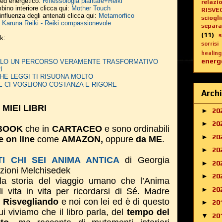
o ed energetico:
Riflessologia plantare+Reiki
relazi
bino interiore clicca qui:
Mother Touch
RISVE
influenza degli antenati clicca qui:
Metamorfico
sciogl
:
Karuna Reiki - Reiki compassionevole
separa
(11)
nk:
sorrisi
healing
energe
DERLO UN PERCORSO VERAMENTE TRASFORMATIVO
I
HE LEGGI TI RISUONA MOLTO
E CI VOGLIONO COSTANZA E RIGORE
Archi
I MIEI LIBRI
►
20
►
20
BOOK
che in
CARTACEO
e sono ordinabili
►
20
e on line
come
AMAZON,
oppure
da ME
.
►
20
I CHI SEI ANIMA ANTICA
di Georgia
►
20
izioni Melchisedek
►
20
la storia del viaggio umano che l’Anima
►
20
di vita in vita per ricordarsi di Sé. Madre
a
Risvegliando
e noi con lei ed è di questo
►
20
i viviamo che il libro parla, del
tempo del
▼
20