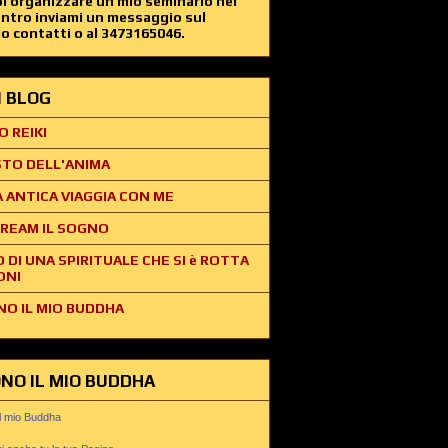
i organizzare un mio seminario nel
entro inviami un messaggio sul
o contatti o al 3473165046.
EI BLOG
O REIKI
STO DELL'ANIMA
 ANTICA VIAGGIA CON ME
REAM IL SOGNO
O DI UNA SPIRITUALE CHE SI è ROTTA
ONI
NO IL MIO BUDDHA
ONO IL MIO BUDDHA
il mio Buddha