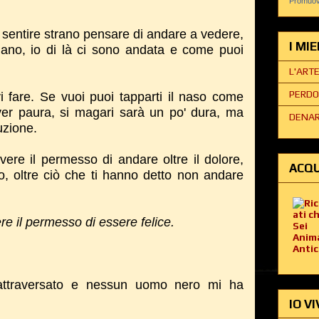
Promuovi
fa sentire strano pensare di andare a vedere,
I MI
ano, io di là ci sono andata e come puoi
L'ART
PERDO
i fare. Se vuoi puoi tapparti il naso come
ver paura, si magari sarà un po' dura, ma
DENAR
uzione.
ere il permesso di andare oltre il dolore,
ACQU
o, oltre ciò che ti hanno detto non andare
re il permesso di essere felice.
 attraversato e nessun uomo nero mi ha
IO VI