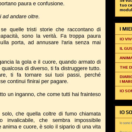
Se vuo
i portano paura e confusione.
tuo c
modul
i ad andare oltre.
I MI
e quelle tristi storie che raccontano di
ncapacità, sono la verità. Fa troppa paura
IO VIV
 sulla porta, ad annusare l'aria senza mai
IL GU
ANIMA
ggancia la gola e il cuore, quando armato di
THE D
ualcosa di diverso, ti fa distruggere tutto.
are, ti fa tornare sui tuoi passi, perché
DIARI
se continui finirai per pagare.
I MAR
IO SO
utto un inganno, che come tutti hai frainteso
IO S
 solo, che quella coltre di fumo chiamata
invalicabile, che sembra impossibile
Io sono 
 anima e cuore, è solo il sipario di una vita