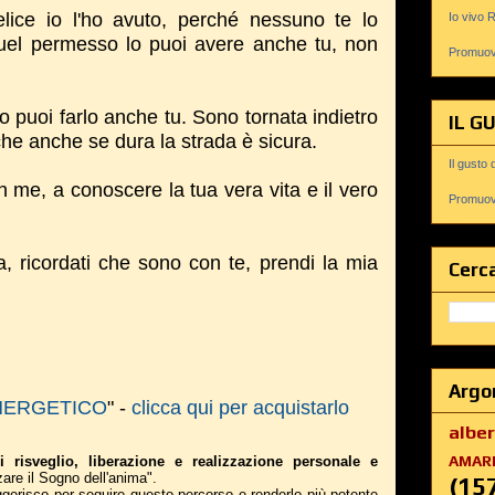
lice io l'ho avuto, perché nessuno te lo
Io vivo 
quel permesso lo puoi avere anche tu, non
Promuovi
io puoi farlo anche tu. Sono tornata indietro
IL G
 che anche se dura la strada è sicura.
Il gusto 
n me, a conoscere la tua vera vita e il vero
Promuovi
, ricordati che sono con te, prendi la mia
Cerca
Argo
NERGETICO
" -
clicca qui per acquistarlo
albe
AMAR
i risveglio, liberazione e realizzazione personale e
zare il Sogno dell'anima".
(15
suggerisco per seguire questo percorso e renderlo più potente