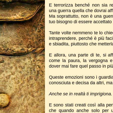
E terrorizza benché non sia r
una guerra quella che dovrai aff
Ma soprattutto, non è una guerr
tuo bisogno di essere accettato 
Tante volte nemmeno te lo chied
intraprendere, perché è più faci
e sbiadita, piuttosto che metterla
E allora, una parte di te, si a
come la paura, la vergogna e 
dover mai fare quel passo in più
Queste emozioni sono i guardiani
conosciuta e decisa da altri, ma 
Anche se in realtà ti imprigiona.
E sono stati creati così alla pe
che quando anche solo per un