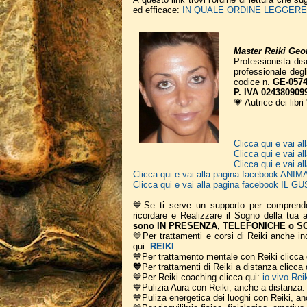
ed efficace:
IN QUALE ORDINE LEGGERE I
Master Reiki Geor
Professionista disc
professionale deg
codice n.
GE-0574
P. IVA 024380909
💗 Autrice dei libri
Clicca qui e vai
Clicca qui e vai 
Clicca qui e vai
Clicca qui e vai alla pagina facebook A
Clicca qui e vai alla pagina facebook IL
💙Se ti serve un supporto per comprend
ricordare e Realizzare il Sogno della tua
sono IN PRESENZA, TELEFONICHE o SCR
💙Per trattamenti e corsi di Reiki anche ind
qui:
REIKI
💙Per trattamento mentale con Reiki clicca
💙
Per trattamenti di Reiki a distanza clicca
💙Per Reiki coaching
clicca qui:
io vivo Rei
💙Pulizia Aura con Reiki, anche a distanza
💙Puliza energetica dei luoghi con Reiki, a