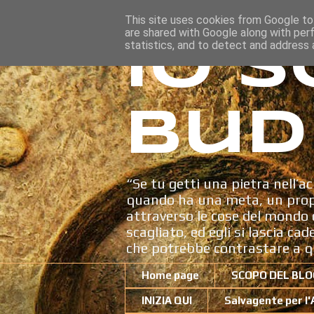
This site uses cookies from Google to 
are shared with Google along with per
Io s
statistics, and to detect and address 
Bud
“Se tu getti una pietra nell’ac
quando ha una meta, un propo
attraverso le cose del mondo c
scagliato, ed egli si lascia ca
che potrebbe contrastare a q
Home page
SCOPO DEL BLO
INIZIA QUI
Salvagente per l