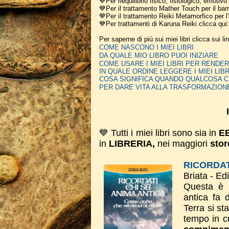
💙Per riequilibrio fisico, fisiologico, emotiv
💙Per il trattamento Mather Touch per il bam
💙Per il trattamento Reiki Metamorfico per l'
💙Per trattamenti di Karuna Reiki clicca qui
Per saperne di più sui miei libri clicca sui li
COME NASCONO I MIEI LIBRI
DA QUALE MIO LIBRO PUOI INIZIARE
COME USARE I MIEI LIBRI PER REN
IN QUALE ORDINE LEGGERE I MIEI LIBR
COSA SIGNIFICA QUANDO QUALCOSA C
PER DARE VITA ALLA TRASFORMAZION
💙 Tutti i miei libri sono sia in
E
in
LIBRERIA,
nei maggiori
stor
RICORDAT
Briata - Ed
Questa è 
antica fa 
Terra si st
tempo in cu