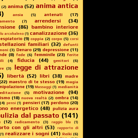
anima antica
anima
(52)
(2)
4)
antenati
(17)
ansia
(5)
arrendersi
(34)
amento
(7)
nsione
(86)
bambino interiore
canalizzazione
(36)
lu arcobaleno
(1)
 espiatorio
(9)
coppia
(2)
corpo
(5)
corsi
stellazioni familiari
(32)
defunti
Denaro
(29)
depressione
(11)
moni
(3)
nde
(8)
femminile
(23)
fede
(6)
ferite
fiducia
(44)
li
(4)
genitori
(6)
legge di attrazione
re
(3)
5)
libertà
(52)
libri
(38)
madre
(22)
maestro di te stesso
(19)
magia
nipolazione
(19)
medianità
Massaggi
(1)
motivazione
(94)
editazione
(5)
sismo
(18)
ombra
(14)
nuova realtà
(2)
pensieri
(17)
perdono
(20)
(4)
pensi
(1)
ono energetico
(48)
pulizia aura
ulizia dal passato
(141)
a
(12)
radicamento
(3)
raggio blu
(1)
rto con gli altri
(53)
rapporto di
realizzare i sogni
(41)
Reiki
(6)
(1)