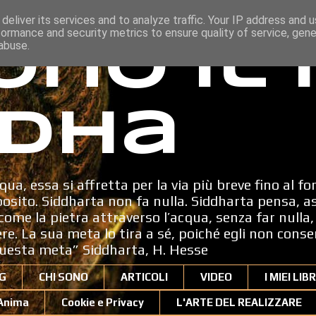
deliver its services and to analyze traffic. Your IP address and 
formance and security metrics to ensure quality of service, gen
ono il
abuse.
dha
qua, essa si affretta per la via più breve fino al fo
sito. Siddharta non fa nulla. Siddharta pensa, a
ome la pietra attraverso l’acqua, senza far nulla, 
dere. La sua meta lo tira a sé, poiché egli non cons
uesta meta” Siddharta, H. Hesse
G
CHI SONO
ARTICOLI
VIDEO
I MIEI LIBR
'Anima
Cookie e Privacy
L'ARTE DEL REALIZZARE