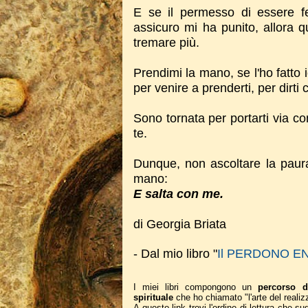
E se il permesso di essere fe
assicuro mi ha punito, allora 
tremare più.
Prendimi la mano, se l'ho fatto 
per venire a prenderti, per dirti
Sono tornata per portarti via co
te.
Dunque, non ascoltare la paura
mano:
E salta con me.
di Georgia Briata
- Dal mio libro "
Il PERDONO E
I miei libri compongono un
percorso d
spirituale
che ho chiamato "l'arte del realiz
A questo link trovi l'ordine di lettura che 