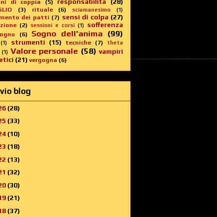
responsabilità
(28)
oni di coppia
(5)
GLIO
(3)
rituale
(6)
sciamanesimo
(1)
sensi di colpa
(27)
imento dei patti
(7)
sofferenza
zione
(2)
sessioni e corsi
(1)
Sogno dell'anima
(99)
sogno
(6)
strumenti
(15)
tecniche
(7)
(1)
theta
Valore personale
(58)
vampiri
(1)
tici
(21)
vergogna
(6)
vio blog
26
(28)
25
(33)
24
(10)
23
(18)
22
(13)
21
(32)
20
(30)
19
(21)
18
(37)