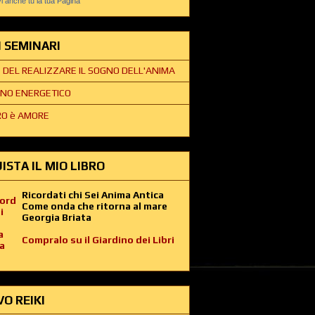
 anche tu la tua Pagina
EI SEMINARI
E DEL REALIZZARE IL SOGNO DELL'ANIMA
NO ENERGETICO
O è AMORE
ISTA IL MIO LIBRO
Ricordati chi Sei Anima Antica
Come onda che ritorna al mare
Georgia Briata
Compralo su il Giardino dei Libri
VO REIKI