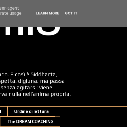
user-agent
erate usage
LEARN MORE
GOT IT
 mio
ndo. E così è Siddharta,
spetta, digiuna, ma passa
senza agitarsi: viene
erva nulla nell’anima propria,
I
Ordine di lettura
The DREAM COACHING