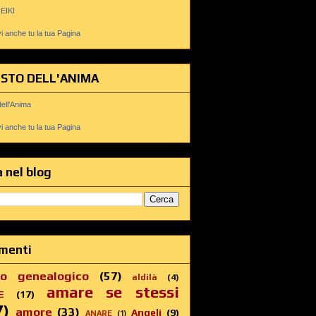
REIKI
 anche tu la tua Pagina
USTO DELL'ANIMA
dell'Anima
 anche tu la tua Pagina
 nel blog
menti
ro genealogico
(57)
aldilà
(4)
amare se stessi
E
(17)
7)
amore
(33)
Angeli
(9)
ANARE
(1)