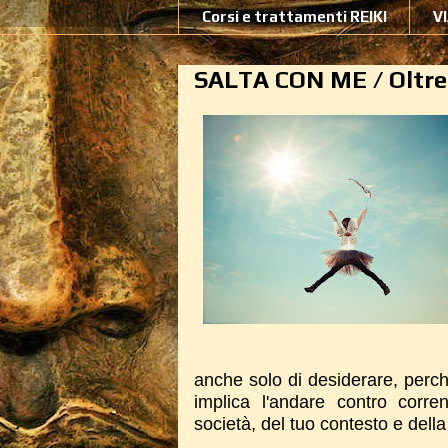
Corsi e trattamenti REIKI
V
SALTA CON ME / Oltre 
anche solo di desiderare, perc
implica l'andare contro corren
società, del tuo contesto e dell