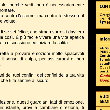
eale, perché vedi, non è necessariamente
CONT
rontare.
Georgi
a contro l'esterno, ma contro te stesso e il
geo.br
e voluto.
347316
i se sei felice, che strada vorresti davvero
le così. È più facile vivere una vita apatica
Infor
 in discussione ed iniziare la salita.
CONS
PERSO
ffretta a provare emozioni molto spiacevoli
Contin
il senso di colpa, per assicurarsi di non
termin
segui
.
Questo
parti.
 dei tuoi confini, dei confini della tua vita
Cooki
Goog
che ti fa sentire al sicuro.
VUOI
SEMI
rfezione, questi guardiani fatti di emozione,
 istante, provi a cambiare direzione, ti